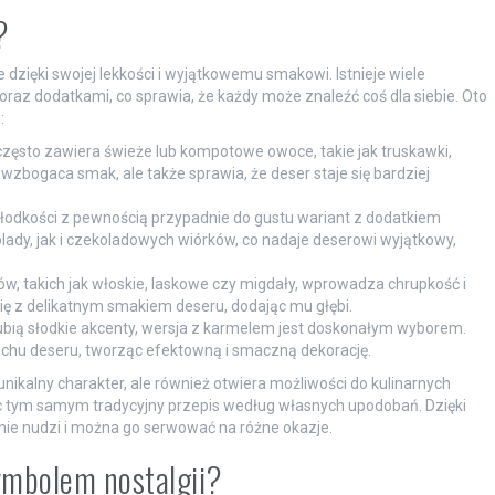
?
e dzięki swojej lekkości i wyjątkowemu smakowi. Istnieje wiele
oraz dodatkami, co sprawia, że każdy może znaleźć coś dla siebie. Oto
:
często zawiera świeże lub kompotowe owoce, takie jak truskawki,
wzbogaca smak, ale także sprawia, że deser staje się bardziej
słodkości z pewnością przypadnie do gustu wariant z dodatkiem
ady, jak i czekoladowych wiórków, co nadaje deserowi wyjątkowy,
w, takich jak włoskie, laskowe czy migdały, wprowadza chrupkość i
ię z delikatnym smakiem deseru, dodając mu głębi.
 lubią słodkie akcenty, wersja z karmelem jest doskonałym wyborem.
chu deseru, tworząc efektowną i smaczną dekorację.
unikalny charakter, ale również otwiera możliwości do kulinarnych
c tym samym tradycyjny przepis według własnych upodobań. Dzięki
ę nie nudzi i można go serwować na różne okazje.
symbolem nostalgii?