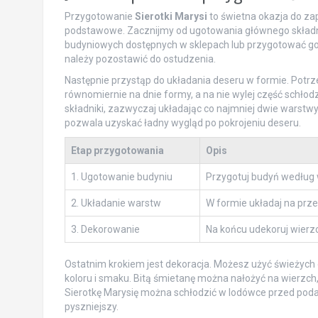
Przygotowanie
Sierotki Marysi
to świetna okazja do zap
podstawowe. Zacznijmy od ugotowania głównego składni
budyniowych dostępnych w sklepach lub przygotować go o
należy pozostawić do ostudzenia.
Następnie przystąp do układania deseru w formie. Potr
równomiernie na dnie formy, a na nie wylej część schło
składniki, zazwyczaj układając co najmniej dwie warstwy
pozwala uzyskać ładny wygląd po pokrojeniu deseru.
Etap przygotowania
Opis
1. Ugotowanie budyniu
Przygotuj budyń według 
2. Układanie warstw
W formie układaj na prze
3. Dekorowanie
Na końcu udekoruj wierz
Ostatnim krokiem jest dekoracja. Możesz użyć świeżych 
koloru i smaku. Bitą śmietanę można nałożyć na wierzc
Sierotkę Marysię można schłodzić w lodówce przed podan
pyszniejszy.