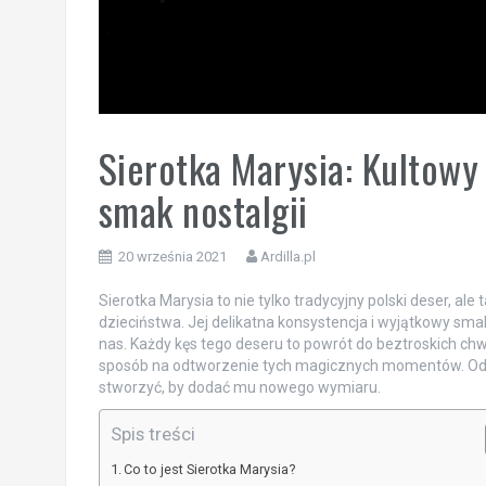
Sierotka Marysia: Kultowy 
smak nostalgii
20 września 2021
Ardilla.pl
Sierotka Marysia to nie tylko tradycyjny polski deser, a
dzieciństwa. Jej delikatna konsystencja i wyjątkowy smak
nas. Każdy kęs tego deseru to powrót do beztroskich chw
sposób na odtworzenie tych magicznych momentów. Odkry
stworzyć, by dodać mu nowego wymiaru.
Spis treści
Co to jest Sierotka Marysia?