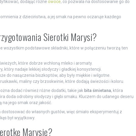
fikować, dodając różne
owoce
, co pozwala na dostosowanie go do
pomnienia z dzieciństwa, a jej smak na pewno oczaruje każdego
przygotowania Sierotki Marysi?
de wszystkim podstawowe składniki, które w połączeniu tworzą ten
 świeżych, które dobrze wchłoną mleko i aromaty.
 który nadaje lekkiej słodyczy i gładkiej konsystencji.
e do nasączenia biszkoptów, aby były miękkie i wilgotne.
uskawki, maliny czy brzoskwinie, które dodają świeżości i koloru.
ożna dodać również różne dodatki, takie jak
bita śmietana
, która
tóra doda odrobiny słodyczy i głębi smaku. Kluczem do udanego deseru
ą na jego smak oraz jakość.
na dostosować do własnych gustów, więc śmiało eksperymentuj z
kęs był wyjątkowy.
ierotkę Marysię?