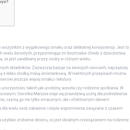
rysi?
de wszystkim z wyjątkowego smaku oraz delikatnej konsystencji. Jest to
 wielu dorosłych, przypominając im beztroskie chwile z dzieciństwa.
ia, że jest uwielbiany przez osoby w różnym wieku.
nych składników. Zazwyczaj bazuje na świeżych owocach, najczęściej
ię z lekko słodką masą śmietankową. W niektórych przepisach można
erowi jeszcze więcej smaku i tekstury.
roczystości, takich jak urodziny, wesela czy rodzinne spotkania. W
wym, Sierotka Marysia staje się prawdziwą ucztą dla podniebienia.
ie, czynią go nie tylko smacznym, ale i efektownym daniem.
 dla wielu osob zabawne i ciepłe wspomnienia związane z czasem
 szybkie zrobienie deseru, co jest idealnym rozwiązaniem na rodzinne