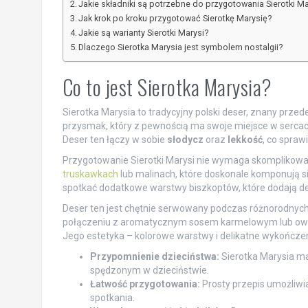
Jakie składniki są potrzebne do przygotowania Sierotki Ma
Jak krok po kroku przygotować Sierotkę Marysię?
Jakie są warianty Sierotki Marysi?
Dlaczego Sierotka Marysia jest symbolem nostalgii?
Co to jest Sierotka Marysia?
Sierotka Marysia to tradycyjny polski deser, znany prze
przysmak, który z pewnością ma swoje miejsce w sercach
Deser ten łączy w sobie
słodycz
oraz
lekkość
, co spraw
Przygotowanie Sierotki Marysi nie wymaga skomplikowa
truskawkach
lub malinach, które doskonale komponują s
spotkać dodatkowe warstwy biszkoptów, które dodają des
Deser ten jest chętnie serwowany podczas różnorodnych u
połączeniu z aromatycznym sosem karmelowym lub owoco
Jego estetyka – kolorowe warstwy i delikatne wykończen
Przypomnienie dzieciństwa:
Sierotka Marysia ma
spędzonym w dzieciństwie.
Łatwość przygotowania:
Prosty przepis umożliwia
spotkania.