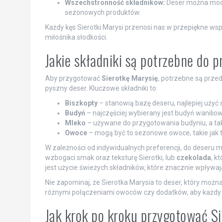
Wszechstronność składników:
Deser można mody
sezonowych produktów.
Każdy kęs Sierotki Marysi przenosi nas w przepiękne ws
miłośnika słodkości.
Jakie składniki są potrzebne do 
Aby przygotować
Sierotkę Marysię
, potrzebne są prze
pyszny deser. Kluczowe składniki to:
Biszkopty
– stanowią bazę deseru, najlepiej użyć
Budyń
– najczęściej wybierany jest budyń waniliowy,
Mleko
– używane do przygotowania budyniu, a takż
Owoce
– mogą być to sezonowe owoce, takie jak tr
W zależności od indywidualnych preferencji, do deseru m
wzbogaci smak oraz teksturę Sierotki, lub
czekolada
, k
jest użycie świeżych składników, które znacznie wpływaj
Nie zapominaj, że Sierotka Marysia to deser, który moż
różnymi połączeniami owoców czy dodatków, aby każdy 
Jak krok po kroku przygotować S