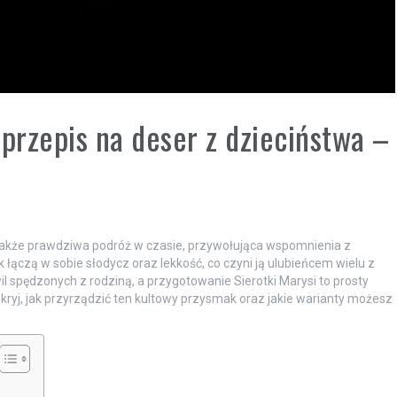
przepis na deser z dzieciństwa –
le także prawdziwa podróż w czasie, przywołująca wspomnienia z
 łączą w sobie słodycz oraz lekkość, co czyni ją ulubieńcem wielu z
il spędzonych z rodziną, a przygotowanie Sierotki Marysi to prosty
j, jak przyrządzić ten kultowy przysmak oraz jakie warianty możesz