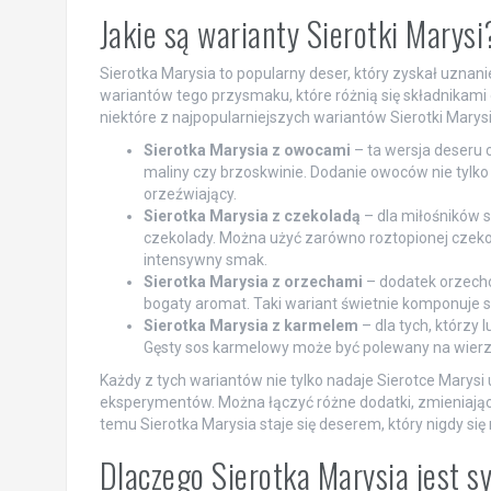
Jakie są warianty Sierotki Marysi
Sierotka Marysia to popularny deser, który zyskał uznani
wariantów tego przysmaku, które różnią się składnikami 
niektóre z najpopularniejszych wariantów Sierotki Marysi
Sierotka Marysia z owocami
– ta wersja deseru 
maliny czy brzoskwinie. Dodanie owoców nie tylko 
orzeźwiający.
Sierotka Marysia z czekoladą
– dla miłośników 
czekolady. Można użyć zarówno roztopionej czekol
intensywny smak.
Sierotka Marysia z orzechami
– dodatek orzechó
bogaty aromat. Taki wariant świetnie komponuje s
Sierotka Marysia z karmelem
– dla tych, którzy
Gęsty sos karmelowy może być polewany na wierz
Każdy z tych wariantów nie tylko nadaje Sierotce Marysi 
eksperymentów. Można łączyć różne dodatki, zmieniają
temu Sierotka Marysia staje się deserem, który nigdy si
Dlaczego Sierotka Marysia jest 