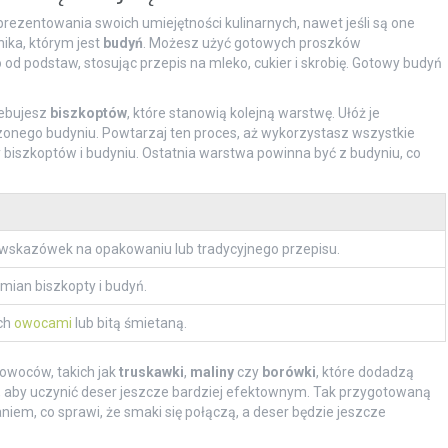
rezentowania swoich umiejętności kulinarnych, nawet jeśli są one
ka, którym jest
budyń
. Możesz użyć gotowych proszków
d podstaw, stosując przepis na mleko, cukier i skrobię. Gotowy budyń
zebujesz
biszkoptów
, które stanowią kolejną warstwę. Ułóż je
dzonego budyniu. Powtarzaj ten proces, aż wykorzystasz wszystkie
 biszkoptów i budyniu. Ostatnia warstwa powinna być z budyniu, co
wskazówek na opakowaniu lub tradycyjnego przepisu.
mian biszkopty i budyń.
ch
owocami
lub bitą śmietaną.
owoców, takich jak
truskawki
,
maliny
czy
borówki
, które dodadzą
h, aby uczynić deser jeszcze bardziej efektownym. Tak przygotowaną
iem, co sprawi, że smaki się połączą, a deser będzie jeszcze