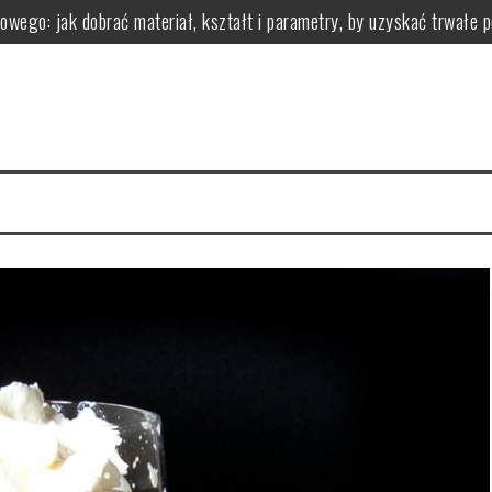
owego: jak dobrać materiał, kształt i parametry, by uzyskać trwałe 
 z nadwagą?
zastosowanie i przeciwwskazania
ci i wartości odżywcze
zgryzu leczy i jak wygląda leczenie aparatami
zyści dla organizmu