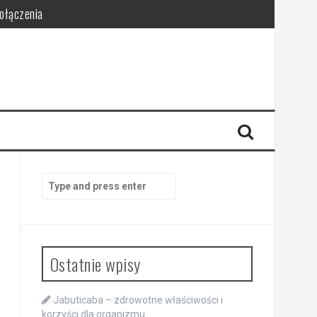
połączenia
Search
for:
Ostatnie wpisy
Jabuticaba – zdrowotne właściwości i
korzyści dla organizmu