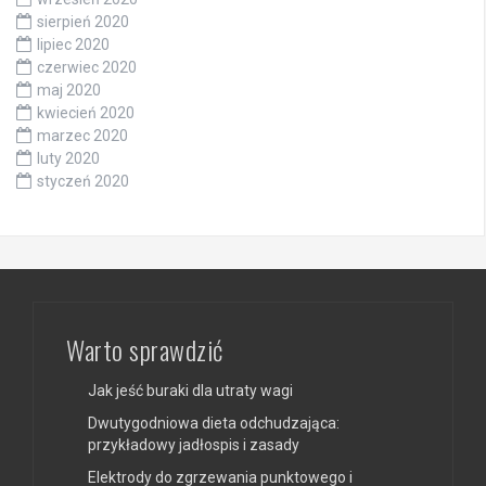
sierpień 2020
lipiec 2020
czerwiec 2020
maj 2020
kwiecień 2020
marzec 2020
luty 2020
styczeń 2020
Warto sprawdzić
Jak jeść buraki dla utraty wagi
Dwutygodniowa dieta odchudzająca:
przykładowy jadłospis i zasady
Elektrody do zgrzewania punktowego i