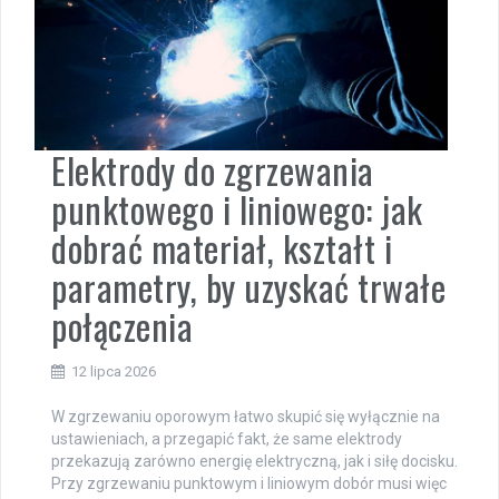
Elektrody do zgrzewania
punktowego i liniowego: jak
dobrać materiał, kształt i
parametry, by uzyskać trwałe
połączenia
12 lipca 2026
W zgrzewaniu oporowym łatwo skupić się wyłącznie na
ustawieniach, a przegapić fakt, że same elektrody
przekazują zarówno energię elektryczną, jak i siłę docisku.
Przy zgrzewaniu punktowym i liniowym dobór musi więc