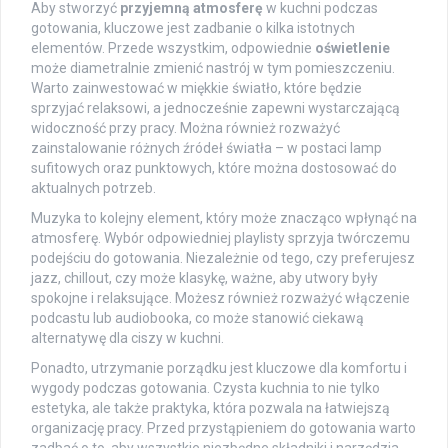
Aby stworzyć
przyjemną atmosferę
w kuchni podczas
gotowania, kluczowe jest zadbanie o kilka istotnych
elementów. Przede wszystkim, odpowiednie
oświetlenie
może diametralnie zmienić nastrój w tym pomieszczeniu.
Warto zainwestować w miękkie światło, które będzie
sprzyjać relaksowi, a jednocześnie zapewni wystarczającą
widoczność przy pracy. Można również rozważyć
zainstalowanie różnych źródeł światła – w postaci lamp
sufitowych oraz punktowych, które można dostosować do
aktualnych potrzeb.
Muzyka to kolejny element, który może znacząco wpłynąć na
atmosferę. Wybór odpowiedniej playlisty sprzyja twórczemu
podejściu do gotowania. Niezależnie od tego, czy preferujesz
jazz, chillout, czy może klasykę, ważne, aby utwory były
spokojne i relaksujące. Możesz również rozważyć włączenie
podcastu lub audiobooka, co może stanowić ciekawą
alternatywę dla ciszy w kuchni.
Ponadto, utrzymanie porządku jest kluczowe dla komfortu i
wygody podczas gotowania. Czysta kuchnia to nie tylko
estetyka, ale także praktyka, która pozwala na łatwiejszą
organizację pracy. Przed przystąpieniem do gotowania warto
zadbać o to, aby wszystkie niezbędne składniki i narzędzia