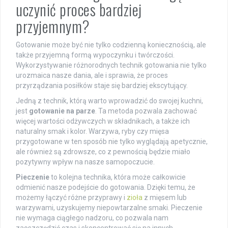
uczynić proces bardziej
przyjemnym?
Gotowanie może być nie tylko codzienną koniecznością, ale
także przyjemną formą wypoczynku i twórczości.
Wykorzystywanie różnorodnych technik gotowania nie tylko
urozmaica nasze dania, ale i sprawia, że proces
przyrządzania posiłków staje się bardziej ekscytujący.
Jedną z technik, którą warto wprowadzić do swojej kuchni,
jest
gotowanie na parze
. Ta metoda pozwala zachować
więcej wartości odżywczych w składnikach, a także ich
naturalny smak i kolor. Warzywa, ryby czy mięsa
przygotowane w ten sposób nie tylko wyglądają apetycznie,
ale również są zdrowsze, co z pewnością będzie miało
pozytywny wpływ na nasze samopoczucie.
Pieczenie
to kolejna technika, która może całkowicie
odmienić nasze podejście do gotowania. Dzięki temu, że
możemy łączyć różne przyprawy i
zioła
z mięsem lub
warzywami, uzyskujemy niepowtarzalne smaki. Pieczenie
nie wymaga ciągłego nadzoru, co pozwala nam
zaoszczędzić czas i skoncentrować się na innych