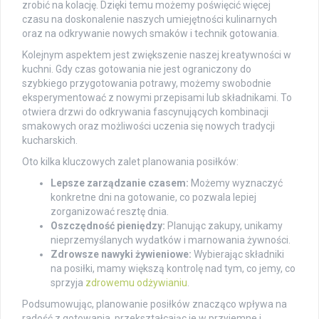
zrobić na kolację. Dzięki temu możemy poświęcić więcej
czasu na doskonalenie naszych umiejętności kulinarnych
oraz na odkrywanie nowych smaków i technik gotowania.
Kolejnym aspektem jest zwiększenie naszej kreatywności w
kuchni. Gdy czas gotowania nie jest ograniczony do
szybkiego przygotowania potrawy, możemy swobodnie
eksperymentować z nowymi przepisami lub składnikami. To
otwiera drzwi do odkrywania fascynujących kombinacji
smakowych oraz możliwości uczenia się nowych tradycji
kucharskich.
Oto kilka kluczowych zalet planowania posiłków:
Lepsze zarządzanie czasem:
Możemy wyznaczyć
konkretne dni na gotowanie, co pozwala lepiej
zorganizować resztę dnia.
Oszczędność pieniędzy:
Planując zakupy, unikamy
nieprzemyślanych wydatków i marnowania żywności.
Zdrowsze nawyki żywieniowe:
Wybierając składniki
na posiłki, mamy większą kontrolę nad tym, co jemy, co
sprzyja
zdrowemu odżywianiu
.
Podsumowując, planowanie posiłków znacząco wpływa na
radość z gotowania, przekształcając je w przyjemne i