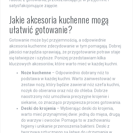
satysfakcjonujące zajęcie.
Jakie akcesoria kuchenne mogą
ułatwić gotowanie?
Gotowanie może być przyjemnością, a odpowiednie
akcesoria kuchenne zdecydowanie w tym pomagają. Dobrej
jakości narzędzia sprawiają, że przygotowanie potraw staje
się łatwiejsze i szybsze. Poniżej przedstawiam kilka
kluczowych akcesoriów, które warto mieć w każdej kuchni.
Noże kuchenne
– Odpowiednio dobrany nóż to
podstawa w każdej kuchni. Warto zainwestować w
zestaw noży, który będzie zawierał nóż szefa kuchni,
nożyk do obierania oraz nóż do chleba. Dobrze
naostrzony nóż umożliwia precyzyjne krojenie i
siekanie, co znacząco przyspiesza proces gotowania.
Deski do krojenia
– Wybierając deski do krojenia,
warto mieć przynajmniej dwie: jedną do mięsa, drugą
do warzyw i owoców. Pomaga to w zachowaniu
higieny i unikanie przenoszenia bakterii. Deski z
tworzywa sztucznego są łatwe do utrzymania w