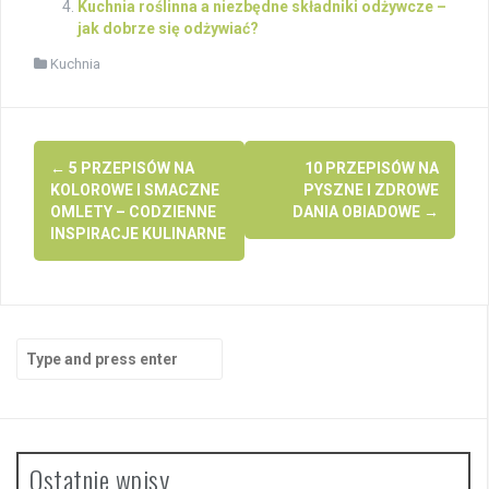
Kuchnia roślinna a niezbędne składniki odżywcze –
jak dobrze się odżywiać?
Kuchnia
Post
←
5 PRZEPISÓW NA
10 PRZEPISÓW NA
navigation
KOLOROWE I SMACZNE
PYSZNE I ZDROWE
OMLETY – CODZIENNE
DANIA OBIADOWE
→
INSPIRACJE KULINARNE
Search
for:
Ostatnie wpisy