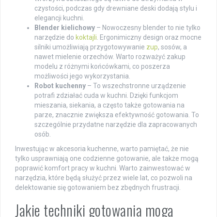
czystości, podczas gdy drewniane deski dodają stylu i
elegancji kuchni.
Blender kielichowy
– Nowoczesny blender to nie tylko
narzędzie do
koktajli
. Ergonimiczny design oraz mocne
silniki umożliwiają przygotowywanie
zup
, sosów, a
nawet mielenie orzechów. Warto rozważyć zakup
modelu z różnymi końcówkami, co poszerza
możliwości jego wykorzystania.
Robot kuchenny
– To wszechstronne urządzenie
potrafi zdziałać cuda w kuchni. Dzięki funkcjom
mieszania, siekania, a często także gotowania na
parze, znacznie zwiększa efektywność gotowania. To
szczególnie przydatne narzędzie dla zapracowanych
osób.
Inwestując w akcesoria kuchenne, warto pamiętać, że nie
tylko usprawniają one codzienne gotowanie, ale także mogą
poprawić komfort pracy w kuchni. Warto zainwestować w
narzędzia, które będą służyć przez wiele lat, co pozwoli na
delektowanie się gotowaniem bez zbędnych frustracji.
Jakie techniki gotowania mogą