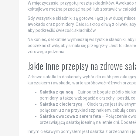
W międzyczasie, przygotuj resztę składników. Awokado na
koktajlowe można przeciąć na pół lub zostawić w całości,
Gdy wszystkie składniki są gotowe, łącz je w dużej misce
awokado oraz pomidory. Całość skrop oliwą z oliwek, ab
aby podkreślić świeżość składników.
Na koniec, delikatnie wymieszaj wszystkie składniki, ab
odczekać chwilę, aby smaki się przegryzły. Jest to idealn
zdrowego jedzenia.
Jakie inne przepisy na zdrowe s
Zdrowe sałatki to doskonały wybór dla osób poszukujący
kurczakiem i awokado, warto spróbować różnych przepisów
Sałatka z quinoą
– Quinoa to bogate źródło białka
pomidory, a także wzbogacić o orzechy i pestki, co
Sałatka z ciecierzycą
– Ciecierzyca jest świetnym
połączeniu z na przykład szpinakiem, cebulą czer
Sałatka owocowa z serem feta
– Połączenie owoc
orzeźwiającą sałatkę idealną na letnie dni. Dodate
Innym ciekawym pomysłem jest sałatka z orzechami i jo