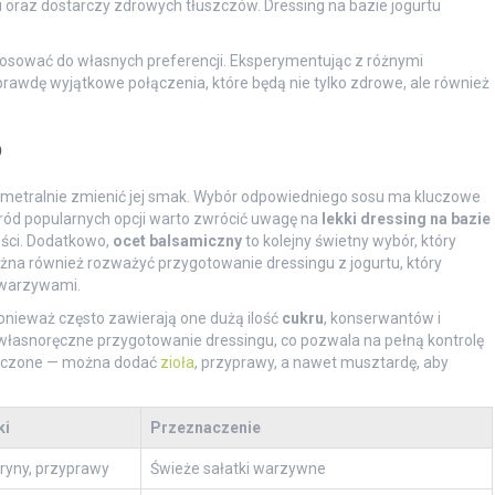
 oraz dostarczy zdrowych tłuszczów. Dressing na bazie jogurtu
osować do własnych preferencji. Eksperymentując z różnymi
awdę wyjątkowe połączenia, które będą nie tylko zdrowe, ale również
?
diametralnie zmienić jej smak. Wybór odpowiedniego sosu ma kluczowe
ód popularnych opcji warto zwrócić uwagę na
lekki dressing na bazie
ości. Dodatkowo,
ocet balsamiczny
to kolejny świetny wybór, który
żna również rozważyć przygotowanie dressingu z jogurtu, który
 warzywami.
nieważ często zawierają one dużą ilość
cukru
, konserwantów i
 własnoręczne przygotowanie dressingu, co pozwala na pełną kontrolę
aniczone — można dodać
zioła
, przyprawy, a nawet musztardę, aby
ki
Przeznaczenie
tryny, przyprawy
Świeże sałatki warzywne