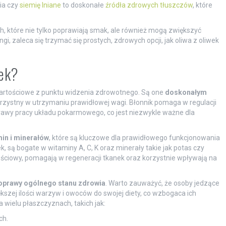
ia czy
siemię lniane
to doskonałe
źródła zdrowych tłuszczów
, które
, które nie tylko poprawiają smak, ale również mogą zwiększyć
i, zaleca się trzymać się prostych, zdrowych opcji, jak oliwa z oliwek
tek?
 wartościowe z punktu widzenia zdrowotnego. Są one
doskonałym
korzystny w utrzymaniu prawidłowej wagi. Błonnik pomaga w regulacji
rawy pracy układu pokarmowego, co jest niezwykle ważne dla
min i minerałów
, które są kluczowe dla prawidłowego funkcjonowania
 są bogate w witaminy A, C, K oraz minerały takie jak potas czy
ściowy, pomagają w regeneracji tkanek oraz korzystnie wpływają na
oprawy ogólnego stanu zdrowia
. Warto zauważyć, że osoby jedzące
szej ilości warzyw i owoców do swojej diety, co wzbogaca ich
 wielu płaszczyznach, takich jak:
ch.