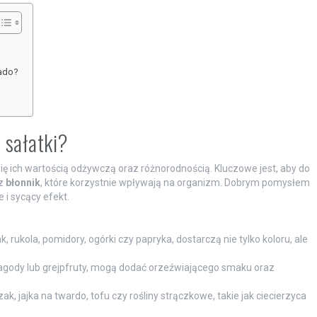
kado?
 sałatki?
się ich wartością odżywczą oraz różnorodnością. Kluczowe jest, aby do
z
błonnik
, które korzystnie wpływają na organizm. Dobrym pomysłem
 i sycący efekt.
, rukola, pomidory, ogórki czy papryka, dostarczą nie tylko koloru, ale
 jagody lub grejpfruty, mogą dodać orzeźwiającego smaku oraz
k, jajka na twardo, tofu czy rośliny strączkowe, takie jak ciecierzyca