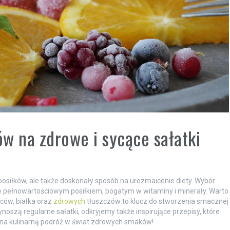
w na zdrowe i sycące sałatki
 posiłków, ale także doskonały sposób na urozmaicenie diety. Wybór
e pełnowartościowym posiłkiem, bogatym w witaminy i minerały. Warto
ców, białka oraz
zdrowych
tłuszczów to klucz do stworzenia smacznej
ynoszą regularne sałatki, odkryjemy także inspirujące przepisy, które
ię na kulinarną podróż w świat zdrowych smaków!