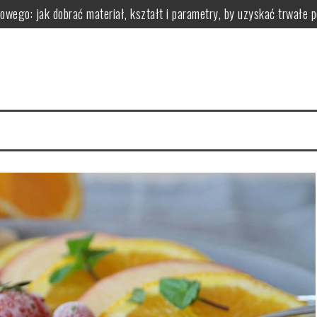
owego: jak dobrać materiał, kształt i parametry, by uzyskać trwałe 
 z nadwagą?
zastosowanie i przeciwwskazania
ci i wartości odżywcze
zgryzu leczy i jak wygląda leczenie aparatami
zyści dla organizmu