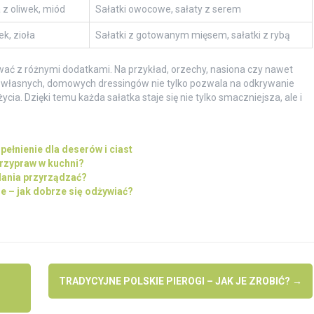
 z oliwek, miód
Sałatki owocowe, sałaty z serem
k, zioła
Sałatki z gotowanym mięsem, sałatki z rybą
wać z różnymi dodatkami. Na przykład, orzechy, nasiona czy nawet
łasnych, domowych dressingów nie tylko pozwala na odkrywanie
a. Dzięki temu każda sałatka staje się nie tylko smaczniejsza, ale i
pełnienie dla deserów i ciast
przypraw w kuchni?
dania przyrządzać?
e – jak dobrze się odżywiać?
TRADYCYJNE POLSKIE PIEROGI – JAK JE ZROBIĆ?
→