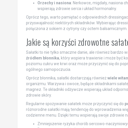
Orzechy i nasiona
: Nerkowce, migdały, nasiona ch
wspierają zdrowie serca i układ hormonalny.
Oprócz tego, warto pamiętać o odpowiednich dressingach
przyswajalność niektórych składników. Wybierając dressing
połączona z sokiem z cytryny czy octem balsamicznym.
Jakie są korzyści zdrowotne sała
Sałatki to nie tylko smaczne danie, ale również bardzo
źródłem błonnika
, który wspiera trawienie i może być 
poziomu cukru we krwi oraz może przyczynić się do pop
ogólnego samopoczucia.
Oprócz błonnika, sałatki dostarczają również
wiele wita
organizmu. Warzywa i owoce, będące składnikami sałatek,
magnez. Te składniki odżywcze wspierają układ odporno
zdrowie skóry.
Regularne spożywanie sałatek może przyczynić się do
p
różnorodne sałatki mają tendencję do wprowadzenia więk
codzienne menu. Dzięki temu wspierają swoje zdrowie na
Zmniejszenie ryzyka chorób sercowo-naczyniowy