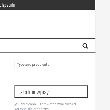
połączenia
Search
for:
Ostatnie wpisy
Jabuticaba – zdrowotne właściwości i
korzyści dla organizmu