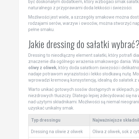
być doskonałym dodatkiem, który wzbogaci smak sałatki
naturalnego z przyprawami doda lekkości i świeżości.
Możliwości jest wiele, a szczegóły smakowe można dost
rodzajami serów, warzyw i owoców, można stworzyć napr
pełne smaku.
Jakie dressing do sałatki wybrać
Dressing to nieodłączny element sałatki, który potrafi 
znaczenie dla ogólnego wrażenia smakowego dania. Wśr
oliwy z oliwek
, który doda sałatkom świeżości i delikatn
nadaje potrawom wyrazistości i lekko słodkawą nutę. Mo
wprowadzi kremową konsystencję, idealną do sałatek z
Warto unikać gotowych sosów dostępnych w sklepach, po
niezdrowych tłuszczy. Dlatego lepiej zdecydować się na
nad użytymi składnikami. Możliwości są niemal nieogr
uzyskać unikalny smak.
Typ dressingu
Najważniejsze składni
Dressing na oliwie z oliwek
Oliwa z oliwek, sok z cy