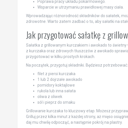
Poprawa pracy układu pokarmowego.
Wsparcie w utrzymaniu prawidłowej masy ciała.
Wprowadzając różnorodność składników do sałatek, moż
zdrowotne. Warto zatem zadbać o to, aby sałatki na st
Jak przygotować sałatkę z grill
Sałatka z grillowanym kurczakiem i awokado to świetny
z kurczaka oraz zdrowych tłuszczów z awokado sprawia, 
przygotować w kilku prostych krokach.
Na początek, przygotuj składniki. Będziesz potrzebować:
filet z piersi kurczaka
1 lub 2 dojrzałe awokado
pomidory koktajlowe
rukola lub inna sałata
oliwa z oliwek
sól i pieprz do smaku
Grillowanie kurczaka to kluczowy etap. Możesz przyprawić
Grilluj przez kilka minut z każdej strony, aż mięso osiągn
daj mu chwilę odpocząć, a następnie pokrój na plastry.