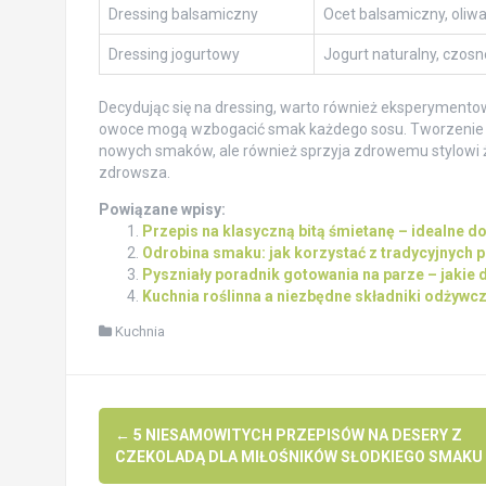
Dressing balsamiczny
Ocet balsamiczny, oliwa
Dressing jogurtowy
Jogurt naturalny, czosne
Decydując się na dressing, warto również eksperymento
owoce mogą wzbogacić smak każdego sosu. Tworzenie w
nowych smaków, ale również sprzyja zdrowemu stylowi życi
zdrowsza.
Powiązane wpisy:
Przepis na klasyczną bitą śmietanę – idealne do
Odrobina smaku: jak korzystać z tradycyjnych 
Pyszniały poradnik gotowania na parze – jakie 
Kuchnia roślinna a niezbędne składniki odżywcz
Kuchnia
Post
←
5 NIESAMOWITYCH PRZEPISÓW NA DESERY Z
navigation
CZEKOLADĄ DLA MIŁOŚNIKÓW SŁODKIEGO SMAKU