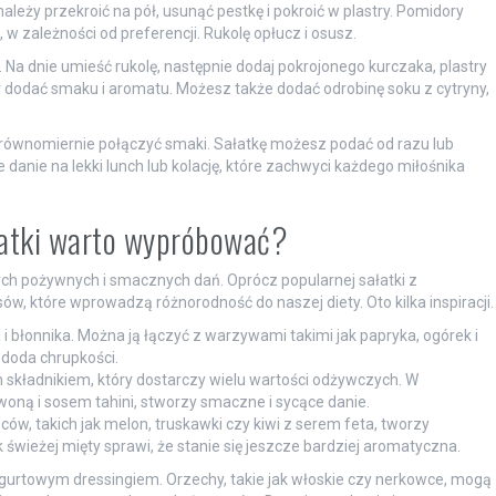
leży przekroić na pół, usunąć pestkę i pokroić w plastry. Pomidory
 w zależności od preferencji. Rukolę opłucz i osusz.
. Na dnie umieść rukolę, następnie dodaj pokrojonego kurczaka, plastry
y dodać smaku i aromatu. Możesz także dodać odrobinę soku z cytryny,
y równomiernie połączyć smaki. Sałatkę możesz podać od razu lub
e danie na lekki lunch lub kolację, które zachwyci każdego miłośnika
ałatki warto wypróbować?
ch pożywnych i smacznych dań. Oprócz popularnej sałatki z
, które wprowadzą różnorodność do naszej diety. Oto kilka inspiracji.
 i błonnika. Można ją łączyć z warzywami takimi jak papryka, ogórek i
 doda chrupkości.
 składnikiem, który dostarczy wielu wartości odżywczych. W
woną i sosem tahini, stworzy smaczne i sycące danie.
ów, takich jak melon, truskawki czy kiwi z serem feta, tworzy
k świeżej mięty sprawi, że stanie się jeszcze bardziej aromatyczna.
gurtowym dressingiem. Orzechy, takie jak włoskie czy nerkowce, mogą