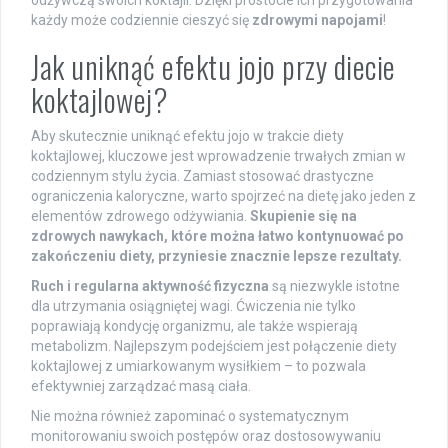
odżywczą swoich koktajli. Dzięki prostocie ich przygotowania
każdy może codziennie cieszyć się
zdrowymi napojami
!
Jak uniknąć efektu jojo przy diecie
koktajlowej?
Aby skutecznie uniknąć efektu jojo w trakcie diety
koktajlowej, kluczowe jest wprowadzenie trwałych zmian w
codziennym stylu życia. Zamiast stosować drastyczne
ograniczenia kaloryczne, warto spojrzeć na dietę jako jeden z
elementów zdrowego odżywiania.
Skupienie się na
zdrowych nawykach, które można łatwo kontynuować po
zakończeniu diety, przyniesie znacznie lepsze rezultaty.
Ruch i regularna aktywność fizyczna
są niezwykle istotne
dla utrzymania osiągniętej wagi. Ćwiczenia nie tylko
poprawiają kondycję organizmu, ale także wspierają
metabolizm. Najlepszym podejściem jest połączenie diety
koktajlowej z umiarkowanym wysiłkiem – to pozwala
efektywniej zarządzać masą ciała.
Nie można również zapominać o systematycznym
monitorowaniu swoich postępów oraz dostosowywaniu