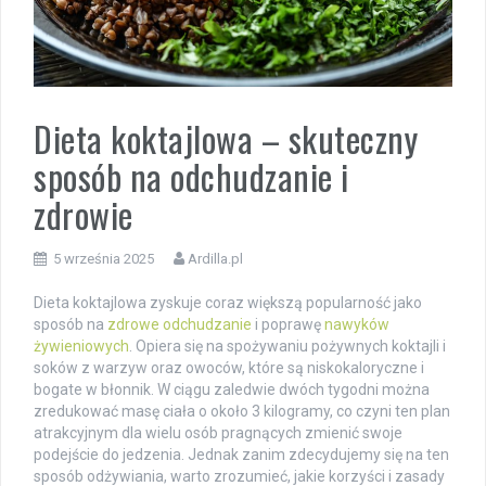
Dieta koktajlowa – skuteczny
sposób na odchudzanie i
zdrowie
5 września 2025
Ardilla.pl
Dieta koktajlowa zyskuje coraz większą popularność jako
sposób na
zdrowe odchudzanie
i poprawę
nawyków
żywieniowych
. Opiera się na spożywaniu pożywnych koktajli i
soków z warzyw oraz owoców, które są niskokaloryczne i
bogate w błonnik. W ciągu zaledwie dwóch tygodni można
zredukować masę ciała o około 3 kilogramy, co czyni ten plan
atrakcyjnym dla wielu osób pragnących zmienić swoje
podejście do jedzenia. Jednak zanim zdecydujemy się na ten
sposób odżywiania, warto zrozumieć, jakie korzyści i zasady