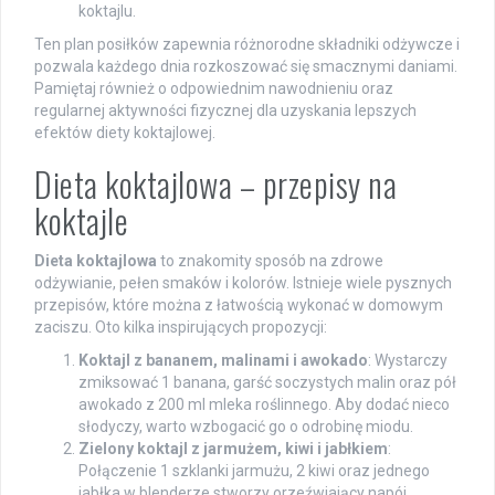
koktajlu.
Ten plan posiłków zapewnia różnorodne składniki odżywcze i
pozwala każdego dnia rozkoszować się smacznymi daniami.
Pamiętaj również o odpowiednim nawodnieniu oraz
regularnej aktywności fizycznej dla uzyskania lepszych
efektów diety koktajlowej.
Dieta koktajlowa – przepisy na
koktajle
Dieta koktajlowa
to znakomity sposób na zdrowe
odżywianie, pełen smaków i kolorów. Istnieje wiele pysznych
przepisów, które można z łatwością wykonać w domowym
zaciszu. Oto kilka inspirujących propozycji:
Koktajl z bananem, malinami i awokado
: Wystarczy
zmiksować 1 banana, garść soczystych malin oraz pół
awokado z 200 ml mleka roślinnego. Aby dodać nieco
słodyczy, warto wzbogacić go o odrobinę miodu.
Zielony koktajl z jarmużem, kiwi i jabłkiem
:
Połączenie 1 szklanki jarmużu, 2 kiwi oraz jednego
jabłka w blenderze stworzy orzeźwiający napój.