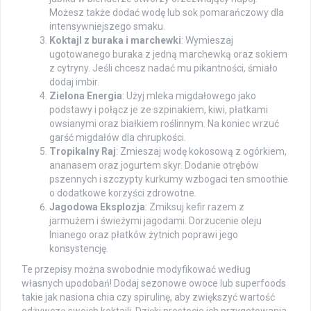
Możesz także dodać wodę lub sok pomarańczowy dla
intensywniejszego smaku.
Koktajl z buraka i marchewki
: Wymieszaj
ugotowanego buraka z jedną marchewką oraz sokiem
z cytryny. Jeśli chcesz nadać mu pikantności, śmiało
dodaj imbir.
Zielona Energia
: Użyj mleka migdałowego jako
podstawy i połącz je ze szpinakiem, kiwi, płatkami
owsianymi oraz białkiem roślinnym. Na koniec wrzuć
garść migdałów dla chrupkości.
Tropikalny Raj
: Zmieszaj wodę kokosową z ogórkiem,
ananasem oraz jogurtem skyr. Dodanie otrębów
pszennych i szczypty kurkumy wzbogaci ten smoothie
o dodatkowe korzyści zdrowotne.
Jagodowa Eksplozja
: Zmiksuj kefir razem z
jarmużem i świeżymi jagodami. Dorzucenie oleju
lnianego oraz płatków żytnich poprawi jego
konsystencję.
Te przepisy można swobodnie modyfikować według
własnych upodobań! Dodaj sezonowe owoce lub superfoods
takie jak nasiona chia czy spirulinę, aby zwiększyć wartość