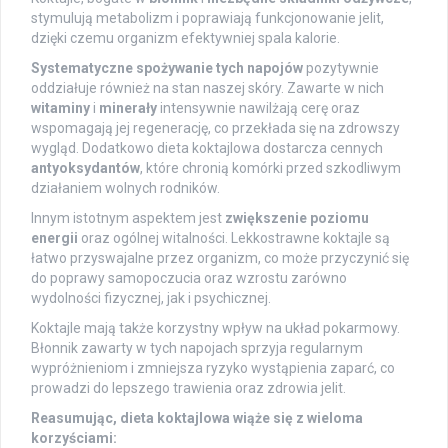
stymulują metabolizm i poprawiają funkcjonowanie jelit,
dzięki czemu organizm efektywniej spala kalorie.
Systematyczne spożywanie tych napojów
pozytywnie
oddziałuje również na stan naszej skóry. Zawarte w nich
witaminy
i
minerały
intensywnie nawilżają cerę oraz
wspomagają jej regenerację, co przekłada się na zdrowszy
wygląd. Dodatkowo dieta koktajlowa dostarcza cennych
antyoksydantów
, które chronią komórki przed szkodliwym
działaniem wolnych rodników.
Innym istotnym aspektem jest
zwiększenie poziomu
energii
oraz ogólnej witalności. Lekkostrawne koktajle są
łatwo przyswajalne przez organizm, co może przyczynić się
do poprawy samopoczucia oraz wzrostu zarówno
wydolności fizycznej, jak i psychicznej.
Koktajle mają także korzystny wpływ na układ pokarmowy.
Błonnik zawarty w tych napojach sprzyja regularnym
wypróżnieniom i zmniejsza ryzyko wystąpienia zaparć, co
prowadzi do lepszego trawienia oraz zdrowia jelit.
Reasumując, dieta koktajlowa wiąże się z wieloma
korzyściami: