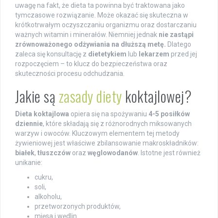
uwagę na fakt, że dieta ta powinna być traktowana jako
tymczasowe rozwiązanie. Może okazać się skuteczna w
krótkotrwałym oczyszczaniu organizmu oraz dostarczaniu
ważnych witamin i minerałów. Niemniej jednak
nie zastąpi
zrównoważonego odżywiania na dłuższą metę.
Dlatego
zaleca się konsultację z
dietetykiem
lub
lekarzem
przed jej
rozpoczęciem – to klucz do bezpieczeństwa oraz
skuteczności procesu odchudzania.
Jakie są
zasady diety
koktajlowej?
Dieta koktajlowa
opiera się na spożywaniu
4-5 posiłków
dziennie
, które składają się z różnorodnych miksowanych
warzyw i owoców. Kluczowym elementem tej metody
żywieniowej jest właściwe zbilansowanie makroskładników:
białek
,
tłuszczów
oraz
węglowodanów
. Istotne jest również
unikanie:
cukru,
soli,
alkoholu,
przetworzonych produktów,
mięsa i wędlin.