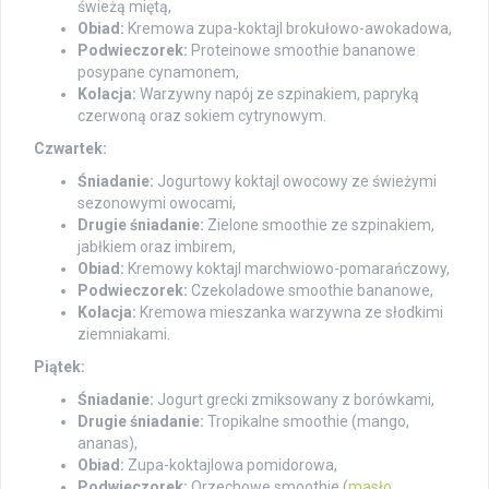
świeżą miętą,
Obiad:
Kremowa zupa-koktajl brokułowo-awokadowa,
Podwieczorek:
Proteinowe smoothie bananowe
posypane cynamonem,
Kolacja:
Warzywny napój ze szpinakiem, papryką
czerwoną oraz sokiem cytrynowym.
Czwartek:
Śniadanie:
Jogurtowy koktajl owocowy ze świeżymi
sezonowymi owocami,
Drugie śniadanie:
Zielone smoothie ze szpinakiem,
jabłkiem oraz imbirem,
Obiad:
Kremowy koktajl marchwiowo-pomarańczowy,
Podwieczorek:
Czekoladowe smoothie bananowe,
Kolacja:
Kremowa mieszanka warzywna ze słodkimi
ziemniakami.
Piątek:
Śniadanie:
Jogurt grecki zmiksowany z borówkami,
Drugie śniadanie:
Tropikalne smoothie (mango,
ananas),
Obiad:
Zupa-koktajlowa pomidorowa,
Podwieczorek:
Orzechowe smoothie (
masło