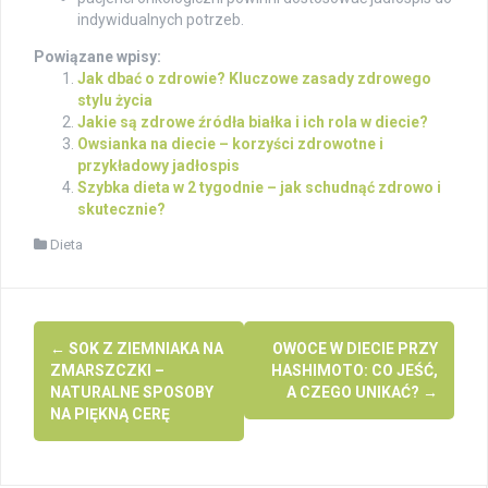
indywidualnych potrzeb.
Powiązane wpisy:
Jak dbać o zdrowie? Kluczowe zasady zdrowego
stylu życia
Jakie są zdrowe źródła białka i ich rola w diecie?
Owsianka na diecie – korzyści zdrowotne i
przykładowy jadłospis
Szybka dieta w 2 tygodnie – jak schudnąć zdrowo i
skutecznie?
Dieta
Post
←
SOK Z ZIEMNIAKA NA
OWOCE W DIECIE PRZY
navigation
ZMARSZCZKI –
HASHIMOTO: CO JEŚĆ,
NATURALNE SPOSOBY
A CZEGO UNIKAĆ?
→
NA PIĘKNĄ CERĘ