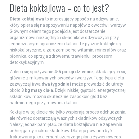
Dieta koktajlowa – co to jest?
Dieta koktajlowa
to interesujący sposób na odżywianie,
który opiera się na spożywaniu napojów z owoców i warzyw.
Głównym celem tego podejścia jest dostarczenie
organizmowi niezbędnych składników odżywczych przy
jednoczesnym ograniczeniu kalorii. Te pyszne koktajle są
niskokaloryczne, a zarazem pełne witamin, minerałów oraz
błonnika, co sprzyja zdrowemu trawieniu i procesom
detoksykacyjnym.
Zaleca się spożywanie
4-5 porcji dziennie
, składających się
głównie z miksowanych owoców i warzyw. Tego typu dieta
zazwyczaj trwa
dwa tygodnie
i może prowadzić do utraty
około
3 kg masy ciała
. Dzięki niskiej gęstości energetycznej
składników można skutecznie zaspokoić głód bez
nadmiernego przyjmowania kalorii.
Koktajle w tej diecie nie tylko wspierają proces odchudzania,
ale również dostarczają ważnych składników odżywczych.
Należy jednak pamiętać, że dieta koktajlowa nie zapewnia
pełnej gamy makroskładników. Dlatego powinna być
traktowana jako element szerszego planu żywieniowego