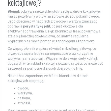
koktajlowej?
Błonnik
odgrywa niezwykle istotną rolę w diecie koktajlowej,
mając pozytywny wpływ na zdrowie układu pokarmowego.
Jego obecność w napojach z owoców i warzyw znacząco
poprawia
perystaltykę jelit
, co jest kluczowe dla
efektywnego trawienia. Dzięki błonnikowi treść pokarmowa
staje się bardziej objętościowa, co ułatwia regularne
wypróżnienia i może pomóc w zapobieganiu zaparciom.
Co więcej, błonnik wspiera również mikroflorę jelitową, co
przekłada się na lepsze samopoczucie oraz korzystnie
wpływa na metabolizm. Włączenie do swojej diety koktajli
bogatych w ten składnik sprzyja uczuciu sytości, co może być
szczególnie pomocne dla osób dbających o linię.
Nie można zapominać, że źródła błonnika w dietach
koktajlowych obejmują:
owoce,
warzywa,
nasiona,
strączki.
Spożywanie takich napojów jako przekąsek lub głównych