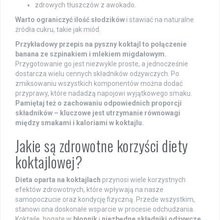
zdrowych tłuszczów z awokado.
Warto ograniczyć ilość słodzików
i stawiać na naturalne
źródła cukru, takie jak miód.
Przykładowy przepis na pyszny koktajl to połączenie
banana ze szpinakiem i mlekiem migdałowym.
Przygotowanie go jest niezwykle proste, a jednocześnie
dostarcza wielu cennych składników odżywczych. Po
zmiksowaniu wszystkich komponentów można dodać
przyprawy, które nadadzą napojowi wyjątkowego smaku.
Pamiętaj też o zachowaniu odpowiednich proporcji
składników – kluczowe jest utrzymanie równowagi
między smakami i kaloriami w koktajlu.
Jakie są zdrowotne korzyści diety
koktajlowej?
Dieta oparta na koktajlach
przynosi wiele korzystnych
efektów zdrowotnych, które wpływają na nasze
samopoczucie oraz kondycję fizyczną. Przede wszystkim,
stanowi ona doskonałe wsparcie w procesie odchudzania.
Koktajle, bogate w
błonnik
i
niezbędne składniki odżywcze
,