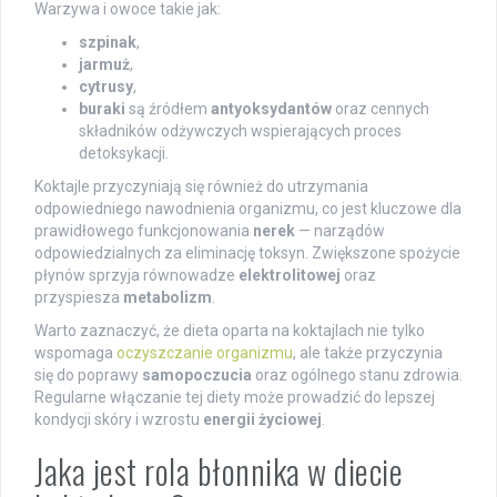
Warzywa i owoce takie jak:
szpinak
,
jarmuż
,
cytrusy
,
buraki
są źródłem
antyoksydantów
oraz cennych
składników odżywczych wspierających proces
detoksykacji.
Koktajle przyczyniają się również do utrzymania
odpowiedniego nawodnienia organizmu, co jest kluczowe dla
prawidłowego funkcjonowania
nerek
— narządów
odpowiedzialnych za eliminację toksyn. Zwiększone spożycie
płynów sprzyja równowadze
elektrolitowej
oraz
przyspiesza
metabolizm
.
Warto zaznaczyć, że dieta oparta na koktajlach nie tylko
wspomaga
oczyszczanie organizmu
, ale także przyczynia
się do poprawy
samopoczucia
oraz ogólnego stanu zdrowia.
Regularne włączanie tej diety może prowadzić do lepszej
kondycji skóry i wzrostu
energii życiowej
.
Jaka jest rola błonnika w diecie