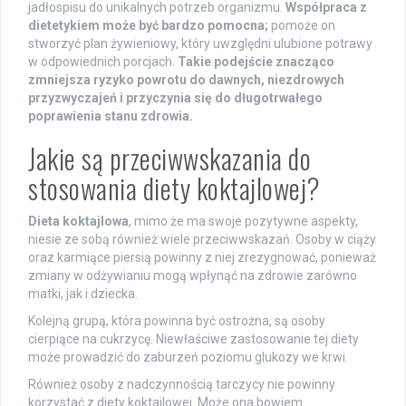
jadłospisu do unikalnych potrzeb organizmu.
Współpraca z
dietetykiem może być bardzo pomocna;
pomoże on
stworzyć plan żywieniowy, który uwzględni ulubione potrawy
w odpowiednich porcjach.
Takie podejście znacząco
zmniejsza ryzyko powrotu do dawnych, niezdrowych
przyzwyczajeń i przyczynia się do długotrwałego
poprawienia stanu zdrowia.
Jakie są przeciwwskazania do
stosowania diety koktajlowej?
Dieta koktajlowa
, mimo że ma swoje pozytywne aspekty,
niesie ze sobą również wiele przeciwwskazań. Osoby w ciąży
oraz karmiące piersią powinny z niej zrezygnować, ponieważ
zmiany w odżywianiu mogą wpłynąć na zdrowie zarówno
matki, jak i dziecka.
Kolejną grupą, która powinna być ostrożna, są osoby
cierpiące na cukrzycę. Niewłaściwe zastosowanie tej diety
może prowadzić do zaburzeń poziomu glukozy we krwi.
Również osoby z nadczynnością tarczycy nie powinny
korzystać z diety koktajlowej. Może ona bowiem