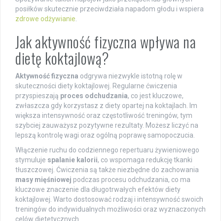
posiłków skutecznie przeciwdziała napadom głodu i wspiera
zdrowe odżywianie
.
Jak aktywność fizyczna wpływa na
dietę koktajlową?
Aktywność fizyczna
odgrywa niezwykle istotną rolę w
skuteczności diety koktajlowej. Regularne ćwiczenia
przyspieszają
proces odchudzania
, co jest kluczowe,
zwłaszcza gdy korzystasz z diety opartej na koktajlach. Im
większa intensywność oraz częstotliwość treningów, tym
szybciej zauważysz pozytywne rezultaty. Możesz liczyć na
lepszą kontrolę wagi oraz ogólną poprawę samopoczucia.
Włączenie ruchu do codziennego repertuaru żywieniowego
stymuluje
spalanie kalorii
, co wspomaga redukcję tkanki
tłuszczowej. Ćwiczenia są także niezbędne do zachowania
masy mięśniowej
podczas procesu odchudzania, co ma
kluczowe znaczenie dla długotrwałych efektów diety
koktajlowej. Warto dostosować rodzaj i intensywność swoich
treningów do indywidualnych możliwości oraz wyznaczonych
celów dietetycznych.