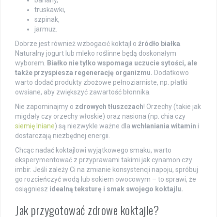
banany,
truskawki,
szpinak,
jarmuż.
Dobrze jest również wzbogacić koktajl o
źródło białka
.
Naturalny jogurt lub mleko roślinne będą doskonałym
wyborem.
Białko nie tylko wspomaga uczucie sytości, ale
także przyspiesza regenerację organizmu.
Dodatkowo
warto dodać produkty zbożowe pełnoziarniste, np. płatki
owsiane, aby zwiększyć zawartość błonnika.
Nie zapominajmy o
zdrowych tłuszczach
! Orzechy (takie jak
migdały czy orzechy włoskie) oraz nasiona (np. chia czy
siemię lniane
) są niezwykle ważne dla
wchłaniania witamin
i
dostarczają niezbędnej energii.
Chcąc nadać koktajlowi wyjątkowego smaku, warto
eksperymentować z przyprawami takimi jak cynamon czy
imbir. Jeśli zależy Ci na zmianie konsystencji napoju, spróbuj
go rozcieńczyć wodą lub sokiem owocowym – to sprawi, że
osiągniesz
idealną teksturę i smak swojego koktajlu.
Jak przygotować zdrowe koktajle?