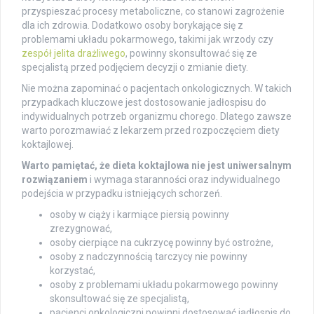
przyspieszać procesy metaboliczne, co stanowi zagrożenie
dla ich zdrowia. Dodatkowo osoby borykające się z
problemami układu pokarmowego, takimi jak wrzody czy
zespół jelita drażliwego
, powinny skonsultować się ze
specjalistą przed podjęciem decyzji o zmianie diety.
Nie można zapominać o pacjentach onkologicznych. W takich
przypadkach kluczowe jest dostosowanie jadłospisu do
indywidualnych potrzeb organizmu chorego. Dlatego zawsze
warto porozmawiać z lekarzem przed rozpoczęciem diety
koktajlowej.
Warto pamiętać, że dieta koktajlowa nie jest uniwersalnym
rozwiązaniem
i wymaga staranności oraz indywidualnego
podejścia w przypadku istniejących schorzeń.
osoby w ciąży i karmiące piersią powinny
zrezygnować,
osoby cierpiące na cukrzycę powinny być ostrożne,
osoby z nadczynnością tarczycy nie powinny
korzystać,
osoby z problemami układu pokarmowego powinny
skonsultować się ze specjalistą,
pacjenci onkologiczni powinni dostosować jadłospis do