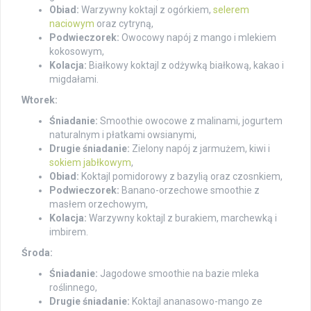
Obiad:
Warzywny koktajl z ogórkiem,
selerem
naciowym
oraz cytryną,
Podwieczorek:
Owocowy napój z mango i mlekiem
kokosowym,
Kolacja:
Białkowy koktajl z odżywką białkową, kakao i
migdałami.
Wtorek:
Śniadanie:
Smoothie owocowe z malinami, jogurtem
naturalnym i płatkami owsianymi,
Drugie śniadanie:
Zielony napój z jarmużem, kiwi i
sokiem jabłkowym
,
Obiad:
Koktajl pomidorowy z bazylią oraz czosnkiem,
Podwieczorek:
Banano-orzechowe smoothie z
masłem orzechowym,
Kolacja:
Warzywny koktajl z burakiem, marchewką i
imbirem.
Środa:
Śniadanie:
Jagodowe smoothie na bazie mleka
roślinnego,
Drugie śniadanie:
Koktajl ananasowo-mango ze