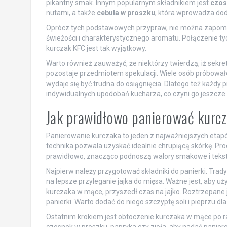
pikantny smak. Innym popularnym składnikiem jest
czos
nutami, a także
cebula w proszku
, która wprowadza do
Oprócz tych podstawowych przypraw, nie można zapom
świeżości i charakterystycznego aromatu. Połączenie ty
kurczak KFC jest tak wyjątkowy.
Warto również zauważyć, że niektórzy twierdzą, iż sekre
pozostaje przedmiotem spekulacji. Wiele osób próbował
wydaje się być trudna do osiągnięcia. Dlatego też każdy 
indywidualnych upodobań kucharza, co czyni go jeszcze 
Jak prawidłowo panierować kurcz
Panierowanie kurczaka to jeden z najważniejszych eta
technika pozwala uzyskać idealnie chrupiącą skórkę. Pro
prawidłowo, znacząco podnoszą walory smakowe i tekst
Najpierw należy przygotować składniki do panierki. Trad
na lepsze przyleganie jajka do mięsa. Ważne jest, aby uż
kurczaka w mące, przyszedł czas na jajko. Roztrzepane ja
panierki. Warto dodać do niego szczyptę soli i pieprzu d
Ostatnim krokiem jest obtoczenie kurczaka w mące po ra