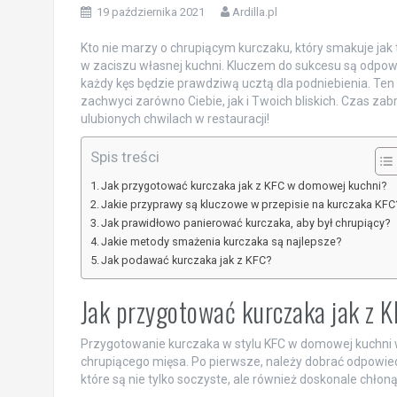
19 października 2021
Ardilla.pl
Kto nie marzy o chrupiącym kurczaku, który smakuje jak 
w zaciszu własnej kuchni. Kluczem do sukcesu są odpowie
każdy kęs będzie prawdziwą ucztą dla podniebienia. Ten 
zachwyci zarówno Ciebie, jak i Twoich bliskich. Czas zab
ulubionych chwilach w restauracji!
Spis treści
Jak przygotować kurczaka jak z KFC w domowej kuchni?
Jakie przyprawy są kluczowe w przepisie na kurczaka KFC
Jak prawidłowo panierować kurczaka, aby był chrupiący?
Jakie metody smażenia kurczaka są najlepsze?
Jak podawać kurczaka jak z KFC?
Jak przygotować kurczaka jak z 
Przygotowanie kurczaka w stylu KFC w domowej kuchni w
chrupiącego mięsa. Po pierwsze, należy dobrać odpowiedn
które są nie tylko soczyste, ale również doskonale chłon