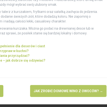
ażdy mógł wybrać swój ulubiony smak.
talerz z kurczakiem, frytkami oraz sałatką zachęca do jedzenia.
 dodanie świeżych ziół, które dodadzą koloru. Nie zapomnij o
i nadają całości lekki, casualowy charakter.
rwowania kurczaka. Można go podać na drewnianej desce lub w
z sprawi, że posiłek stanie się bardziej lokalny i domowy.
pełnienie dla deserów i ciast
przypraw w kuchni?
dania przyrządzać?
e – jak dobrze się odżywiać?
JAK ZROBIĆ DOMOWE WINO Z OWOCÓW?
→