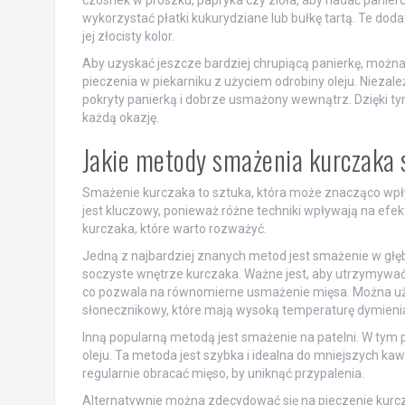
czosnek w proszku, papryka czy zioła, aby nadać panier
wykorzystać płatki kukurydziane lub bułkę tartą. Te doda
jej złocisty kolor.
Aby uzyskać jeszcze bardziej chrupiącą panierkę, moż
pieczenia w piekarniku z użyciem odrobiny oleju. Niezal
pokryty panierką i dobrze usmażony wewnątrz. Dzięki t
każdą okazję.
Jakie metody smażenia kurczaka 
Smażenie kurczaka to sztuka, która może znacząco wpł
jest kluczowy, ponieważ różne techniki wpływają na ef
kurczaka, które warto rozważyć.
Jedną z najbardziej znanych metod jest smażenie w głę
soczyste wnętrze kurczaka. Ważne jest, aby utrzymywać
co pozwala na równomierne usmażenie mięsa. Można użyć
słonecznikowy, które mają wysoką temperaturę dymieni
Inną popularną metodą jest smażenie na patelni. W tym pr
oleju. Ta metoda jest szybka i idealna do mniejszych kaw
regularnie obracać mięso, by uniknąć przypalenia.
Alternatywnie można zdecydować się na pieczenie kurc