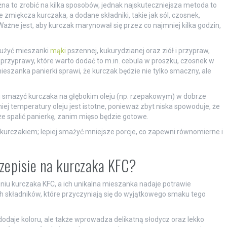
na to zrobić na kilka sposobów, jednak najskuteczniejsza metoda to
miękcza kurczaka, a dodane składniki, takie jak sól, czosnek,
żne jest, aby kurczak marynował się przez co najmniej kilka godzin,
 użyć mieszanki
mąki
pszennej, kukurydzianej oraz ziół i przypraw,
przyprawy, które warto dodać to m.in. cebula w proszku, czosnek w
eszanka panierki sprawi, że kurczak będzie nie tylko smaczny, ale
ej smażyć kurczaka na głębokim oleju (np. rzepakowym) w dobrze
ej temperatury oleju jest istotne, ponieważ zbyt niska spowoduje, że
e spalić panierkę, zanim mięso będzie gotowe.
kurczakiem; lepiej smażyć mniejsze porcje, co zapewni równomierne i
rzepisie na kurczaka KFC?
u kurczaka KFC, a ich unikalna mieszanka nadaje potrawie
h składników, które przyczyniają się do wyjątkowego smaku tego
 dodaje koloru, ale także wprowadza delikatną słodycz oraz lekko