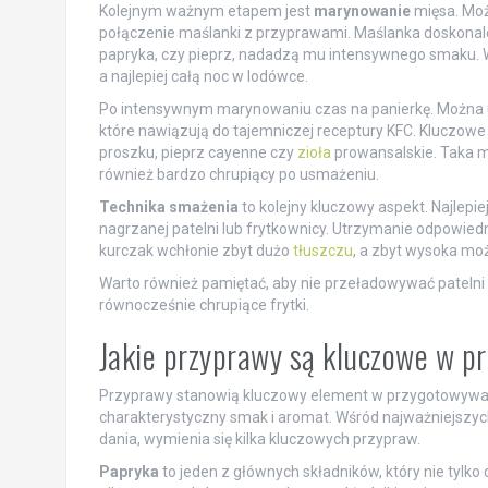
Kolejnym ważnym etapem jest
marynowanie
mięsa. Moż
połączenie maślanki z przyprawami. Maślanka doskonale z
papryka, czy pieprz, nadadzą mu intensywnego smaku. Wa
a najlepiej całą noc w lodówce.
Po intensywnym marynowaniu czas na panierkę. Można
które nawiązują do tajemniczej receptury KFC. Kluczowe 
proszku, pieprz cayenne czy
zioła
prowansalskie. Taka mi
również bardzo chrupiący po usmażeniu.
Technika smażenia
to kolejny kluczowy aspekt. Najlepi
nagrzanej patelni lub frytkownicy. Utrzymanie odpowiedni
kurczak wchłonie zbyt dużo
tłuszczu
, a zbyt wysoka moż
Warto również pamiętać, aby nie przeładowywać patelni 
równocześnie chrupiące frytki.
Jakie przyprawy są kluczowe w p
Przyprawy stanowią kluczowy element w przygotowywani
charakterystyczny smak i aromat. Wśród najważniejszyc
dania, wymienia się kilka kluczowych przypraw.
Papryka
to jeden z głównych składników, który nie tylko