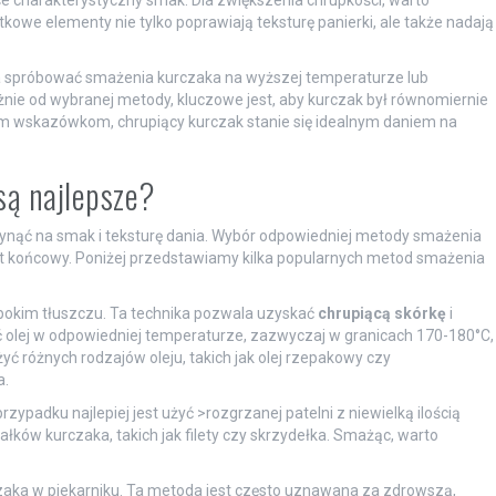
ce charakterystyczny smak. Dla zwiększenia chrupkości, warto
tkowe elementy nie tylko poprawiają teksturę panierki, ale także nadają
na spróbować smażenia kurczaka na wyższej temperaturze lub
eżnie od wybranej metody, kluczowe jest, aby kurczak był równomiernie
ym wskazówkom, chrupiący kurczak stanie się idealnym daniem na
są najlepsze?
ynąć na smak i teksturę dania. Wybór odpowiedniej metody smażenia
ekt końcowy. Poniżej przedstawiamy kilka popularnych metod smażenia
bokim tłuszczu. Ta technika pozwala uzyskać
chrupiącą skórkę
i
 olej w odpowiedniej temperaturze, zazwyczaj w granicach 170-180°C,
 różnych rodzajów oleju, takich jak olej rzepakowy czy
a.
zypadku najlepiej jest użyć >rozgrzanej patelni z niewielką ilością
ałków kurczaka, takich jak filety czy skrzydełka. Smażąc, warto
zaka w piekarniku. Ta metoda jest często uznawana za zdrowszą,