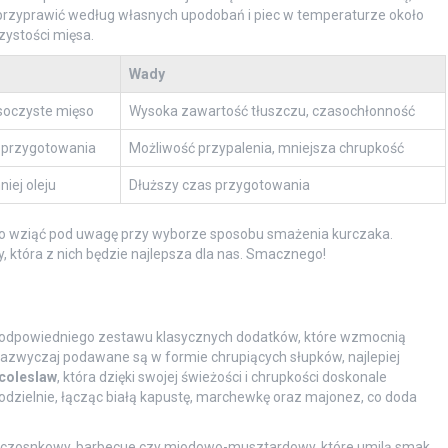
 przyprawić według własnych upodobań i piec w temperaturze około
zystości mięsa.
Wady
 soczyste mięso
Wysoka zawartość tłuszczu, czasochłonność
 przygotowania
Możliwość przypalenia, mniejsza chrupkość
iej oleju
Dłuższy czas przygotowania
rto wziąć pod uwagę przy wyborze sposobu smażenia kurczaka.
y, która z nich będzie najlepsza dla nas. Smacznego!
ie odpowiedniego zestawu klasycznych dodatków, które wzmocnią
 zazwyczaj podawane są w formie chrupiących słupków, najlepiej
coleslaw
, która dzięki swojej świeżości i chrupkości doskonale
zielnie, łącząc białą kapustę, marchewkę oraz majonez, co doda
ak czosnkowy, barbecue czy miodowo-musztardowy, które umilą smak