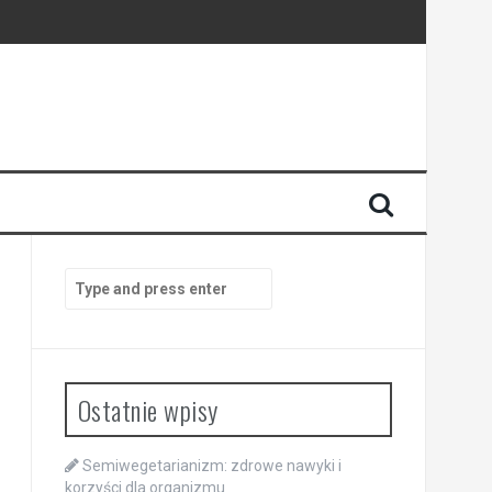
połączenia
Search
for:
Ostatnie wpisy
Semiwegetarianizm: zdrowe nawyki i
korzyści dla organizmu