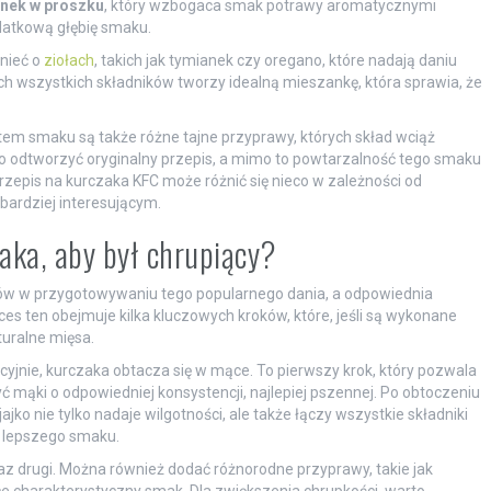
nek w proszku
, który wzbogaca smak potrawy aromatycznymi
datkową głębię smaku.
nieć o
ziołach
, takich jak tymianek czy oregano, które nadają daniu
ch wszystkich składników tworzy idealną mieszankę, która sprawia, że
tem smaku są także różne tajne przyprawy, których skład wciąż
o odtworzyć oryginalny przepis, a mimo to powtarzalność tego smaku
przepis na kurczaka KFC może różnić się nieco w zależności od
bardziej interesującym.
aka, aby był chrupiący?
pów w przygotowywaniu tego popularnego dania, a odpowiednia
ces ten obejmuje kilka kluczowych kroków, które, jeśli są wykonane
uralne mięsa.
ycyjnie, kurczaka obtacza się w mące. To pierwszy krok, który pozwala
yć mąki o odpowiedniej konsystencji, najlepiej pszennej. Po obtoczeniu
jko nie tylko nadaje wilgotności, ale także łączy wszystkie składniki
la lepszego smaku.
z drugi. Można również dodać różnorodne przyprawy, takie jak