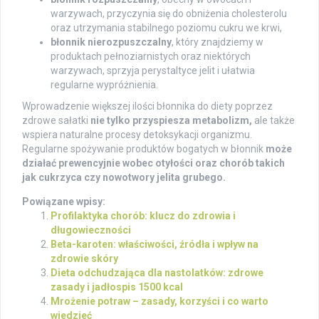
warzywach, przyczynia się do obniżenia cholesterolu
oraz utrzymania stabilnego poziomu cukru we krwi,
błonnik nierozpuszczalny
, który znajdziemy w
produktach pełnoziarnistych oraz niektórych
warzywach, sprzyja perystaltyce jelit i ułatwia
regularne wypróżnienia.
Wprowadzenie większej ilości błonnika do diety poprzez
zdrowe sałatki
nie tylko przyspiesza metabolizm,
ale także
wspiera naturalne procesy detoksykacji organizmu.
Regularne spożywanie produktów bogatych w błonnik
może
działać prewencyjnie wobec otyłości oraz chorób takich
jak cukrzyca czy nowotwory jelita grubego.
Powiązane wpisy:
Profilaktyka chorób: klucz do zdrowia i
długowieczności
Beta-karoten: właściwości, źródła i wpływ na
zdrowie skóry
Dieta odchudzająca dla nastolatków: zdrowe
zasady i jadłospis 1500 kcal
Mrożenie potraw – zasady, korzyści i co warto
wiedzieć