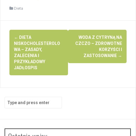
Dieta
Post
←
DIETA
WODA Z CYTRYNĄ NA
navigation
NISKOCHOLESTEROLO
CZCZO – ZDROWOTNE
WA – ZASADY,
KORZYŚCI I
ZALECENIA I
ZASTOSOWANIE
→
PRZYKŁADOWY
JADŁOSPIS
Search
for:
Ostatnie wpisy