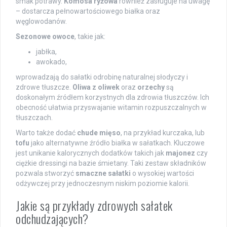
smak potrawy.
Komosa ryżowa
również zasługuje na uwagę
– dostarcza pełnowartościowego białka oraz
węglowodanów.
Sezonowe owoce
, takie jak:
jabłka,
awokado,
wprowadzają do sałatki odrobinę naturalnej słodyczy i
zdrowe tłuszcze.
Oliwa z oliwek
oraz
orzechy
są
doskonałym źródłem korzystnych dla zdrowia tłuszczów. Ich
obecność ułatwia przyswajanie witamin rozpuszczalnych w
tłuszczach.
Warto także dodać
chude mięso
, na przykład kurczaka, lub
tofu
jako alternatywne źródło białka w sałatkach. Kluczowe
jest unikanie kalorycznych dodatków takich jak
majonez
czy
ciężkie dressingi na bazie śmietany. Taki zestaw składników
pozwala stworzyć
smaczne sałatki
o wysokiej wartości
odżywczej przy jednoczesnym niskim poziomie kalorii.
Jakie są przykłady zdrowych sałatek
odchudzających?