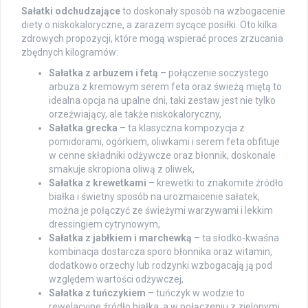
Sałatki odchudzające
to doskonały sposób na wzbogacenie
diety o niskokaloryczne, a zarazem sycące posiłki. Oto kilka
zdrowych propozycji, które mogą wspierać proces zrzucania
zbędnych kilogramów:
Sałatka z arbuzem i fetą
– połączenie soczystego
arbuza z kremowym serem feta oraz świeżą miętą to
idealna opcja na upalne dni, taki zestaw jest nie tylko
orzeźwiający, ale także niskokaloryczny,
Sałatka grecka
– ta klasyczna kompozycja z
pomidorami, ogórkiem, oliwkami i serem feta obfituje
w cenne składniki odżywcze oraz błonnik, doskonale
smakuje skropiona oliwą z oliwek,
Sałatka z krewetkami
– krewetki to znakomite źródło
białka i świetny sposób na urozmaicenie sałatek,
można je połączyć ze świeżymi warzywami i lekkim
dressingiem cytrynowym,
Sałatka z jabłkiem i marchewką
– ta słodko-kwaśna
kombinacja dostarcza sporo błonnika oraz witamin,
dodatkowo orzechy lub rodzynki wzbogacają ją pod
względem wartości odżywczej,
Sałatka z tuńczykiem
– tuńczyk w wodzie to
rewelacyjne źródło białka, a w połączeniu z zielonymi