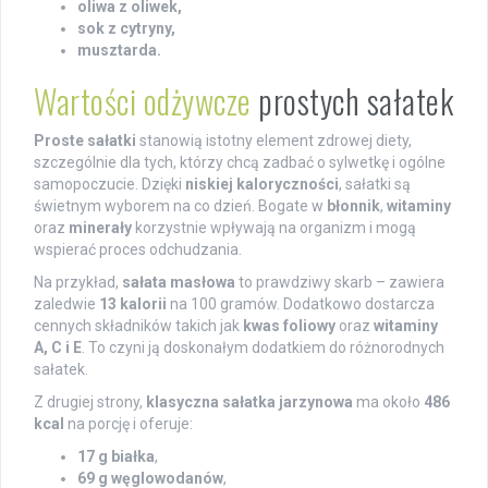
oliwa z oliwek,
sok z cytryny,
musztarda.
Wartości odżywcze
prostych sałatek
Proste sałatki
stanowią istotny element zdrowej diety,
szczególnie dla tych, którzy chcą zadbać o sylwetkę i ogólne
samopoczucie. Dzięki
niskiej kaloryczności
, sałatki są
świetnym wyborem na co dzień. Bogate w
błonnik
,
witaminy
oraz
minerały
korzystnie wpływają na organizm i mogą
wspierać proces odchudzania.
Na przykład,
sałata masłowa
to prawdziwy skarb – zawiera
zaledwie
13 kalorii
na 100 gramów. Dodatkowo dostarcza
cennych składników takich jak
kwas foliowy
oraz
witaminy
A, C i E
. To czyni ją doskonałym dodatkiem do różnorodnych
sałatek.
Z drugiej strony,
klasyczna sałatka jarzynowa
ma około
486
kcal
na porcję i oferuje:
17 g białka
,
69 g węglowodanów
,