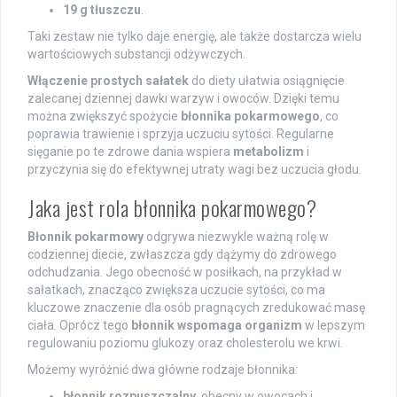
19 g tłuszczu
.
Taki zestaw nie tylko daje energię, ale także dostarcza wielu
wartościowych substancji odżywczych.
Włączenie prostych sałatek
do diety ułatwia osiągnięcie
zalecanej dziennej dawki warzyw i owoców. Dzięki temu
można zwiększyć spożycie
błonnika pokarmowego
, co
poprawia trawienie i sprzyja uczuciu sytości. Regularne
sięganie po te zdrowe dania wspiera
metabolizm
i
przyczynia się do efektywnej utraty wagi bez uczucia głodu.
Jaka jest rola błonnika pokarmowego?
Błonnik pokarmowy
odgrywa niezwykle ważną rolę w
codziennej diecie, zwłaszcza gdy dążymy do zdrowego
odchudzania. Jego obecność w posiłkach, na przykład w
sałatkach, znacząco zwiększa uczucie sytości, co ma
kluczowe znaczenie dla osób pragnących zredukować masę
ciała. Oprócz tego
błonnik wspomaga organizm
w lepszym
regulowaniu poziomu glukozy oraz cholesterolu we krwi.
Możemy wyróżnić dwa główne rodzaje błonnika:
błonnik rozpuszczalny
, obecny w owocach i