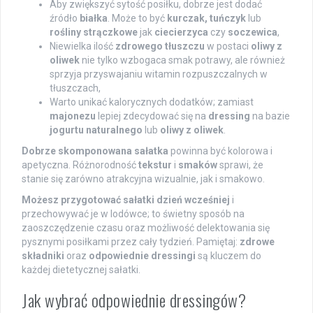
Aby zwiększyć sytość posiłku, dobrze jest dodać
źródło
białka
. Może to być
kurczak, tuńczyk
lub
rośliny strączkowe
jak
ciecierzyca
czy
soczewica
,
Niewielka ilość
zdrowego tłuszczu
w postaci
oliwy z
oliwek
nie tylko wzbogaca smak potrawy, ale również
sprzyja przyswajaniu witamin rozpuszczalnych w
tłuszczach,
Warto unikać kalorycznych dodatków; zamiast
majonezu
lepiej zdecydować się na
dressing
na bazie
jogurtu naturalnego
lub
oliwy z oliwek
.
Dobrze skomponowana sałatka
powinna być kolorowa i
apetyczna. Różnorodność
tekstur
i
smaków
sprawi, że
stanie się zarówno atrakcyjna wizualnie, jak i smakowo.
Możesz przygotować sałatki dzień wcześniej
i
przechowywać je w lodówce; to świetny sposób na
zaoszczędzenie czasu oraz możliwość delektowania się
pysznymi posiłkami przez cały tydzień. Pamiętaj:
zdrowe
składniki
oraz
odpowiednie dressingi
są kluczem do
każdej dietetycznej sałatki.
Jak wybrać odpowiednie dressingów?