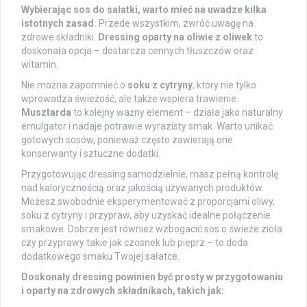
Wybierając sos do sałatki, warto mieć na uwadze kilka
istotnych zasad.
Przede wszystkim, zwróć uwagę na
zdrowe składniki.
Dressing oparty na oliwie z oliwek
to
doskonała opcja – dostarcza cennych tłuszczów oraz
witamin.
Nie można zapomnieć o
soku z cytryny
, który nie tylko
wprowadza świeżość, ale także wspiera trawienie.
Musztarda
to kolejny ważny element – działa jako naturalny
emulgator i nadaje potrawie wyrazisty smak. Warto unikać
gotowych sosów, ponieważ często zawierają one
konserwanty i sztuczne dodatki.
Przygotowując dressing samodzielnie, masz pełną kontrolę
nad kalorycznością oraz jakością używanych produktów.
Możesz swobodnie eksperymentować z proporcjami oliwy,
soku z cytryny i przypraw, aby uzyskać idealne połączenie
smakowe. Dobrze jest również wzbogacić sos o świeże zioła
czy przyprawy takie jak czosnek lub pieprz – to doda
dodatkowego smaku Twojej sałatce.
Doskonały dressing powinien być prosty w przygotowaniu
i oparty na zdrowych składnikach, takich jak: