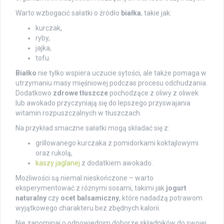
Warto wzbogacić sałatki o źródło
białka
, takie jak:
kurczak,
ryby,
jajka,
tofu.
Białko
nie tylko wspiera uczucie sytości, ale także pomaga w
utrzymaniu masy mięśniowej podczas procesu odchudzania.
Dodatkowo
zdrowe tłuszcze
pochodzące z oliwy z oliwek
lub awokado przyczyniają się do lepszego przyswajania
witamin rozpuszczalnych w tłuszczach.
Na przykład smaczne sałatki mogą składać się z:
grillowanego kurczaka z pomidorkami koktajlowymi
oraz rukolą,
kaszy jaglanej
z dodatkiem awokado.
Możliwości są niemal nieskończone – warto
eksperymentować z różnymi sosami, takimi jak
jogurt
naturalny
czy
ocet balsamiczny
, które nadadzą potrawom
wyjątkowego charakteru bez zbędnych kalorii.
Nie zapominaj o odpowiednim doborze składników do swojej