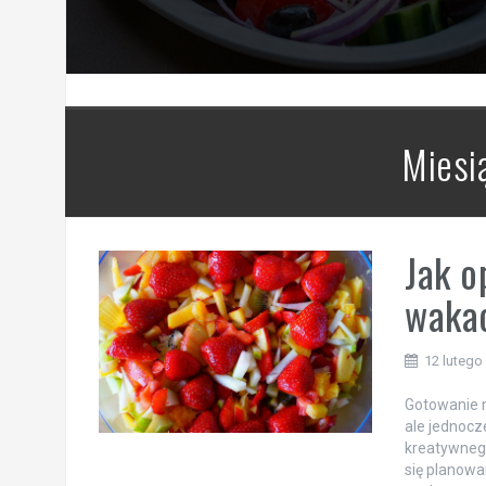
Miesi
Jak o
wakac
12 lutego
Gotowanie 
ale jednocz
kreatywnego
się planowa