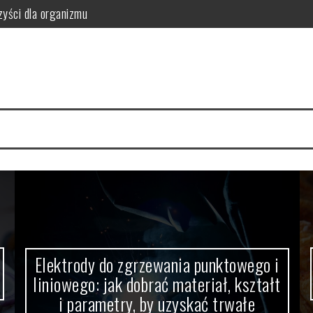
zyści dla organizmu
owego: jak dobrać materiał, kształt i parametry, by uzyskać trwałe 
 z nadwagą?
zastosowanie i przeciwwskazania
ci i wartości odżywcze
yści dla organizmu
Elektrody do zgrzewania punktowego i
liniowego: jak dobrać materiał, kształt
i parametry, by uzyskać trwałe