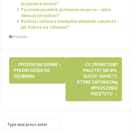
przypraw w kuchni?
Pyszniały poradnik gotowania na parze – jakie
dania przyrządzać?
Kuchnia roślinna a niezbędne składniki odżywcze –
jak dobrze się odżywiać?
Kuchnia
Post
←
PRZEPIS NA SERNIK –
CO ZROBIĆ ŻEBY
navigation
PYSZNY DESER DO
PASZTET NIE BYŁ
ZROBIENIA
SUCHY: SEKRETY,
KTÓRE ZAPOBIEGNĄ
WYSUSZENIU
PASZTETU
→
Search
for: