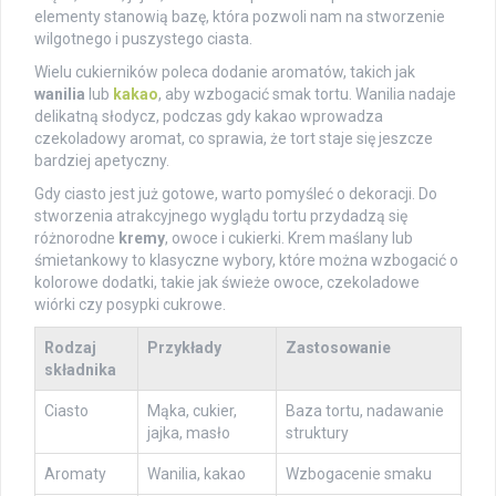
elementy stanowią bazę, która pozwoli nam na stworzenie
wilgotnego i puszystego ciasta.
Wielu cukierników poleca dodanie aromatów, takich jak
wanilia
lub
kakao
, aby wzbogacić smak tortu. Wanilia nadaje
delikatną słodycz, podczas gdy kakao wprowadza
czekoladowy aromat, co sprawia, że tort staje się jeszcze
bardziej apetyczny.
Gdy ciasto jest już gotowe, warto pomyśleć o dekoracji. Do
stworzenia atrakcyjnego wyglądu tortu przydadzą się
różnorodne
kremy
, owoce i cukierki. Krem maślany lub
śmietankowy to klasyczne wybory, które można wzbogacić o
kolorowe dodatki, takie jak świeże owoce, czekoladowe
wiórki czy posypki cukrowe.
Rodzaj
Przykłady
Zastosowanie
składnika
Ciasto
Mąka, cukier,
Baza tortu, nadawanie
jajka, masło
struktury
Aromaty
Wanilia, kakao
Wzbogacenie smaku