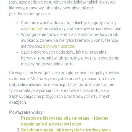
rozważyć dodanie naturalnych słodzików, takich jak syrop
klonowy, agawowy lub daktylowy, aby uniknąć
przetworzonego cukru.
Dodanie owoców do ciasta, takich jak jagody, maliny
czy
banany
, pozwoli uzyskać ciekawy smak i świeżość.
Wzbogacenie tortu o krem z orzechów nerkowca lub
awokado, zapewnia nie tylko kremową konsystencję,
ale również
zdrowe tłuszcze
.
Użycie kolorowych dodatków, jak np. naturalne
barwniki z buraków lub spiruliny, umożliwi stworzenie
atrakcyjnego wizualnie tortu.
Co więcej, torty wegańskie i bezglutenowe mogą być pięknie
ozdobione. Można wykorzystać orzechy, nasiona, a także
naturalne owoce
do dekoracji. Dzięki temu każdy tort nie
tylko smakuje wyśmienicie, ale również prezentuje się
zachwycająco na przyjęciach urodzinowych czy innych
okazjach.
Powiązane wpisy:
Przepis na klasyczną bitą śmietanę – idealne
dopełnienie dla deserów i ciast
Odrobina smaku: jak korzystać z tradycyjnych