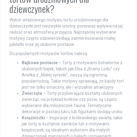
dziewczynek?
Wybór właściwego motywu tortu urodzinowego dla
dziewczynki jest niezwykle istotny, ponieważ wpływa na jej
radość oraz atmosferę przyjęcia. Najczęściej wybierane
motywy często odzwierciedlają zainteresowania małej
jubilatki oraz jej ulubione postacie.
Do popularnych motywów tortów należą:
Bajkowe postacie
– Torty z motywami bohaterów z
ulubionych bajek, takich jak Elsa z „Krainy Lodu” czy
Arielka z „Małej syrenki”, cieszą się ogromną
popularnością. Takie motywy sprawiają, że każdy tort
jest nie tylko smaczny, ale i wizualnie atrakcyjny.
Zwierzęta
– Torty przybierające kształty ulubionych
zwierząt, na przykład kotków czy psów, są często
wybierane dla miłośniczek fauna. Tematyczne
dekoracje w postaci lukru lub figurkami dodają uroku.
Księżniczki
– Inspiracje z królewskiego świata, takie
jak torty w kształcie zamków lub z motywami
księżniczek, są idealnym wyborem dla małych
dziewczynek marzących o balach i przyjęciach.