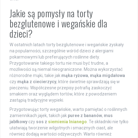
Jakie są pomysły na torty
bezglutenowe i wegańskie dla
dzieci?
W ostatnich latach torty bezglutenowe i wegańskie zyskały
na popularności, szczególnie wśród dzieci z alergiami
pokarmowymi lub preferujących roślinne diety.
Przygotowanie takiego tortu nie musi być trudne, a
możliwości są niemal nieograniczone. Można wykorzystać
różnorodne mąki, takie jak
mąka ryżowa
,
mąka migdałowa
czy
mąka z ciecierzycy
, które świetnie sprawdzają się w
pieczeniu. Współczesne przepisy potrafią zaskoczyć
smakiem oraz wyglądem tortów, które z powodzeniem
zastąpią tradycyjne wypieki.
Przygotowując torty wegańskie, warto pamiętać o roślinnych
zamiennikach jajek, takich jak
puree z bananów
,
mus
jabłkowy
czy
sos z
siemienia lnianego
. Te składniki nie tylko
ułatwiają tworzenie wilgotnych i smacznych ciast, ale
również dodają wartości odżywczych. Warto również