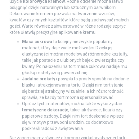
użycie
kolorowych kremów
. Różne odcienie można łatwo
osiągnąć dzięki naturalnym lub sztucznym barwnikom.
Dekorowanie kremem pozwala na tworzenie wzorów,
kwiatów czy innych kształtów, które będą zachwycać małych
gości. Warto również zainwestować w różne rodzaje szpryc,
które ułatwią precyzyjne aplikowanie kremu.
Masa cukrowa
to kolejny niezwykle popularny
materiał, który daje wiele możliwości. Dzięki jej
elastyczności można modelować różnorodne kształty,
takie jak postacie z ulubionych bajek, zwierzątka czy
kwiaty. Po nałożeniu na tort masa cukrowa nadaje mu
gładką i estetyczną powierzchnię.
Jadalne brokaty
i posypki to prosty sposób na dodanie
blasku i atrakcjonowania tortu. Dzięki nim tort stanie
się bardziej atrakcyjny wizualnie, a ich różnorodność
sprawia, że każdy tort można spersonalizować.
Oprócz tych materiałów, można także wykorzystać
tematyczne dekoracje
, takie jak świece, figurki czy
papierowe ozdoby. Dzięki nim tort doskonale wpisze
się w motyw przewodni urodzin, co dodatkowo
podkreśli radość z świętowania.
Nie zapominajmy również o kompozycji kolorystycznej tortu.