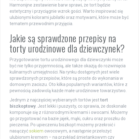
Harmonijne zestawienie barw sprawi, że tort będzie
estetyczny i przyciągnie wzrok gości. Warto inspirować się
ulubionymi kolorami jubilatki oraz motywami, które może być
tematem przewodnim przyjęcia.
Jakie są sprawdzone przepisy na
torty urodzinowe dla dziewczynek?
Przygotowanie tortu urodzinowego dla dziewczynki może
być nie tylko przyjemnością, ale także okazją do rozwinięcia
kulinarnych umiejętności. Na rynku dostępnych jest wiele
sprawdzonych przepisów, które są proste do wykonania w
domowym zaciszu. Oto kilka popularnych wariantów, które z
pewnością zadowolą każde małe urodzinowe towarzystwo.
Jednym z najczęściej wybieranych tortów jest
tort
biszkoptowy
. Jest lekki i puszysty, co sprawia, że doskonale
komponuje się z różnorodnymi kremami i owocami. Możemy
go przygotować na bazie jajek, mąki, cukru oraz proszku do
pieczenia. Po upieczeniu biszkopt możemy przekroić i
nasączyć
sokiem
owocowym, a następnie przełożyć
ulubionym kremem – na przykład śmietankowym czy