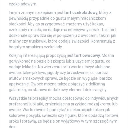
czekoladowym.
Innym znanym przepisem jest
tort czekoladowy
, który z
pewnością przypadnie do gustu małym miłośniczkom
słodkości. Aby go przygotować, możemy użyć kakao,
czekolady i masła, co nadaje mu intensywny smak. Taki tort
doskonale sprawdza się w połączeniu z owocami, takimi jak
maliny czy truskawki, które dodają świeżości i kontrastują z
bogatym smakiem czekolady.
Kolejną interesującą propozycją jest
tort owocowy
. Można
go wykonać na bazie biszkoptu lub z użyciem jogurtu, co
nadaje lekkości. Na wierzchu tortu warto ułożyć ulubione
owoce, takie jak kiwi, jagody czy brzoskwinie, co oprócz
atutów smakowych sprawi, że będzie on wyglądał bardzo
apetycznie. Owoce można także połączyć z delikatną
galaretką, co stanowi dodatkowy element dekoracyjny.
Wszystkie te przepisy można dostosować do indywidualnych
preferencji jubilatki, zmieniając na przykład rodzaj kremu lub
owoce. Warto również pamiętać o dekoracjach takich jak
kolorowe posypki, świeczki czy figurki, które dodadzą tortowi
uroku i sprawią, że będzie on wyjątkowy w tym szczególnym
dniu.