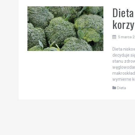
Dieta
korzy
5 marca 
Dieta nisk
decyduje si
stanu zdrow
węglowodanó
makroskładn
wymierne ko
Dieta