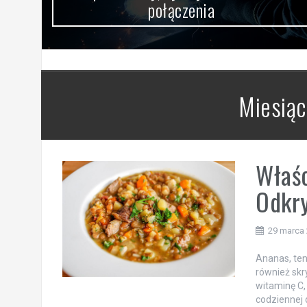
połączenia
Miesiąc
Właśc
Odkry
29 marca
Ananas, ten
również sk
witaminę C,
codziennej 