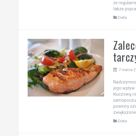
że regularn
także popraw
Dieta
Zalec
tarcz
7 marca 
Nadczynność
jego wpływ
kluczową ro
samopoczuci
powinny szc
zwiększone 
Dieta