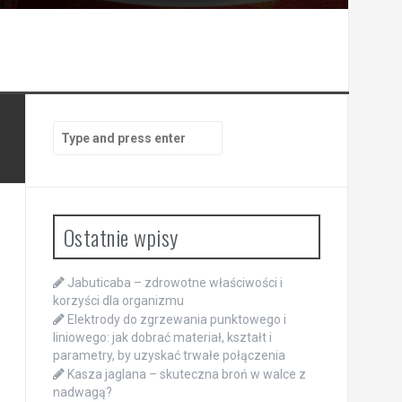
Search
for:
Ostatnie wpisy
Jabuticaba – zdrowotne właściwości i
korzyści dla organizmu
Elektrody do zgrzewania punktowego i
liniowego: jak dobrać materiał, kształt i
parametry, by uzyskać trwałe połączenia
Kasza jaglana – skuteczna broń w walce z
nadwagą?