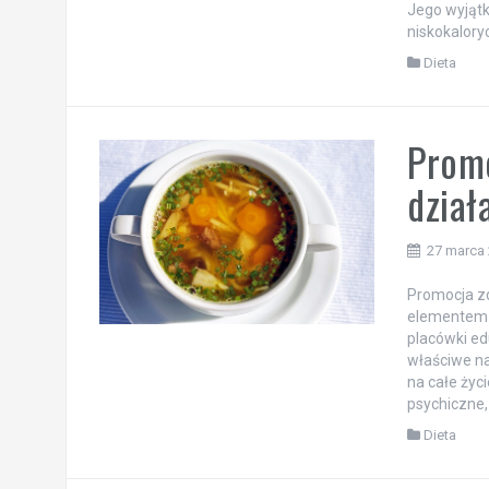
Jego wyjątk
niskokaloryc
Dieta
Promo
dział
27 marca
Promocja zd
elementem e
placówki ed
właściwe n
na całe życ
psychiczne, 
Dieta