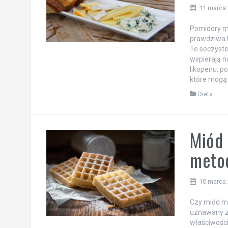
11 marca
Pomidory ma
prawdziwa 
Te soczyste
wspierają n
likopenu, p
które mogą
Dieta
Miód 
metod
10 marca
Czy miód m
uznawany za
właściwości