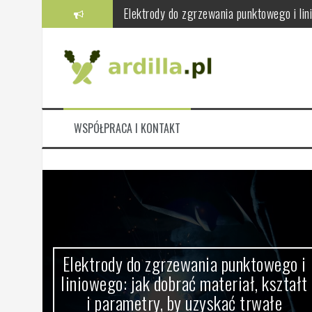
Skip
Elektrody do zgrzewania punktowego i lini
to
Kasza jaglana – skuteczna broń w walce
content
Natka pietruszki – zdrowe właściwości, 
Kapusta czerwona – zdrowotne właściwoś
Ortodoncja: czym się zajmuje, jakie wady 
WSPÓŁPRACA I KONTAKT
Jabuticaba – zdrowotne właściwości i kor
ci i
Elektrody do zgrzewania punktowego i
liniowego: jak dobrać materiał, kształt
i parametry, by uzyskać trwałe