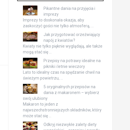
Pikantne dania na przyjęcia i
imprezy
Imprezy to doskonała okazja, aby
zaskoczyć gości nie tylko atmosferą, …
Jak przygotować orzeźwiający
napój z kwiatów?
Kwiaty nie tylko pięknie wyglądają, ale także
mogą stać się …
Przepisy na potrawy idealne na
pikniki i letnie wieczory
Lato to idealny czas na spędzanie chwil na
świeżym powietrzu, …
5 oryginalnych przepisów na
dania z makaronem – wybierz
swój ulubiony
Makaron to jeden z
najwszechstronniejszych składników, który
może stać się …
Odkryj niezwykłe zalety diety