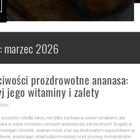
:
marzec 2026
iwości prozdrowotne ananasa:
j jego witaminy i zalety
 2026
 soczysty i słodki owoc, nie tylko zachwyca swoim smakiem, ale
rywa w sobie mnóstwo cennych właściwości zdrowotnych. Bogaty w
 mangan i błonnik, ananas może stać się doskonałym sojusznikiem w
diecie, wspierając układ odpornościowy oraz procesy metaboliczne.