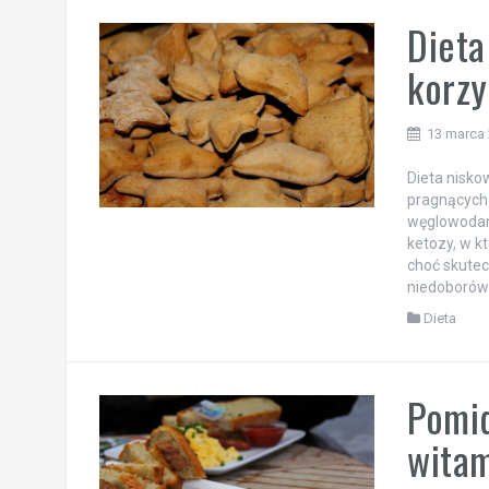
Dieta
korzy
13 marca
Dieta nisk
pragnących 
węglowodan
ketozy, w k
choć skutec
niedoborów
Dieta
Pomid
witam