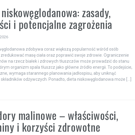
 niskowęglodanowa: zasady,
ści i potencjalne zagrożenia
 2026
owęglodanowa zdobywa coraz większą popularność wśród osób
zredukować masę ciała oraz poprawić swoje zdrowie. Ograniczenie
ów na rzecz białek i zdrowych tłuszczów może prowadzić do stanu
tórym organizm spala tłuszcz jako główne źródło energii. To podejście,
zne, wymaga starannego planowania jadłospisu, aby uniknąć
 składników odżywczych. Ponadto, dieta niskowęglodanowa może […]
ory malinowe – właściwości,
iny i korzyści zdrowotne