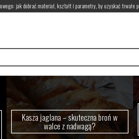
owego: jak dobrać materiał, kształt i parametry, by uzyskać trwałe 
 z nadwagą?
zastosowanie i przeciwwskazania
ci i wartości odżywcze
zgryzu leczy i jak wygląda leczenie aparatami
zyści dla organizmu
Kasza jaglana – skuteczna broń w
walce z nadwagą?