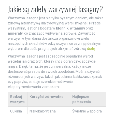
Jakie są zalety warzywnej lasagny?
Warzywna lasagna jest nie tylko pysznym daniem, ale także
zdrową alternatywą dla tradycyjnej wersji mięsnej. Przede
wszystkim, jest ona bogata w
błonnik
,
witaminy
oraz
minerały
, co znacząco wpływa na zdrowie. Zawartość
warzyw w tym daniu dostarcza organizmowi wielu
niezbędnych składników odżywczych, co czyni ją idealnym
wyborem dla osób pragnących utrzymać zdrową
dietę
.
Warzywna lasagna jest szczególnie popularna wśród
wegetarian
oraz tych, którzy chcą ograniczyć spożycie
mięsa. Dzięki temu, że jest uniwersalna, każdy może
dostosować przepis do swoich upodobań. Można używać
różnorodnych warzyw, takich jak cukinia, bakłażan, szpinak
czy papryka, co daje szerokie możliwości
eksperymentowania z smakami.
Rodzaj
Korzyści zdrowotne
Najlepsze
warzywa
połączenia
Cukinia
Niskokaloryczna,
Świetnie współgra