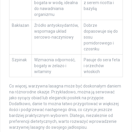
bogata w wodę, idealna
z serem ricotta i
do nawadniania
bazylią
organizmu
Bakłażan
Źródło antyoksydantów,
Dobrze
wspomaga układ
dopasowuje się do
sercowo-naczyniowy
sosu
pomidorowego i
czosnku
Szpinak
Wzmacnia odporność,
Pasuje do sera feta
bogaty w żelazo i
i orzechów
witaminy
włoskich
Co więcej, warzywna lasagna może być doskonałym daniem
na różnorodne okazje. Przykładowo, można ją serwować
jako sycący obiad lub elegancki posiłek na przyjęcie.
Dodatkowo, danie to można łatwo przygotować w większej
ilości i podgrzewać następnego dnia, co czyni je jeszcze
bardziej praktycznym wyborem. Dlatego, niezależnie od
preferencji dietetycznych, warto rozważyć wprowadzenie
warzywnej lasagny do swojego jadłospisu.