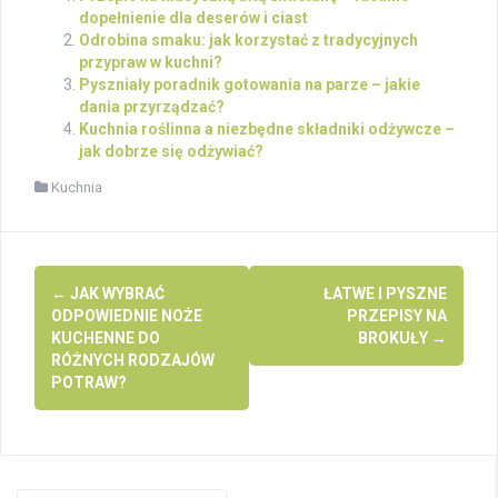
dopełnienie dla deserów i ciast
Odrobina smaku: jak korzystać z tradycyjnych
przypraw w kuchni?
Pyszniały poradnik gotowania na parze – jakie
dania przyrządzać?
Kuchnia roślinna a niezbędne składniki odżywcze –
jak dobrze się odżywiać?
Kuchnia
Post
←
JAK WYBRAĆ
ŁATWE I PYSZNE
navigation
ODPOWIEDNIE NOŻE
PRZEPISY NA
KUCHENNE DO
BROKUŁY
→
RÓŻNYCH RODZAJÓW
POTRAW?