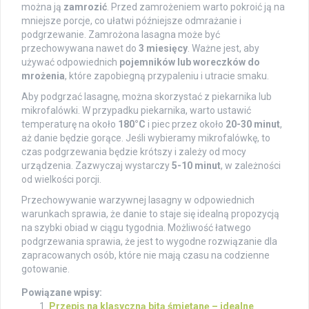
można ją
zamrozić
. Przed zamrożeniem warto pokroić ją na
mniejsze porcje, co ułatwi późniejsze odmrażanie i
podgrzewanie. Zamrożona lasagna może być
przechowywana nawet do
3 miesięcy
. Ważne jest, aby
używać odpowiednich
pojemników lub woreczków do
mrożenia
, które zapobiegną przypaleniu i utracie smaku.
Aby podgrzać lasagnę, można skorzystać z piekarnika lub
mikrofalówki. W przypadku piekarnika, warto ustawić
temperaturę na około
180°C
i piec przez około
20-30 minut
,
aż danie będzie gorące. Jeśli wybieramy mikrofalówkę, to
czas podgrzewania będzie krótszy i zależy od mocy
urządzenia. Zazwyczaj wystarczy
5-10 minut
, w zależności
od wielkości porcji.
Przechowywanie warzywnej lasagny w odpowiednich
warunkach sprawia, że danie to staje się idealną propozycją
na szybki obiad w ciągu tygodnia. Możliwość łatwego
podgrzewania sprawia, że jest to wygodne rozwiązanie dla
zapracowanych osób, które nie mają czasu na codzienne
gotowanie.
Powiązane wpisy:
Przepis na klasyczną bitą śmietanę – idealne