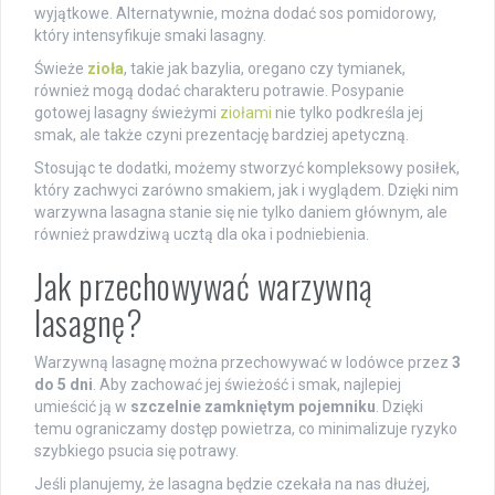
wyjątkowe. Alternatywnie, można dodać sos pomidorowy,
który intensyfikuje smaki lasagny.
Świeże
zioła
, takie jak bazylia, oregano czy tymianek,
również mogą dodać charakteru potrawie. Posypanie
gotowej lasagny świeżymi
ziołami
nie tylko podkreśla jej
smak, ale także czyni prezentację bardziej apetyczną.
Stosując te dodatki, możemy stworzyć kompleksowy posiłek,
który zachwyci zarówno smakiem, jak i wyglądem. Dzięki nim
warzywna lasagna stanie się nie tylko daniem głównym, ale
również prawdziwą ucztą dla oka i podniebienia.
Jak przechowywać warzywną
lasagnę?
Warzywną lasagnę można przechowywać w lodówce przez
3
do 5 dni
. Aby zachować jej świeżość i smak, najlepiej
umieścić ją w
szczelnie zamkniętym pojemniku
. Dzięki
temu ograniczamy dostęp powietrza, co minimalizuje ryzyko
szybkiego psucia się potrawy.
Jeśli planujemy, że lasagna będzie czekała na nas dłużej,