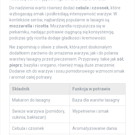
Do nadzienia warto również dodać
cebule
i
czosnek
, które
wzbogacają smak i podkreślają intensywność warzyw. W
kontekście serów, najbardziej popularne w lasagni są
mozzarella
i
ricotta
. Mozzarella rozpuszcza się w
piekarniku, nadając potrawie ciągnącą się konsystencję,
podczas gdy ricotta dodaje gładkości i kremowości.
Nie zapominaj o oliwie z oliwek, która jest doskonałym
dodatkiem zarówno do smażenia warzyw, jak i do polania
warstwy lasagny przed pieczeniem. Przyprawy, takie jak
sól
,
pieprz
, bazylia i oregano, również mają duże znaczenie.
Dodanie ich do warzyw i sosu pomidorowego wzmocni smak
i aromat całej potrawy.
Składnik
Funkcja w potrawie
Makaron do lasagny
Baza dla warstw lasagny
Świeże warzywa (pomidory,
Wypełnienie i smak
cukinia, bakłażan)
Cebula i czosnek
Aromatyzowanie dania