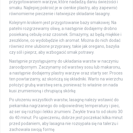
przygotowaniem warzyw, które nadadzą daniu świeżości i
smaku. Najlepiej pokroić je w cienkie plastry, aby zapewnić
równomierne pieczenie i łatwiejsze składanie lasagny.
Kolejnym krokiem jest przygotowanie bazy smakowej. Na
patelni rozgrzewamy oliwę, a następnie dodajemy drobno
posiekaną cebulę oraz czosnek. Smażymy, aż będą miękkie i
zeszklone, co wydobędzie ich aromat. Można do nich dodać
również inne ulubione przyprawy, takie jak oregano, bazylia
czy sól i pieprz, aby wzbogacić smak potrawy.
Następnie przystępujemy do układania warstw w naczyniu
żaroodpornym. Zaczynamy od warstwy sosu lub makaronu,
a następnie dodajemy plastry warzyw oraz starty ser. Proces
ten powtarzamy, aż skończą się składniki. Warto na wierzchu
położyć grubą warstwę sera, ponieważ to właśnie on nada
kusi zrumienioną i chrupiącą skórkę.
Po ułożeniu wszystkich warstw, lasagnę należy wstawić do
piekarnika nagrzanego do odpowiedniej temperatury i piec,
aż ser się roztopi i lekko zrumieni. Zwykle trwa to od około 30
do 40 minut. Po upieczeniu, dobrze jest poczekać kilka minut
przed podaniem, aby lasagna nie rozsypała się na talerzu i
zachowała swoją formę.