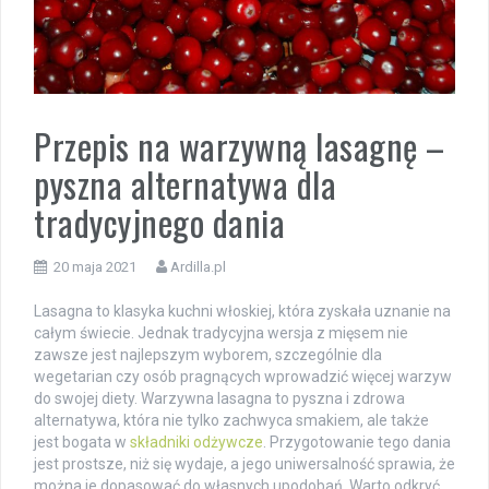
Przepis na warzywną lasagnę –
pyszna alternatywa dla
tradycyjnego dania
20 maja 2021
Ardilla.pl
Lasagna to klasyka kuchni włoskiej, która zyskała uznanie na
całym świecie. Jednak tradycyjna wersja z mięsem nie
zawsze jest najlepszym wyborem, szczególnie dla
wegetarian czy osób pragnących wprowadzić więcej warzyw
do swojej diety. Warzywna lasagna to pyszna i zdrowa
alternatywa, która nie tylko zachwyca smakiem, ale także
jest bogata w
składniki odżywcze
. Przygotowanie tego dania
jest prostsze, niż się wydaje, a jego uniwersalność sprawia, że
można je dopasować do własnych upodobań. Warto odkryć,