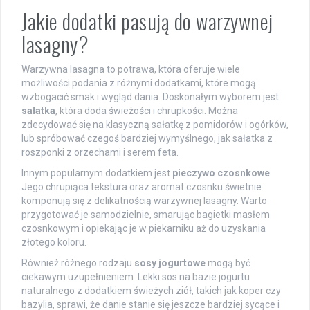
Jakie dodatki pasują do warzywnej
lasagny?
Warzywna lasagna to potrawa, która oferuje wiele
możliwości podania z różnymi dodatkami, które mogą
wzbogacić smak i wygląd dania. Doskonałym wyborem jest
sałatka
, która doda świeżości i chrupkości. Można
zdecydować się na klasyczną sałatkę z pomidorów i ogórków,
lub spróbować czegoś bardziej wymyślnego, jak sałatka z
roszponki z orzechami i serem feta.
Innym popularnym dodatkiem jest
pieczywo czosnkowe
.
Jego chrupiąca tekstura oraz aromat czosnku świetnie
komponują się z delikatnością warzywnej lasagny. Warto
przygotować je samodzielnie, smarując bagietki masłem
czosnkowym i opiekając je w piekarniku aż do uzyskania
złotego koloru.
Również różnego rodzaju
sosy jogurtowe
mogą być
ciekawym uzupełnieniem. Lekki sos na bazie jogurtu
naturalnego z dodatkiem świeżych ziół, takich jak koper czy
bazylia, sprawi, że danie stanie się jeszcze bardziej sycące i