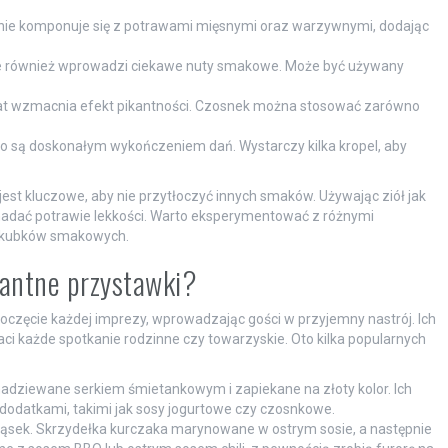
nie komponuje się z potrawami mięsnymi oraz warzywnymi, dodając
ale również wprowadzi ciekawe nuty smakowe. Może być używany
mat wzmacnia efekt pikantności. Czosnek można stosować zarówno
sco są doskonałym wykończeniem dań. Wystarczy kilka kropel, aby
jest kluczowe, aby nie przytłoczyć innych smaków. Używając ziół jak
nadać potrawie lekkości. Warto eksperymentować z różnymi
h kubków smakowych.
ikantne przystawki?
częcie każdej imprezy, wprowadzając gości w przyjemny nastrój. Ich
i każde spotkanie rodzinne czy towarzyskie. Oto kilka popularnych
nadziewane serkiem śmietankowym i zapiekane na złoty kolor. Ich
dodatkami, takimi jak sosy jogurtowe czy czosnkowe.
kąsek. Skrzydełka kurczaka marynowane w ostrym sosie, a następnie