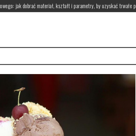
owego: jak dobrać materiał, kształt i parametry, by uzyskać trwałe 
 z nadwagą?
zastosowanie i przeciwwskazania
ci i wartości odżywcze
zgryzu leczy i jak wygląda leczenie aparatami
zyści dla organizmu