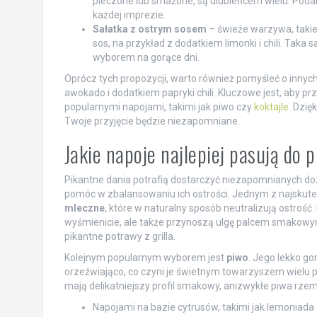
pieczone lub smażone, są ulubieńcem wielu. Podan
każdej imprezie.
Sałatka z ostrym sosem
– świeże warzywa, takie 
sos, na przykład z dodatkiem limonki i chili. Taka 
wyborem na gorące dni.
Oprócz tych propozycji, warto również pomyśleć o innych op
awokado i dodatkiem papryki chili. Kluczowe jest, aby pr
popularnymi napojami, takimi jak piwo czy
koktajle
. Dzię
Twoje przyjęcie będzie niezapomniane.
Jakie napoje najlepiej pasują do 
Pikantne dania potrafią dostarczyć niezapomnianych doz
pomóc w zbalansowaniu ich ostrości. Jednym z najsku
mleczne
, które w naturalny sposób neutralizują ostrość
wyśmienicie, ale także przynoszą ulgę palcem smakowym. 
pikantne potrawy z grilla.
Kolejnym popularnym wyborem jest
piwo
. Jego lekko g
orzeźwiająco, co czyni je świetnym towarzyszem wielu pik
mają delikatniejszy profil smakowy, anizwykłe piwa rze
Napojami na bazie cytrusów, takimi jak lemoniada 