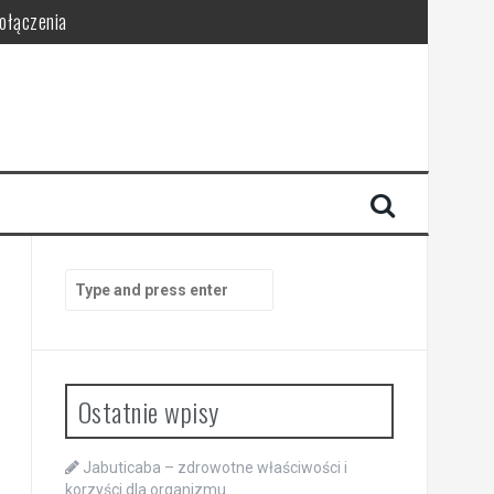
połączenia
Search
for:
Ostatnie wpisy
Jabuticaba – zdrowotne właściwości i
korzyści dla organizmu