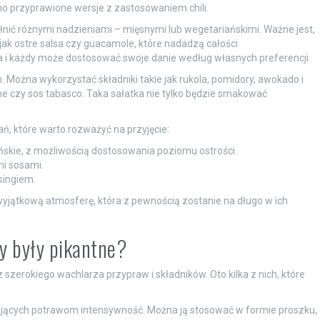
 przyprawione wersje z zastosowaniem chili.
łnić różnymi nadzieniami – mięsnymi lub wegetariańskimi. Ważne jest,
jak ostre salsa czy guacamole, które nadadzą całości
a i każdy może dostosować swoje danie według własnych preferencji.
ożna wykorzystać składniki takie jak rukola, pomidory, awokado i
nne czy sos tabasco. Taka sałatka nie tylko będzie smakować
ań, które warto rozważyć na przyjęcie:
ńskie, z możliwością dostosowania poziomu ostrości.
i sosami.
singiem.
yjątkową atmosferę, która z pewnością zostanie na długo w ich
wy były pikantne?
z szerokiego wachlarza przypraw i składników. Oto kilka z nich, które
ających potrawom intensywność. Można ją stosować w formie proszku,