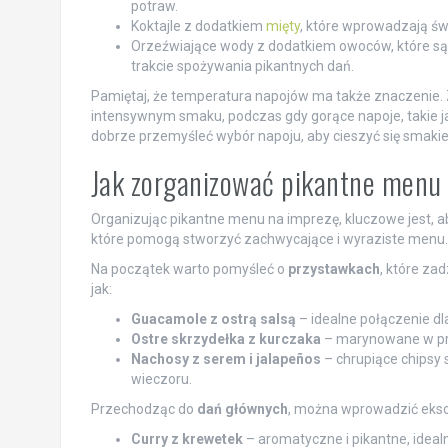
potraw.
Koktajle z dodatkiem
mięty
, które wprowadzają św
Orzeźwiające wody z dodatkiem owoców, które s
trakcie spożywania pikantnych dań.
Pamiętaj, że temperatura napojów ma także znaczenie. 
intensywnym smaku, podczas gdy gorące napoje, takie 
dobrze przemyśleć wybór napoju, aby cieszyć się smakie
Jak zorganizować pikantne menu
Organizując pikantne menu na imprezę, kluczowe jest, ab
które pomogą stworzyć zachwycające i wyraziste menu.
Na początek warto pomyśleć o
przystawkach
, które za
jak:
Guacamole z ostrą salsą
– idealne połączenie d
Ostre skrzydełka z kurczaka
– marynowane w przy
Nachosy z serem i jalapeños
– chrupiące chipsy
wieczoru.
Przechodząc do
dań głównych
, można wprowadzić ekscy
Curry z krewetek
– aromatyczne i pikantne, idea