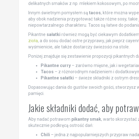
delikatnych smaków z np. mlekiem kokosowym, po mocno
Innym świetnym pomysłem są
tacos
, które można wype
aby obok nadzienia przygotować także różne sosy, takie 
niepowtarzalnego charakteru. Tacos są łatwe do podani
Pikantne
sałatki
również mogą być ciekawym dodatkiem. M
zioła
, a do sosu dodać ostre przyprawy, jak pieprz caye
wyśmienicie, ale także dostarczy świeżości na stole.
Poniżej znajduje się zestawienie propozycji pikantnych d
Pikantne curry
– zarówno mięsne, jak i wegetaria
Tacos
– z różnorodnym nadzieniem i dodatkowym
Pikantne sałatki
– świeże składniki z ostrym dres
Dopasowując dania do gustów swoich gości, stworzysz w
pamięci.
Jakie składniki dodać, aby potra
Aby nadać potrawom
pikantny smak
, warto skorzystać 
skutecznie podkręcą ostrość dań:
Chili
– jedna z najpopularniejszych przypraw nad