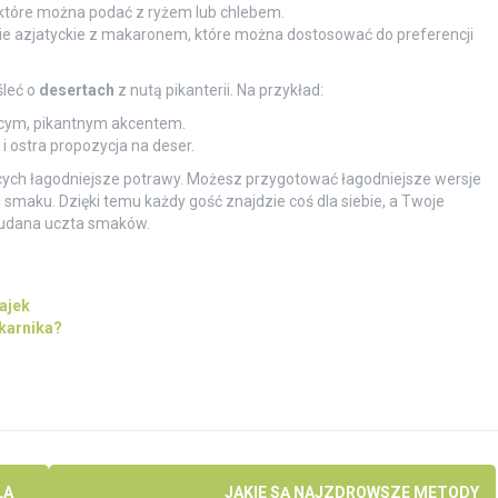
które można podać z ryżem lub chlebem.
ie azjatyckie z makaronem, które można dostosować do preferencji
śleć o
desertach
z nutą pikanterii. Na przykład:
ącym, pikantnym akcentem.
i ostra propozycja na deser.
ących łagodniejsze potrawy. Możesz przygotować łagodniejsze wersje
smaku. Dzięki temu każdy gość znajdzie coś dla siebie, a Twoje
 udana uczta smaków.
ajek
karnika?
LA
JAKIE SĄ NAJZDROWSZE METODY