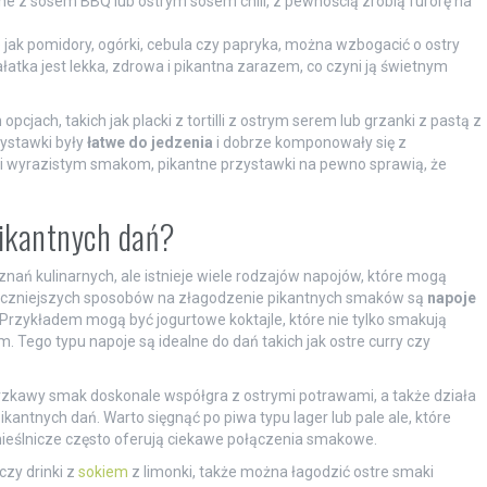
e z sosem BBQ lub ostrym sosem chili, z pewnością zrobią furorę na
jak pomidory, ogórki, cebula czy papryka, można wzbogacić o ostry
sałatka jest lekka, zdrowa i pikantna zarazem, co czyni ją świetnym
cjach, takich jak placki z tortilli z ostrym serem lub grzanki z pastą z
zystawki były
łatwe do jedzenia
i dobrze komponowały się z
ki wyrazistym smakom, pikantne przystawki na pewno sprawią, że
pikantnych dań?
nań kulinarnych, ale istnieje wiele rodzajów napojów, które mogą
teczniejszych sposobów na złagodzenie pikantnych smaków są
napoje
. Przykładem mogą być jogurtowe koktajle, które nie tylko smakują
Tego typu napoje są idealne do dań takich jak ostre curry czy
orzkawy smak doskonale współgra z ostrymi potrawami, a także działa
antnych dań. Warto sięgnąć po piwa typu lager lub pale ale, które
mieślnicze często oferują ciekawe połączenia smakowe.
czy drinki z
sokiem
z limonki, także można łagodzić ostre smaki