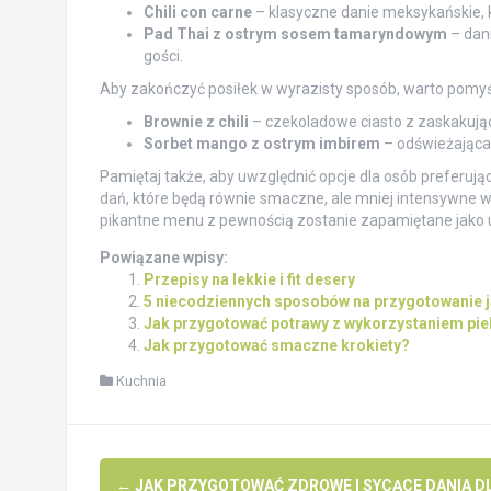
Chili con carne
– klasyczne danie meksykańskie, 
Pad Thai z ostrym sosem tamaryndowym
– dan
gości.
Aby zakończyć posiłek w wyrazisty sposób, warto pomy
Brownie z chili
– czekoladowe ciasto z zaskakuj
Sorbet mango z ostrym imbirem
– odświeżająca 
Pamiętaj także, aby uwzględnić opcje dla osób preferuj
dań, które będą równie smaczne, ale mniej intensywne w 
pikantne menu z pewnością zostanie zapamiętane jako
Powiązane wpisy:
Przepisy na lekkie i fit desery
5 niecodziennych sposobów na przygotowanie j
Jak przygotować potrawy z wykorzystaniem pie
Jak przygotować smaczne krokiety?
Kuchnia
Post
←
JAK PRZYGOTOWAĆ ZDROWE I SYCĄCE DANIA D