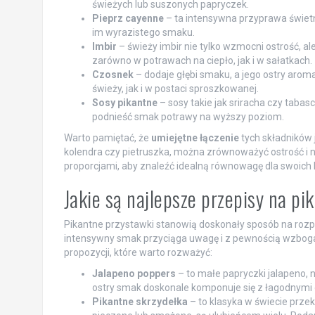
świeżych lub suszonych papryczek.
Pieprz cayenne
– ta intensywna przyprawa świet
im wyrazistego smaku.
Imbir
– świeży imbir nie tylko wzmocni ostrość, 
zarówno w potrawach na ciepło, jak i w sałatkach.
Czosnek
– dodaje głębi smaku, a jego ostry aro
świeży, jak i w postaci sproszkowanej.
Sosy pikantne
– sosy takie jak sriracha czy taba
podnieść smak potrawy na wyższy poziom.
Warto pamiętać, że
umiejętne łączenie
tych składników 
kolendra czy pietruszka, można zrównoważyć ostrość i 
proporcjami, aby znaleźć idealną równowagę dla swoic
Jakie są najlepsze przepisy na p
Pikantne przystawki stanowią doskonały sposób na rozpo
intensywny smak przyciąga uwagę i z pewnością wzbogac
propozycji, które warto rozważyć:
Jalapeno poppers
– to małe papryczki jalapeno, 
ostry smak doskonale komponuje się z łagodnymi 
Pikantne skrzydełka
– to klasyka w świecie prze