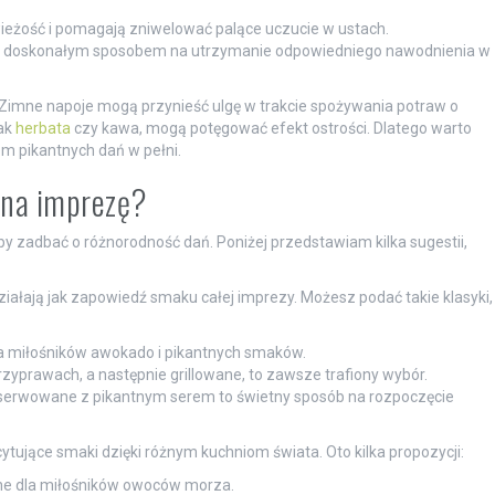
ieżość i pomagają zniwelować palące uczucie w ustach.
ą doskonałym sposobem na utrzymanie odpowiedniego nawodnienia w
Zimne napoje mogą przynieść ulgę w trakcie spożywania potraw o
jak
herbata
czy kawa, mogą potęgować efekt ostrości. Dlatego warto
m pikantnych dań w pełni.
 na imprezę?
y zadbać o różnorodność dań. Poniżej przedstawiam kilka sugestii,
działają jak zapowiedź smaku całej imprezy. Możesz podać takie klasyki,
la miłośników awokado i pikantnych smaków.
prawach, a następnie grillowane, to zawsze trafiony wybór.
 serwowane z pikantnym serem to świetny sposób na rozpoczęcie
tujące smaki dzięki różnym kuchniom świata. Oto kilka propozycji:
lne dla miłośników owoców morza.