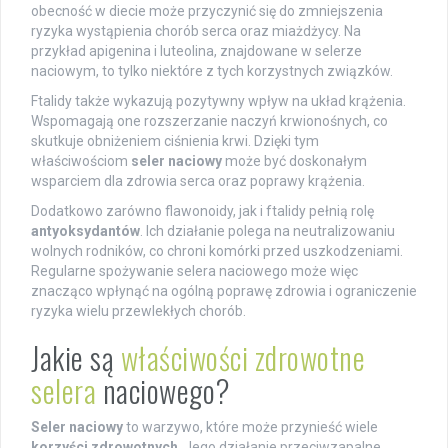
obecność w diecie może przyczynić się do zmniejszenia
ryzyka wystąpienia chorób serca oraz miażdżycy. Na
przykład apigenina i luteolina, znajdowane w selerze
naciowym, to tylko niektóre z tych korzystnych związków.
Ftalidy także wykazują pozytywny wpływ na układ krążenia.
Wspomagają one rozszerzanie naczyń krwionośnych, co
skutkuje obniżeniem ciśnienia krwi. Dzięki tym
właściwościom
seler naciowy
może być doskonałym
wsparciem dla zdrowia serca oraz poprawy krążenia.
Dodatkowo zarówno flawonoidy, jak i ftalidy pełnią rolę
antyoksydantów
. Ich działanie polega na neutralizowaniu
wolnych rodników, co chroni komórki przed uszkodzeniami.
Regularne spożywanie selera naciowego może więc
znacząco wpłynąć na ogólną poprawę zdrowia i ograniczenie
ryzyka wielu przewlekłych chorób.
Jakie są
właściwości zdrowotne
selera
naciowego?
Seler naciowy
to warzywo, które może przynieść wiele
korzyści zdrowotnych
. Jego działanie przeciwzapalne