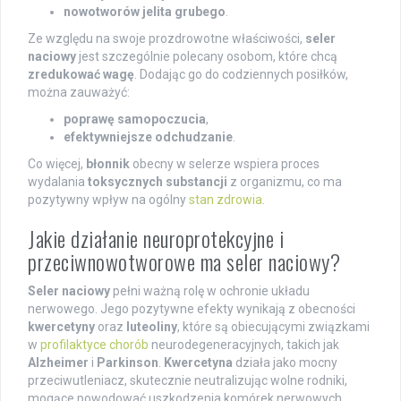
nowotworów jelita grubego
.
Ze względu na swoje prozdrowotne właściwości,
seler
naciowy
jest szczególnie polecany osobom, które chcą
zredukować wagę
. Dodając go do codziennych posiłków,
można zauważyć:
poprawę samopoczucia
,
efektywniejsze odchudzanie
.
Co więcej,
błonnik
obecny w selerze wspiera proces
wydalania
toksycznych substancji
z organizmu, co ma
pozytywny wpływ na ogólny
stan zdrowia
.
Jakie działanie neuroprotekcyjne i
przeciwnowotworowe ma seler naciowy?
Seler naciowy
pełni ważną rolę w ochronie układu
nerwowego. Jego pozytywne efekty wynikają z obecności
kwercetyny
oraz
luteoliny
, które są obiecującymi związkami
w
profilaktyce chorób
neurodegeneracyjnych, takich jak
Alzheimer
i
Parkinson
.
Kwercetyna
działa jako mocny
przeciwutleniacz, skutecznie neutralizując wolne rodniki,
mogące powodować uszkodzenia komórek nerwowych.