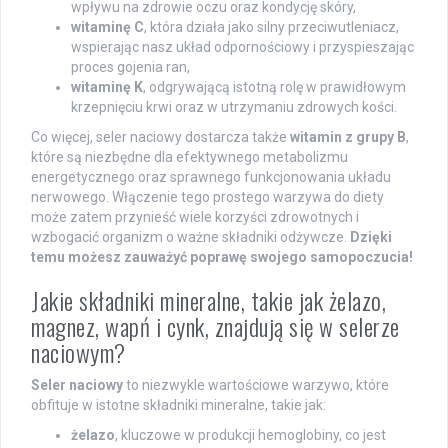
wpływu na zdrowie oczu oraz kondycję skóry,
witaminę C
, która działa jako silny przeciwutleniacz,
wspierając nasz układ odpornościowy i przyspieszając
proces gojenia ran,
witaminę K
, odgrywającą istotną rolę w prawidłowym
krzepnięciu krwi oraz w utrzymaniu zdrowych kości.
Co więcej, seler naciowy dostarcza także
witamin z grupy B
,
które są niezbędne dla efektywnego metabolizmu
energetycznego oraz sprawnego funkcjonowania układu
nerwowego. Włączenie tego prostego warzywa do diety
może zatem przynieść wiele korzyści zdrowotnych i
wzbogacić organizm o ważne składniki odżywcze.
Dzięki
temu możesz zauważyć poprawę swojego samopoczucia!
Jakie składniki mineralne, takie jak żelazo,
magnez, wapń i cynk, znajdują się w selerze
naciowym?
Seler naciowy
to niezwykle wartościowe warzywo, które
obfituje w istotne składniki mineralne, takie jak:
żelazo
, kluczowe w produkcji hemoglobiny, co jest