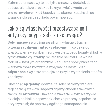
Zatem seler naciowy to nie tylko smaczny dodatek do
potraw, ale także produkt o licznych
właściwościach
prozdrowotnych
– od łagodzenia stanów zapalnych po
wsparcie dla serca i układu pokarmowego.
Jakie są właściwości przeciwzapalne i
antyoksydacyjne selera naciowego?
Seler naciowy
wyróżnia się silnymi właściwościami
przeciwzapalnymi
i
antyoksydacyjnymi
, co czyni go
wyjątkowym składnikiem zdrowej diety. Jego bogaty skład, w
tym
flawonoidy
i
ftalidy
, skutecznie neutralizuje wolne
rodniki w naszym organizmie. Regularne spożywanie tego
warzywa może korzystnie wpływać na nasz
układ
odpornościowy
oraz zmniejszać ryzyko wystąpienia stanów
zapalnych.
Obecność
apigeniny
sprawia, że seler naciowy wspiera
regenerację stawów i łagodzi objawy chorób stawowych,
takich jak
artretyzm
. Flawanole zawarte w tym warzywie
działają na białka odpowiedzialne za procesy zapalne, co
przyczynia się do poprawy ogólnego samopoczucia.