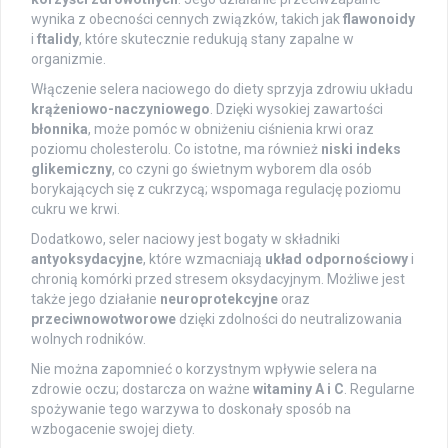
wynika z obecności cennych związków, takich jak
flawonoidy
i
ftalidy
, które skutecznie redukują stany zapalne w
organizmie.
Włączenie selera naciowego do diety sprzyja zdrowiu układu
krążeniowo-naczyniowego
. Dzięki wysokiej zawartości
błonnika
, może pomóc w obniżeniu ciśnienia krwi oraz
poziomu cholesterolu. Co istotne, ma również
niski indeks
glikemiczny
, co czyni go świetnym wyborem dla osób
borykających się z cukrzycą; wspomaga regulację poziomu
cukru we krwi.
Dodatkowo, seler naciowy jest bogaty w składniki
antyoksydacyjne
, które wzmacniają
układ odpornościowy
i
chronią komórki przed stresem oksydacyjnym. Możliwe jest
także jego działanie
neuroprotekcyjne
oraz
przeciwnowotworowe
dzięki zdolności do neutralizowania
wolnych rodników.
Nie można zapomnieć o korzystnym wpływie selera na
zdrowie oczu; dostarcza on ważne
witaminy A i C
. Regularne
spożywanie tego warzywa to doskonały sposób na
wzbogacenie swojej diety.