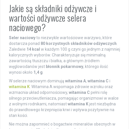
Jakie są składniki odżywcze i
wartości odżywcze selera
naciowego?
Seler naciowy
to niezwykle wartościowe warzywo, które
dostarcza ponad
80 korzystnych składników odżywczych
.
Zaledwie
14 kcal
w każdym 100 g czyni go jednym z najmniej
kalorycznych wyborów. Charakteryzuje się minimalną
zawartością tłuszczu i białka, a głównym źródłem
węglowodanów jest
błonnik pokarmowy
, którego ilość
wynosi około
1,4 g
.
W selerze naciowym dominują
witamina A
,
witamina C
i
witamina K
. Witamina A wspomaga zdrowie wzroku oraz
wzmacnia układ odpornościowy,
witamina C
pełni rolę
silnego przeciwutleniacza, pomagając organizmowi w walce
z wolnymi rodnikami, natomiast
witamina K
jest niezbędna
do prawidłowego krzepnięcia krwi i wpływa pozytywnie na
stan kości.
Nie można zapomnieć o bogactwie minerałów obecnych w