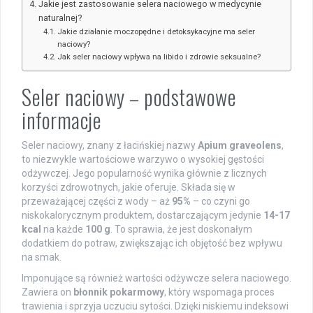
Jakie jest zastosowanie selera naciowego w medycynie
naturalnej?
Jakie działanie moczopędne i detoksykacyjne ma seler
naciowy?
Jak seler naciowy wpływa na libido i zdrowie seksualne?
Seler naciowy – podstawowe
informacje
Seler naciowy, znany z łacińskiej nazwy
Apium graveolens
,
to niezwykle wartościowe warzywo o wysokiej gęstości
odżywczej. Jego popularność wynika głównie z licznych
korzyści zdrowotnych, jakie oferuje. Składa się w
przeważającej części z wody – aż
95%
– co czyni go
niskokalorycznym produktem, dostarczającym jedynie
14-17
kcal
na każde
100 g
. To sprawia, że jest doskonałym
dodatkiem do potraw, zwiększając ich objętość bez wpływu
na smak.
Imponujące są również wartości odżywcze selera naciowego.
Zawiera on
błonnik pokarmowy
, który wspomaga proces
trawienia i sprzyja uczuciu sytości. Dzięki niskiemu indeksowi