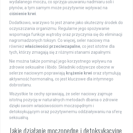
wydalanego moczu, co sprzyja usuwaniu nadmiaru soli i
płynów, a tym samym może pozytywnie wpływać na
ciśnienie krwi
.
Dodatkowo, warzywo to jest znane jako skuteczny środek do
oczyszczania organizmu. Regularne jego spożywanie
wspomaga funkcje wątroby oraz przyczynia się do eliminacji
nagromadzonych toksyn. Co więcej, seler naciowy ma
również
właściwości przeciwzapalne
, co jest istotne dla
tych, którzy zmagają się z różnymi stanami zapalnymi.
Nie można także pominąć jego korzystnego wpływu na
zdrowie seksualne i libido. Składniki odżywcze obecne w
selerze naciowym poprawiają
krążenie krwi
oraz stymulują
aktywność hormonalną, co jest kluczowe dla intymnego
dobrostanu.
Wszystkie te cechy sprawiają, że seler naciowy zajmuje
istotną pozycję w naturalnych metodach dbania o zdrowie
dzięki swoim właściwościom moczopędnym i
detoksykującym oraz pozytywnemu oddziaływaniu na sferę
seksualną.
Jakie działanie moczopędne i detoksykacyjne