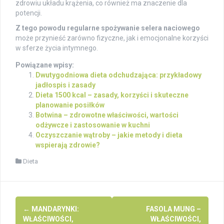
zdrowiu układu krążenia, co również ma znaczenie dla
potencji.
Z tego powodu regularne spożywanie selera naciowego
może przynieść zarówno fizyczne, jak i emocjonalne korzyści
w sferze życia intymnego.
Powiązane wpisy:
Dwutygodniowa dieta odchudzająca: przykładowy
jadłospis i zasady
Dieta 1500 kcal – zasady, korzyści i skuteczne
planowanie posiłków
Botwina – zdrowotne właściwości, wartości
odżywcze i zastosowanie w kuchni
Oczyszczanie wątroby – jakie metody i dieta
wspierają zdrowie?
Dieta
Post
←
MANDARYNKI:
FASOLA MUNG –
navigation
WŁAŚCIWOŚCI,
WŁAŚCIWOŚCI,