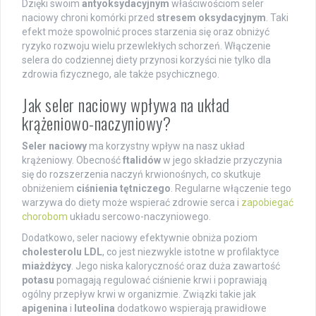
Dzięki swoim
antyoksydacyjnym
właściwościom seler
naciowy chroni komórki przed
stresem oksydacyjnym
. Taki
efekt może spowolnić proces starzenia się oraz obniżyć
ryzyko rozwoju wielu przewlekłych schorzeń. Włączenie
selera do codziennej diety przynosi korzyści nie tylko dla
zdrowia fizycznego, ale także psychicznego.
Jak seler naciowy wpływa na układ
krążeniowo-naczyniowy?
Seler naciowy
ma korzystny wpływ na nasz układ
krążeniowy. Obecność
ftalidów
w jego składzie przyczynia
się do rozszerzenia naczyń krwionośnych, co skutkuje
obniżeniem
ciśnienia tętniczego
. Regularne włączenie tego
warzywa do diety może wspierać zdrowie serca i
zapobiegać
chorobom
układu sercowo-naczyniowego.
Dodatkowo, seler naciowy efektywnie obniża poziom
cholesterolu LDL
, co jest niezwykle istotne w profilaktyce
miażdżycy
. Jego niska kaloryczność oraz duża zawartość
potasu
pomagają regulować ciśnienie krwi i poprawiają
ogólny przepływ krwi w organizmie. Związki takie jak
apigenina
i
luteolina
dodatkowo wspierają prawidłowe