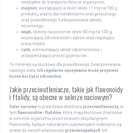
niezbędne do transportu tlenu w organizmie,
magnez
, występujący w ilości około 11 mg na 100 g
produktu, ważny dla metabolizmu energetycznego
oraz prawidłowego funkcjonowania układu
nerwowego,
wapń
, obecny na poziomie około 40 mg na 100 g,
wspierający zdrowie kości i zębów oraz regulujący
pracę mięśni,
cynk
, wzmacniający układ odpornościowy i
przyspieszający proces gojenia ran.
Te minerały są kluczowe dla prawidłowego funkcjonowania
naszego ciała.
Ich regularne spożywanie może przynieść
liczne korzyści zdrowotne.
Jakie przeciwutleniacze, takie jak flawonoidy
i ftalidy, są obecne w selerze naciowym?
Seler naciowy
to prawdziwa skarbnica
przeciwutleniaczy
, w
tym
flawonoidów
i
ftalidów
, które mają kluczowe znaczenie
w ochronie organizmu przed stresem oksydacyjnym.
Flawonoidy, będące naturalnymi substancjami roślinnymi, są
znane ze swoich właściwości
przeciwzapalnych
. Ich