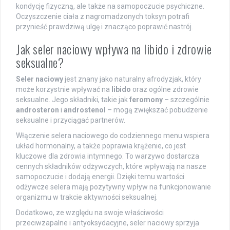
kondycję fizyczną, ale także na samopoczucie psychiczne.
Oczyszczenie ciała z nagromadzonych toksyn potrafi
przynieść prawdziwą ulgę i znacząco poprawić nastrój.
Jak seler naciowy wpływa na libido i zdrowie
seksualne?
Seler naciowy
jest znany jako naturalny afrodyzjak, który
może korzystnie wpływać na
libido
oraz ogólne zdrowie
seksualne. Jego składniki, takie jak
feromony
– szczególnie
androsteron
i
androstenol
– mogą zwiększać pobudzenie
seksualne i przyciągać partnerów.
Włączenie selera naciowego do codziennego menu wspiera
układ hormonalny, a także poprawia krążenie, co jest
kluczowe dla zdrowia intymnego. To warzywo dostarcza
cennych składników odżywczych, które wpływają na nasze
samopoczucie i dodają energii. Dzięki temu wartości
odżywcze selera mają pozytywny wpływ na funkcjonowanie
organizmu w trakcie aktywności seksualnej.
Dodatkowo, ze względu na swoje właściwości
przeciwzapalne i antyoksydacyjne, seler naciowy sprzyja