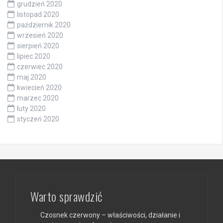
grudzień 2020
listopad 2020
październik 2020
wrzesień 2020
sierpień 2020
lipiec 2020
czerwiec 2020
maj 2020
kwiecień 2020
marzec 2020
luty 2020
styczeń 2020
Warto sprawdzić
Czosnek czerwony – właściwości, działanie i