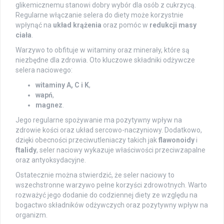
glikemicznemu stanowi dobry wybór dla osób z cukrzycą.
Regularne włączanie selera do diety może korzystnie
wpłynąć na
układ krążenia
oraz pomóc w
redukcji masy
ciała
.
Warzywo to obfituje w witaminy oraz minerały, które są
niezbędne dla zdrowia. Oto kluczowe składniki odżywcze
selera naciowego:
witaminy A, C i K
,
wapń
,
magnez
.
Jego regularne spożywanie ma pozytywny wpływ na
zdrowie kości oraz układ sercowo-naczyniowy. Dodatkowo,
dzięki obecności przeciwutleniaczy takich jak
flawonoidy
i
ftalidy
, seler naciowy wykazuje właściwości przeciwzapalne
oraz antyoksydacyjne.
Ostatecznie można stwierdzić, że seler naciowy to
wszechstronne warzywo pełne korzyści zdrowotnych. Warto
rozważyć jego dodanie do codziennej diety ze względu na
bogactwo składników odżywczych oraz pozytywny wpływ na
organizm.