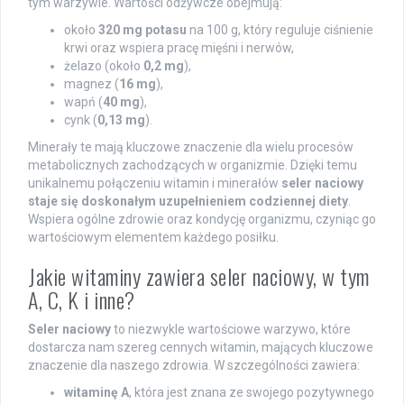
tym warzywie. Wartości odżywcze obejmują:
około
320 mg potasu
na 100 g, który reguluje ciśnienie
krwi oraz wspiera pracę mięśni i nerwów,
żelazo (około
0,2 mg
),
magnez (
16 mg
),
wapń (
40 mg
),
cynk (
0,13 mg
).
Minerały te mają kluczowe znaczenie dla wielu procesów
metabolicznych zachodzących w organizmie. Dzięki temu
unikalnemu połączeniu witamin i minerałów
seler naciowy
staje się doskonałym uzupełnieniem codziennej diety
.
Wspiera ogólne zdrowie oraz kondycję organizmu, czyniąc go
wartościowym elementem każdego posiłku.
Jakie witaminy zawiera seler naciowy, w tym
A, C, K i inne?
Seler naciowy
to niezwykle wartościowe warzywo, które
dostarcza nam szereg cennych witamin, mających kluczowe
znaczenie dla naszego zdrowia. W szczególności zawiera:
witaminę A
, która jest znana ze swojego pozytywnego