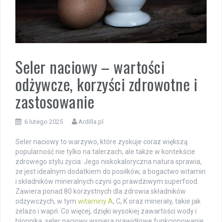
Seler naciowy – wartości
odżywcze, korzyści zdrowotne i
zastosowanie
6 lutego 2025
Ardilla.pl
Seler naciowy to warzywo, które zyskuje coraz większą
popularność nie tylko na talerzach, ale także w kontekście
zdrowego stylu życia. Jego niskokaloryczna natura sprawia,
że jest idealnym dodatkiem do posiłków, a bogactwo witamin
i składników mineralnych czyni go prawdziwym superfood.
Zawiera ponad 80 korzystnych dla zdrowia składników
odżywczych, w tym
witaminy A
, C, K oraz minerały, takie jak
żelazo i wapń. Co więcej, dzięki wysokiej zawartości wody i
błonnika, seler naciowy wspiera prawidłowe funkcjonowanie