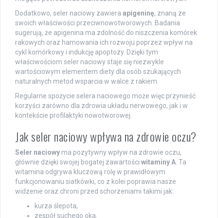
Dodatkowo, seler naciowy zawiera
apigeninę
, znaną ze
swoich właściwości przeciwnowotworowych. Badania
sugerują, że apigenina ma zdolność do niszczenia komórek
rakowych oraz hamowania ich rozwoju poprzez wpływ na
cykl komórkowy i indukcję apoptozy. Dzięki tym
właściwościom seler naciowy staje się niezwykle
wartościowym elementem diety dla osób szukających
naturalnych metod wsparcia w walce z rakiem.
Regularne spożycie selera naciowego może więc przynieść
korzyści zarówno dla zdrowia układu nerwowego, jak i w
kontekście profilaktyki nowotworowej.
Jak seler naciowy wpływa na zdrowie oczu?
Seler naciowy
ma pozytywny wpływ na zdrowie oczu,
głównie dzięki swojej bogatej zawartości
witaminy A
. Ta
witamina odgrywa kluczową rolę w prawidłowym
funkcjonowaniu siatkówki, co z kolei poprawia nasze
widzenie oraz chroni przed schorzeniami takimi jak:
kurza ślepota,
zespół suchego oka.