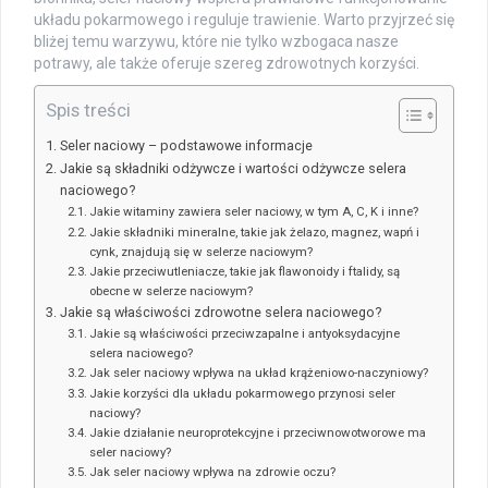
układu pokarmowego i reguluje trawienie. Warto przyjrzeć się
bliżej temu warzywu, które nie tylko wzbogaca nasze
potrawy, ale także oferuje szereg zdrowotnych korzyści.
Spis treści
Seler naciowy – podstawowe informacje
Jakie są składniki odżywcze i wartości odżywcze selera
naciowego?
Jakie witaminy zawiera seler naciowy, w tym A, C, K i inne?
Jakie składniki mineralne, takie jak żelazo, magnez, wapń i
cynk, znajdują się w selerze naciowym?
Jakie przeciwutleniacze, takie jak flawonoidy i ftalidy, są
obecne w selerze naciowym?
Jakie są właściwości zdrowotne selera naciowego?
Jakie są właściwości przeciwzapalne i antyoksydacyjne
selera naciowego?
Jak seler naciowy wpływa na układ krążeniowo-naczyniowy?
Jakie korzyści dla układu pokarmowego przynosi seler
naciowy?
Jakie działanie neuroprotekcyjne i przeciwnowotworowe ma
seler naciowy?
Jak seler naciowy wpływa na zdrowie oczu?