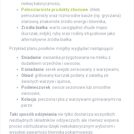
niskiej kaloryczności,
Pełnoziarniste produkty zbożowe
: chleb
pełnoziarnisty oraz różnorodne kasze (np. gryczana)
stanowią znakomite źródło energii i błonnika,
Źródła białka
: warto uwzględnić chude mięso
(kurczak, indyk), ryby oraz rośliny strączkowe jako
alternatywne źródła białka.
Przykład planu posiłków mógłby wyglądać następująco:
Śniadanie
: owsianka przygotowana na mleku z
dodatkiem orzechów i owoców,
II śniadanie
: serek wiejski serwowany z warzywami,
Obiad
: grillowany kurczak podany z sałatką ze
świeżych warzyw i quinoa,
Podwieczorek
: owoce sezonowe lub smoothie
owocowe,
Kolacja
: pieczona ryba z warzywami gotowanymi na
parze.
Taki sposób odżywiania
nie tylko dostarcza wszystkich
niezbędnych składników odżywczych, ale również wspiera
proces odchudzania dzięki niskokalorycznym wyborom i
wysokiej zawartości błonnika pokarmowego.