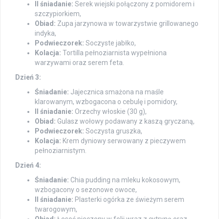
II śniadanie:
Serek wiejski połączony z pomidorem i
szczypiorkiem,
Obiad:
Zupa jarzynowa w towarzystwie grillowanego
indyka,
Podwieczorek:
Soczyste jabłko,
Kolacja:
Tortilla pełnoziarnista wypełniona
warzywami oraz serem feta.
Dzień 3:
Śniadanie:
Jajecznica smażona na maśle
klarowanym, wzbogacona o cebulę i pomidory,
II śniadanie:
Orzechy włoskie (30 g),
Obiad:
Gulasz wołowy podawany z kaszą gryczaną,
Podwieczorek:
Soczysta gruszka,
Kolacja:
Krem dyniowy serwowany z pieczywem
pełnoziarnistym.
Dzień 4:
Śniadanie:
Chia pudding na mleku kokosowym,
wzbogacony o sezonowe owoce,
II śniadanie:
Plasterki ogórka ze świeżym serem
twarogowym,