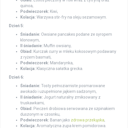
Obiad:
Łosoś pieczony w folii wraz z cytryną oraz
quinoa,
Podwieczorek:
Kiwi,
Kolacja:
Warzywa stir-fry na oleju sezamowym.
Dzień 5:
Śniadanie:
Owsiane pancakes podane ze syropem
klonowym,
II śniadanie:
Muffin owsiany,
Obiad:
Kurczak curry w mleku kokosowym podawany
z ryżem basmati,
Podwieczorek:
Mandarynka,
Kolacja:
Klasyczna sałatka grecka.
Dzień 6:
Śniadanie:
Tosty pełnoziarniste posmarowane
awokado i uzupełnione jajkiem sadzonym,
II śniadanie:
Jogurt naturalny zmiksowany z
truskawkami,
Obiad:
Pieczeń drobiowa serwowana ze szpinakiem
duszonym w czosnku,
Podwieczorek:
Banan jako
zdrowa przekąska
,
Kolacja:
Aromatyczna zupa krem pomidorowa.