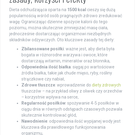
Dieta odchudzająca oparta na
1500 kcal
cieszy się dużą
popularnością wśród osób pragnących zdrowo zredukować
wagę. Ograniczając dzienne spożycie kalorii do tego
poziomu, można skutecznie zmniejszać masę ciała,
jednocześnie dostarczając organizmowi niezbędnych
składników odżywczych. Oto kluczowe zasady tej diety:
Zbilansowane posiłki
: ważne jest, aby dieta była
bogata w różnorodne warzywa i owoce, które
dostarczają witamin, minerałów oraz błonnika,
Odpowiednia ilość białka
: sięgaj po wartościowe
źródła białka, takie jak chude mięso, ryby, rośliny
strączkowe czy nabiał,
Zdrowe tłuszcze
: wprowadzenie do
diety zdrowych
tłuszczów – na przykład oliwy z oliwek czy orzechów
– korzystnie wpływa na serce,
Regularność posiłków
: spożywanie 4-5 posiłków w
ciągu dnia w równych odstępach czasowych pozwala
skutecznie kontrolować głód,
Nawodnienie
: odpowiednia ilość wypijanej wody jest
kluczowa dla prawidłowego funkcjonowania
organizmu,