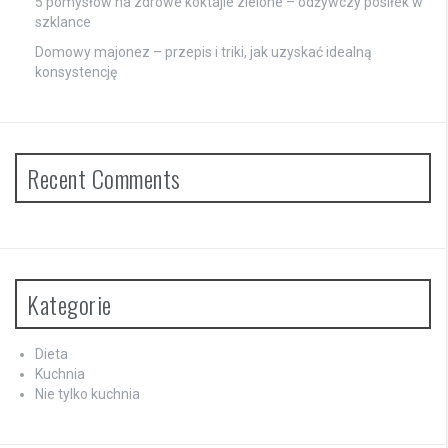
5 pomysłów na zdrowe koktajle zielone – odżywczy posiłek w
szklance
Domowy majonez – przepis i triki, jak uzyskać idealną
konsystencję
Recent Comments
Kategorie
Dieta
Kuchnia
Nie tylko kuchnia