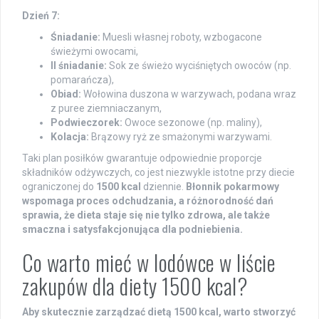
Dzień 7:
Śniadanie:
Muesli własnej roboty, wzbogacone
świeżymi owocami,
II śniadanie:
Sok ze świeżo wyciśniętych owoców (np.
pomarańcza),
Obiad:
Wołowina duszona w warzywach, podana wraz
z puree ziemniaczanym,
Podwieczorek:
Owoce sezonowe (np. maliny),
Kolacja:
Brązowy ryż ze smażonymi warzywami.
Taki plan posiłków gwarantuje odpowiednie proporcje
składników odżywczych, co jest niezwykle istotne przy diecie
ograniczonej do
1500 kcal
dziennie.
Błonnik pokarmowy
wspomaga proces odchudzania, a różnorodność dań
sprawia, że dieta staje się nie tylko zdrowa, ale także
smaczna i satysfakcjonująca dla podniebienia.
Co warto mieć w lodówce w liście
zakupów dla diety 1500 kcal?
Aby skutecznie zarządzać dietą 1500 kcal, warto stworzyć