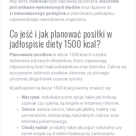
Aby dieta
1500 kcal
była naprawdę skuteczna,
kluczowe
jest unikanie wymienionych błędów
oraz dążenie do
zrównoważonego podejścia
w planowaniu jadłospisu i
odpowiedniego nawodnienia organizmu.
Co jeść i jak planować posiłki w
jadłospisie diety 1500 kcal?
Planowanie posiłków
w diecie 1500 kcal to sztuka
dobierania zdrowych składników, które zapewniają
odpowiednią ilość makroskładników oraz błonnika. Zaleca się
spożywanie czterech posiłków dziennie, co pomaga
utrzymać długotrwałe uczucie sytości.
W jadłospisie na diecie 1500 kcal powinny znaleźć się:
Warzywa
: niskokaloryczne opcje, takie jak brokuły,
szpinak czy cukinia, są bogate w witaminy i błonnik,
Owoce
: świeże owoce, takie jak jabłka, maliny czy
pomarańcze, dostarczają naturalnych cukrów oraz
błonnika pokarmowego,
Chudy nabiał
: produkty takie jak jogurt naturalny czy
serek wiejski są źródłem białka przy zachowaniu