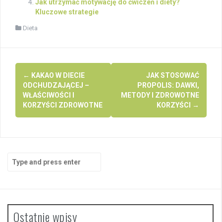
Jak utrzymać motywację do ćwiczeń i diety?
Kluczowe strategie
Dieta
Post
←
KAKAO W DIECIE
JAK STOSOWAĆ
navigation
ODCHUDZAJĄCEJ –
PROPOLIS: DAWKI,
WŁAŚCIWOŚCI I
METODY I ZDROWOTNE
KORZYŚCI ZDROWOTNE
KORZYŚCI
→
Search
for:
Ostatnie wpisy