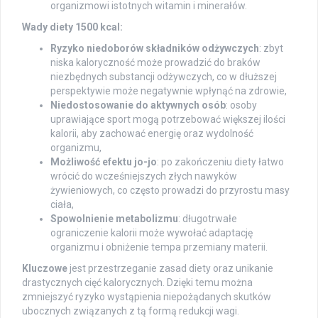
organizmowi istotnych witamin i minerałów.
Wady diety 1500 kcal:
Ryzyko niedoborów składników odżywczych
: zbyt
niska kaloryczność może prowadzić do braków
niezbędnych substancji odżywczych, co w dłuższej
perspektywie może negatywnie wpłynąć na zdrowie,
Niedostosowanie do aktywnych osób
: osoby
uprawiające sport mogą potrzebować większej ilości
kalorii, aby zachować energię oraz wydolność
organizmu,
Możliwość efektu jo-jo
: po zakończeniu diety łatwo
wrócić do wcześniejszych złych nawyków
żywieniowych, co często prowadzi do przyrostu masy
ciała,
Spowolnienie metabolizmu
: długotrwałe
ograniczenie kalorii może wywołać adaptację
organizmu i obniżenie tempa przemiany materii.
Kluczowe
jest przestrzeganie zasad diety oraz unikanie
drastycznych cięć kalorycznych. Dzięki temu można
zmniejszyć ryzyko wystąpienia niepożądanych skutków
ubocznych związanych z tą formą redukcji wagi.