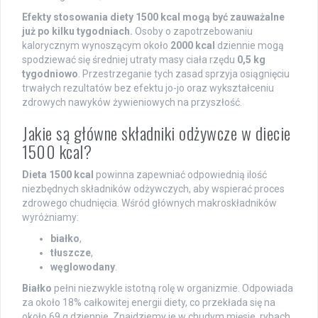
Efekty stosowania diety 1500 kcal mogą być zauważalne
już po kilku tygodniach.
Osoby o zapotrzebowaniu
kalorycznym wynoszącym około
2000 kcal
dziennie mogą
spodziewać się średniej utraty masy ciała rzędu
0,5 kg
tygodniowo
. Przestrzeganie tych zasad sprzyja osiągnięciu
trwałych rezultatów bez efektu jo-jo oraz wykształceniu
zdrowych nawyków żywieniowych na przyszłość.
Jakie są główne składniki odżywcze w diecie
1500 kcal?
Dieta 1500 kcal
powinna zapewniać odpowiednią ilość
niezbędnych składników odżywczych, aby wspierać proces
zdrowego chudnięcia. Wśród głównych makroskładników
wyróżniamy:
białko
,
tłuszcze
,
węglowodany
.
Białko
pełni niezwykle istotną rolę w organizmie. Odpowiada
za około 18% całkowitej energii diety, co przekłada się na
około 69 g dziennie. Znajdziemy je w chudym mięsie, rybach,