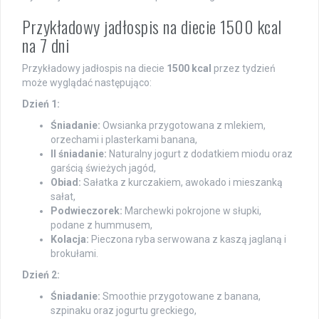
Przykładowy jadłospis na diecie 1500 kcal
na 7 dni
Przykładowy jadłospis na diecie
1500 kcal
przez tydzień
może wyglądać następująco:
Dzień 1:
Śniadanie:
Owsianka przygotowana z mlekiem,
orzechami i plasterkami banana,
II śniadanie:
Naturalny jogurt z dodatkiem miodu oraz
garścią świeżych jagód,
Obiad:
Sałatka z kurczakiem, awokado i mieszanką
sałat,
Podwieczorek:
Marchewki pokrojone w słupki,
podane z hummusem,
Kolacja:
Pieczona ryba serwowana z kaszą jaglaną i
brokułami.
Dzień 2:
Śniadanie:
Smoothie przygotowane z banana,
szpinaku oraz jogurtu greckiego,