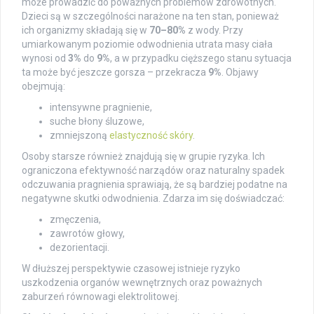
może prowadzić do poważnych problemów zdrowotnych.
Dzieci są w szczególności narażone na ten stan, ponieważ
ich organizmy składają się w
70–80%
z wody. Przy
umiarkowanym poziomie odwodnienia utrata masy ciała
wynosi od
3%
do
9%
, a w przypadku cięższego stanu sytuacja
ta może być jeszcze gorsza – przekracza
9%
. Objawy
obejmują:
intensywne pragnienie,
suche błony śluzowe,
zmniejszoną
elastyczność skóry
.
Osoby starsze również znajdują się w grupie ryzyka. Ich
ograniczona efektywność narządów oraz naturalny spadek
odczuwania pragnienia sprawiają, że są bardziej podatne na
negatywne skutki odwodnienia. Zdarza im się doświadczać:
zmęczenia,
zawrotów głowy,
dezorientacji.
W dłuższej perspektywie czasowej istnieje ryzyko
uszkodzenia organów wewnętrznych oraz poważnych
zaburzeń równowagi elektrolitowej.