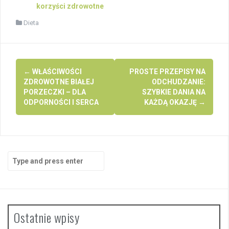
korzyści zdrowotne
Dieta
Post
←
WŁAŚCIWOŚCI
PROSTE PRZEPISY NA
navigation
ZDROWOTNE BIAŁEJ
ODCHUDZANIE:
PORZECZKI – DLA
SZYBKIE DANIA NA
ODPORNOŚCI I SERCA
KAŻDĄ OKAZJĘ
→
Search
for:
Ostatnie wpisy