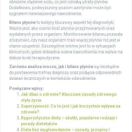
obniżone stężenie sodu, co jest oznaką utraty płynów.
Dodatkowo, podwyższony poziom azotynów może być
sygnałem niewłaściwego nawodnienia.
Bilans płynów
to kolejny kluczowy aspekt tej diagnostyki.
Ważne jest, aby ocenić ilość płynów przyjmowanych oraz
wydalanych przez organizm. Monitorowanie bilansu pozwala
zrozumieć, czy nasz organizm traci więcej płynów niż jest w
stanie uzupełnić. Szczególnie istotne jest to w sytuacjach
klinicznych, gdzie dokładna ocena nawodnienia ma wpływ na
dalsze kroki terapeutyczne.
Zarówno analiza moczu, jak i bilans płynów
są niezbędne
do postawienia trafnej diagnozy oraz podjęcia odpowiednich
działań leczniczych w kontekście odwodnienia.
Powiązane wpisy:
Jak dbać o zdrowie? Kluczowe zasady zdrowego
stylu życia
Superżywność: Co to jest i jak korzystnie wpływa na
zdrowie?
Rygorystyczne diety – skutki, popularne rodzaje i
porady dietetyków
Dieta bez węglowodanów – zasady, przepisy i