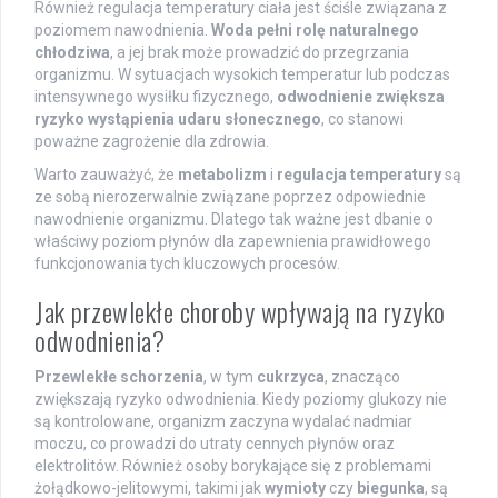
Również regulacja temperatury ciała jest ściśle związana z
poziomem nawodnienia.
Woda pełni rolę naturalnego
chłodziwa
, a jej brak może prowadzić do przegrzania
organizmu. W sytuacjach wysokich temperatur lub podczas
intensywnego wysiłku fizycznego,
odwodnienie zwiększa
ryzyko wystąpienia udaru słonecznego
, co stanowi
poważne zagrożenie dla zdrowia.
Warto zauważyć, że
metabolizm
i
regulacja temperatury
są
ze sobą nierozerwalnie związane poprzez odpowiednie
nawodnienie organizmu. Dlatego tak ważne jest dbanie o
właściwy poziom płynów dla zapewnienia prawidłowego
funkcjonowania tych kluczowych procesów.
Jak przewlekłe choroby wpływają na ryzyko
odwodnienia?
Przewlekłe schorzenia
, w tym
cukrzyca
, znacząco
zwiększają ryzyko odwodnienia. Kiedy poziomy glukozy nie
są kontrolowane, organizm zaczyna wydalać nadmiar
moczu, co prowadzi do utraty cennych płynów oraz
elektrolitów. Również osoby borykające się z problemami
żołądkowo-jelitowymi, takimi jak
wymioty
czy
biegunka
, są