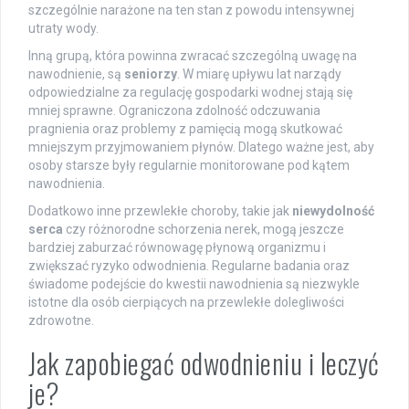
szczególnie narażone na ten stan z powodu intensywnej
utraty wody.
Inną grupą, która powinna zwracać szczególną uwagę na
nawodnienie, są
seniorzy
. W miarę upływu lat narządy
odpowiedzialne za regulację gospodarki wodnej stają się
mniej sprawne. Ograniczona zdolność odczuwania
pragnienia oraz problemy z pamięcią mogą skutkować
mniejszym przyjmowaniem płynów. Dlatego ważne jest, aby
osoby starsze były regularnie monitorowane pod kątem
nawodnienia.
Dodatkowo inne przewlekłe choroby, takie jak
niewydolność
serca
czy różnorodne schorzenia nerek, mogą jeszcze
bardziej zaburzać równowagę płynową organizmu i
zwiększać ryzyko odwodnienia. Regularne badania oraz
świadome podejście do kwestii nawodnienia są niezwykle
istotne dla osób cierpiących na przewlekłe dolegliwości
zdrowotne.
Jak zapobiegać odwodnieniu i leczyć
je?