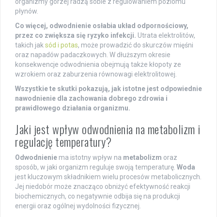
organizmy gorzej radzą sobie z regulowaniem poziomu
płynów.
Co więcej, odwodnienie osłabia układ odpornościowy,
przez co zwiększa się ryzyko infekcji.
Utrata elektrolitów,
takich jak
sód i potas
, może prowadzić do skurczów mięśni
oraz napadów padaczkowych. W dłuższym okresie
konsekwencje odwodnienia obejmują także kłopoty ze
wzrokiem oraz zaburzenia równowagi elektrolitowej.
Wszystkie te skutki pokazują, jak istotne jest odpowiednie
nawodnienie dla zachowania dobrego zdrowia i
prawidłowego działania organizmu.
Jaki jest wpływ odwodnienia na metabolizm i
regulację temperatury?
Odwodnienie
ma istotny wpływ na
metabolizm
oraz
sposób, w jaki organizm reguluje swoją temperaturę.
Woda
jest kluczowym składnikiem wielu procesów metabolicznych.
Jej niedobór może znacząco obniżyć efektywność reakcji
biochemicznych, co negatywnie odbija się na produkcji
energii oraz ogólnej wydolności fizycznej.