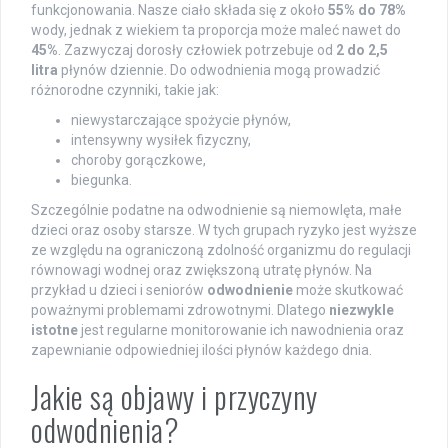
funkcjonowania. Nasze ciało składa się z około
55% do 78%
wody, jednak z wiekiem ta proporcja może maleć nawet do
45%
. Zazwyczaj dorosły człowiek potrzebuje od
2 do 2,5
litra
płynów dziennie. Do odwodnienia mogą prowadzić
różnorodne czynniki, takie jak:
niewystarczające spożycie płynów,
intensywny wysiłek fizyczny,
choroby gorączkowe,
biegunka.
Szczególnie podatne na odwodnienie są niemowlęta, małe
dzieci oraz osoby starsze. W tych grupach ryzyko jest wyższe
ze względu na ograniczoną zdolność organizmu do regulacji
równowagi wodnej oraz zwiększoną utratę płynów. Na
przykład u dzieci i seniorów
odwodnienie
może skutkować
poważnymi problemami zdrowotnymi. Dlatego
niezwykle
istotne
jest regularne monitorowanie ich nawodnienia oraz
zapewnianie odpowiedniej ilości płynów każdego dnia.
Jakie są objawy i przyczyny
odwodnienia?