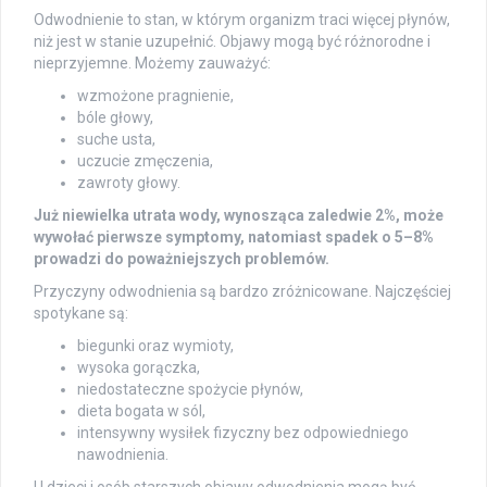
Odwodnienie to stan, w którym organizm traci więcej płynów,
niż jest w stanie uzupełnić. Objawy mogą być różnorodne i
nieprzyjemne. Możemy zauważyć:
wzmożone pragnienie,
bóle głowy,
suche usta,
uczucie zmęczenia,
zawroty głowy.
Już niewielka utrata wody, wynosząca zaledwie 2%, może
wywołać pierwsze symptomy, natomiast spadek o 5–8%
prowadzi do poważniejszych problemów.
Przyczyny odwodnienia są bardzo zróżnicowane. Najczęściej
spotykane są:
biegunki oraz wymioty,
wysoka gorączka,
niedostateczne spożycie płynów,
dieta bogata w sól,
intensywny wysiłek fizyczny bez odpowiedniego
nawodnienia.
U dzieci i osób starszych objawy odwodnienia mogą być