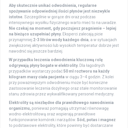
Aby skutecznie unikać odwodnienia, regularne
spożywanie odpowiedniej ilości płynów jest niezwykle
istotne.
Szczególnie w gorące dni oraz podczas
intensywnego wysiłku fizycznego warto mieć to na uwadze.
Nie czekaj na moment, gdy poczujesz pragnienie – lepiej
na bieżąco uzupełniać płyny.
Eksperci zalecają picie
przynajmniej
2-3 litrów wody każdego dnia
, a w sytuacjach
zwiększonej aktywności lub wysokich temperatur dobrze jest
nawodnić się jeszcze bardziej.
W przypadku leczenia odwodnienia kluczową rolę
odgrywają płyny bogate w elektrolity.
Dla łagodnych
przypadków wystarczy podać
50 ml roztworu na każdy
kilogram masy ciała pacjenta
w ciągu 3–4 godzin. Z kolei
przy poważniejszym odwodnieniu może być konieczne
zastosowanie leczenia dożylnego oraz stałe monitorowanie
stanu zdrowia przez wykwalifikowany personel medyczny.
Elektrolity są niezbędne dla prawidłowego nawodnienia
organizmu,
ponieważ pomagają utrzymać równowagę
wodno-elektrolitową oraz wspierają prawidłowe
funkcjonowanie komórek i narządów.
Sód, potas i magnez
to podstawowe elektrolity, które powinny być dostarczane