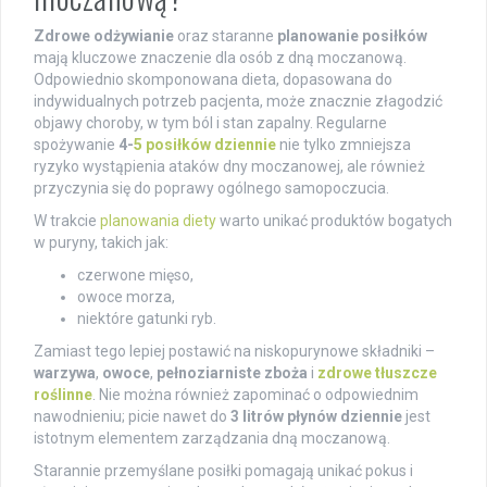
Zdrowe odżywianie
oraz staranne
planowanie posiłków
mają kluczowe znaczenie dla osób z dną moczanową.
Odpowiednio skomponowana dieta, dopasowana do
indywidualnych potrzeb pacjenta, może znacznie złagodzić
objawy choroby, w tym ból i stan zapalny. Regularne
spożywanie
4-
5 posiłków dziennie
nie tylko zmniejsza
ryzyko wystąpienia ataków dny moczanowej, ale również
przyczynia się do poprawy ogólnego samopoczucia.
W trakcie
planowania diety
warto unikać produktów bogatych
w puryny, takich jak:
czerwone mięso,
owoce morza,
niektóre gatunki ryb.
Zamiast tego lepiej postawić na niskopurynowe składniki –
warzywa
,
owoce
,
pełnoziarniste zboża
i
zdrowe tłuszcze
roślinne
. Nie można również zapominać o odpowiednim
nawodnieniu; picie nawet do
3 litrów płynów dziennie
jest
istotnym elementem zarządzania dną moczanową.
Starannie przemyślane posiłki pomagają unikać pokus i