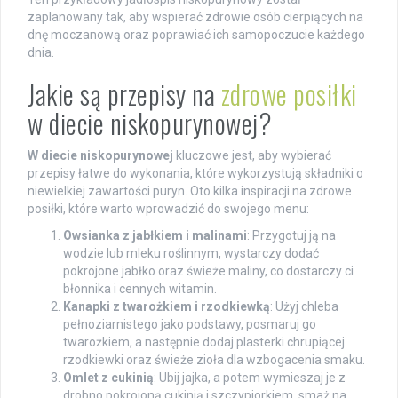
zaplanowany tak, aby wspierać zdrowie osób cierpiących na
dnę moczanową oraz poprawiać ich samopoczucie każdego
dnia.
Jakie są przepisy na
zdrowe posiłki
w diecie niskopurynowej?
W diecie niskopurynowej
kluczowe jest, aby wybierać
przepisy łatwe do wykonania, które wykorzystują składniki o
niewielkiej zawartości puryn. Oto kilka inspiracji na zdrowe
posiłki, które warto wprowadzić do swojego menu:
Owsianka z jabłkiem i malinami
: Przygotuj ją na
wodzie lub mleku roślinnym, wystarczy dodać
pokrojone jabłko oraz świeże maliny, co dostarczy ci
błonnika i cennych witamin.
Kanapki z twarożkiem i rzodkiewką
: Użyj chleba
pełnoziarnistego jako podstawy, posmaruj go
twarożkiem, a następnie dodaj plasterki chrupiącej
rzodkiewki oraz świeże zioła dla wzbogacenia smaku.
Omlet z cukinią
: Ubij jajka, a potem wymieszaj je z
drobno pokrojoną cukinią i szczypiorkiem, smaż na