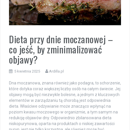
Dieta przy dnie moczanowej –
co jeść, by zminimalizować
objawy?
5 kwietnia 2025
Ardilla.pl
Dna moczanowa, znana również jako podagra, to schorzenie,
które dotyka coraz większej liczby osób na całym świecie. Jej
objawy mogą być niezwykle bolesne, a jednym z kluczowych
elementów w zarządzaniu tą chorobą jest odpowiednia
dieta. Właściwe odżywianie może znacząco wpłynąć na
poziom kwasu moczowego w organizmie, a tym samym na
redukcję objawów dny. Odpowiednio zbilansowana dieta
niskopurynowa, oparta na produktach o niskiej zawartości
puryn, jest nie tylko korzystna, ale również może być