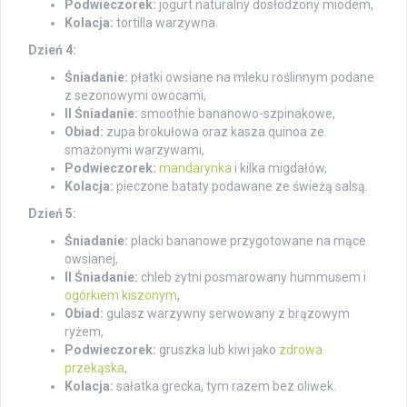
Podwieczorek:
jogurt naturalny dosłodzony miodem,
Kolacja:
tortilla warzywna.
Dzień 4:
Śniadanie:
płatki owsiane na mleku roślinnym podane
z sezonowymi owocami,
II Śniadanie:
smoothie bananowo-szpinakowe,
Obiad:
zupa brokułowa oraz kasza quinoa ze
smażonymi warzywami,
Podwieczorek:
mandarynka
i kilka migdałów,
Kolacja:
pieczone bataty podawane ze świeżą salsą.
Dzień 5:
Śniadanie:
placki bananowe przygotowane na mące
owsianej,
II Śniadanie:
chleb żytni posmarowany hummusem i
ogórkiem kiszonym
,
Obiad:
gulasz warzywny serwowany z brązowym
ryżem,
Podwieczorek:
gruszka lub kiwi jako
zdrowa
przekąska
,
Kolacja:
sałatka grecka, tym razem bez oliwek.