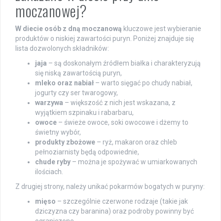
moczanowej?
W diecie osób z dną moczanową
kluczowe jest wybieranie
produktów o niskiej zawartości puryn. Poniżej znajduje się
lista dozwolonych składników:
jaja
– są doskonałym źródłem białka i charakteryzują
się niską zawartością puryn,
mleko oraz nabiał
– warto sięgać po chudy nabiał,
jogurty czy ser twarogowy,
warzywa
– większość z nich jest wskazana, z
wyjątkiem szpinaku i rabarbaru,
owoce
– świeże owoce, soki owocowe i dżemy to
świetny wybór,
produkty zbożowe
– ryż, makaron oraz chleb
pełnoziarnisty będą odpowiednie,
chude ryby
– można je spożywać w umiarkowanych
ilościach.
Z drugiej strony, należy unikać pokarmów bogatych w puryny:
mięso
– szczególnie czerwone rodzaje (takie jak
dziczyzna czy baranina) oraz podroby powinny być
ograniczone,