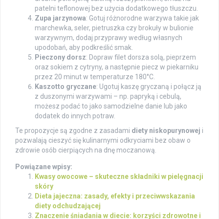
patelni teflonowej bez użycia dodatkowego tłuszczu.
Zupa jarzynowa
: Gotuj różnorodne warzywa takie jak
marchewka, seler, pietruszka czy brokuły w bulionie
warzywnym, dodaj przyprawy według własnych
upodobań, aby podkreślić smak.
Pieczony dorsz
: Dopraw filet dorsza solą, pieprzem
oraz sokiem z cytryny, a następnie piecz w piekarniku
przez 20 minut w temperaturze 180°C.
Kaszotto gryczane
: Ugotuj kaszę gryczaną i połącz ją
z duszonymi warzywami – np. papryką i cebulą,
możesz podać to jako samodzielne danie lub jako
dodatek do innych potraw.
Te propozycje są zgodne z zasadami
diety niskopurynowej
i
pozwalają cieszyć się kulinarnymi odkryciami bez obaw o
zdrowie osób cierpiących na dnę moczanową.
Powiązane wpisy:
Kwasy owocowe – skuteczne składniki w pielęgnacji
skóry
Dieta jajeczna: zasady, efekty i przeciwwskazania
diety odchudzającej
Znaczenie śniadania w diecie: korzyści zdrowotne i