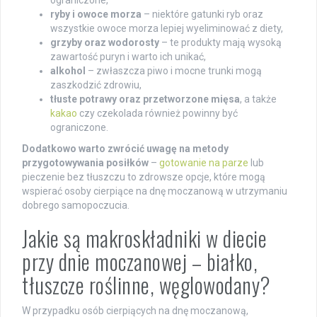
ryby i owoce morza
– niektóre gatunki ryb oraz
wszystkie owoce morza lepiej wyeliminować z diety,
grzyby oraz wodorosty
– te produkty mają wysoką
zawartość puryn i warto ich unikać,
alkohol
– zwłaszcza piwo i mocne trunki mogą
zaszkodzić zdrowiu,
tłuste potrawy oraz przetworzone mięsa
, a także
kakao
czy czekolada również powinny być
ograniczone.
Dodatkowo warto zwrócić uwagę na metody
przygotowywania posiłków
–
gotowanie na parze
lub
pieczenie bez tłuszczu to zdrowsze opcje, które mogą
wspierać osoby cierpiące na dnę moczanową w utrzymaniu
dobrego samopoczucia.
Jakie są makroskładniki w diecie
przy dnie moczanowej – białko,
tłuszcze roślinne, węglowodany?
W przypadku osób cierpiących na dnę moczanową,