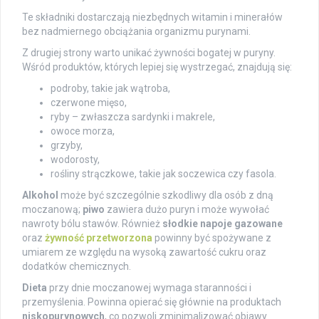
Te składniki dostarczają niezbędnych witamin i minerałów
bez nadmiernego obciążania organizmu purynami.
Z drugiej strony warto unikać żywności bogatej w puryny.
Wśród produktów, których lepiej się wystrzegać, znajdują się:
podroby, takie jak wątroba,
czerwone mięso,
ryby – zwłaszcza sardynki i makrele,
owoce morza,
grzyby,
wodorosty,
rośliny strączkowe, takie jak soczewica czy fasola.
Alkohol
może być szczególnie szkodliwy dla osób z dną
moczanową;
piwo
zawiera dużo puryn i może wywołać
nawroty bólu stawów. Również
słodkie napoje gazowane
oraz
żywność przetworzona
powinny być spożywane z
umiarem ze względu na wysoką zawartość cukru oraz
dodatków chemicznych.
Dieta
przy dnie moczanowej wymaga staranności i
przemyślenia. Powinna opierać się głównie na produktach
niskopurynowych
, co pozwoli zminimalizować objawy