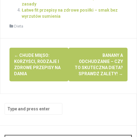
zasady
Łatwe fit przepisy na zdrowe posiłki – smak bez
wyrzutów sumienia
Dieta
Post
←
CHUDE MIĘSO:
BANANY A
navigation
KORZYŚCI, RODZAJE I
ODCHUDZANIE – CZY
ZDROWE PRZEPISY NA
TO SKUTECZNA DIETA?
DANIA
SPRAWDŹ ZALETY!
→
Search
for: