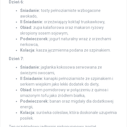
Dzień 6:
Śniadanie:
tosty pełnoziarniste wzbogacone
awokado,
II Śniadanie:
orzeźwiający koktajl truskawkowy,
Obiad:
zupa kalafiorowa oraz makaron ryżowy
skropiony sosem sojowym,
Podwieczorek:
jogurt naturalny wraz z orzechami
nerkowca,
Kolacja:
kasza jęczmienna podana ze szpinakiem.
Dzień 7:
Śniadanie:
jaglanka kokosowa serwowana ze
świeżymi owocami,
II Śniadanie:
kanapki pełnoziarniste ze szpinakiem i
serkiem wiejskim jako lekki dodatek do diety,
Obiad:
krem pomidorowy w połączeniu z quinoa i
smażonym tofu jako źródłem białka,
Podwieczorek:
banan oraz migdały dla dodatkowej
energii,
Kolacja:
surówka coleslaw, która doskonale uzupełnia
posiłek.
Ten przykładowy jadłospis niskopurynowy został