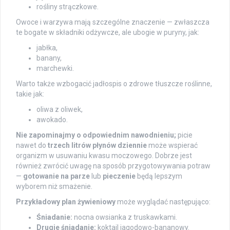
rośliny strączkowe.
Owoce i warzywa mają szczególne znaczenie — zwłaszcza
te bogate w składniki odżywcze, ale ubogie w puryny, jak:
jabłka,
banany,
marchewki.
Warto także wzbogacić jadłospis o zdrowe tłuszcze roślinne,
takie jak:
oliwa z oliwek,
awokado.
Nie zapominajmy o odpowiednim nawodnieniu;
picie
nawet do
trzech litrów płynów dziennie
może wspierać
organizm w usuwaniu kwasu moczowego. Dobrze jest
również zwrócić uwagę na sposób przygotowywania potraw
—
gotowanie na parze
lub
pieczenie
będą lepszym
wyborem niż smażenie.
Przykładowy plan żywieniowy
może wyglądać następująco:
Śniadanie:
nocna owsianka z truskawkami.
Drugie śniadanie:
koktajl jagodowo-bananowy.