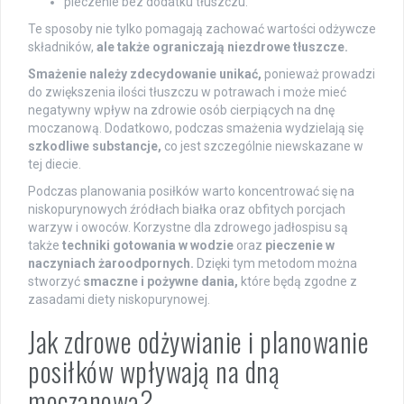
pieczenie bez dodatku tłuszczu.
Te sposoby nie tylko pomagają zachować wartości odżywcze
składników,
ale także ograniczają niezdrowe tłuszcze.
Smażenie należy zdecydowanie unikać,
ponieważ prowadzi
do zwiększenia ilości tłuszczu w potrawach i może mieć
negatywny wpływ na zdrowie osób cierpiących na dnę
moczanową. Dodatkowo, podczas smażenia wydzielają się
szkodliwe substancje,
co jest szczególnie niewskazane w
tej diecie.
Podczas planowania posiłków warto koncentrować się na
niskopurynowych źródłach białka oraz obfitych porcjach
warzyw i owoców. Korzystne dla zdrowego jadłospisu są
także
techniki gotowania w wodzie
oraz
pieczenie w
naczyniach żaroodpornych.
Dzięki tym metodom można
stworzyć
smaczne i pożywne dania,
które będą zgodne z
zasadami diety niskopurynowej.
Jak zdrowe odżywianie i planowanie
posiłków wpływają na dną
moczanową?