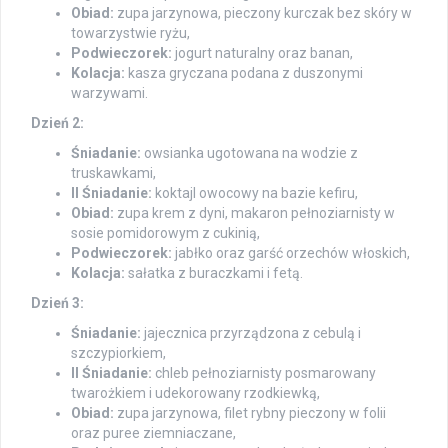
Obiad:
zupa jarzynowa, pieczony kurczak bez skóry w
towarzystwie ryżu,
Podwieczorek:
jogurt naturalny oraz banan,
Kolacja:
kasza gryczana podana z duszonymi
warzywami.
Dzień 2:
Śniadanie:
owsianka ugotowana na wodzie z
truskawkami,
II Śniadanie:
koktajl owocowy na bazie kefiru,
Obiad:
zupa krem z dyni, makaron pełnoziarnisty w
sosie pomidorowym z cukinią,
Podwieczorek:
jabłko oraz garść orzechów włoskich,
Kolacja:
sałatka z buraczkami i fetą.
Dzień 3:
Śniadanie:
jajecznica przyrządzona z cebulą i
szczypiorkiem,
II Śniadanie:
chleb pełnoziarnisty posmarowany
twarożkiem i udekorowany rzodkiewką,
Obiad:
zupa jarzynowa, filet rybny pieczony w folii
oraz puree ziemniaczane,