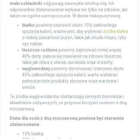
makroskładniki
odgrywają niezwykle istotną rolę. Ich
odpowiednie zbilansowanie wpływa nie tylko na zdrowie, ale
także na ogólne samopoczucie. W diecie niskopurynowej:
białko
powinno stanowić około 15% całkowitego
spożycia kalorii, ważne jest, aby wybierać
źródła białka
o niskiej zawartości puryn, takie jak chude mięso, ryby
czy nabiał,
tłuszcze roślinne
powinny zajmować mniej więcej
40% diety, zaleca się stawianie na zdrowe tłuszcze,
takie jak oliwa z oliwek, awokado oraz orzechy,
węglowodany
powinny dominować i stanowić około
45% całkowitego spożycia kalorii, warto wybierać
pełnoziarniste produkty zbożowe oraz warzywa i
owoce.
Te źródła węglowodanów dostarczają cennych błonników i
składników odżywczych, co przynosi korzyści osobom z dną
moczanową.
Dieta dla osób z dną moczanową powinna być starannie
zbalansowana:
15% białka,