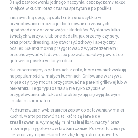
Dzięki zastosowaniu jednego naczynia, oszczędzamy także
miejsce w kuchni oraz czas na sprzątanie po posiłku.
Inną świetną opcją są
sałatki
. Są one szybkie w
przygotowaniu i można je dostosować do własnych
upodobań oraz sezonowości składników. Wystarczy kilka
świeżych warzyw, ulubione dodatki, jak orzechy czy sery,
oraz prosty dressing, aby stworzyć zdrowy i apetyczny
posiłek. Sałatki można przygotować z wyprzedzeniem i
przechowywać w lodówce, co pozwala na łatwy powrót do
gotowego posiłku w danym dniu.
Nie zapominajmy o potrawach z grilla, które również zyskują
na popularności w małych kuchniach. Grillowane warzywa,
mięsa czy ryby można przygotować na patelni grillowej lub w
piekarniku. Tego typu dania są nie tylko szybkie w
przygotowaniu, ale także charakteryzują się wyjątkowym
smakiem i aromatem.
Podsumowując, wybierając przepisy do gotowania w małej
kuchni, warto postawić na te, które są
łatwe do
zrealizowania
, wymagają
minimalnej
ilości naczyń oraz
można je przygotować w krótkim czasie. Pozwoli to cieszyć
się smacznymi posiłkami bez zbędnego stresu, nawet w