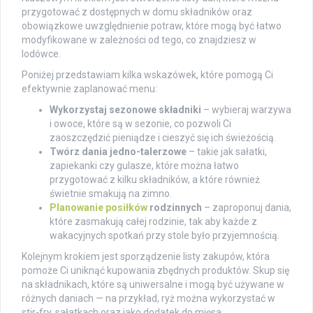
przygotować z dostępnych w domu składników oraz
obowiązkowe uwzględnienie potraw, które mogą być łatwo
modyfikowane w zależności od tego, co znajdziesz w
lodówce.
Poniżej przedstawiam kilka wskazówek, które pomogą Ci
efektywnie zaplanować menu:
Wykorzystaj sezonowe składniki
– wybieraj warzywa
i owoce, które są w sezonie, co pozwoli Ci
zaoszczędzić pieniądze i cieszyć się ich świeżością.
Twórz dania jedno-talerzowe
– takie jak sałatki,
zapiekanki czy gulasze, które można łatwo
przygotować z kilku składników, a które również
świetnie smakują na zimno.
Planowanie posiłków
rodzinnych
– zaproponuj dania,
które zasmakują całej rodzinie, tak aby każde z
wakacyjnych spotkań przy stole było przyjemnością.
Kolejnym krokiem jest sporządzenie listy zakupów, która
pomoże Ci uniknąć kupowania zbędnych produktów. Skup się
na składnikach, które są uniwersalne i mogą być używane w
różnych daniach — na przykład, ryż można wykorzystać w
stir-fry, sałatkach oraz jako dodatek do mięsa.