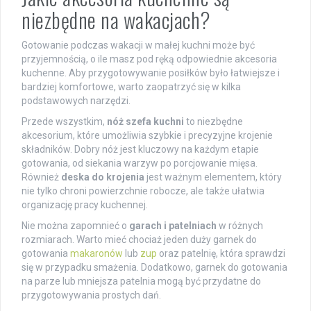
niezbędne na wakacjach?
Gotowanie podczas wakacji w małej kuchni może być
przyjemnością, o ile masz pod ręką odpowiednie akcesoria
kuchenne. Aby przygotowywanie posiłków było łatwiejsze i
bardziej komfortowe, warto zaopatrzyć się w kilka
podstawowych narzędzi.
Przede wszystkim,
nóż szefa kuchni
to niezbędne
akcesorium, które umożliwia szybkie i precyzyjne krojenie
składników. Dobry nóż jest kluczowy na każdym etapie
gotowania, od siekania warzyw po porcjowanie mięsa.
Również
deska do krojenia
jest ważnym elementem, który
nie tylko chroni powierzchnie robocze, ale także ułatwia
organizację pracy kuchennej.
Nie można zapomnieć o
garach i patelniach
w różnych
rozmiarach. Warto mieć chociaż jeden duży garnek do
gotowania
makaronów
lub
zup
oraz patelnię, która sprawdzi
się w przypadku smażenia. Dodatkowo, garnek do gotowania
na parze lub mniejsza patelnia mogą być przydatne do
przygotowywania prostych dań.