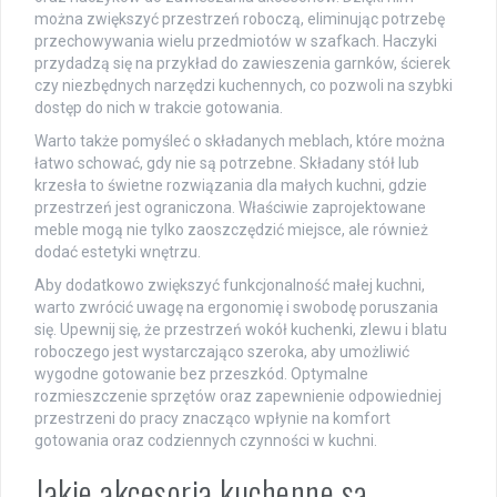
można zwiększyć przestrzeń roboczą, eliminując potrzebę
przechowywania wielu przedmiotów w szafkach. Haczyki
przydadzą się na przykład do zawieszenia garnków, ścierek
czy niezbędnych narzędzi kuchennych, co pozwoli na szybki
dostęp do nich w trakcie gotowania.
Warto także pomyśleć o składanych meblach, które można
łatwo schować, gdy nie są potrzebne. Składany stół lub
krzesła to świetne rozwiązania dla małych kuchni, gdzie
przestrzeń jest ograniczona. Właściwie zaprojektowane
meble mogą nie tylko zaoszczędzić miejsce, ale również
dodać estetyki wnętrzu.
Aby dodatkowo zwiększyć funkcjonalność małej kuchni,
warto zwrócić uwagę na ergonomię i swobodę poruszania
się. Upewnij się, że przestrzeń wokół kuchenki, zlewu i blatu
roboczego jest wystarczająco szeroka, aby umożliwić
wygodne gotowanie bez przeszkód. Optymalne
rozmieszczenie sprzętów oraz zapewnienie odpowiedniej
przestrzeni do pracy znacząco wpłynie na komfort
gotowania oraz codziennych czynności w kuchni.
Jakie akcesoria kuchenne są