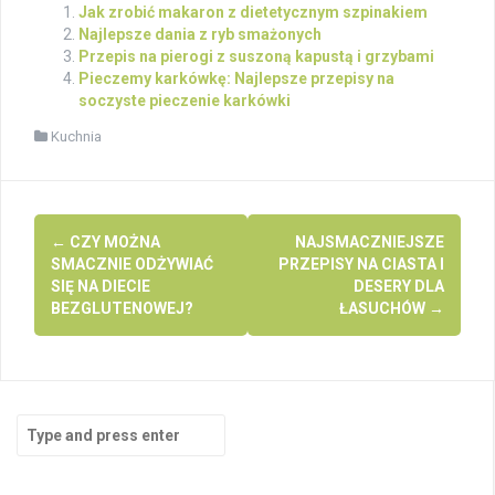
Jak zrobić makaron z dietetycznym szpinakiem
Najlepsze dania z ryb smażonych
Przepis na pierogi z suszoną kapustą i grzybami
Pieczemy karkówkę: Najlepsze przepisy na
soczyste pieczenie karkówki
Kuchnia
Post
←
CZY MOŻNA
NAJSMACZNIEJSZE
navigation
SMACZNIE ODŻYWIAĆ
PRZEPISY NA CIASTA I
SIĘ NA DIECIE
DESERY DLA
BEZGLUTENOWEJ?
ŁASUCHÓW
→
Search
for: