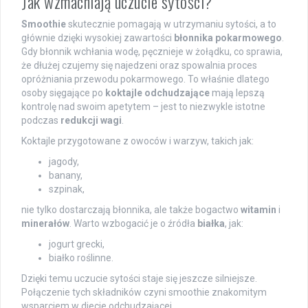
Jak wzmacniają uczucie sytości?
Smoothie
skutecznie pomagają w utrzymaniu sytości, a to
głównie dzięki wysokiej zawartości
błonnika pokarmowego
.
Gdy błonnik wchłania wodę, pęcznieje w żołądku, co sprawia,
że dłużej czujemy się najedzeni oraz spowalnia proces
opróżniania przewodu pokarmowego. To właśnie dlatego
osoby sięgające po
koktajle odchudzające
mają lepszą
kontrolę nad swoim apetytem – jest to niezwykle istotne
podczas
redukcji wagi
.
Koktajle przygotowane z owoców i warzyw, takich jak:
jagody,
banany,
szpinak,
nie tylko dostarczają błonnika, ale także bogactwo
witamin
i
minerałów
. Warto wzbogacić je o źródła
białka
, jak:
jogurt grecki,
białko roślinne.
Dzięki temu uczucie sytości staje się jeszcze silniejsze.
Połączenie tych składników czyni smoothie znakomitym
wsparciem w diecie odchudzającej.