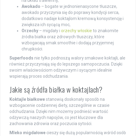
na układ trawienny,
Awokado
– bogate w jednonienasycone tłuszcze,
awokado przyczynia się do poprawy kondycji serca,
dodatkowo nadaje koktajlom kremową konsystencję i
zwiększa ich sycącą moc,
Orzechy
– migdały i
orzechy włoskie
to znakomite
źródła białka oraz zdrowych tłuszczy, które
wzbogacają smak smoothie i dodają przyjemnej
chrupkości.
Superfoods
nie tylko podnoszą walory smakowe koktajli, ale
również przyczyniają się do lepszego samopoczucia. Dzięki
swoim właściwościom odżywczym i sycącym idealnie
wspierają proces odchudzania.
Jakie są źródła białka w koktajlach?
Koktajle białkowe
stanowią doskonały sposób na
wzbogacenie codziennej diety, szczególnie w czasie
odchudzania. Dzięki nim możemy podnieść wartość
odżywczą naszych napojów, co jest kluczowe dla
zachowania zdrowia oraz poczucia sytości.
Mleko migdałowe
cieszy się dużą popularnością wśród osób