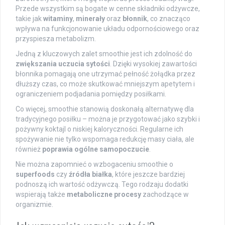
Przede wszystkim są bogate w cenne składniki odżywcze,
takie jak
witaminy
,
minerały
oraz
błonnik
, co znacząco
wpływa na funkcjonowanie układu odpornościowego oraz
przyspiesza metabolizm.
Jedną z kluczowych zalet smoothie jest ich zdolność do
zwiększania uczucia sytości
. Dzięki wysokiej zawartości
błonnika pomagają one utrzymać pełność żołądka przez
dłuższy czas, co może skutkować mniejszym apetytem i
ograniczeniem podjadania pomiędzy posiłkami.
Co więcej, smoothie stanowią doskonałą alternatywę dla
tradycyjnego posiłku – można je przygotować jako szybki i
pożywny koktajl o niskiej kaloryczności. Regularne ich
spożywanie nie tylko wspomaga redukcję masy ciała, ale
również
poprawia ogólne samopoczucie
.
Nie można zapomnieć o wzbogaceniu smoothie o
superfoods
czy
źródła białka
, które jeszcze bardziej
podnoszą ich wartość odżywczą. Tego rodzaju dodatki
wspierają także
metaboliczne procesy
zachodzące w
organizmie.