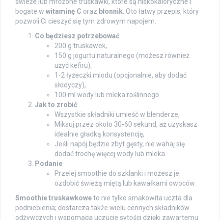
świeże lub mrożone truskawki, które są niskokaloryczne i
bogate w
witaminę C
oraz
błonnik
. Oto łatwy przepis, który
pozwoli Ci cieszyć się tym zdrowym napojem:
Co będziesz potrzebować
:
200 g truskawek,
150 g jogurtu naturalnego (możesz również
użyć kefiru),
1-2 łyżeczki miodu (opcjonalnie, aby dodać
słodyczy),
100 ml wody lub mleka roślinnego.
Jak to zrobić
:
Wszystkie składniki umieść w blenderze,
Miksuj przez około 30-60 sekund, aż uzyskasz
idealnie gładką konsystencję,
Jeśli napój będzie zbyt gęsty, nie wahaj się
dodać trochę więcej wody lub mleka.
Podanie
:
Przelej smoothie do szklanki i możesz je
ozdobić świeżą miętą lub kawałkami owoców.
Smoothie truskawkowe
to nie tylko smakowita uczta dla
podniebienia; dostarcza także wielu cennych składników
odżywczych i wspomaga uczucie sytości dzięki zawartemu