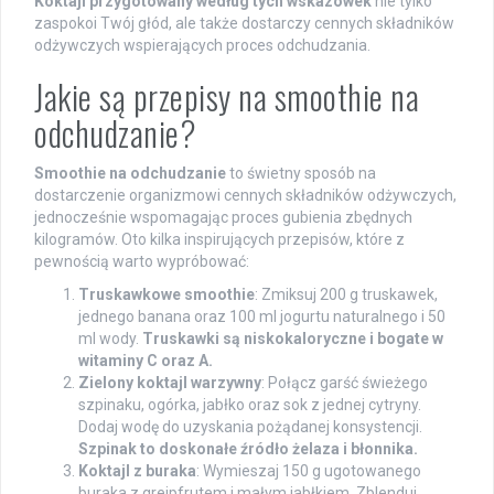
Koktajl przygotowany według tych wskazówek
nie tylko
zaspokoi Twój głód, ale także dostarczy cennych składników
odżywczych wspierających proces odchudzania.
Jakie są przepisy na smoothie na
odchudzanie?
Smoothie na odchudzanie
to świetny sposób na
dostarczenie organizmowi cennych składników odżywczych,
jednocześnie wspomagając proces gubienia zbędnych
kilogramów. Oto kilka inspirujących przepisów, które z
pewnością warto wypróbować:
Truskawkowe smoothie
: Zmiksuj 200 g truskawek,
jednego banana oraz 100 ml jogurtu naturalnego i 50
ml wody.
Truskawki są niskokaloryczne i bogate w
witaminy C oraz A.
Zielony koktajl warzywny
: Połącz garść świeżego
szpinaku, ogórka, jabłko oraz sok z jednej cytryny.
Dodaj wodę do uzyskania pożądanej konsystencji.
Szpinak to doskonałe źródło żelaza i błonnika.
Koktajl z buraka
: Wymieszaj 150 g ugotowanego
buraka z grejpfrutem i małym jabłkiem. Zblenduj