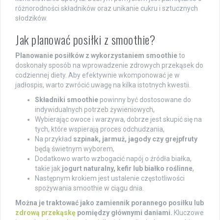
różnorodności składników oraz unikanie cukru i sztucznych
słodzików.
Jak planować posiłki z smoothie?
Planowanie posiłków z wykorzystaniem smoothie
to
doskonały sposób na wprowadzenie zdrowych przekąsek do
codziennej diety. Aby efektywnie wkomponować je w
jadłospis, warto zwrócić uwagę na kilka istotnych kwestii.
Składniki smoothie
powinny być dostosowane do
indywidualnych potrzeb żywieniowych,
Wybierając owoce i warzywa, dobrze jest skupić się na
tych, które wspierają proces odchudzania,
Na przykład
szpinak, jarmuż, jagody czy grejpfruty
będą świetnym wyborem,
Dodatkowo warto wzbogacić napój o źródła białka,
takie jak
jogurt naturalny, kefir lub białko roślinne
,
Następnym krokiem jest ustalenie częstotliwości
spożywania smoothie w ciągu dnia.
Można je traktować jako zamiennik porannego posiłku lub
zdrową przekąskę
pomiędzy głównymi daniami.
Kluczowe