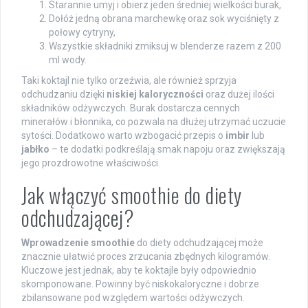
Starannie umyj i obierz jeden średniej wielkości burak,
Dołóż jedną obrana marchewkę oraz sok wyciśnięty z
połowy cytryny,
Wszystkie składniki zmiksuj w blenderze razem z 200
ml wody.
Taki koktajl nie tylko orzeźwia, ale również sprzyja
odchudzaniu dzięki
niskiej kaloryczności
oraz dużej ilości
składników odżywczych. Burak dostarcza cennych
minerałów i błonnika, co pozwala na dłużej utrzymać uczucie
sytości. Dodatkowo warto wzbogacić przepis o
imbir
lub
jabłko
– te dodatki podkreślają smak napoju oraz zwiększają
jego prozdrowotne właściwości.
Jak włączyć smoothie do diety
odchudzającej?
Wprowadzenie smoothie
do diety odchudzającej może
znacznie ułatwić proces zrzucania zbędnych kilogramów.
Kluczowe jest jednak, aby te koktajle były odpowiednio
skomponowane. Powinny być niskokaloryczne i dobrze
zbilansowane pod względem wartości odżywczych.