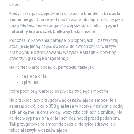
kalorii.
Kiedy masz już swoje składniki, czas na
blender lub robota
kuchennego
. Dobrze jest dodać wodę lub napój roślinny jako
bazę. Możesz też wzbogacić swój koktajl o białko –
jogurt
naturalny lub proszek białkowy
będą idealne.
Podczas miksowania pamiętaj o proporcjach – zazwyczaj
stosuje się jedną część owoców do dwóch części warzyw
oraz płynu. Po zmiksowaniu wszystkie składniki powinny
stworzyć
gładką konsystencję
.
Na koniec warto dodać
superfoods
, takie jak:
nasiona chia
,
spirulina
.
które podniosą wartość odżywczą twojego smoothie.
Na przykład, aby przygotować
orzeźwiające smoothie z
arbuza
: pokrój około
350 g arbuza
w kostkę, następnie dodaj
szklankę malin
oraz wodę i wszystko dokładnie zmiksuj. Na
koniec wsyp
nasiona chia
i schłódź napój przed podaniem.
Tak przygotowane smoothie będzie nie tylko zdrowe, ale
także
niezwykle orzeźwiające!