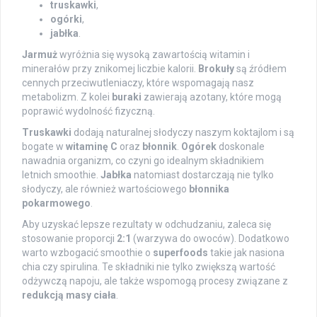
truskawki
,
ogórki
,
jabłka
.
Jarmuż
wyróżnia się wysoką zawartością witamin i
minerałów przy znikomej liczbie kalorii.
Brokuły
są źródłem
cennych przeciwutleniaczy, które wspomagają nasz
metabolizm. Z kolei
buraki
zawierają azotany, które mogą
poprawić wydolność fizyczną.
Truskawki
dodają naturalnej słodyczy naszym koktajlom i są
bogate w
witaminę C
oraz
błonnik
.
Ogórek
doskonale
nawadnia organizm, co czyni go idealnym składnikiem
letnich smoothie.
Jabłka
natomiast dostarczają nie tylko
słodyczy, ale również wartościowego
błonnika
pokarmowego
.
Aby uzyskać lepsze rezultaty w odchudzaniu, zaleca się
stosowanie proporcji
2:1
(warzywa do owoców). Dodatkowo
warto wzbogacić smoothie o
superfoods
takie jak nasiona
chia czy spirulina. Te składniki nie tylko zwiększą wartość
odżywczą napoju, ale także wspomogą procesy związane z
redukcją masy ciała
.