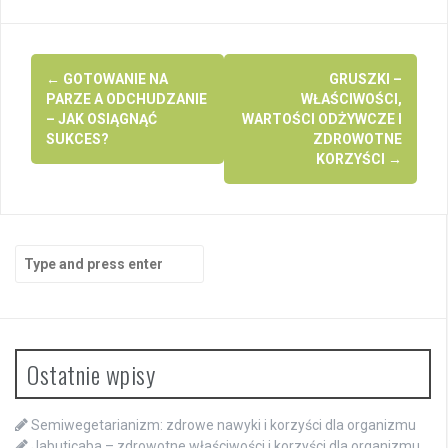
Post
←
GOTOWANIE NA
GRUSZKI –
navigation
PARZE A ODCHUDZANIE
WŁAŚCIWOŚCI,
– JAK OSIĄGNĄĆ
WARTOŚCI ODŻYWCZE I
SUKCES?
ZDROWOTNE
KORZYŚCI
→
Search
for:
Ostatnie wpisy
Semiwegetarianizm: zdrowe nawyki i korzyści dla organizmu
Jabuticaba – zdrowotne właściwości i korzyści dla organizmu