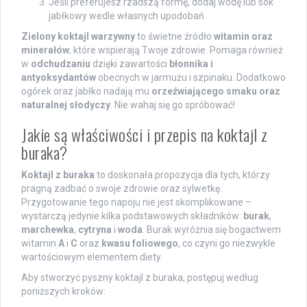
Jeśli preferujesz rzadszą formę, dodaj wodę lub sok
jabłkowy wedle własnych upodobań.
Zielony koktajl warzywny
to świetne źródło
witamin oraz
minerałów
, które wspierają Twoje zdrowie. Pomaga również
w
odchudzaniu
dzięki zawartości
błonnika i
antyoksydantów
obecnych w jarmużu i szpinaku. Dodatkowo
ogórek oraz jabłko nadają mu
orzeźwiającego smaku oraz
naturalnej słodyczy
. Nie wahaj się go spróbować!
Jakie są właściwości i przepis na koktajl z
buraka?
Koktajl z buraka
to doskonała propozycja dla tych, którzy
pragną zadbać o swoje zdrowie oraz sylwetkę.
Przygotowanie tego napoju nie jest skomplikowane –
wystarczą jedynie kilka podstawowych składników:
burak
,
marchewka
,
cytryna
i
woda
. Burak wyróżnia się bogactwem
witamin
A
i
C
oraz
kwasu foliowego
, co czyni go niezwykle
wartościowym elementem diety.
Aby stworzyć pyszny koktajl z buraka, postępuj według
poniższych kroków: