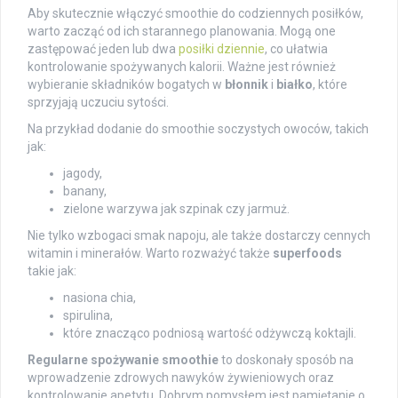
Aby skutecznie włączyć smoothie do codziennych posiłków,
warto zacząć od ich starannego planowania. Mogą one
zastępować jeden lub dwa
posiłki dziennie
, co ułatwia
kontrolowanie spożywanych kalorii. Ważne jest również
wybieranie składników bogatych w
błonnik
i
białko
, które
sprzyjają uczuciu sytości.
Na przykład dodanie do smoothie soczystych owoców, takich
jak:
jagody,
banany,
zielone warzywa jak szpinak czy jarmuż.
Nie tylko wzbogaci smak napoju, ale także dostarczy cennych
witamin i minerałów. Warto rozważyć także
superfoods
takie jak:
nasiona chia,
spirulina,
które znacząco podniosą wartość odżywczą koktajli.
Regularne spożywanie smoothie
to doskonały sposób na
wprowadzenie zdrowych nawyków żywieniowych oraz
kontrolowanie apetytu. Dobrym pomysłem jest pamiętanie o