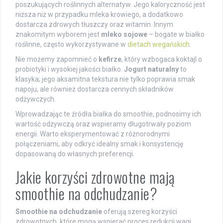
poszukujących roślinnych alternatyw. Jego kaloryczność jest
niższa niż w przypadku mleka krowiego, a dodatkowo
dostarcza zdrowych tłuszczy oraz witamin. Innym
znakomitym wyborem jest
mleko sojowe
– bogate w białko
roślinne, często wykorzystywane w
dietach wegańskich
.
Nie możemy zapomnieć o
kefirze
, który wzbogaca koktajl o
probiotyki i wysokiej jakości białko.
Jogurt naturalny
to
klasyka; jego aksamitna tekstura nie tylko poprawia smak
napoju, ale również dostarcza cennych składników
odżywczych.
Wprowadzając te źródła białka do smoothie, podnosimy ich
wartość odżywczą oraz wspieramy długotrwały poziom
energii. Warto eksperymentować z różnorodnymi
połączeniami, aby odkryć idealny smak i konsystencję
dopasowaną do własnych preferencji.
Jakie korzyści zdrowotne mają
smoothie na odchudzanie?
Smoothie na odchudzanie
oferują szereg korzyści
zdrowotnych, które mogą wspierać proces redukcji wagi.