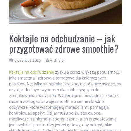
Koktajle na odchudzanie – jak
przygotować zdrowe smoothie?
6 czerwca 2025
Ardilla.pl
Koktajle na odchudzanie
zyskują coraz większą popularność
jako smaczna i zdrowa alternatywa dla kalorycznych
posiłków. Nie tylko są niskokaloryczne, ale również sycące, co
czyni je idealnym wyborem dla osób dążących do
zredukowania masy ciała. Wybierając odpowiednie składniki,
można wzbogacić swoje smoothie o cenne składniki
odżywcze, które wspomagają metabolizm i pomagają
kontrolować apetyt. Od jarmużu po świeże owoce,
możliwości są niemal nieograniczone, a ich przygotowanie
jest szybkie i proste. Czy jesteś gotowy, aby odkryć, jakie
składniki sprawią, że twoje koktajle będą nie tylko pyszne, ale