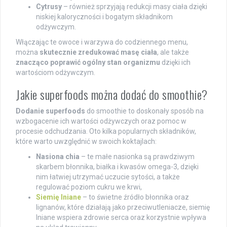
Cytrusy
– również sprzyjają redukcji masy ciała dzięki
niskiej kaloryczności i bogatym składnikom
odżywczym.
Włączając te owoce i warzywa do codziennego menu,
można
skutecznie zredukować masę ciała
, ale także
znacząco poprawić ogólny stan organizmu
dzięki ich
wartościom odżywczym.
Jakie superfoods można dodać do smoothie?
Dodanie superfoods
do smoothie to doskonały sposób na
wzbogacenie ich wartości odżywczych oraz pomoc w
procesie odchudzania. Oto kilka popularnych składników,
które warto uwzględnić w swoich koktajlach:
Nasiona chia
– te małe nasionka są prawdziwym
skarbem błonnika, białka i kwasów omega-3, dzięki
nim łatwiej utrzymać uczucie sytości, a także
regulować poziom cukru we krwi,
Siemię lniane
– to świetne źródło błonnika oraz
lignanów, które działają jako przeciwutleniacze, siemię
lniane wspiera zdrowie serca oraz korzystnie wpływa