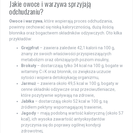
Jakie owoce i warzywa sprzyjają
odchudzaniu?
Owoce i warzywa
, które wspierają proces odchudzania,
powinny cechować się niską kalorycznością, dużą ilością
błonnika oraz bogactwem składników odżywczych. Oto kilka
przykładów:
Grejpfrut
– zawiera zaledwie 42,1 kalorii na 100 g,
znany ze swoich właściwości przyspieszających
metabolizm oraz obniżających poziom insuliny,
Brokuły
– dostarczają tylko 34 kcal na 100 g, bogate w
witaminy C i K oraz błonnik, co zwiększa uczucie
sytości i wspiera detoksykację organizmu,
Jarmuż
– zawiera około 49,5 kcal w 100 g, bogaty w
cenne składniki odżywcze oraz przeciwutleniacze,
które pozytywnie wpływają na zdrowie,
Jabłka
– dostarczają około 52 kcal w 100 g, są
źródłem pektyny wspomagającej trawienie,
Jagody
– mają podobną wartość kaloryczną (około 57
kcal), ich wysoka zawartość antyoksydantów
przyczynia się do poprawy ogólnej kondycji
zdrowotnej,