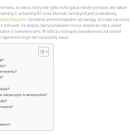
matu, to owoc, który nie tylko wzbogaca nasze potrawy, ale także
itaminę C, witaminę B1 oraz błonnik, tamarynd jest prawdziwą
tyoksydacyjne
i działanie przeciwzapalne sprawiają, że staje się coraz
 o zdrowie. Co więcej, tamaryndowiec może wspierać nasz układ
walce z nowotworami. W obliczu rosnącej świadomości na temat
 tajemnice kryje ten niezwykły owoc.
a?
ndu?
 tamaryndu?
l?
ndzie?
ków odżywczych w tamaryndzie?
ndu?
amarynd?
lekami?