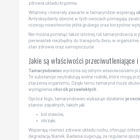
zdrowia układu krążenia.
Witaminy i minerały zawarte w tamaryndzie wspierają
u
Antyoksydanty obecne w tych owocach pomagają zwalczać
rozwoju nowotworów jelita grubego oraz korzystnie wpły
Nie można pominąć także istotnej roli tamaryndowca w 
pierwiastek niezbędny do transportu tlenu w organizm
stan zdrowia oraz samopoczucie.
Jakie są właściwości przeciwutleniające 
Tamaryndowiec
wyróżnia się silnymi właściwościami pr
Te substancje neutralizują wolne rodniki, które mogą pr
starzenia organizmu. Dzięki temu tamarynd może skutec
wystąpienia
chorób przewlekłych
.
Oprócz tego, tamaryndowiec wykazuje działanie
przeci
stanów zapalnych, takich jak:
ból stawów,
obrzęki.
Wspierają również zdrowie układu ruchu, oferując och
degradację tkanek. Badania sugerują, że regularne spo