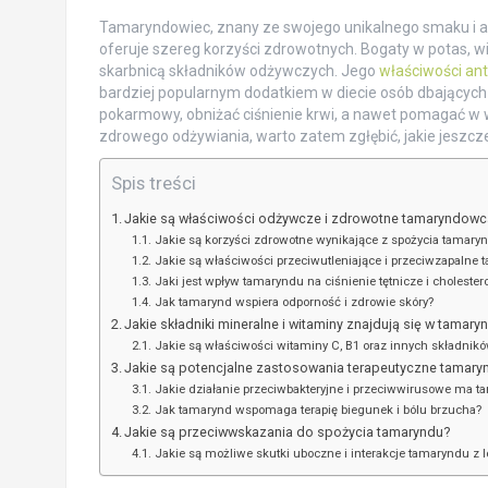
Tamaryndowiec, znany ze swojego unikalnego smaku i aro
oferuje szereg korzyści zdrowotnych. Bogaty w potas, w
skarbnicą składników odżywczych. Jego
właściwości an
bardziej popularnym dodatkiem w diecie osób dbających
pokarmowy, obniżać ciśnienie krwi, a nawet pomagać w 
zdrowego odżywiania, warto zatem zgłębić, jakie jeszcze
Spis treści
Jakie są właściwości odżywcze i zdrowotne tamaryndowc
Jakie są korzyści zdrowotne wynikające z spożycia tamary
Jakie są właściwości przeciwutleniające i przeciwzapalne
Jaki jest wpływ tamaryndu na ciśnienie tętnicze i cholestero
Jak tamarynd wspiera odporność i zdrowie skóry?
Jakie składniki mineralne i witaminy znajdują się w tamary
Jakie są właściwości witaminy C, B1 oraz innych składni
Jakie są potencjalne zastosowania terapeutyczne tamary
Jakie działanie przeciwbakteryjne i przeciwwirusowe ma t
Jak tamarynd wspomaga terapię biegunek i bólu brzucha?
Jakie są przeciwwskazania do spożycia tamaryndu?
Jakie są możliwe skutki uboczne i interakcje tamaryndu z 