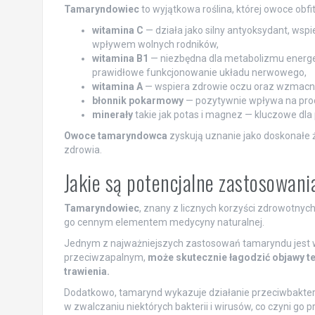
Tamaryndowiec
to wyjątkowa roślina, której owoce obfi
witamina C
— działa jako silny antyoksydant, wsp
wpływem wolnych rodników,
witamina B1
— niezbędna dla metabolizmu energe
prawidłowe funkcjonowanie układu nerwowego,
witamina A
— wspiera zdrowie oczu oraz wzmacni
błonnik pokarmowy
— pozytywnie wpływa na proces
minerały
takie jak potas i magnez — kluczowe dl
Owoce tamaryndowca
zyskują uznanie jako doskonałe 
zdrowia.
Jakie są potencjalne zastosowan
Tamaryndowiec
, znany z licznych korzyści zdrowotnyc
go cennym elementem medycyny naturalnej.
Jednym z najważniejszych zastosowań tamaryndu jest ws
przeciwzapalnym,
może skutecznie łagodzić objawy te
trawienia.
Dodatkowo, tamarynd wykazuje działanie przeciwbakter
w zwalczaniu niektórych bakterii i wirusów, co czyni go