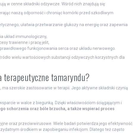
tują w cenne składniki odżywcze. Wśród nich znajdują się:
ierając naszą odporność i chroniąc komórki przed szkodliwym
tycznego; ułatwia przetwarzanie glukozy na energię oraz zapewnia
a układ immunologiczny,
y trawienne i pracę jelit,
a prawidłowego funkcjonowania serca oraz układu nerwowego.
źródło wielu wartościowych substancji odżywczych korzystnych dla
ia terapeutyczne tamaryndu?
h, ma szerokie zastosowanie w terapii. Jego aktywne składniki czynią
parcie w walce z biegunką. Dzięki właściwościom ściągającym i
go schorzenia oraz bóle brzucha, a także wspierać proces
yjne oraz przeciwwirusowe. Wiele badań potwierdza jego efektywność
 przydatnym środkiem w zapobieganiu infekcjom. Dlatego też często