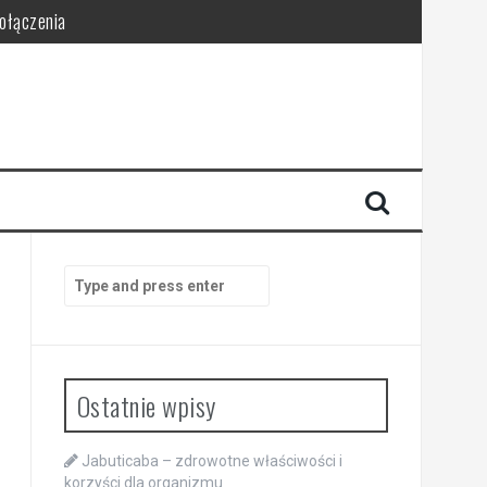
połączenia
Search
for:
Ostatnie wpisy
Jabuticaba – zdrowotne właściwości i
korzyści dla organizmu