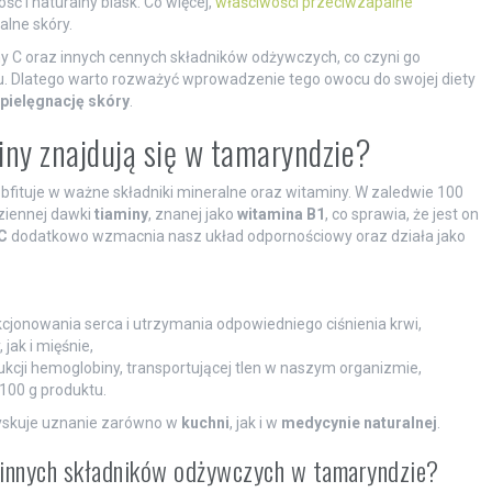
ć i naturalny blask. Co więcej,
właściwości przeciwzapalne
lne skóry.
y C oraz innych cennych składników odżywczych, co czyni go
 Dlatego warto rozważyć wprowadzenie tego owocu do swojej diety
pielęgnację skóry
.
iny znajdują się w tamaryndzie?
bfituje w ważne składniki mineralne oraz witaminy. W zaledwie 100
ziennej dawki
tiaminy
, znanej jako
witamina B1
, co sprawia, że jest on
C
dodatkowo wzmacnia nasz układ odpornościowy oraz działa jako
kcjonowania serca i utrzymania odpowiedniego ciśnienia krwi,
jak i mięśnie,
kcji hemoglobiny, transportującej tlen w naszym organizmie,
100 g produktu.
yskuje uznanie zarówno w
kuchni
, jak i w
medycynie naturalnej
.
z innych składników odżywczych w tamaryndzie?