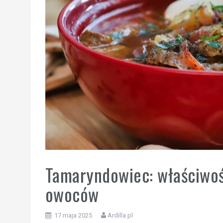
Tamaryndowiec: właściwoś
owoców
17 maja 2025
Ardilla.pl