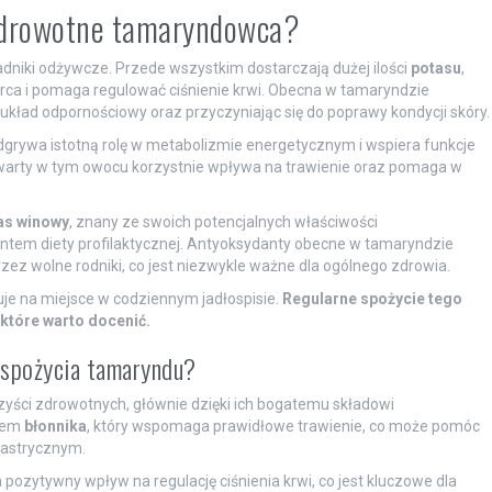
 zdrowotne tamaryndowca?
niki odżywcze. Przede wszystkim dostarczają dużej ilości
potasu
,
rca i pomaga regulować ciśnienie krwi. Obecna w tamaryndzie
układ odpornościowy oraz przyczyniając się do poprawy kondycji skóry.
odgrywa istotną rolę w metabolizmie energetycznym i wspiera funkcje
arty w tym owocu korzystnie wpływa na trawienie oraz pomaga w
as winowy
, znany ze swoich potencjalnych właściwości
em diety profilaktycznej. Antyoksydanty obecne w tamaryndzie
z wolne rodniki, co jest niezwykle ważne dla ogólnego zdrowia.
je na miejsce w codziennym jadłospisie.
Regularne spożycie tego
które warto docenić.
 spożycia tamaryndu?
zyści zdrowotnych, głównie dzięki ich bogatemu składowi
łem
błonnika
, który wspomaga prawidłowe trawienie, co może pomóc
gastrycznym.
pozytywny wpływ na regulację ciśnienia krwi, co jest kluczowe dla