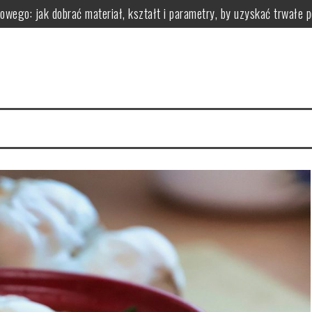
owego: jak dobrać materiał, kształt i parametry, by uzyskać trwałe 
 z nadwagą?
zastosowanie i przeciwwskazania
ci i wartości odżywcze
zgryzu leczy i jak wygląda leczenie aparatami
zyści dla organizmu