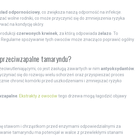
kład odpornościowy
, co zwiększa naszą odporność na infekcje.
 wolne rodniki, co może przyczynić się do zmniejszenia ryzyka
wać na kondycję skóry.
produkcji
czerwonych krwinek
, za którą odpowiada
żelazo
. To
ie. Regularne spożywanie tych owoców może znacząco poprawić ogólny
i przeciwzapalne tamaryndu?
zeciwutleniającymi, co jest zasługą zawartych w nim
antyoksydantów
.
zyczyniać się do rozwoju wielu schorzeń oraz przyspieszać proces
znie chronić komórki przed uszkodzeniami i zmniejszać ryzyko
wzapalne
.
Ekstrakty z owoców
tego drzewa mogą łagodzić objawy
ronę stawom i chrząstkom przed enzymami odpowiedzialnymi za
żywanie tamaryndu ma potencjał w walce z przewlekłymi stanami