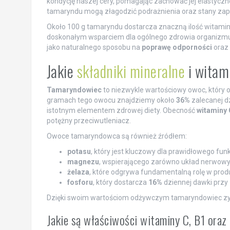
kondycję naszej cery, pomagając zachować jej elastycznoś
tamaryndu mogą złagodzić podrażnienia oraz stany zapa
Około 100 g tamaryndu dostarcza znaczną ilość witamin
doskonałym wsparciem dla ogólnego zdrowia organizmu.
jako naturalnego sposobu na
poprawę odporności
oraz
Jakie
składniki mineralne
i witam
Tamaryndowiec
to niezwykle wartościowy owoc, który o
gramach tego owocu znajdziemy około
36%
zalecanej d
istotnym elementem zdrowej diety. Obecność
witaminy 
potężny przeciwutleniacz.
Owoce tamaryndowca są również źródłem:
potasu
, który jest kluczowy dla prawidłowego fun
magnezu
, wspierającego zarówno układ nerwowy, 
żelaza
, które odgrywa fundamentalną rolę w produ
fosforu
, który dostarcza
16%
dziennej dawki przy 
Dzięki swoim wartościom odżywczym tamaryndowiec z
Jakie są właściwości witaminy C, B1 ora