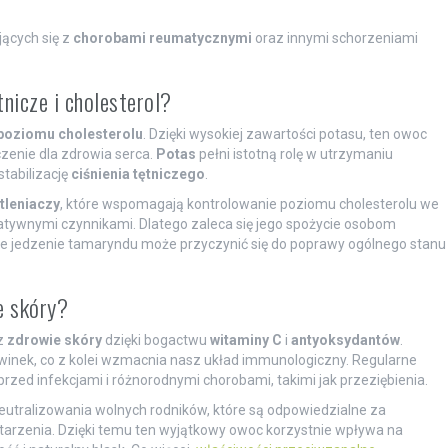
ących się z
chorobami reumatycznymi
oraz innymi schorzeniami
tnicze i cholesterol?
poziomu cholesterolu
. Dzięki wysokiej zawartości potasu, ten owoc
zenie dla zdrowia serca.
Potas
pełni istotną rolę w utrzymaniu
tabilizację
ciśnienia tętniczego
.
tleniaczy
, które wspomagają kontrolowanie poziomu cholesterolu we
gatywnymi czynnikami. Dlatego zaleca się jego spożycie osobom
ne jedzenie tamaryndu może przyczynić się do poprawy ogólnego stanu
e skóry?
z
zdrowie skóry
dzięki bogactwu
witaminy C
i
antyoksydantów
.
krwinek, co z kolei wzmacnia nasz układ immunologiczny. Regularne
zed infekcjami i różnorodnymi chorobami, takimi jak przeziębienia.
utralizowania wolnych rodników, które są odpowiedzialne za
tarzenia. Dzięki temu ten wyjątkowy owoc korzystnie wpływa na