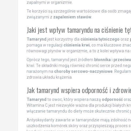
zapalnymi w organizmie.
Te korzyści są szczególnie wartościowe dla osób zmagaj
związanymi z
zapaleniem stawów
.
Jaki jest wpływ tamaryndu na ciśnienie tę
Tamarynd
jest korzystny dla
ciśnienia tętniczego
oraz
pomaga w regulacji
ciśnienia krwi
, co ma kluczowe znac
równowagi płynów w organizmie, a to z kolei wpływa na s
Oprócz tego, tamarynd jest źródłem
błonnika
i
przeciwu
krwi. Te składniki mogą również chronić serce przed ne
narażonym na
choroby sercowo-naczyniowe
. Regular
zdrowia układu krążenia.
Jak tamarynd wspiera odporność i zdrowi
Tamarynd
to owoc, który wspiera naszą
odporność
ora
Witamina C jest niezwykle ważna dla produkcji białych 
włączanie tamaryndu do diety może skutecznie chronić pr
Antyoksydanty zawarte w tamaryndzie mają zdolność ne
uszkodzenia komórek skóry oraz przyspieszają proces s