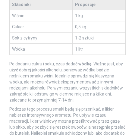
Składniki
Proporcje
Wiśnie
1 kg
Cukier
0,5 kg
Sok z cytryny
1-2 sztuki
Wódka
1 litr
Po dodaniu cukru i soku, czas dodać
wódkę
. Ważne jest, aby
użyć dobrej jakości alkoholu, ponieważ wódka będzie
nośnikiem smaku wiśni. Idealnie sprawdzi się klasyczna
wódka, ale można również eksperymentować z innymi
rodzajami alkoholu. Po wymieszaniu wszystkich składników,
zakręć słoik i odstaw go w ciemne miejsce na kilka dni,
zalecane to przynajmniej 7-14 dni.
Podczas tego procesu smaki będą się przenikać, a likier
nabierze intensywnego aromatu. Po upływie czasu
maceracji, likier wiśniowy można przefiltrować przez gazę
lub sitko, aby pozbyć się resztek owoców, a następnie przelać
do butelek. Najlepiej smakuje schłodzony lub jako dodatek do