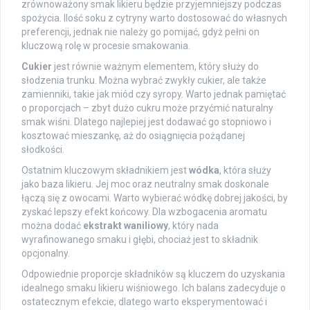
zrównoważony smak likieru będzie przyjemniejszy podczas
spożycia. Ilość soku z cytryny warto dostosować do własnych
preferencji, jednak nie należy go pomijać, gdyż pełni on
kluczową rolę w procesie smakowania.
Cukier
jest równie ważnym elementem, który służy do
słodzenia trunku. Można wybrać zwykły cukier, ale także
zamienniki, takie jak miód czy syropy. Warto jednak pamiętać
o proporcjach – zbyt dużo cukru może przyćmić naturalny
smak wiśni. Dlatego najlepiej jest dodawać go stopniowo i
kosztować mieszankę, aż do osiągnięcia pożądanej
słodkości.
Ostatnim kluczowym składnikiem jest
wódka
, która służy
jako baza likieru. Jej moc oraz neutralny smak doskonale
łączą się z owocami. Warto wybierać wódkę dobrej jakości, by
zyskać lepszy efekt końcowy. Dla wzbogacenia aromatu
można dodać
ekstrakt waniliowy
, który nada
wyrafinowanego smaku i głębi, chociaż jest to składnik
opcjonalny.
Odpowiednie proporcje składników są kluczem do uzyskania
idealnego smaku likieru wiśniowego. Ich balans zadecyduje o
ostatecznym efekcie, dlatego warto eksperymentować i