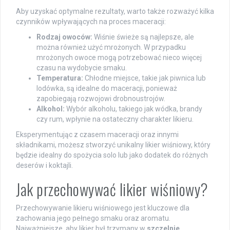
Aby uzyskać optymalne rezultaty, warto także rozważyć kilka
czynników wpływających na proces maceracji:
Rodzaj owoców:
Wiśnie świeże są najlepsze, ale
można również użyć mrożonych. W przypadku
mrożonych owoce mogą potrzebować nieco więcej
czasu na wydobycie smaku.
Temperatura:
Chłodne miejsce, takie jak piwnica lub
lodówka, są idealne do maceracji, ponieważ
zapobiegają rozwojowi drobnoustrojów.
Alkohol:
Wybór alkoholu, takiego jak wódka, brandy
czy rum, wpłynie na ostateczny charakter likieru.
Eksperymentując z czasem maceracji oraz innymi
składnikami, możesz stworzyć unikalny likier wiśniowy, który
będzie idealny do spożycia solo lub jako dodatek do różnych
deserów i koktajli.
Jak przechowywać likier wiśniowy?
Przechowywanie likieru wiśniowego jest kluczowe dla
zachowania jego pełnego smaku oraz aromatu.
Najważniejsze, aby likier był trzymany w
szczelnie