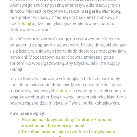
wiśniowego stworzy pyszną alternatywę dla tradycyjnych
drinków. Możesz przygotować także
margaritę wiśniową
,
łącząc likier wiśniowy z tequilą oraz sokiem limonkowym.
Taki
koktajl
będzie nie tylko pyszny, ale również bardzo
efektowny wizualnie.
Na końcu warto zwrócić uwagę na wykorzystanie likieru w
połączeniu z napojami gazowanymi. Prosty drink, składający
się z likieru wiśniowego i lemoniady, dostarczy orzeźwienia w
letnie dni. Możesz również spróbować zmieszać go ze
spritem lub wodą gazowaną, aby uzyskać lekki, musujący
koktajl.
Użycie likieru wiśniowego w koktajlach to także doskonały
sposób na
tworzenie deserów
. Można go dodać do lodów,
musów czy owocowych
sałatek
, co wzbogaci smak i nada im
wyjątkowy charakter. Dzięki swojej uniwersalności, likier ten z
pewnością znajdzie miejsce w Twojej barku koktajlowym.
Powiązane wpisy:
Przepis na klasyczną bitą śmietanę – idealne
dopełnienie dla deserów i ciast
Odrobina smaku: jak korzystać z tradycyjnych