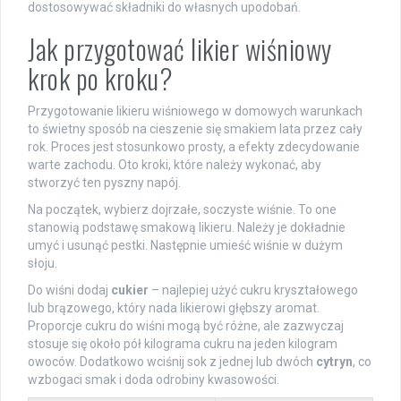
dostosowywać składniki do własnych upodobań.
Jak przygotować likier wiśniowy
krok po kroku?
Przygotowanie likieru wiśniowego w domowych warunkach
to świetny sposób na cieszenie się smakiem lata przez cały
rok. Proces jest stosunkowo prosty, a efekty zdecydowanie
warte zachodu. Oto kroki, które należy wykonać, aby
stworzyć ten pyszny napój.
Na początek, wybierz dojrzałe, soczyste wiśnie. To one
stanowią podstawę smakową likieru. Należy je dokładnie
umyć i usunąć pestki. Następnie umieść wiśnie w dużym
słoju.
Do wiśni dodaj
cukier
– najlepiej użyć cukru kryształowego
lub brązowego, który nada likierowi głębszy aromat.
Proporcje cukru do wiśni mogą być różne, ale zazwyczaj
stosuje się około pół kilograma cukru na jeden kilogram
owoców. Dodatkowo wciśnij sok z jednej lub dwóch
cytryn
, co
wzbogaci smak i doda odrobiny kwasowości.