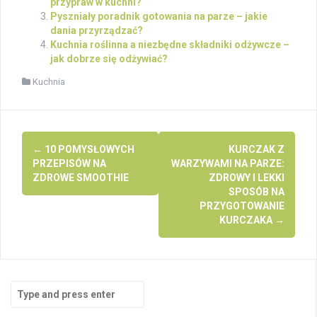
przypraw w kuchni?
Pyszniały poradnik gotowania na parze – jakie
dania przyrządzać?
Kuchnia roślinna a niezbędne składniki odżywcze –
jak dobrze się odżywiać?
Kuchnia
Post
←
10 POMYSŁOWYCH
KURCZAK Z
navigation
PRZEPISÓW NA
WARZYWAMI NA PARZE:
ZDROWE SMOOTHIE
ZDROWY I LEKKI
SPOSÓB NA
PRZYGOTOWANIE
KURCZAKA
→
Search
for: