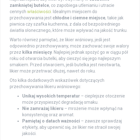
zamkniętej butelce
, co zapobiega utlenianiu i utracie
cennych
właściwości
. Idealnym miejscem do
przechowywania jest
chłodne i ciemne miejsce
, takie jak
piwnica czy szafka kuchenna, z dala od bezpośredniego
światła słonecznego, które może wpływać na jakość trunku.
Warto również pamiętać, że likier wiśniowy, jeśli jest
odpowiednio przechowywany, może zachować swoje walory
przez
kilka miesięcy
. Najlepiej jednak spożyć go w ciągu pół
roku od otwarcia butelki, aby cieszyć się jego najlepszym
smakiem. Przed otwarciem, jeśli butelka jest nieotwarta,
likier może przetrwać dłużej, nawet do roku.
Oto kilka dodatkowych wskazówek dotyczących
przechowywania likieru wiśniowego:
Unikaj wysokich temperatur
– cieplejsze otoczenie
może przyspieszyć degradację smaku.
Nie zamrażaj likieru
– mrożenie może wpłynąć na
konsystencję oraz aromat.
Pamiętaj o datach ważności
– zawsze sprawdzaj
etykiety, aby upewnić się, że likier nie stracił swojej
jakości.