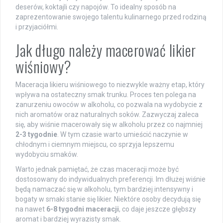
deserów, koktajli czy napojów. To idealny sposób na
zaprezentowanie swojego talentu kulinarnego przed rodziną
i przyjaciółmi.
Jak długo należy macerować likier
wiśniowy?
Maceracja likieru wiśniowego to niezwykle ważny etap, który
wpływa na ostateczny smak trunku. Proces ten polega na
zanurzeniu owoców w alkoholu, co pozwala na wydobycie z
nich aromatów oraz naturalnych soków. Zazwyczaj zaleca
się, aby wiśnie macerowały się w alkoholu przez co najmniej
2-3 tygodnie
. W tym czasie warto umieścić naczynie w
chłodnym i ciemnym miejscu, co sprzyja lepszemu
wydobyciu smaków.
Warto jednak pamiętać, że czas maceracji może być
dostosowany do indywidualnych preferencji. Im dłużej wiśnie
będą namaczać się w alkoholu, tym bardziej intensywny i
bogaty w smaki stanie się likier. Niektóre osoby decydują się
na nawet
6-8 tygodni maceracji
, co daje jeszcze głębszy
aromat i bardziej wyrazisty smak.