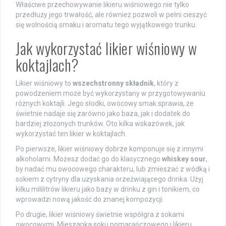
Właściwe przechowywanie likieru wiśniowego nie tylko
przedłuży jego trwałość, ale również pozwoli w pełni cieszyć
się wolnością smaku i aromatu tego wyjątkowego trunku.
Jak wykorzystać likier wiśniowy w
koktajlach?
Likier wiśniowy to
wszechstronny składnik
, który z
powodzeniem może być wykorzystany w przygotowywaniu
różnych koktajli. Jego słodki, owocowy smak sprawia, że
świetnie nadaje się zarówno jako baza, jak i dodatek do
bardziej złożonych trunków. Oto kilka wskazówek, jak
wykorzystać ten likier w koktajlach.
Po pierwsze, likier wiśniowy dobrze komponuje się z innymi
alkoholami. Możesz dodać go do klasycznego
whiskey sour
,
by nadać mu owocowego charakteru, lub zmieszać z wódką i
sokiem z cytryny dla uzyskania orzeźwiającego drinka. Użyj
kilku mililitrów likieru jako bazy w drinku z gin i tonikiem, co
wprowadzi nową jakość do znanej kompozycji.
Po drugie, likier wiśniowy świetnie współgra z sokami
owocowymi. Mieszanka soku pomarańczowego i likieru