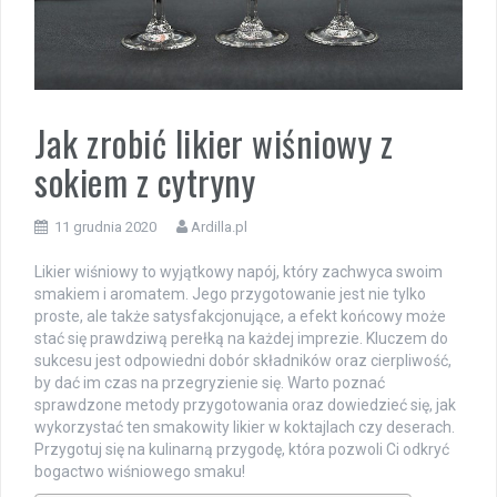
Jak zrobić likier wiśniowy z
sokiem z cytryny
11 grudnia 2020
Ardilla.pl
Likier wiśniowy to wyjątkowy napój, który zachwyca swoim
smakiem i aromatem. Jego przygotowanie jest nie tylko
proste, ale także satysfakcjonujące, a efekt końcowy może
stać się prawdziwą perełką na każdej imprezie. Kluczem do
sukcesu jest odpowiedni dobór składników oraz cierpliwość,
by dać im czas na przegryzienie się. Warto poznać
sprawdzone metody przygotowania oraz dowiedzieć się, jak
wykorzystać ten smakowity likier w koktajlach czy deserach.
Przygotuj się na kulinarną przygodę, która pozwoli Ci odkryć
bogactwo wiśniowego smaku!