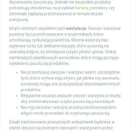
dojrzewania i psucia się. Jednak nie wszystkie produkty
potrzebują chłodzenia; na przykład
banany
, pomidory czy
ziemniaki najlepiej przechowywać w temperaturze
pokojowej.
Innym istotnym aspektem jest
wentylacja
. Owoce i warzywa
powinny być przechowywane w pojemnikach, które
umożliwiają cyrkulację powietrza. Można wykorzystać
siatkowe torby lub delikatne koszyki, które pozwolą na
ucieczkę wilgoci, co zmniejsza ryzyko pleśni i gnicia. Unikaj
zamkniętych plastikowych woreczków, które mogą sprzyjać
szybkiemu psuciu się produktów.
Nie przechowuj owoców i warzyw razem, szczególnie
tych, które wytwarzają etylen, jak jabłka czy awokado,
ponieważ mogą one przyspieszać dojrzewanie innych
produktów.
Regularnie usuwać zepsute owoce i warzywa z reszty,
aby zminimalizować ryzyko psucia się pozostałych.
Nie myj owoców i warzyw przed przechowywaniem;
wilgoć może prowadzić do szybszego psucia się.
Dzięki zastosowaniu powyższych wskazówek będziesz w
stanie cieszyć się świeżymi owocami i warzywami przez