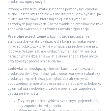
produktów spożywczych.
Przede wszystkim,
szafki
kuchenne powinny być chłodne i
suche. Jest to szczególnie ważne dla produktów sypkich, jak
cukier, sól czy mąka, które najlepiej jest trzymać w
szczelnych pojemnikach. Zastosowanie pojemników nie tylko
zapewnia świeżość, ale również ułatwia organizację.
Przelotne przestrzenie
w kuchni, takie jak spiżarnie,
stanowią doskonałą lokalizację dla konserw, makaronów i
innych produktów, które nie wymagają przechowywania w
lodówce. Ważne jest, aby unikać trzymania ich w miejscu
narażonym na działanie światła słonecznego, które może
przyspieszyć proces ich psucia się.
Lodówka
to nieodłączny element kuchni, zwłaszcza dla
produktów świeżych, takich jak owoce, warzywa, nabiał czy
produkty mięsne. Należy pamiętać, aby utrzymywać
odpowiednią temperaturę oraz nie przeładowywać lodówki,
co umożliwia swobodny przepływ powietrza i zapobiega
psuciu się żywności.
Trzymaj produkty sypkie w szczelnych pojemnikach,
aby zapobiec ich wilgoceniu.
Wykorzystuj półki w lodówce inteligentnie, segregując