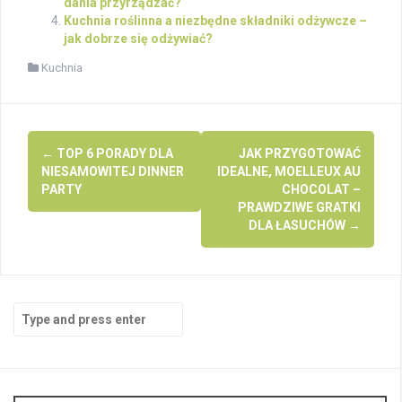
dania przyrządzać?
Kuchnia roślinna a niezbędne składniki odżywcze –
jak dobrze się odżywiać?
Kuchnia
Post
←
TOP 6 PORADY DLA
JAK PRZYGOTOWAĆ
navigation
NIESAMOWITEJ DINNER
IDEALNE, MOELLEUX AU
PARTY
CHOCOLAT –
PRAWDZIWE GRATKI
DLA ŁASUCHÓW
→
Search
for: