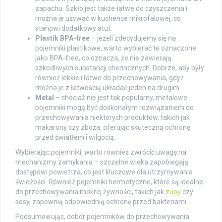
zapachu. Szkło jest także łatwe do czyszczenia i
można je używać w kuchence mikrofalowej, co
stanowi dodatkowy atut.
Plastik BPA-free
– jeżeli zdecydujemy się na
pojemniki plastikowe, warto wybierać te oznaczone
jako BPA-free, co oznacza, że nie zawierają
szkodliwych substancji chemicznych. Dobrze, aby były
również lekkie i łatwe do przechowywania, gdyż
można je z łatwością układać jeden na drugim.
Metal
– chociaż nie jest tak popularny, metalowe
pojemniki mogą być doskonałym rozwiązaniem do
przechowywania niektórych produktów, takich jak
makarony czy zboża, oferując skuteczną ochronę
przed światłem i wilgocią.
Wybierając pojemniki, warto również zwrócić uwagę na
mechanizmy zamykania – szczelne wieka zapobiegają
dostępowi powietrza, co jest kluczowe dla utrzymywania
świeżości. Również pojemniki hermetyczne, które są idealne
do przechowywania mokrej żywności, takich jak
zupy
czy
sosy, zapewnią odpowiednią ochronę przed bakteriami.
Podsumowując, dobór pojemników do przechowywania