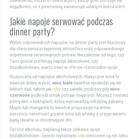
oświetleniu, muzyce i dekoracjom, każdy gość poczuje się
wyjątkowo, co z pewnością zaowocuje udanym wieczorem.
Jakie napoje serwować podczas
dinner party?
Wybór odpowiednich napojów na dinner party jest kluczowy
dla stworzenia przyjemnej atmosfery oraz odpowiedniego
dopełnienia serwowanych potraw. Niezależnie od tego, czy
Twoi goście preferują napoje alkoholowe, czy
bezalkoholowe, warto mieć w ofercie różnorodne opcje.
Rozpocznij od napojów alkoholowych. Klasyczne wina to
zawsze dobry wybór;
wino białe
świetnie sprawdzi się do
lekkich dań, takich jak
ryby
czy sałatki, podczas gdy
wino
czerwone
podkreśli smak potraw mięsnych. Możesz również
pomyśleć o koktajlach, które wprowadzą odrobinę zabawy.
Mojito lub margarita to świetne propozycje na letnie
wieczory, natomiast grzane wino lub whisky z przyprawami
będą idealne w chłodniejsze dni.
Oprócz alkoholu, zaplanuj także ciekawe opcje
bezalkoholowe. Świeżo wyciśnięte
soki
owocowe są nie tylko