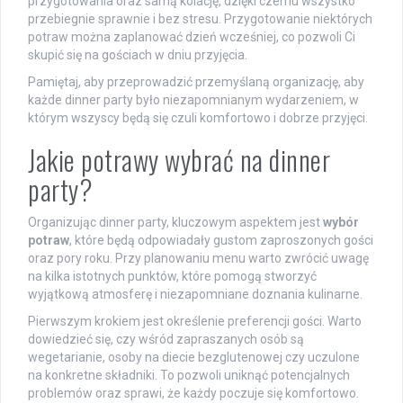
przygotowania oraz samą kolację, dzięki czemu wszystko
przebiegnie sprawnie i bez stresu. Przygotowanie niektórych
potraw można zaplanować dzień wcześniej, co pozwoli Ci
skupić się na gościach w dniu przyjęcia.
Pamiętaj, aby przeprowadzić przemyślaną organizację, aby
każde dinner party było niezapomnianym wydarzeniem, w
którym wszyscy będą się czuli komfortowo i dobrze przyjęci.
Jakie potrawy wybrać na dinner
party?
Organizując dinner party, kluczowym aspektem jest
wybór
potraw
, które będą odpowiadały gustom zaproszonych gości
oraz pory roku. Przy planowaniu menu warto zwrócić uwagę
na kilka istotnych punktów, które pomogą stworzyć
wyjątkową atmosferę i niezapomniane doznania kulinarne.
Pierwszym krokiem jest określenie preferencji gości. Warto
dowiedzieć się, czy wśród zapraszanych osób są
wegetarianie, osoby na diecie bezglutenowej czy uczulone
na konkretne składniki. To pozwoli uniknąć potencjalnych
problemów oraz sprawi, że każdy poczuje się komfortowo.