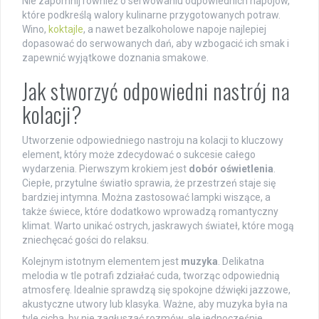
Nie zapomnij również o serwowaniu odpowiednich napojów,
które podkreślą walory kulinarne przygotowanych potraw.
Wino,
koktajle
, a nawet bezalkoholowe napoje najlepiej
dopasować do serwowanych dań, aby wzbogacić ich smak i
zapewnić wyjątkowe doznania smakowe.
Jak stworzyć odpowiedni nastrój na
kolacji?
Utworzenie odpowiedniego nastroju na kolacji to kluczowy
element, który może zdecydować o sukcesie całego
wydarzenia. Pierwszym krokiem jest
dobór oświetlenia
.
Ciepłe, przytulne światło sprawia, że przestrzeń staje się
bardziej intymna. Można zastosować lampki wiszące, a
także świece, które dodatkowo wprowadzą romantyczny
klimat. Warto unikać ostrych, jaskrawych świateł, które mogą
zniechęcać gości do relaksu.
Kolejnym istotnym elementem jest
muzyka
. Delikatna
melodia w tle potrafi zdziałać cuda, tworząc odpowiednią
atmosferę. Idealnie sprawdzą się spokojne dźwięki jazzowe,
akustyczne utwory lub klasyka. Ważne, aby muzyka była na
tyle cicha, by nie zagłuszać rozmów, ale jednocześnie