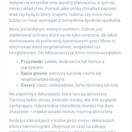
wpłynie na wszystkie inne aspekty planowania, w tym na
menu i układ stołu. Pomyśl, jakie osoby chciałbyś zaprosić
oraz czy będą to bliscy znajomi, rodzina, czy może nowi
ludzie, co może wymagać przemyślenia dynamiki spotkania.
Menu jest kolejnym ważnym punktem. Dobrze jest
zaplanować potrawy, które są nie tylko smaczne, ale także
dostosowane do preferencji żywieniowych gości. Może to
obejmować dania wegetariańskie, wegańskie czy
bezglutenowe. Oto kilka propozycji, które można uwzględnić:
Przystawki
: sałatki, deski serów lub humus z
warzywami.
Danie główne
: pieczony kurczak, risotto lub
wegetariańska lasagna.
Desery
: ciasto czekoladowe, tarta owocowa lub lody.
Nie zapomnij o dekoracjach, które tworzą atmosferę.
Zastosuj ładne obrusy, świeczki i kwiaty, aby stół wyglądał
zachęcająco. Odpowiednie oświetlenie również ma duże
znaczenie – miękkie światło tworzy intymną atmosferę.
Kiedy już zdecydujesz o liczbie gości, menu i dekoracjach,
stwórz harmonogram. Obejmuje on czas na zakupy,