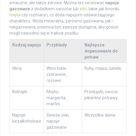
smaczne, ale także zdrowe. Można też serwować
napoje
gazowane
z dodatkiem owoców lub
ziół
, takie jak limonki,
mięta
czy rozmaryn, co doda napojom odświeżającego
charakteru. Woda mineralna, zarówno gazowana, jak i
niegazowana, powinna być zawsze dostępna, aby goście
mogli nawodnić się w trakcie posiłku.
Rodzaj napoju
Przykłady
Najlepsze
dopasowanie do
potraw
Wina
Wino białe,
Ryby, mięsa, sałatki
czerwone,
różowe
Koktajle
Mojito,
Przekąski, owoce,
margarita,
pikantne potrawy
martini
Napoje
Świeże soki,
Wszystkie dania
bezalkoholowe
napoje
gazowane