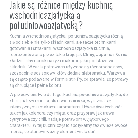
Jakie są różnice między kuchnią
wschodnioazjatycką a
południowoazjatycką?
Kuchnia wschodnioazjatycka i południowoazjatycka różnią
się od siebie nie tylko składnikami, ale także technikami
gotowania i smakami. Wschodnioazjatycka kuchnia,
reprezentowana przez takie kraje jak
Chiny
,
Japonia
i
Korea
,
kładzie silny nacisk na ryż i makaron jako podstawowe
składniki. W wielu potrawach używane są różnorodne sosy,
szczególnie sos sojowy, który dodaje głębi smaku. Warzywa
są często podawane w formie stir-fry, co sprawia, że potrawy
są chrupiące i pełne koloru.
W przeciwieństwie do tego, kuchnia południowoazjatycka, do
której należy m.in.
tajska
i
wietnamska
, wyróżnia się
intensywnymi smakami i aromatami. Użycie świeżych ziół,
takich jak kolendra czy mięta, oraz przypraw jak trawa
cytrynowa czy chili, nadaje potrawom wyjątkowego
charakteru. W tej kuchni często spotykamy też świeże owoce
morza, co stanowi ważny element wielu dań.