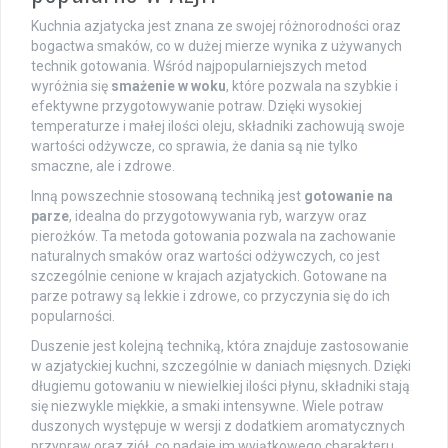
Kuchnia azjatycka jest znana ze swojej różnorodności oraz
bogactwa smaków, co w dużej mierze wynika z używanych
technik gotowania. Wśród najpopularniejszych metod
wyróżnia się
smażenie w woku
, które pozwala na szybkie i
efektywne przygotowywanie potraw. Dzięki wysokiej
temperaturze i małej ilości oleju, składniki zachowują swoje
wartości odżywcze, co sprawia, że dania są nie tylko
smaczne, ale i zdrowe.
Inną powszechnie stosowaną techniką jest
gotowanie na
parze
, idealna do przygotowywania ryb, warzyw oraz
pierożków. Ta metoda gotowania pozwala na zachowanie
naturalnych smaków oraz wartości odżywczych, co jest
szczególnie cenione w krajach azjatyckich. Gotowane na
parze potrawy są lekkie i zdrowe, co przyczynia się do ich
popularności.
Duszenie jest kolejną techniką, która znajduje zastosowanie
w azjatyckiej kuchni, szczególnie w daniach mięsnych. Dzięki
długiemu gotowaniu w niewielkiej ilości płynu, składniki stają
się niezwykle miękkie, a smaki intensywne. Wiele potraw
duszonych występuje w wersji z dodatkiem aromatycznych
przypraw oraz ziół, co nadaje im wyjątkowego charakteru.