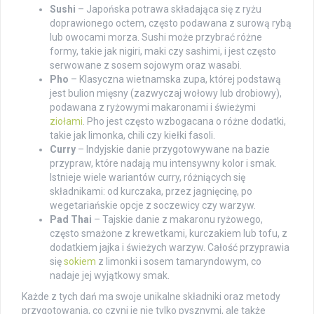
Sushi
– Japońska potrawa składająca się z ryżu
doprawionego octem, często podawana z surową rybą
lub owocami morza. Sushi może przybrać różne
formy, takie jak nigiri, maki czy sashimi, i jest często
serwowane z sosem sojowym oraz wasabi.
Pho
– Klasyczna wietnamska zupa, której podstawą
jest bulion mięsny (zazwyczaj wołowy lub drobiowy),
podawana z ryżowymi makaronami i świeżymi
ziołami
. Pho jest często wzbogacana o różne dodatki,
takie jak limonka, chili czy kiełki fasoli.
Curry
– Indyjskie danie przygotowywane na bazie
przypraw, które nadają mu intensywny kolor i smak.
Istnieje wiele wariantów curry, różniących się
składnikami: od kurczaka, przez jagnięcinę, po
wegetariańskie opcje z soczewicy czy warzyw.
Pad Thai
– Tajskie danie z makaronu ryżowego,
często smażone z krewetkami, kurczakiem lub tofu, z
dodatkiem jajka i świeżych warzyw. Całość przyprawia
się
sokiem
z limonki i sosem tamaryndowym, co
nadaje jej wyjątkowy smak.
Każde z tych dań ma swoje unikalne składniki oraz metody
przygotowania, co czyni je nie tylko pysznymi, ale także