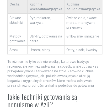
Cecha
Kuchnia
Kuchnia
wschodnioazjatycka
południowoazjatycka
Główne
Ryż, makaron,
Świeże zioła, owoce
składniki
warzywa
morza, intensywne
przyprawy
Metody
Stir-fry, gotowanie na
Grillowanie, smażenie
gotowania
parze
Smak
Umami, słony
Ostry, słodki, kwaśny
Te różnice nie tylko odzwierciedlają kulturowe tradycje
regionów, ale również wpływają na sposób, w jaki potrawy są
przygotowywane i serwowane na stole. Zarówno kuchnia
wschodnioazjatycka, jak i południowoazjatycka oferują
bogactwo oryginalnych smaków, które można odkrywać
przez ich różnorodność i unikalne podejście do gotowania.
Jakie techniki gotowania są
popularne w Azji?