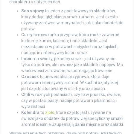
charakteru azjatyckich dań.
Sos sojowy
to jeden z podstawowych składników,
który dodaje głębokiego smaku umami. Jest często
używany zarówno w marynatach, jak i jako dodatek do
potraw.
Curry
to mieszanka przypraw, która może zawierać
kurkumę, kumin, kolendrę i inne składniki. Jest
niezastąpiona w potrawach indyjskich oraz tajskich,
nadając im intensywny kolor i smak.
Imbir
ma świeży, pikantny smak i jest używany nie
tylko do potraw, ale również jako składnik napojów. Ma
właściwości zdrowotne, wspomagając trawienie.
Czosnek
to uniwersalna przyprawa, która daje
potrawom intensywny aromat. W kuchni azjatyckiej
jest często stosowany w stir-fry oraz sosach.
Chili
w różnych postaciach, czy to w proszku, świeże,
czy w postaci pasty, nadaje potrawom pikantności i
wyrazistości.
Kolendra
to
zioło
, które często jest używane na
świeżo jako dodatek do potraw. Jej specyficzny smak i
aromat idealnie uzupełniają dania mięsne oraz sałatki.
Wprowadzenie tych przypraw do swoich potraw azjatyckich