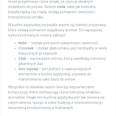
może przyjmować różne smaki, co czyni je idealnym
dodatkiem do potraw. Świeże
zioła
, takie jak kolendra,
bazylię tajską czy mięta, dodają potrawom świeżości i
intensywności smaku.
W kuchni azjatyckiej niezwykle ważne są również przyprawy,
które nadają potrawom wyjątkowy aromat. Do najczęściej
wykorzystywanych można zaliczyć:
Imbir
– nadaje potrawom pikantności i świeżości.
Czosnek
– dodaje głębi smaku, jest niezbędny w wielu
klasycznych przepisach.
Chili
– wprowadza ostrość, którą uwielbiają miłośnicy
pikantnych dań.
Sos sojowy
– jest jednym z najważniejszych
elementów w kuchni azjatyckiej, używany do
marynowania i jako baza do sosów.
Wszystkie te składniki razem tworzą niepowtarzalne
kompozycje, które zachwycają różnorodnością smaków i
aromatów. Dzięki nim kuchnia azjatycka jest tak ceniona na
całym świecie, łącząc w sobie tradycję z nowoczesnością i
nieustanną kreatywnością w kulinariach.