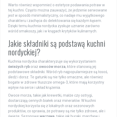
Warto również wspomnieć o estetyce podawania potraw w
tej kuchni. Często można zauważyć, że jedzenie serwowane
jest w sposób minimalistyczny, co nadaje mu wyjątkowego
charakteru i zachęca do delektowania się każdym kęsem.
Dzięki temu kuchnia nordycka zyskuje uznanie zarówno
wśród smakoszy, jak i w kręgach krytyków kulinarnych.
Jakie składniki są podstawą kuchni
nordyckiej?
Kuchnia nordycka charakteryzuje się wykorzystaniem
świeżych ryb
oraz
owoców morza
, które stanowią jej
podstawowe składniki. Wśród ryb najpopularniejsze są łosoś,
śledź i dorsz. Te gatunki są nie tylko smaczne, ale również
bogate w zdrowe tłuszcze omega-3, które mają korzystny
wpływ na serce i układ krążenia.
Owoce morza, takie jak krewetki, małże czy ostrygi,
dostarczają cennych białek oraz minerałów. W kuchni
nordyckiej korzysta się z lokalnych oraz sezonowych
produktów, co sprawia, że potrawy są nie tylko zdrowe, ale i
świeże. Sezonowe
warzywa
, takie jak buraki, marchew i