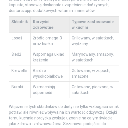
kapusta, stanowią doskonałe uzupełnienie dań rybnych,
dostarczając dodatkowych witamin i minerałów.
Składnik
Korzyści
Typowe zastosowanie
zdrowotne
w kuchni
Łosoś
Źródło omega-3
Grillowany, w sałatkach,
oraz białka
wędzony
Śledź
Wspomaga układ
Marynowany, smażony,
krążenia
w sałatkach
Krewetki
Bardzo
Gotowane, w zupach,
wysokobiałkowe
smażone
Buraki
Wzmacniają
Gotowane, pieczone, w
odporność
sałatkach
Włączenie tych składników do diety nie tylko wzbogaca smak
potraw, ale również wpływa na ich wartość odżywczą. Dzięki
temu kuchnia nordycka zyskuje uznanie na całym świecie
jako zdrowa i zrównoważona. Sezonowe podejście do