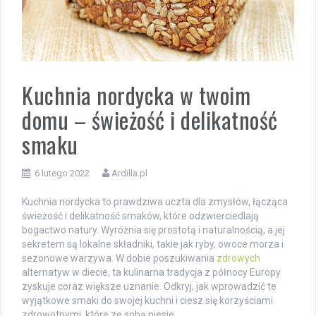
Kuchnia nordycka w twoim
domu – świeżość i delikatność
smaku
6 lutego 2022
Ardilla.pl
Kuchnia nordycka to prawdziwa uczta dla zmysłów, łącząca
świeżość i delikatność smaków, które odzwierciedlają
bogactwo natury. Wyróżnia się prostotą i naturalnością, a jej
sekretem są lokalne składniki, takie jak ryby, owoce morza i
sezonowe warzywa. W dobie poszukiwania
zdrowych
alternatyw w diecie, ta kulinarna tradycja z północy Europy
zyskuje coraz większe uznanie. Odkryj, jak wprowadzić te
wyjątkowe smaki do swojej kuchni i ciesz się korzyściami
zdrowotnymi, które ze sobą niesie.