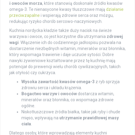
i owoców morza
, które stanowią doskonałe źródło kwasów
omega-3. Te nienasycone kwasy tłuszczowe mają
działanie
przeciwzapalne
i wspierają zdrowie serca oraz mózgu,
redukując ryzyko chorób sercowo-naczyniowych.
Kuchnia nordycka kładzie także duży nacisk na świeże
warzywa i owoce, co jest korzystne dla utrzymania
zdrowej
wagi
. Włączenie ich do codziennego jadłospisu pozwala na
dostarczenie niezbędnych witamin, minerałów oraz błonnika,
który wspomaga trawienie i daje uczucie sytości. Dobre
nawyki żywieniowe kształtowane przez tę kuchnię mają
potencjał do prewencji wielu chorób cywilizacyjnych, takich
jak otyłość czy cukrzyca.
Wysoka zawartość kwasów omega-3
z ryb sprzyja
zdrowiu serca i układu krążenia.
Bogactwo warzyw i owoców
dostarcza witamin,
minerałów oraz błonnika, co wspomaga zdrowie
ogólne.
Niskotłuszczowe źródła białka, takie jak ryby i chude
mięso, wpływają na
utrzymanie prawidłowej masy
ciała
.
Dlatego osoby, które wprowadzają elementy kuchni