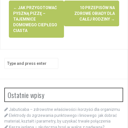
Post
←
JAK PRZYGOTOWAĆ
10 PRZEPISÓW NA
navigation
PYSZNĄ PIZZĘ –
ZDROWE OBIADY DLA
TAJEMNICE
CAŁEJ RODZINY
→
DOMOWEGO CIEPŁEGO
CIASTA
Search
for:
Ostatnie wpisy
Jabuticaba – zdrowotne właściwości i korzyści dla organizmu
Elektrody do zgrzewania punktowego i liniowego: jak dobrać
materiał, kształt i parametry, by uzyskać trwałe połączenia
Kasza jaglana – skuteczna broń w walce z nadwagą?