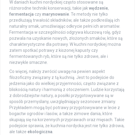
W daniach kuchni nordyckiej często stosowane są
różnorodne techniki konserwacji, takie jak
wędzenie
,
fermentacja
czy
marynowanie
. Te metody nie tylko
przedłużają trwałość składników, ale także podkreślają ich
naturalny smak, umożliwiając odkrycie pełni ich aromatów.
Fermentacja w szczególności odgrywa kluczową rolę, gdyż
pozwala na uzyskanie nowych, złożonych smaków, które są
charakterystyczne dla potrawy. W kuchni nordyckiej można
zatem spotkać potrawy z kiszonej kapusty czy
fermentowanych ryb, które są nie tylko zdrowe, ale i
niezwykle smaczne.
Co więcej, należy zwrócić uwagę na pewien aspekt
filozoficzny związany z tą kuchnią. Jest to podejście do
jedzenia jako do wielkiej przyjemności, często związane z
bliskością natury i harmonią z otoczeniem. Ludzie korzystają
z dobrodziejstw natury, a posiłki przygotowywane są w
sposób przemyślany, uwzględniający sezonowe zmiany.
Przykładem mogą być potrawy przygotowywane w lecie z
bogactw ogrodów i lasów, a także zimowe dania, które
skupiają się na korzennych przyprawach oraz mięsach. Takie
podejście sprawia, że kuchnia nordycka jest nie tylko zdrowa,
ale także
ekologiczna
.