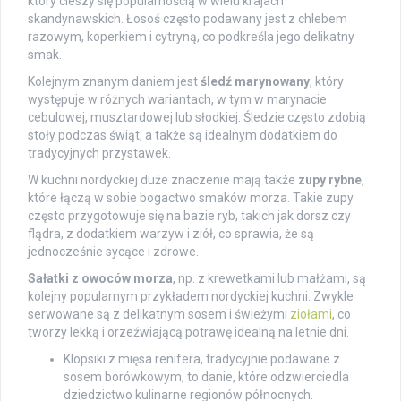
który cieszy się popularnością w wielu krajach
skandynawskich. Łosoś często podawany jest z chlebem
razowym, koperkiem i cytryną, co podkreśla jego delikatny
smak.
Kolejnym znanym daniem jest
śledź marynowany
, który
występuje w różnych wariantach, w tym w marynacie
cebulowej, musztardowej lub słodkiej. Śledzie często zdobią
stoły podczas świąt, a także są idealnym dodatkiem do
tradycyjnych przystawek.
W kuchni nordyckiej duże znaczenie mają także
zupy rybne
,
które łączą w sobie bogactwo smaków morza. Takie zupy
często przygotowuje się na bazie ryb, takich jak dorsz czy
flądra, z dodatkiem warzyw i ziół, co sprawia, że są
jednocześnie sycące i zdrowe.
Sałatki z owoców morza
, np. z krewetkami lub małżami, są
kolejny popularnym przykładem nordyckiej kuchni. Zwykle
serwowane są z delikatnym sosem i świeżymi
ziołami
, co
tworzy lekką i orzeźwiającą potrawę idealną na letnie dni.
Klopsiki z mięsa renifera, tradycyjnie podawane z
sosem borówkowym, to danie, które odzwierciedla
dziedzictwo kulinarne regionów północnych.