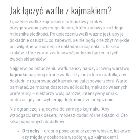
Jak łączyć wafle z kajmakiem?
Łączenie wafli z kajmakiem to kluczowy krok w
przygotowaniu pysznego deseru, który zachwyci każdego
miłośnika słodkości. Po upieczeniu wafli ważne jest, aby je
dokładnie ostudzić, co zapewni, że nie będą one zbyt miękkie
ani wilgotne w momencie nakładania kajmaku. Oto kilka
kroków, które warto zastosować podczas łączenia tych
dwóch składników.
Najpierw, po ostudzeniu wafli, należy nałożyć równą warstwę
kajmaku
na jedną stronę wafla. Użyj noża lub szpatułki, aby
dokładnie rozprowadzić kajmak na całej powierzchni. Warto
pamiętać, że można dostosować ilość kajmaku do własnych
preferencji – niektórzy wolą bardziej intensywny smak,
podczas gdy inni wybierają delikatniejsze połączenie.
Nie ograniczaj się jedynie do samego kajmaku! Aby
wzbogacić smak deseru, możesz dodać różne składniki. Oto
kilka popularnych dodatków:
Orzechy
– drobno posiekane orzechy włoskie, laskowe
czy migdały doskonale współgrają z kajmakiem i