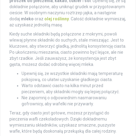
proszek do pieczenia
,
kakao
,
cukier
i
sól
. Upewnij się, że są
dokładnie połączone, aby uniknąć grudek w przygotowanym
cieście. W osobnym naczyniu roztrzep jajka, a następnie
dodaj
mleko
oraz
olej roślinny
. Całość dokładnie wymieszaj,
aż uzyskasz jednolitą masę.
Kiedy suche składniki będą połączone z mokrymi, powoli
wlewaj płynne składniki do suchych, stale mieszając. Jest to
kluczowe, aby stworzyć gładką, jednolitą konsystencję ciasta.
Po ukończeniu mieszania, ciasto powinno być lejące, ale nie
zbyt rzadkie. Jeśli zauważysz, że konsystencja jest zbyt
gęsta, możesz dodać odrobinę więcej mleka.
Upewnij się, że wszystkie składniki mają temperaturę
pokojową, co ułatwi uzyskanie gładkiego ciasta.
Warto odstawić ciasto na kilka minut przed
pieczeniem, aby składniki mogły się lepiej połączyć.
Nie zapomnij o odpowiednim nasmarowaniu
gofrownicy, aby wafelki nie przywarły.
Teraz, gdy ciasto jest gotowe, możesz przystąpić do
pieczenia wafli czekoladowych. Dzięki dokładnemu
wymieszaniu składników, uzyskasz smaczne, puszyste
wafle, które będą doskonałą przekąską dla całej rodziny.