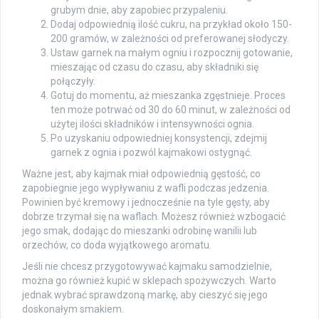
grubym dnie, aby zapobiec przypaleniu.
Dodaj odpowiednią ilość cukru, na przykład około 150-
200 gramów, w zależności od preferowanej słodyczy.
Ustaw garnek na małym ogniu i rozpocznij gotowanie,
mieszając od czasu do czasu, aby składniki się
połączyły.
Gotuj do momentu, aż mieszanka zgęstnieje. Proces
ten może potrwać od 30 do 60 minut, w zależności od
użytej ilości składników i intensywności ognia.
Po uzyskaniu odpowiedniej konsystencji, zdejmij
garnek z ognia i pozwól kajmakowi ostygnąć.
Ważne jest, aby kajmak miał odpowiednią gęstość, co
zapobiegnie jego wypływaniu z wafli podczas jedzenia.
Powinien być kremowy i jednocześnie na tyle gęsty, aby
dobrze trzymał się na waflach. Możesz również wzbogacić
jego smak, dodając do mieszanki odrobinę wanilii lub
orzechów, co doda wyjątkowego aromatu.
Jeśli nie chcesz przygotowywać kajmaku samodzielnie,
można go również kupić w sklepach spożywczych. Warto
jednak wybrać sprawdzoną markę, aby cieszyć się jego
doskonałym smakiem.