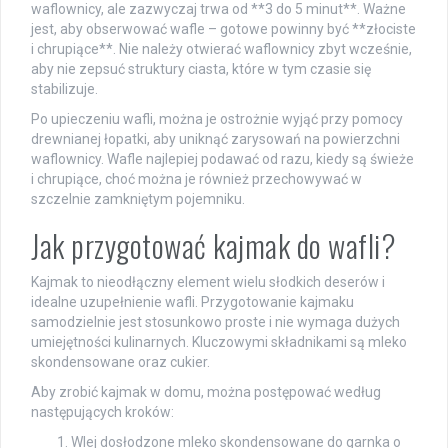
waflownicy, ale zazwyczaj trwa od **3 do 5 minut**. Ważne
jest, aby obserwować wafle – gotowe powinny być **złociste
i chrupiące**. Nie należy otwierać waflownicy zbyt wcześnie,
aby nie zepsuć struktury ciasta, które w tym czasie się
stabilizuje.
Po upieczeniu wafli, można je ostrożnie wyjąć przy pomocy
drewnianej łopatki, aby uniknąć zarysowań na powierzchni
waflownicy. Wafle najlepiej podawać od razu, kiedy są świeże
i chrupiące, choć można je również przechowywać w
szczelnie zamkniętym pojemniku.
Jak przygotować kajmak do wafli?
Kajmak to nieodłączny element wielu słodkich deserów i
idealne uzupełnienie wafli. Przygotowanie kajmaku
samodzielnie jest stosunkowo proste i nie wymaga dużych
umiejętności kulinarnych. Kluczowymi składnikami są mleko
skondensowane oraz cukier.
Aby zrobić kajmak w domu, można postępować według
następujących kroków:
Wlej dosłodzone mleko skondensowane do garnka o