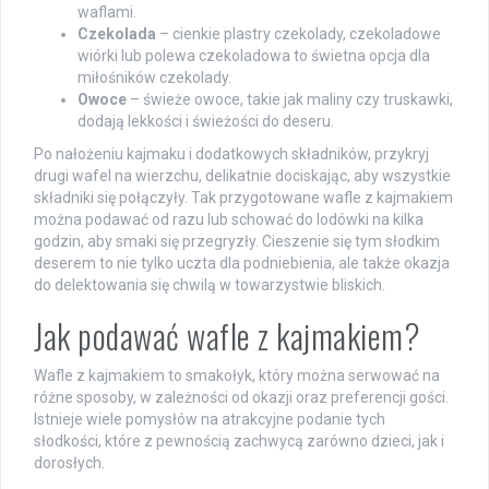
waflami.
Czekolada
– cienkie plastry czekolady, czekoladowe
wiórki lub polewa czekoladowa to świetna opcja dla
miłośników czekolady.
Owoce
– świeże owoce, takie jak maliny czy truskawki,
dodają lekkości i świeżości do deseru.
Po nałożeniu kajmaku i dodatkowych składników, przykryj
drugi wafel na wierzchu, delikatnie dociskając, aby wszystkie
składniki się połączyły. Tak przygotowane wafle z kajmakiem
można podawać od razu lub schować do lodówki na kilka
godzin, aby smaki się przegryzły. Cieszenie się tym słodkim
deserem to nie tylko uczta dla podniebienia, ale także okazja
do delektowania się chwilą w towarzystwie bliskich.
Jak podawać wafle z kajmakiem?
Wafle z kajmakiem to smakołyk, który można serwować na
różne sposoby, w zależności od okazji oraz preferencji gości.
Istnieje wiele pomysłów na atrakcyjne podanie tych
słodkości, które z pewnością zachwycą zarówno dzieci, jak i
dorosłych.