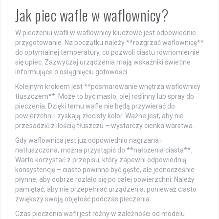
Jak piec wafle w waflownicy?
W pieczeniu wafli w waflownicy kluczowe jest odpowiednie
przygotowanie. Na początku należy **rozgrzać waflownicę**
do optymalnej temperatury, co pozwoli ciastu równomiernie
się upiec. Zazwyczaj urządzenia mają wskaźniki świetlne
informujące o osiągnięciu gotowości.
Kolejnym krokiem jest **posmarowanie wnętrza waflownicy
tłuszczem**. Może to być masło, olej roślinny lub spray do
pieczenia. Dzięki temu wafle nie będą przywierać do
powierzchni i zyskają złocisty kolor. Ważne jest, aby nie
przesadzić z ilością tłuszczu – wystarczy cienka warstwa.
Gdy waflownica jest już odpowiednio nagrzana i
natłuszczona, można przystąpić do **nałożenia ciasta**.
Warto korzystać z przepisu, który zapewni odpowiednią
konsystencję – ciasto powinno być gęste, ale jednocześnie
płynne, aby dobrze rozlało się po całej powierzchni. Należy
pamiętać, aby nie przepełniać urządzenia, ponieważ ciasto
zwiększy swoją objętość podczas pieczenia.
Czas pieczenia wafli jest różny w zależności od modelu