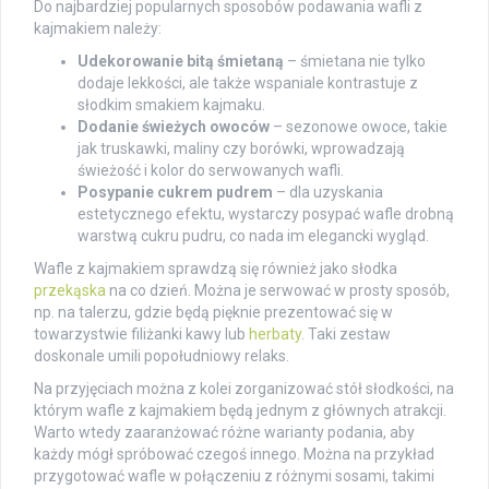
Do najbardziej popularnych sposobów podawania wafli z
kajmakiem należy:
Udekorowanie bitą śmietaną
– śmietana nie tylko
dodaje lekkości, ale także wspaniale kontrastuje z
słodkim smakiem kajmaku.
Dodanie świeżych owoców
– sezonowe owoce, takie
jak truskawki, maliny czy borówki, wprowadzają
świeżość i kolor do serwowanych wafli.
Posypanie cukrem pudrem
– dla uzyskania
estetycznego efektu, wystarczy posypać wafle drobną
warstwą cukru pudru, co nada im elegancki wygląd.
Wafle z kajmakiem sprawdzą się również jako słodka
przekąska
na co dzień. Można je serwować w prosty sposób,
np. na talerzu, gdzie będą pięknie prezentować się w
towarzystwie filiżanki kawy lub
herbaty
. Taki zestaw
doskonale umili popołudniowy relaks.
Na przyjęciach można z kolei zorganizować stół słodkości, na
którym wafle z kajmakiem będą jednym z głównych atrakcji.
Warto wtedy zaaranżować różne warianty podania, aby
każdy mógł spróbować czegoś innego. Można na przykład
przygotować wafle w połączeniu z różnymi sosami, takimi