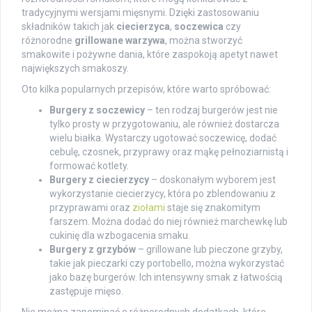
tradycyjnymi wersjami mięsnymi. Dzięki zastosowaniu
składników takich jak
ciecierzyca
,
soczewica
czy
różnorodne
grillowane warzywa
, można stworzyć
smakowite i pożywne dania, które zaspokoją apetyt nawet
największych smakoszy.
Oto kilka popularnych przepisów, które warto spróbować:
Burgery z soczewicy
– ten rodzaj burgerów jest nie
tylko prosty w przygotowaniu, ale również dostarcza
wielu białka. Wystarczy ugotować soczewicę, dodać
cebulę, czosnek, przyprawy oraz mąkę pełnoziarnistą i
formować kotlety.
Burgery z ciecierzycy
– doskonałym wyborem jest
wykorzystanie ciecierzycy, która po zblendowaniu z
przyprawami oraz
ziołami
staje się znakomitym
farszem. Można dodać do niej również marchewkę lub
cukinię dla wzbogacenia smaku.
Burgery z grzybów
– grillowane lub pieczone grzyby,
takie jak pieczarki czy portobello, można wykorzystać
jako bazę burgerów. Ich intensywny smak z łatwością
zastępuje mięso.