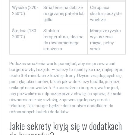
Wysoka (220-
Smażenie na dobrze
Chrupiąca
250°C)
rozgrzanej patelni lub
skórka, soczyste
grillu.
wnętrze.
Średnia (180-
Stabilna
Mniejsze ryzyko
200°C)
temperatura, idealna
wysuszenia
do równomiernego
mięsa, pełny
smażenia.
smak.
Podczas smażenia warto pamiętać, aby nie przewracać
burgerów zbyt często — należy to robić tylko raz, najlepiej po
około 3-4 minutach z każdej strony. Użycie znajdujących się
pod ręką akcesoriów, takich jak widełki czy łopatki, pomoże
uniknąć niepowodzeń. Po usmażeniu burgera, ważne jest,
aby pozwolić mu odpocząć przez chwilę, co sprawi, że
soki
równomiernie się rozłożą, zapewniając lepszy smak i
teksturę. Taki burger będzie doskonałym dodatkiem do
różnorodnych bułek i dodatków.
Jakie sekrety kryją się w dodatkach