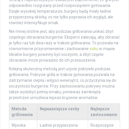
odpowiednio rozgrzany przed rozpoczęciem gotowania.
Dzięki wysokiej temperaturze, burgery będą miały ładnie
przypieczoną skórkę, co nie tylko poprawia ich wygląd, ale
również intensyfikuje smak.
Nie mniej istotne jest, aby podczas grillowania unikać zbyt
częstego obracania burgerów. Eksperci zalecają, aby obracać
je tylko raz lub dwa razy w trakcie grillowania. To pozwala na
równomierne przyrumienienie i zachowanie
soku
w mięsie.
Idealne burgery powinny być soczyste, a zbyt częste
obracanie może prowadzić do ich przesuszenia.
Kolejną skuteczną metodą jest użycie pokrywki podczas
grillowania. Pokrycie grilla w trakcie gotowania pozwala na
zatrzymanie ciepła i wilgoci wewnątrz, co przyczynia się do
soczystości burgerów. Przy zastosowaniu pokrywy można
także wydobyć pełnię smaku, ponieważ zamknięta
przestrzeń umożliwia lepsze krążenie aromatów.
Metoda
Najważniejsze cechy
Najlepsze
grillowania
zastosowanie
Wysoka
Ładnie przypieczona
Rozpoczęcie