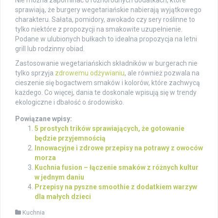
Nie można zapominać o różnorodnych dodatkach, które
sprawiają, że burgery wegetariańskie nabierają wyjątkowego
charakteru. Sałata, pomidory, awokado czy sery roślinne to
tylko niektóre z propozycji na smakowite uzupełnienie.
Podane w ulubionych bułkach to idealna propozycja na letni
grill lub rodzinny obiad.
Zastosowanie wegetariańskich składników w burgerach nie
tylko sprzyja
zdrowemu odżywianiu
, ale również pozwala na
cieszenie się bogactwem smaków i kolorów, które zachwycą
każdego. Co więcej, dania te doskonale wpisują się w trendy
ekologiczne i dbałość o środowisko.
Powiązane wpisy:
5 prostych trików sprawiających, że gotowanie
będzie przyjemnością
Innowacyjne i zdrowe przepisy na potrawy z owoców
morza
Kuchnia fusion – łączenie smaków z różnych kultur
w jednym daniu
Przepisy na pyszne smoothie z dodatkiem warzyw
dla małych dzieci
Kuchnia