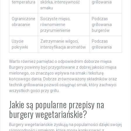
temperatura
skórka, intensywność
grillowania
smaku
Ograniczone
Soczyste mięso,
Podczas
obracanie
równomierne
grillowania
przyrumienienie
burgerów
Użycie
Zatrzymanie wilgoci,
Podczas
pokrywki
intensyfikacja aromatów
grillowania
Warto również pamiętać o odpowiednim doborze mięsa.
Burgery powinny być przygotowane z dobrej jakości mięsa
mielonego, co znacząco wpływa na smak i teksturę
końcowego dania. Dobrze zrównoważony składników oraz
technik grillowania pozwoli osiągnąć smak, który zachwyci
wszystkich gości przy grillu.
Jakie są popularne przepisy na
burgery wegetariańskie?
Burgery wegetariańskie zyskują na popularności dzięki swojej
różnorodności i smakom, które mogą konkurować z