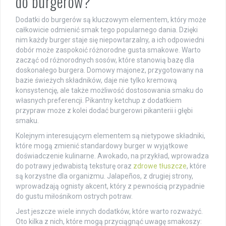
do burgerów?
Dodatki do burgerów są kluczowym elementem, który może
całkowicie odmienić smak tego popularnego dania. Dzięki
nim każdy burger staje się niepowtarzalny, a ich odpowiedni
dobór może zaspokoić różnorodne gusta smakowe. Warto
zacząć od różnorodnych sosów, które stanowią bazę dla
doskonałego burgera. Domowy majonez, przygotowany na
bazie świeżych składników, daje nie tylko kremową
konsystencję, ale także możliwość dostosowania smaku do
własnych preferencji. Pikantny ketchup z dodatkiem
przypraw może z kolei dodać burgerowi pikanterii i głębi
smaku.
Kolejnym interesującym elementem są nietypowe składniki,
które mogą zmienić standardowy burger w wyjątkowe
doświadczenie kulinarne. Awokado, na przykład, wprowadza
do potrawy jedwabistą teksturę oraz
zdrowe tłuszcze
, które
są korzystne dla organizmu. Jalapeños, z drugiej strony,
wprowadzają ognisty akcent, który z pewnością przypadnie
do gustu miłośnikom ostrych potraw.
Jest jeszcze wiele innych dodatków, które warto rozważyć.
Oto kilka z nich, które mogą przyciągnąć uwagę smakoszy: