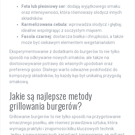
Feta lub pleśniowy ser:
dodają wyjątkowego smaku
oraz intensywności, która równoważy słodycz innych
składników.
Karmelizowana cebula:
wprowadza słodycz i głębię,
idealnie współgrając z soczystym mięsem.
Fasola czarnej:
dostarcza białka i chrupkości, a także
może być ciekawym elementem wegetariańskim.
Eksperymentowanie z dodatkami do burgerów to nie tylko
sposób na odkrywanie nowych smaków, ale także na
dostosowywanie potrawy do własnych upodobań oraz
preferencji gości. Dlatego warto odważnie podchodzić do
kompozycji składników, by każdy kęs był unikalną przygodą
smakową.
Jakie są najlepsze metody
grillowania burgerów?
Grillowanie burgerów to nie tylko sposób na przygotowanie
smacznego posiłku, ale również prawdziwa sztuka, która
wymaga praktyki i znajomości kilku kluczowych technik.
Jedną z najważniejszych zasad jest zapewnienie, że grill jest