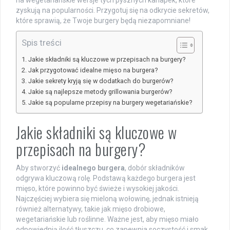
na wegetariańskie wersje tych pysznych kanapek, które
zyskują na popularności. Przygotuj się na odkrycie sekretów,
które sprawią, że Twoje burgery będą niezapomniane!
Spis treści
Jakie składniki są kluczowe w przepisach na burgery?
Jak przygotować idealne mięso na burgera?
Jakie sekrety kryją się w dodatkach do burgerów?
Jakie są najlepsze metody grillowania burgerów?
Jakie są popularne przepisy na burgery wegetariańskie?
Jakie składniki są kluczowe w
przepisach na burgery?
Aby stworzyć
idealnego burgera
, dobór składników
odgrywa kluczową rolę. Podstawą każdego burgera jest
mięso, które powinno być świeże i wysokiej jakości.
Najczęściej wybiera się mieloną wołowinę, jednak istnieją
również alternatywy, takie jak mięso drobiowe,
wegetariańskie lub roślinne. Ważne jest, aby mięso miało
odpowiednią ilość tłuszczu, co zapewnia soczystość i smak.