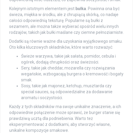
Kolejnym istotnym elementem jest
bułka
. Powinna ona być
świeża, miękka w środku, ale z chrupiącą skórką, co nadaje
całości odpowiednią teksturę. Popularne są bułki z
sezamem, ale można także wybierać spośród wielu innych
rodzajów, takich jak bułki maślane czy ciemne pełnoziarniste.
Dodatki są równie ważne dla uzyskania wyjątkowego smaku.
Oto kilka kluczowych składników, które warto rozważyć:
Świeże warzywa, takie jak sałata, pomidor, cebula i
ogórek, dodają chrupkości oraz świeżości.
Sery, takie jak cheddar, mozarella czy rozwiązania
wegańskie, wzbogacają burgera o kremowość i bogaty
smak.
Sosy, takie jak majonez, ketchup, musztarda czy
special sauces, są odpowiedzialne za dodawanie
aromatu i soczystości.
Każdy z tych składników ma swoje unikalne znaczenie, a ich
odpowiednie połączenie może sprawić, że burger stanie się
prawdziwą ucztą dla podniebienia. Warto też
eksperymentować z dodatkami, aby stworzyć własne,
unikalne kompozycje smakowe.