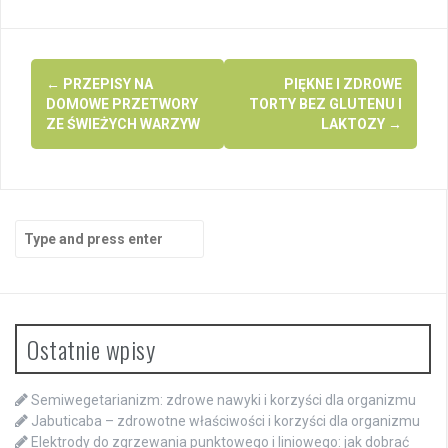
Post
←
PRZEPISY NA
PIĘKNE I ZDROWE
navigation
DOMOWE PRZETWORY
TORTY BEZ GLUTENU I
ZE ŚWIEŻYCH WARZYW
LAKTOZY
→
Search
for:
Ostatnie wpisy
Semiwegetarianizm: zdrowe nawyki i korzyści dla organizmu
Jabuticaba – zdrowotne właściwości i korzyści dla organizmu
Elektrody do zgrzewania punktowego i liniowego: jak dobrać