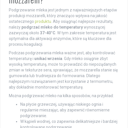
Podgrzewanie mleka jest jednym z najważniejszych etapów
produkcji mozzarelli, który znacząco wpływa na jakość
ostatecznego
produktu
. Aby osiągnąć najlepsze rezultaty,
należy
podgrzać mleko do temperatury
wynoszącej
zazwyczaj około
37-40°C
. W tym zakresie temperatura jest
optymalna dla aktywacji enzymów, które są kluczowe dla
procesu koagulacji.
Podczas podgrzewania mleka ważne jest, aby kontrolować
temperaturę i
unikać wrzenia
. Gdy mleko osiągnie zbyt
wysoką temperaturę, może to prowadzić do niepożądanych
zmian w teksturze sera, sprawiając, że mozzarella stanie się
gumowata lub trudniejsza do formowania. Dlatego
najlepszym rozwiązaniem jest korzystanie z termometru,
aby dokładnie monitorować temperaturę.
Można podgrzewać mleko na kilka sposobów, na przykład:
Na płycie grzewczej, używając niskiego ognia i
regularnie mieszając, aby zapewnić równomierne
podgrzewanie.
W kąpieli wodnej, co zapewnia delikatniejsze i bardziej
kontrolowane podgrzewanie.