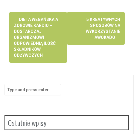
Post
←
DIETA WEGAŃSKA A
5 KREATYWNYCH
navigation
ZDROWIE KARDIO –
SPOSOBÓW NA
DOSTARCZAJ
WYKORZYSTANIE
ORGANIZMOWI
AWOKADO
→
ODPOWIEDNIĄ ILOŚĆ
SKŁADNIKÓW
ODŻYWCZYCH
Search
for:
Ostatnie wpisy