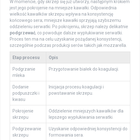
W momencie, gdy skrzep się już utworzy, następnym krokiem
jest jego pokrojenie na mniejsze kawałki. Odpowiednia
wielkość kawałków skrzepu wpływa na konsystencję
końcowego sera; mniejsze kawałki sprzyjają szybszemu
oddzieleniu serwatki. Po pokrojeniu, skrzep należy delikatnie
podgrzewać
, co powoduje dalsze wypłukiwanie serwatki.
Proces ten ma na celu uzyskanie pożądanej konsystencji,
szczególnie podczas produkcji serów takich jak mozzarella.
Etap procesu
Opis
Podgrzanie
Przygotowanie białek do koagulacji.
mleka
Dodanie
Inicjacja procesu koagulacji i
podpuszczki i
powstawanie skrzepu.
kwasu
Pokrojenie
Oddzielenie mniejszych kawałków dla
skrzepu
lepszego wypłukiwania serwatki.
Podgrzewanie
Uzyskanie odpowiedniej konsystencji do
skrzepu
formowania sera.