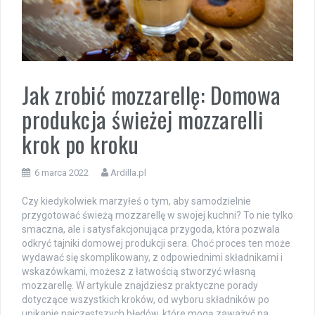
Jak zrobić mozzarellę: Domowa
produkcja świeżej mozzarelli
krok po kroku
6 marca 2022
Ardilla.pl
Czy kiedykolwiek marzyłeś o tym, aby samodzielnie
przygotować świeżą mozzarellę w swojej kuchni? To nie tylko
smaczna, ale i satysfakcjonująca przygoda, która pozwala
odkryć tajniki domowej produkcji sera. Choć proces ten może
wydawać się skomplikowany, z odpowiednimi składnikami i
wskazówkami, możesz z łatwością stworzyć własną
mozzarellę. W artykule znajdziesz praktyczne porady
dotyczące wszystkich kroków, od wyboru składników po
unikanie najczęstszych błędów, które mogą zaważyć na