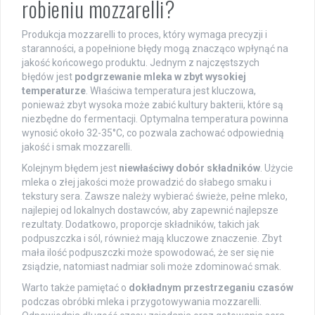
robieniu mozzarelli?
Produkcja mozzarelli to proces, który wymaga precyzji i
staranności, a popełnione błędy mogą znacząco wpłynąć na
jakość końcowego produktu. Jednym z najczęstszych
błędów jest
podgrzewanie mleka w zbyt wysokiej
temperaturze
. Właściwa temperatura jest kluczowa,
ponieważ zbyt wysoka może zabić kultury bakterii, które są
niezbędne do fermentacji. Optymalna temperatura powinna
wynosić około 32-35°C, co pozwala zachować odpowiednią
jakość i smak mozzarelli.
Kolejnym błędem jest
niewłaściwy dobór składników
. Użycie
mleka o złej jakości może prowadzić do słabego smaku i
tekstury sera. Zawsze należy wybierać świeże, pełne mleko,
najlepiej od lokalnych dostawców, aby zapewnić najlepsze
rezultaty. Dodatkowo, proporcje składników, takich jak
podpuszczka i sól, również mają kluczowe znaczenie. Zbyt
mała ilość podpuszczki może spowodować, że ser się nie
zsiądzie, natomiast nadmiar soli może zdominować smak.
Warto także pamiętać o
dokładnym przestrzeganiu czasów
podczas obróbki mleka i przygotowywania mozzarelli.