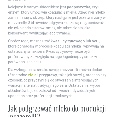
Kolejnym istotnym składnikiem jest
podpuszczka
, czyli
enzym, który umożliwia koagulację mleka. Dzięki niej mleko
zamienia się w skrzep, który następnie jest przetwarzany w
mozzarellę.
Sól
również odgrywa kluczową rolę, ponieważ
nie tylko nadaje serowi smak, ale także działa jako
konserwant, wydłużając jego trwałość.
Oprócz tego, można użyć
kwasu cytrynowego lub octu
,
które pomagają w procesie koagulacji mleka i wpływają na
ostateczny smak sera. Kwas cytrynowy może być
preferowany ze względu na jego łagodniejszy smak w
porównaniu do octu.
Dla wzbogacenia smaku swojej mozzarelli, można dodać
różnorodne
zioła
i przyprawy
, takie jak bazylię, oregano czy
czosnek, co przyczyni się do stworzenia interesujących
wariacji na temat tradycyjnego sera. Ostatecznie, wybór
składników będzie zależał od Twoich indywidualnych
upodobań oraz preferencji smakowych.
Jak podgrzewać mleko do produkcji
mozzarelli?