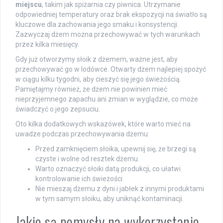
miejscu
, takim jak spiżarnia czy piwnica. Utrzymanie
odpowiedniej temperatury oraz brak ekspozycji na światło są
kluczowe dla zachowania jego smaku i konsystencji.
Zazwyczaj dżem można przechowywać w tych warunkach
przez kilka miesięcy.
Gdy już otworzymy słoik z dżemem, ważne jest, aby
przechowywać go w lodówce. Otwarty dżem najlepiej spożyć
w ciągu kilku tygodni, aby cieszyć się jego świeżością.
Pamiętajmy również, że dżem nie powinien mieć
nieprzyjemnego zapachu ani zmian w wyglądzie, co może
świadczyć o jego zepsuciu.
Oto kilka dodatkowych wskazówek, które warto mieć na
uwadze podczas przechowywania dżemu:
Przed zamknięciem słoika, upewnij się, że brzegi są
czyste i wolne od resztek dżemu.
Warto oznaczyć słoiki datą produkcji, co ułatwi
kontrolowanie ich świeżości.
Nie mieszaj dżemu z dyni i jabłek z innymi produktami
w tym samym słoiku, aby uniknąć kontaminacji.
Jakie są pomysły na wykorzystanie