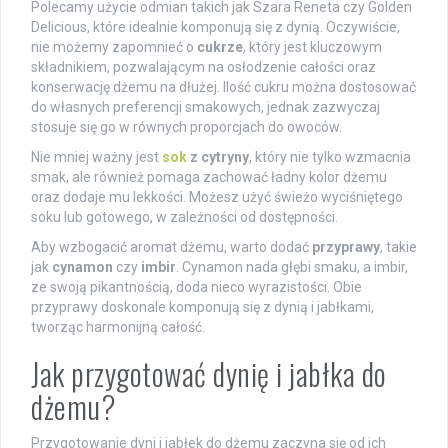
Polecamy użycie odmian takich jak Szara Reneta czy Golden
Delicious, które idealnie komponują się z dynią. Oczywiście,
nie możemy zapomnieć o
cukrze
, który jest kluczowym
składnikiem, pozwalającym na osłodzenie całości oraz
konserwację dżemu na dłużej. Ilość cukru można dostosować
do własnych preferencji smakowych, jednak zazwyczaj
stosuje się go w równych proporcjach do owoców.
Nie mniej ważny jest
sok
z cytryny
, który nie tylko wzmacnia
smak, ale również pomaga zachować ładny kolor dżemu
oraz dodaje mu lekkości. Możesz użyć świeżo wyciśniętego
soku lub gotowego, w zależności od dostępności.
Aby wzbogacić aromat dżemu, warto dodać
przyprawy
, takie
jak
cynamon
czy
imbir
. Cynamon nada głębi smaku, a imbir,
ze swoją pikantnością, doda nieco wyrazistości. Obie
przyprawy doskonale komponują się z dynią i jabłkami,
tworząc harmonijną całość.
Jak przygotować dynię i jabłka do
dżemu?
Przygotowanie dyni i jabłek do dżemu zaczyna się od ich