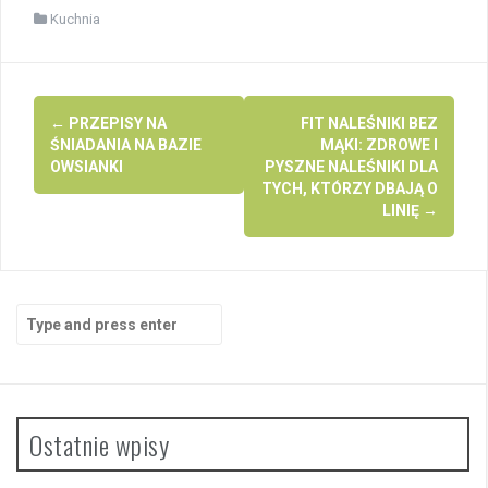
Kuchnia
Post
←
PRZEPISY NA
FIT NALEŚNIKI BEZ
navigation
ŚNIADANIA NA BAZIE
MĄKI: ZDROWE I
OWSIANKI
PYSZNE NALEŚNIKI DLA
TYCH, KTÓRZY DBAJĄ O
LINIĘ
→
Search
for:
Ostatnie wpisy