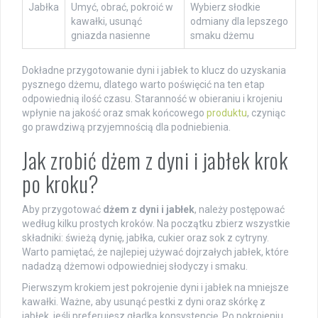
Jabłka
Umyć, obrać, pokroić w
Wybierz słodkie
kawałki, usunąć
odmiany dla lepszego
gniazda nasienne
smaku dżemu
Dokładne przygotowanie dyni i jabłek to klucz do uzyskania
pysznego dżemu, dlatego warto poświęcić na ten etap
odpowiednią ilość czasu. Staranność w obieraniu i krojeniu
wpłynie na jakość oraz smak końcowego
produktu
, czyniąc
go prawdziwą przyjemnością dla podniebienia.
Jak zrobić dżem z dyni i jabłek krok
po kroku?
Aby przygotować
dżem z dyni i jabłek
, należy postępować
według kilku prostych kroków. Na początku zbierz wszystkie
składniki: świeżą dynię, jabłka, cukier oraz sok z cytryny.
Warto pamiętać, że najlepiej używać dojrzałych jabłek, które
nadadzą dżemowi odpowiedniej słodyczy i smaku.
Pierwszym krokiem jest pokrojenie dyni i jabłek na mniejsze
kawałki. Ważne, aby usunąć pestki z dyni oraz skórkę z
jabłek, jeśli preferujesz gładką konsystencję. Po pokrojeniu