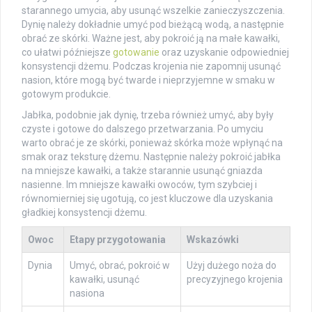
starannego umycia, aby usunąć wszelkie zanieczyszczenia.
Dynię należy dokładnie umyć pod bieżącą wodą, a następnie
obrać ze skórki. Ważne jest, aby pokroić ją na małe kawałki,
co ułatwi późniejsze
gotowanie
oraz uzyskanie odpowiedniej
konsystencji dżemu. Podczas krojenia nie zapomnij usunąć
nasion, które mogą być twarde i nieprzyjemne w smaku w
gotowym produkcie.
Jabłka, podobnie jak dynię, trzeba również umyć, aby były
czyste i gotowe do dalszego przetwarzania. Po umyciu
warto obrać je ze skórki, ponieważ skórka może wpłynąć na
smak oraz teksturę dżemu. Następnie należy pokroić jabłka
na mniejsze kawałki, a także starannie usunąć gniazda
nasienne. Im mniejsze kawałki owoców, tym szybciej i
równomierniej się ugotują, co jest kluczowe dla uzyskania
gładkiej konsystencji dżemu.
Owoc
Etapy przygotowania
Wskazówki
Dynia
Umyć, obrać, pokroić w
Użyj dużego noża do
kawałki, usunąć
precyzyjnego krojenia
nasiona