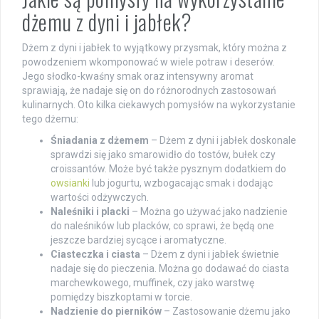
dżemu z dyni i jabłek?
Dżem z dyni i jabłek to wyjątkowy przysmak, który można z
powodzeniem wkomponować w wiele potraw i deserów.
Jego słodko-kwaśny smak oraz intensywny aromat
sprawiają, że nadaje się on do różnorodnych zastosowań
kulinarnych. Oto kilka ciekawych pomysłów na wykorzystanie
tego dżemu:
Śniadania z dżemem
– Dżem z dyni i jabłek doskonale
sprawdzi się jako smarowidło do tostów, bułek czy
croissantów. Może być także pysznym dodatkiem do
owsianki
lub jogurtu, wzbogacając smak i dodając
wartości odżywczych.
Naleśniki i placki
– Można go używać jako nadzienie
do naleśników lub placków, co sprawi, że będą one
jeszcze bardziej sycące i aromatyczne.
Ciasteczka i ciasta
– Dżem z dyni i jabłek świetnie
nadaje się do pieczenia. Można go dodawać do ciasta
marchewkowego, muffinek, czy jako warstwę
pomiędzy biszkoptami w torcie.
Nadzienie do pierników
– Zastosowanie dżemu jako