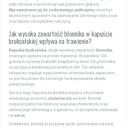
stan zdrowia oraz kontrolę nad poziomem glukozy.
Wprowadzenie jej do codziennego jadłospisu
może być
skutecznym sposobem na zachowanie zdrowego stylu życia
oraz lepsze zarządzanie cukrzycą.
Jak wysoka zawartość błonnika w kapuście
brukselskiej wpływa na trawienie?
Kapuśka brukselska
, dzięki wysokiej zawartości
błonnika
,
znacząco wpływa na proces trawienia. W zaledwie 100
gramach surowej brukselki znajdziemy około 3,8 g błonnika,
co sprzyja prawidłowej perystaltyce jelit. Ten składnik
odżywczy reguluje wypróżnienia i przeciwdziała zaparciom,
co jest kluczowe dla zdrowego funkcjonowania układu
pokarmowego.
Oprócz tego, kapusta brukselska wspiera utrzymanie
właściwego poziomu
cholesterolu
we krwi. Błonnik
rozpuszczalny ma zdolność wiązania cholesterolu oraz
ułatwia jego eliminację z organizmu, co korzystnie oddziałuje
na
serce
.
Dodatkowo, błonnik przyczynia się do zachowania zdrowej