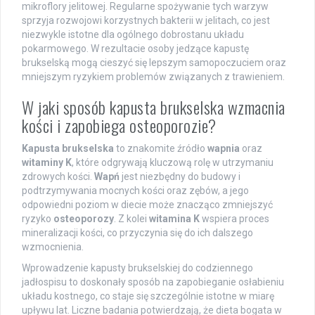
mikroflory jelitowej. Regularne spożywanie tych warzyw
sprzyja rozwojowi korzystnych bakterii w jelitach, co jest
niezwykle istotne dla ogólnego dobrostanu układu
pokarmowego. W rezultacie osoby jedzące kapustę
brukselską mogą cieszyć się lepszym samopoczuciem oraz
mniejszym ryzykiem problemów związanych z trawieniem.
W jaki sposób kapusta brukselska wzmacnia
kości i zapobiega osteoporozie?
Kapusta brukselska
to znakomite źródło
wapnia
oraz
witaminy K
, które odgrywają kluczową rolę w utrzymaniu
zdrowych kości.
Wapń
jest niezbędny do budowy i
podtrzymywania mocnych kości oraz zębów, a jego
odpowiedni poziom w diecie może znacząco zmniejszyć
ryzyko
osteoporozy
. Z kolei
witamina K
wspiera proces
mineralizacji kości, co przyczynia się do ich dalszego
wzmocnienia.
Wprowadzenie kapusty brukselskiej do codziennego
jadłospisu to doskonały sposób na zapobieganie osłabieniu
układu kostnego, co staje się szczególnie istotne w miarę
upływu lat. Liczne badania potwierdzają, że dieta bogata w