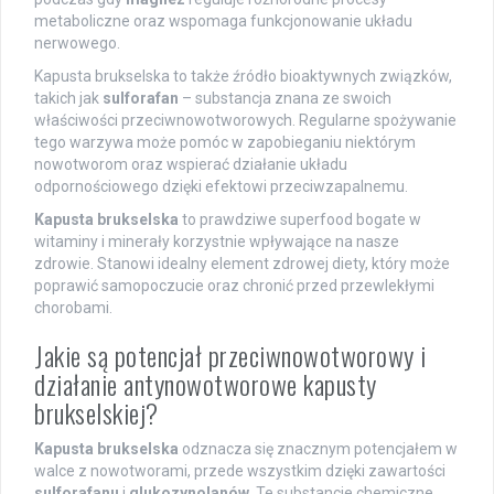
metaboliczne oraz wspomaga funkcjonowanie układu
nerwowego.
Kapusta brukselska to także źródło bioaktywnych związków,
takich jak
sulforafan
– substancja znana ze swoich
właściwości przeciwnowotworowych. Regularne spożywanie
tego warzywa może pomóc w zapobieganiu niektórym
nowotworom oraz wspierać działanie układu
odpornościowego dzięki efektowi przeciwzapalnemu.
Kapusta brukselska
to prawdziwe superfood bogate w
witaminy i minerały korzystnie wpływające na nasze
zdrowie. Stanowi idealny element zdrowej diety, który może
poprawić samopoczucie oraz chronić przed przewlekłymi
chorobami.
Jakie są potencjał przeciwnowotworowy i
działanie antynowotworowe kapusty
brukselskiej?
Kapusta brukselska
odznacza się znacznym potencjałem w
walce z nowotworami, przede wszystkim dzięki zawartości
sulforafanu
i
glukozynolanów
. Te substancje chemiczne