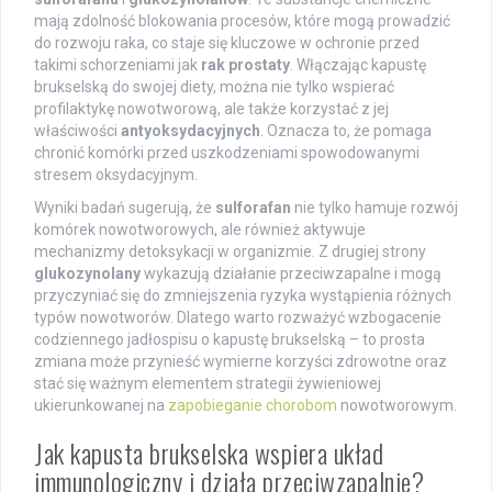
mają zdolność blokowania procesów, które mogą prowadzić
do rozwoju raka, co staje się kluczowe w ochronie przed
takimi schorzeniami jak
rak prostaty
. Włączając kapustę
brukselską do swojej diety, można nie tylko wspierać
profilaktykę nowotworową, ale także korzystać z jej
właściwości
antyoksydacyjnych
. Oznacza to, że pomaga
chronić komórki przed uszkodzeniami spowodowanymi
stresem oksydacyjnym.
Wyniki badań sugerują, że
sulforafan
nie tylko hamuje rozwój
komórek nowotworowych, ale również aktywuje
mechanizmy detoksykacji w organizmie. Z drugiej strony
glukozynolany
wykazują działanie przeciwzapalne i mogą
przyczyniać się do zmniejszenia ryzyka wystąpienia różnych
typów nowotworów. Dlatego warto rozważyć wzbogacenie
codziennego jadłospisu o kapustę brukselską – to prosta
zmiana może przynieść wymierne korzyści zdrowotne oraz
stać się ważnym elementem strategii żywieniowej
ukierunkowanej na
zapobieganie chorobom
nowotworowym.
Jak kapusta brukselska wspiera układ
immunologiczny i działa przeciwzapalnie?