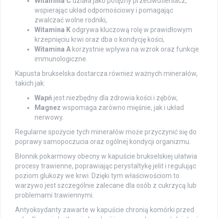
Witamina C
działa jako potężny przeciwutleniacz,
wspierając układ odpornościowy i pomagając
zwalczać wolne rodniki,
Witamina K
odgrywa kluczową rolę w prawidłowym
krzepnięciu krwi oraz dba o kondycję kości,
Witamina A
korzystnie wpływa na wzrok oraz funkcje
immunologiczne.
Kapusta brukselska dostarcza również ważnych minerałów,
takich jak:
Wapń
jest niezbędny dla zdrowia kości i zębów,
Magnez
wspomaga zarówno mięśnie, jak i układ
nerwowy.
Regularne spożycie tych minerałów może przyczynić się do
poprawy samopoczucia oraz ogólnej kondycji organizmu.
Błonnik pokarmowy obecny w kapuście brukselskiej ułatwia
procesy trawienne, poprawiając perystaltykę jelit i regulując
poziom glukozy we krwi. Dzięki tym właściwościom to
warzywo jest szczególnie zalecane dla osób z cukrzycą lub
problemami trawiennymi.
Antyoksydanty zawarte w kapuście chronią komórki przed