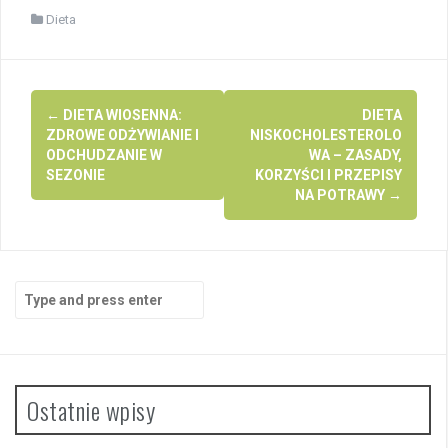
Dieta
Post
←
DIETA WIOSENNA:
DIETA
navigation
ZDROWE ODŻYWIANIE I
NISKOCHOLESTEROLO
ODCHUDZANIE W
WA – ZASADY,
SEZONIE
KORZYŚCI I PRZEPISY
NA POTRAWY
→
Search
for:
Ostatnie wpisy