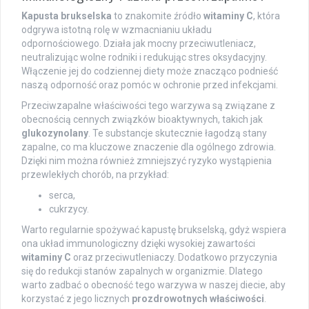
Kapusta brukselska
to znakomite źródło
witaminy C
, która
odgrywa istotną rolę w wzmacnianiu układu
odpornościowego. Działa jak mocny przeciwutleniacz,
neutralizując wolne rodniki i redukując stres oksydacyjny.
Włączenie jej do codziennej diety może znacząco podnieść
naszą odporność oraz pomóc w ochronie przed infekcjami.
Przeciwzapalne właściwości tego warzywa są związane z
obecnością cennych związków bioaktywnych, takich jak
glukozynolany
. Te substancje skutecznie łagodzą stany
zapalne, co ma kluczowe znaczenie dla ogólnego zdrowia.
Dzięki nim można również zmniejszyć ryzyko wystąpienia
przewlekłych chorób, na przykład:
serca,
cukrzycy.
Warto regularnie spożywać kapustę brukselską, gdyż wspiera
ona układ immunologiczny dzięki wysokiej zawartości
witaminy C
oraz przeciwutleniaczy. Dodatkowo przyczynia
się do redukcji stanów zapalnych w organizmie. Dlatego
warto zadbać o obecność tego warzywa w naszej diecie, aby
korzystać z jego licznych
prozdrowotnych właściwości
.