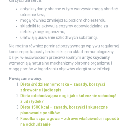
korzyści dla serca:
antyoksydanty obecne w tym warzywie mogą obniżać
ciśnienie krwi,
mogą również zmniejszać poziom cholesterolu,
składniki te aktywują enzymy odpowiedzialne za
detoksykację organizmu,
ułatwiają usuwanie szkodliwych substancji.
Nie można również pominąć pozytywnego wpływu regularnej
konsumpcji kapusty brukselskiej na układ immunologiczny.
Dzięki właściwościom przeciwzapalnym
antyoksydanty
wzmacniają naturalne mechanizmy obronne organizmu i
mogą pomóc w łagodzeniu objawów alergii oraz infekcji.
Powiązane wpisy:
Dieta śródziemnomorska – zasady, korzyści
zdrowotne i jadłospis
Dieta odchudzająca nogi: jak skutecznie schudnąć
z ud i łydek?
Dieta 1500 kcal – zasady, korzyści i skuteczne
planowanie posiłków
Fasolka szparagowa – zdrowe właściwości i sposób
na odchudzanie