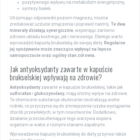
pozytywnego wpływu na metabolizm energetyczny,
syntezy białek.
Utrzymując odpowiedni poziom magnezu, można
zredukować uczucie zmęczenia i poprawić nastrój.
Te dwa
minerały działają synergicznie
, wspierając zarówno
zdrowie układu kostnego, jak i nerwowego. Dlatego warto
wprowadzić kapustę brukselską do swojej diety.
Regularne
jej spożywanie może znacząco wpłynąć na lepsze
samopoczucie oraz ogólny stan zdrowia.
Jak antyoksydanty zawarte w kapuście
brukselskiej wpływają na zdrowie?
Antyoksydanty
zawarte w kapuście brukselskiej, takie jak
sulforafan
i
glukozynolany
, mają istotny wpływ na zdrowie.
Te chemiczne substancje skutecznie neutralizują wolne
rodniki, co przyczynia się do zmniejszenia ryzyka wystąpienia
chorób przewlekłych, w tym nowotworów. Dodatkowo,
działanie przeciwutleniające tego warzywa wspiera
organizm w walce z różnymi stanami zapalnymi.
Wprowadzenie kapusty brukselskiej do diety przynosi także