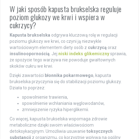
W jaki sposób kapusta brukselska reguluje
poziom glukozy we krwi i wspiera w
cukrzycy?
Kapusta brukselska
odgrywa kluczową rolę w regulacji
poziomu glukozy we krwi, co czyni ją niezwykle
wartościowym elementem diety osób z
cukrzycą
oraz
insulinoopornością
. Jej
niski indeks glikemiczny
sprawia,
że spożycie tego warzywa nie powoduje gwałtownych
skoków cukru we krwi.
Dzięki zawartości
błonnika pokarmowego
, kapusta
brukselska przyczynia się do stabilizacji poziomu glukozy.
Działa to poprzez:
spowolnienie trawienia,
spowolnienie wchłaniania węglowodanów,
zmniejszenie ryzyka hiperglikemii.
Co więcej, kapusta brukselska wspomaga zdrowie
metaboliczne dzięki swoim właściwościom
detoksykacyjnym. Umożliwia usuwanie
toksycznych
substancji
z organizmu, co korzystnie wpływa na ogólny