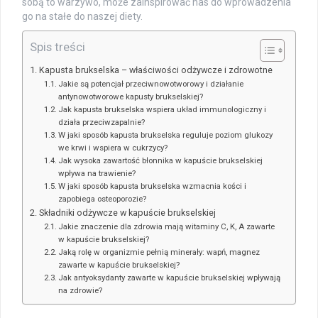
sobą to warzywo, może zainspirować nas do wprowadzenia
go na stałe do naszej diety.
Spis treści
Kapusta brukselska – właściwości odżywcze i zdrowotne
Jakie są potencjał przeciwnowotworowy i działanie
antynowotworowe kapusty brukselskiej?
Jak kapusta brukselska wspiera układ immunologiczny i
działa przeciwzapalnie?
W jaki sposób kapusta brukselska reguluje poziom glukozy
we krwi i wspiera w cukrzycy?
Jak wysoka zawartość błonnika w kapuście brukselskiej
wpływa na trawienie?
W jaki sposób kapusta brukselska wzmacnia kości i
zapobiega osteoporozie?
Składniki odżywcze w kapuście brukselskiej
Jakie znaczenie dla zdrowia mają witaminy C, K, A zawarte
w kapuście brukselskiej?
Jaką rolę w organizmie pełnią minerały: wapń, magnez
zawarte w kapuście brukselskiej?
Jak antyoksydanty zawarte w kapuście brukselskiej wpływają
na zdrowie?