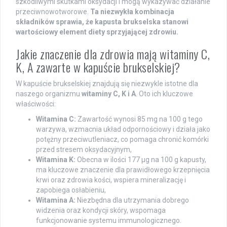
szkodliwymi skutkami oksydacji i mogą wykazywać działanie
przeciwnowotworowe.
Ta niezwykła kombinacja
składników sprawia, że kapusta brukselska stanowi
wartościowy element diety sprzyjającej zdrowiu.
Jakie znaczenie dla zdrowia mają witaminy C,
K, A zawarte w kapuście brukselskiej?
W kapuście brukselskiej znajdują się niezwykle istotne dla
naszego organizmu
witaminy C, K i A
. Oto ich kluczowe
właściwości:
Witamina C:
Zawartość wynosi 85 mg na 100 g tego
warzywa, wzmacnia układ odpornościowy i działa jako
potężny przeciwutleniacz, co pomaga chronić komórki
przed stresem oksydacyjnym,
Witamina K:
Obecna w ilości 177 µg na 100 g kapusty,
ma kluczowe znaczenie dla prawidłowego krzepnięcia
krwi oraz zdrowia kości, wspiera mineralizację i
zapobiega osłabieniu,
Witamina A:
Niezbędna dla utrzymania dobrego
widzenia oraz kondycji skóry, wspomaga
funkcjonowanie systemu immunologicznego.