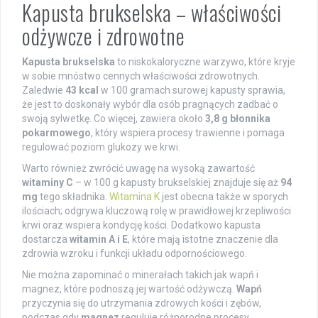
Kapusta brukselska – właściwości
odżywcze i zdrowotne
Kapusta brukselska
to niskokaloryczne warzywo, które kryje
w sobie mnóstwo cennych właściwości zdrowotnych.
Zaledwie
43 kcal
w 100 gramach surowej kapusty sprawia,
że jest to doskonały wybór dla osób pragnących zadbać o
swoją sylwetkę. Co więcej, zawiera około
3,8 g błonnika
pokarmowego
, który wspiera procesy trawienne i pomaga
regulować poziom glukozy we krwi.
Warto również zwrócić uwagę na wysoką zawartość
witaminy C
– w 100 g kapusty brukselskiej znajduje się aż
94
mg
tego składnika.
Witamina K
jest obecna także w sporych
ilościach; odgrywa kluczową rolę w prawidłowej krzepliwości
krwi oraz wspiera kondycję kości. Dodatkowo kapusta
dostarcza
witamin A i E
, które mają istotne znaczenie dla
zdrowia wzroku i funkcji układu odpornościowego.
Nie można zapominać o minerałach takich jak wapń i
magnez, które podnoszą jej wartość odżywczą.
Wapń
przyczynia się do utrzymania zdrowych kości i zębów,
podczas gdy
magnez
reguluje różnorodne procesy