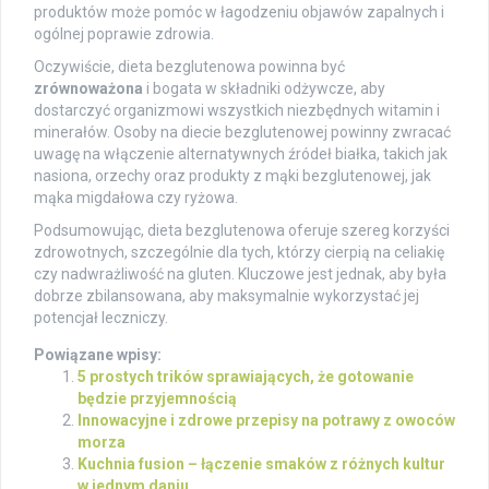
produktów może pomóc w łagodzeniu objawów zapalnych i
ogólnej poprawie zdrowia.
Oczywiście, dieta bezglutenowa powinna być
zrównoważona
i bogata w składniki odżywcze, aby
dostarczyć organizmowi wszystkich niezbędnych witamin i
minerałów. Osoby na diecie bezglutenowej powinny zwracać
uwagę na włączenie alternatywnych źródeł białka, takich jak
nasiona, orzechy oraz produkty z mąki bezglutenowej, jak
mąka migdałowa czy ryżowa.
Podsumowując, dieta bezglutenowa oferuje szereg korzyści
zdrowotnych, szczególnie dla tych, którzy cierpią na celiakię
czy nadwrażliwość na gluten. Kluczowe jest jednak, aby była
dobrze zbilansowana, aby maksymalnie wykorzystać jej
potencjał leczniczy.
Powiązane wpisy:
5 prostych trików sprawiających, że gotowanie
będzie przyjemnością
Innowacyjne i zdrowe przepisy na potrawy z owoców
morza
Kuchnia fusion – łączenie smaków z różnych kultur
w jednym daniu