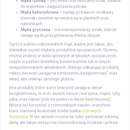
Mąka ryżowa
– jest lekka i ma neutralny smak, idealna
do wypieków i zagęszczania potraw.
Mąka kukurydziana
– nadaje potrawom słodkawy
posmak i świetnie sprawdza się w plackach oraz
naleśnikach.
Mąka gryczana
– ma intensywniejszy smak, dobrze
nadaje się do przygotowania chleba i klusek.
Oprócz wyboru odpowiednich mąk, ważne jest także, aby
dokładnie czytać etykiety produktów spożywczych. Glutenu
można znaleźć w wielu gotowych artykułach spożywczych,
często w postaci dodatków, konserwantów lub w innych
niespodziewanych składnikach. Dlatego zakupując produkty,
należy zwracać uwagę na oznaczenia „bezglutenowy” oraz
skład, aby uniknąć ukrytego glutenu.
Inne produkty, które warto brać pod uwagę w diecie
bezglutenowej, to m.in. świeże owoce i warzywa, mięso, ryby,
jajka, oraz nabiał (jeśli nie jesteś na diecie bezmlecznej).
Można też korzystać z różnorodnych nasion i orzechów,
które stanowią doskonałe źródło białka i
zdrowych
tłuszczów
. W ten sposób można nie tylko zachować zdrową
dietę, ale także cieszyć się różnorodnością smaków i potraw.