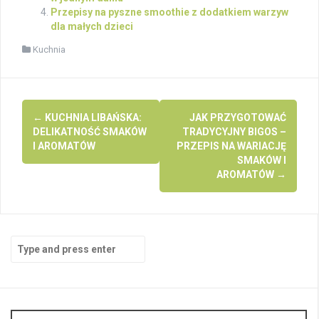
Przepisy na pyszne smoothie z dodatkiem warzyw
dla małych dzieci
Kuchnia
Post
←
KUCHNIA LIBAŃSKA:
JAK PRZYGOTOWAĆ
navigation
DELIKATNOŚĆ SMAKÓW
TRADYCYJNY BIGOS –
I AROMATÓW
PRZEPIS NA WARIACJĘ
SMAKÓW I
AROMATÓW
→
Search
for: