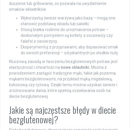
duszenie lub grillowanie, co pozwala na uwydatnienie
smaków składników.
Wykorzystuj świeże warzywa jako bazę – mogą one
stanowić podstawę obiadu lub sałatki.
Stosuj białka roślinne do urozmaicenia potraw –
doskonałym pomysłem są kotlety z soczewicy czy
falafel z ciecierzycy.
Eksperymentuj z przyprawami, aby dopasować smak
do swoich preferencji – od pikantnych po słodkie nuty.
Kluczową zasadą w tworzeniu bezglutenowych potraw jest
elastyczność i otwartość na
nowe składniki
. Można z
powodzeniem zastąpić tradycyjne mąki, takie jak pszenna,
mąkami bezglutenowymi, na przykład mąką migdałową,
kokosową czy ryżową. Dzięki temu można uzyskać świeże i
zróżnicowane dania, które spełnią oczekiwania osób na
diecie bezglutenowej.
Jakie są najczęstsze błędy w diecie
bezglutenowej?
Dieta bezglutenowa, chociaż może przynieść wiele korzyści