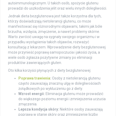
autoimmunologicznym. U takich osób, spożycie glutenu
prowadzi do uszkodzenia jelit oraz wielu innych dolegliwości.
Jednak dieta bezglutenowa jest także korzystna dla tych,
którzy doświadczają nietolerancji glutenu, co może
manifestować się różnorodnymi objawami, takimi jak bóle
brzucha, wzdęcia, zmęczenie, a nawet problemy skórne.
Warto zwrócić uwagę na sygnały swojego organizmu i w
przypadku wystąpienia takich objawów, rozważyć
konsultację z lekarzem. Wprowadzenie diety bezglutenowej
może przynieść poprawę samopoczucia i jakości życia, a
wiele osób zgłasza pozytywne zmiany po eliminacji
produktów zawierających gluten.
Oto kilka korzyści płynących z diety bezglutenowej:
Poprawa trawienia
:
Osoby z nietolerancją glutenu
często zauważają znaczną ulgę w dolegliwościach
żołądkowych po wykluczeniu go z diety.
Wzrost energii:
Eliminacja glutenu może prowadzić
do większego poziomu energii i zmniejszenia uczucia
zmęczenia.
Lepsza kondycja skóry:
Niektóre osoby zauważają
poprawę w stanie skóry oraz zmniejszenie liczby