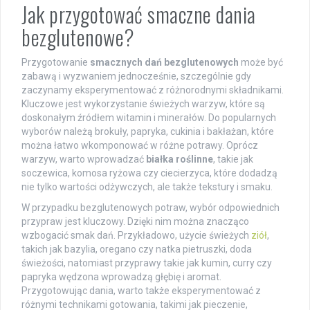
Jak przygotować smaczne dania
bezglutenowe?
Przygotowanie
smacznych dań bezglutenowych
może być
zabawą i wyzwaniem jednocześnie, szczególnie gdy
zaczynamy eksperymentować z różnorodnymi składnikami.
Kluczowe jest wykorzystanie świeżych warzyw, które są
doskonałym źródłem witamin i minerałów. Do popularnych
wyborów należą brokuły, papryka, cukinia i bakłażan, które
można łatwo wkomponować w różne potrawy. Oprócz
warzyw, warto wprowadzać
białka roślinne
, takie jak
soczewica, komosa ryżowa czy ciecierzyca, które dodadzą
nie tylko wartości odżywczych, ale także tekstury i smaku.
W przypadku bezglutenowych potraw, wybór odpowiednich
przypraw jest kluczowy. Dzięki nim można znacząco
wzbogacić smak dań. Przykładowo, użycie świeżych
ziół
,
takich jak bazylia, oregano czy natka pietruszki, doda
świeżości, natomiast przyprawy takie jak kumin, curry czy
papryka wędzona wprowadzą głębię i aromat.
Przygotowując dania, warto także eksperymentować z
różnymi technikami gotowania, takimi jak pieczenie,