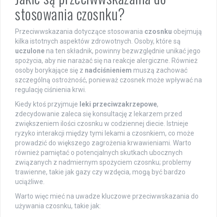
stosowania czosnku?
Przeciwwskazania dotyczące stosowania
czosnku
obejmują
kilka istotnych aspektów zdrowotnych. Osoby, które są
uczulone
na ten składnik, powinny bezwzględnie unikać jego
spożycia, aby nie narażać się na reakcje alergiczne. Również
osoby borykające się z
nadciśnieniem
muszą zachować
szczególną ostrożność, ponieważ czosnek może wpływać na
regulację ciśnienia krwi.
Kiedy ktoś przyjmuje
leki przeciwzakrzepowe
,
zdecydowanie zaleca się konsultację z lekarzem przed
zwiększeniem ilości czosnku w codziennej diecie. Istnieje
ryzyko interakcji między tymi lekami a czosnkiem, co może
prowadzić do większego zagrożenia krwawieniami. Warto
również pamiętać o potencjalnych skutkach ubocznych
związanych z nadmiernym spożyciem czosnku; problemy
trawienne, takie jak gazy czy wzdęcia, mogą być bardzo
uciążliwe.
Warto więc mieć na uwadze kluczowe przeciwwskazania do
używania czosnku, takie jak: