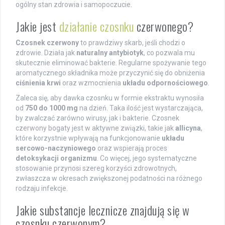
ogólny stan zdrowia i samopoczucie.
Jakie jest
działanie czosnku
czerwonego?
Czosnek czerwony
to prawdziwy skarb, jeśli chodzi o
zdrowie. Działa jak
naturalny antybiotyk
, co pozwala mu
skutecznie eliminować bakterie. Regularne spożywanie tego
aromatycznego składnika może przyczynić się do obniżenia
ciśnienia krwi
oraz wzmocnienia
układu odpornościowego
.
Zaleca się, aby dawka czosnku w formie ekstraktu wynosiła
od
750 do 1000 mg
na dzień. Taka ilość jest wystarczająca,
by zwalczać zarówno wirusy, jak i bakterie. Czosnek
czerwony bogaty jest w aktywne związki, takie jak
allicyna
,
które korzystnie wpływają na funkcjonowanie
układu
sercowo-naczyniowego
oraz wspierają proces
detoksykacji organizmu
. Co więcej, jego systematyczne
stosowanie przynosi szereg korzyści zdrowotnych,
zwłaszcza w okresach zwiększonej podatności na różnego
rodzaju infekcje.
Jakie substancje lecznicze znajdują się w
czosnku czerwonym?