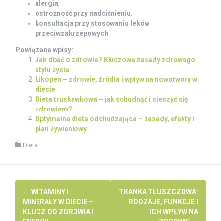
alergia
,
ostrożność przy nadciśnieniu
,
konsultacja przy stosowaniu leków
przeciwzakrzepowych
.
Powiązane wpisy:
Jak dbać o zdrowie? Kluczowe zasady zdrowego
stylu życia
Likopen – zdrowie, źródła i wpływ na nowotwory w
diecie
Dieta truskawkowa – jak schudnąć i cieszyć się
zdrowiem?
Optymalna dieta odchudzająca – zasady, efekty i
plan żywieniowy
Dieta
Post
←
WITAMINY I
TKANKA TŁUSZCZOWA:
navigation
MINERAŁY W DIECIE –
RODZAJE, FUNKCJE I
KLUCZ DO ZDROWIA I
ICH WPŁYW NA