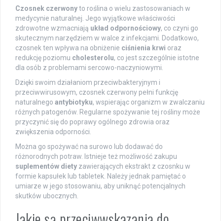
Czosnek czerwony
to roślina o wielu zastosowaniach w
medycynie naturalnej. Jego wyjątkowe właściwości
zdrowotne wzmacniają
układ odpornościowy
, co czyni go
skutecznym narzędziem w walce z infekcjami. Dodatkowo,
czosnek ten wpływa na obniżenie
ciśnienia krwi
oraz
redukcję poziomu
cholesterolu
, co jest szczególnie istotne
dla osób z problemami sercowo-naczyniowymi.
Dzięki swoim działaniom przeciwbakteryjnym i
przeciwwirusowym, czosnek czerwony pełni funkcję
naturalnego
antybiotyku
, wspierając organizm w zwalczaniu
różnych patogenów. Regularne spożywanie tej rośliny może
przyczynić się do poprawy ogólnego zdrowia oraz
zwiększenia odporności.
Można go spożywać na surowo lub dodawać do
różnorodnych potraw. Istnieje też możliwość zakupu
suplementów diety
zawierających ekstrakt z czosnku w
formie kapsułek lub tabletek. Należy jednak pamiętać o
umiarze w jego stosowaniu, aby uniknąć potencjalnych
skutków ubocznych.
Jakie są przeciwwskazania do