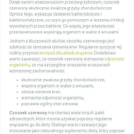
Dzięki swoim właściwościom przeciwgrzybiczym, czosnek
czerwony skutecznie zwalcza grzyby chorobotwórcze.
Oprócz tego, wykazuje działanie bakteriobójcze i
bakteriostatyczne, co czyni go pomocnym w leczeniu infekcji
wywołanych przez bakterie. Co więcej, jego właściwości
przeciwwirusowe wspierają organizm w walce z wirusami.
Jednym z kluczowych atutów czosnku czerwonego jest
zdolność do obniżania ciśnienia krwi. Regularne spożycie tej
rośliny przynosi
korzyści dla układu krążenia
. Dodatkowo
warto zauważyć, że czosnek czerwony wzmacnia
odporność
organizmu
, co ma szczególne znaczenie w sezonach
wzmożonej zachorowalności.
skutecznie zwalcza grzyby chorobotwórcze,
wspiera organizm w walce z wirusami,
obniża ciśnienie krwi,
wzmacnia odporność organizmu,
poprawia ogólny stan zdrowia.
Czosnek czerwony
ma również wiele innych zalet
zdrowotnych, które można uzyskać poprzez regularne
włączanie go do diety. Dlatego warto rozważyć jego
stosowanie jako naturalnego suplementu diety, który poprawi