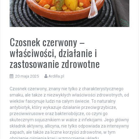
Czosnek czerwony –
właściwości, działanie i
zastosowanie zdrowotne
20 maja 2025
Ardilla.pl
Czosnek czerwony, znany nie tylko z charakterystycznego
smaku, ale także z niezwykłych właściwości zdrowotnych, od
wieków fascynuje ludzi na całym świecie. To naturalny
antybiotyk, który wykazuje działanie przeciwgrzybicze,
przeciwwirusowe oraz bakteriobójcze, co czyni go
skutecznym sojusznikiem w walce z infekcjami. Jego główny
składnik aktywny, allicyna, nie tylko odpowiada za intensywny
zapach, ale także za liczne korzyści zdrowotne, w tym
obniżenie ciśnienia krwi i wzmocnienie układu