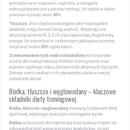
gromadzi się w mięśniach i wątrobie, a następnie
wykorzystywany jest podczas treningu. Ich udział w diecie
powinien wynosić około
40%
.
Tłuszcze
, choć często postrzegane jako niepożądane
składniki, mają również swoją wartość. Wspierają one
absorpcję witamin A, D, E i K oraz zapewniają długotrwałą
energię. Ich zawartość w codziennym jadłospisie powinna
oscylować wokół
30%
ogółu kalorii.
Zrównoważenie tych makroskładników
jest niezwykle
istotne dla maksymalizacji efektów treningowych oraz
poprawy ogólnego stanu zdrowia osób aktywnych fizycznie.
Dlatego warto zadbać o ich odpowiedni udział w naszej
codziennej diecie!
Białka, tłuszcze i węglowodany – kluczowe
składniki diety treningowej
Białka
,
tłuszcze
i
węglowodany
stanowią fundament diety
sportowej, wpływając znacząco na osiągane wyniki.
Białka
są kluczowe dla regeneracji oraz budowy mięśni. Ich
odpowiednia ilość wspiera procesy anaboliczne, co jest