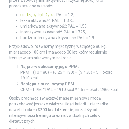
przez współczynnik aktywności fizycznej (PAL). Oto
przedstawione wartości:
siedzący tryb życia
: PAL = 1.2,
lekka aktywność: PAL = 1.375,
umiarkowana aktywność: PAL = 1.55,
intensywna aktywność: PAL = 1.725,
bardzo intensywna aktywność: PAL = 1.9.
Przykładowo, rozważmy mężczyznę ważącego 80 kg,
mierzącego 180 cm i mającego 30 lat, który regularnie
trenuje w umiarkowanym zakresie:
Najpierw obliczamy jego PPM:
PPM = (10 * 80) + (6.25 * 180) – (5 * 30) + 5 ≈ około
1910 kcal
Następnie przeliczymy CPM:
CPM = PPM * PAL = 1910 kcal * 1.55 ≈ około 2960 kcal
Osoby pragnące zwiększyć masę mięśniową mogą
potrzebować jeszcze większej ilości kalorii – nierzadko
nawet do około
3200 kcal dziennie
, co zależy od
intensywności treningu oraz indywidualnych celów
dietetycznych.