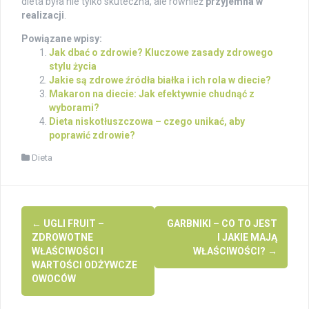
dieta była nie tylko skuteczna, ale również
przyjemna w
realizacji
.
Powiązane wpisy:
Jak dbać o zdrowie? Kluczowe zasady zdrowego
stylu życia
Jakie są zdrowe źródła białka i ich rola w diecie?
Makaron na diecie: Jak efektywnie chudnąć z
wyborami?
Dieta niskotłuszczowa – czego unikać, aby
poprawić zdrowie?
Dieta
Post
←
UGLI FRUIT –
GARBNIKI – CO TO JEST
navigation
ZDROWOTNE
I JAKIE MAJĄ
WŁAŚCIWOŚCI I
WŁAŚCIWOŚCI?
→
WARTOŚCI ODŻYWCZE
OWOCÓW