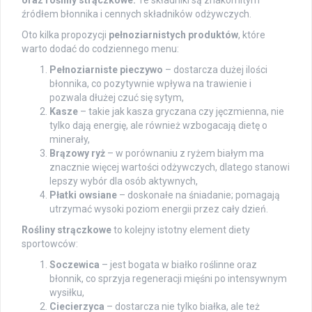
oraz rośliny strączkowe.
Te składniki są znakomitym
źródłem błonnika i cennych składników odżywczych.
Oto kilka propozycji
pełnoziarnistych produktów
, które
warto dodać do codziennego menu:
Pełnoziarniste pieczywo
– dostarcza dużej ilości
błonnika, co pozytywnie wpływa na trawienie i
pozwala dłużej czuć się sytym,
Kasze
– takie jak kasza gryczana czy jęczmienna, nie
tylko dają energię, ale również wzbogacają dietę o
minerały,
Brązowy ryż
– w porównaniu z ryżem białym ma
znacznie więcej wartości odżywczych, dlatego stanowi
lepszy wybór dla osób aktywnych,
Płatki owsiane
– doskonałe na śniadanie; pomagają
utrzymać wysoki poziom energii przez cały dzień.
Rośliny strączkowe
to kolejny istotny element diety
sportowców:
Soczewica
– jest bogata w białko roślinne oraz
błonnik, co sprzyja regeneracji mięśni po intensywnym
wysiłku,
Ciecierzyca
– dostarcza nie tylko białka, ale też