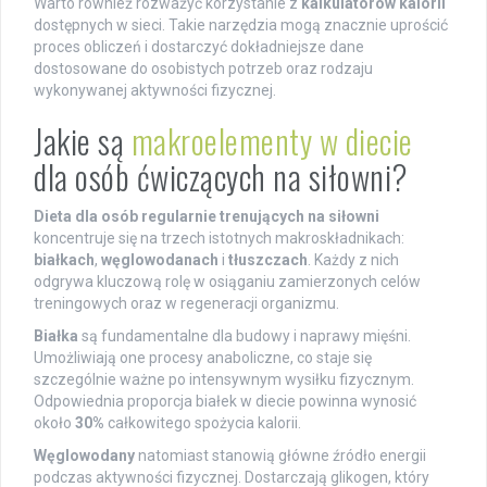
Warto również rozważyć korzystanie z
kalkulatorów kalorii
dostępnych w sieci. Takie narzędzia mogą znacznie uprościć
proces obliczeń i dostarczyć dokładniejsze dane
dostosowane do osobistych potrzeb oraz rodzaju
wykonywanej aktywności fizycznej.
Jakie są
makroelementy w diecie
dla osób ćwiczących na siłowni?
Dieta dla osób regularnie trenujących na siłowni
koncentruje się na trzech istotnych makroskładnikach:
białkach
,
węglowodanach
i
tłuszczach
. Każdy z nich
odgrywa kluczową rolę w osiąganiu zamierzonych celów
treningowych oraz w regeneracji organizmu.
Białka
są fundamentalne dla budowy i naprawy mięśni.
Umożliwiają one procesy anaboliczne, co staje się
szczególnie ważne po intensywnym wysiłku fizycznym.
Odpowiednia proporcja białek w diecie powinna wynosić
około
30%
całkowitego spożycia kalorii.
Węglowodany
natomiast stanowią główne źródło energii
podczas aktywności fizycznej. Dostarczają glikogen, który