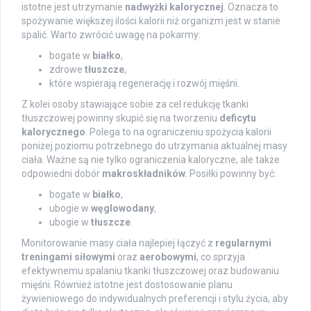
istotne jest utrzymanie
nadwyżki kalorycznej
. Oznacza to
spożywanie większej ilości kalorii niż organizm jest w stanie
spalić. Warto zwrócić uwagę na pokarmy:
bogate w
białko
,
zdrowe
tłuszcze
,
które wspierają regenerację i rozwój mięśni.
Z kolei osoby stawiające sobie za cel redukcję tkanki
tłuszczowej powinny skupić się na tworzeniu
deficytu
kalorycznego
. Polega to na ograniczeniu spożycia kalorii
poniżej poziomu potrzebnego do utrzymania aktualnej masy
ciała. Ważne są nie tylko ograniczenia kaloryczne, ale także
odpowiedni dobór
makroskładników
. Posiłki powinny być:
bogate w
białko
,
ubogie w
węglowodany
,
ubogie w
tłuszcze
.
Monitorowanie masy ciała najlepiej łączyć z
regularnymi
treningami siłowymi
oraz
aerobowymi
, co sprzyja
efektywnemu spalaniu tkanki tłuszczowej oraz budowaniu
mięśni. Również istotne jest dostosowanie planu
żywieniowego do indywidualnych preferencji i stylu życia, aby