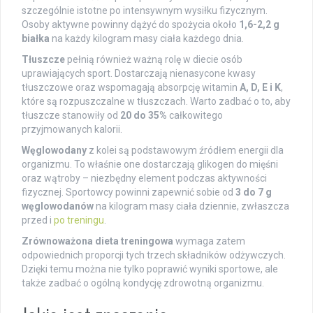
szczególnie istotne po intensywnym wysiłku fizycznym.
Osoby aktywne powinny dążyć do spożycia około
1,6-2,2 g
białka
na każdy kilogram masy ciała każdego dnia.
Tłuszcze
pełnią również ważną rolę w diecie osób
uprawiających sport. Dostarczają nienasycone kwasy
tłuszczowe oraz wspomagają absorpcję witamin
A, D, E i K
,
które są rozpuszczalne w tłuszczach. Warto zadbać o to, aby
tłuszcze stanowiły od
20 do 35%
całkowitego
przyjmowanych kalorii.
Węglowodany
z kolei są podstawowym źródłem energii dla
organizmu. To właśnie one dostarczają glikogen do mięśni
oraz wątroby – niezbędny element podczas aktywności
fizycznej. Sportowcy powinni zapewnić sobie od
3 do 7 g
węglowodanów
na kilogram masy ciała dziennie, zwłaszcza
przed i
po treningu
.
Zrównoważona dieta treningowa
wymaga zatem
odpowiednich proporcji tych trzech składników odżywczych.
Dzięki temu można nie tylko poprawić wyniki sportowe, ale
także zadbać o ogólną kondycję zdrowotną organizmu.