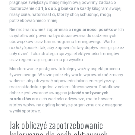
pragnące zwiększyć masę mięśniową powinny zadbać o
dostarczenie od
1,6 do 2 g białka
na każdy kilogram swojej
masy ciała, natomiast ci, którzy chcą schudnąć, mogą
potrzebować nieco mniej.
Nie można również zapominać o
regularności posiłków
. Ich
częstotliwość powinna być dopasowana do codziennych
obowiązków oraz harmonogramu treningowego. Warto
rozłożyć posiłki tak, aby zapewnić stały dopływ energii przez
cały dzień. Taka strategia sprzyja efektywności treningów
oraz regeneracji organizmu po wysiłku.
Monitorowanie postępów to kolejny ważny aspekt procesu
żywieniowego. W razie potrzeby warto wprowadzać zmiany
w diecie, aby utrzymać odpowiedni bilans energetyczny i
makroskładniki zgodne z celami fitnessowymi. Dodatkowo
dobrze jest zwracać uwagę na
jakość spożywanych
produktów
oraz ich wartości odżywcze; ma to bowiem
istotny wpływ na ogólną kondycję organizmu oraz osiągane
wyniki sportowe.
Jak obliczyć zapotrzebowanie
kaloryczne dla osób aktywnych