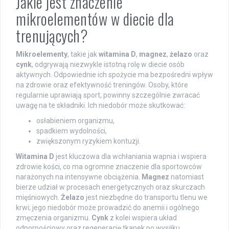
Jakie jest znaczenie
mikroelementów w diecie dla
trenujących?
Mikroelementy
, takie jak
witamina D
,
magnez
,
żelazo
oraz
cynk
, odgrywają niezwykle istotną rolę w diecie osób
aktywnych. Odpowiednie ich spożycie ma bezpośredni wpływ
na zdrowie oraz efektywność treningów. Osoby, które
regularnie uprawiają sport, powinny szczególnie zwracać
uwagę na te składniki. Ich niedobór może skutkować:
osłabieniem organizmu,
spadkiem wydolności,
zwiększonym ryzykiem kontuzji.
Witamina D
jest kluczowa dla wchłaniania wapnia i wspiera
zdrowie kości, co ma ogromne znaczenie dla sportowców
narażonych na intensywne obciążenia.
Magnez
natomiast
bierze udział w procesach energetycznych oraz skurczach
mięśniowych.
Żelazo
jest niezbędne do transportu tlenu we
krwi; jego niedobór może prowadzić do anemii i ogólnego
zmęczenia organizmu.
Cynk
z kolei wspiera układ
odpornościowy oraz regenerację tkanek po wysiłku.