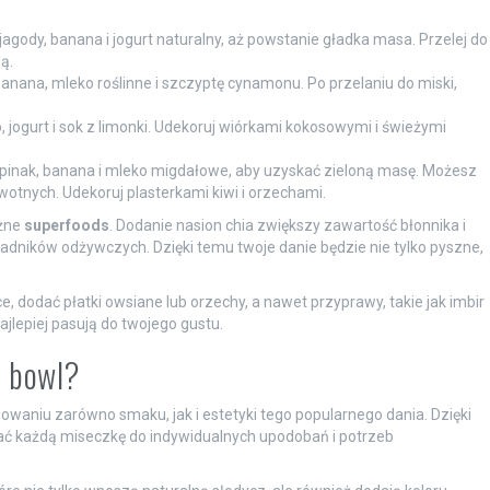
gody, banana i jogurt naturalny, aż powstanie gładka masa. Przelej do
ą.
anana, mleko roślinne i szczyptę cynamonu. Po przelaniu do miski,
ogurt i sok z limonki. Udekoruj wiórkami kokosowymi i świeżymi
pinak, banana i mleko migdałowe, aby uzyskać zieloną masę. Możesz
wotnych. Udekoruj plasterkami kiwi i orzechami.
óżne
superfoods
. Dodanie nasion chia zwiększy zawartość błonnika i
adników odżywczych. Dzięki temu twoje danie będzie nie tylko pyszne,
 dodać płatki owsiane lub orzechy, a nawet przyprawy, takie jak imbir
jlepiej pasują do twojego gustu.
e bowl?
owaniu zarówno smaku, jak i estetyki tego popularnego dania. Dzięki
ać każdą miseczkę do indywidualnych upodobań i potrzeb