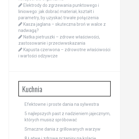
Elektrody do zgrzewania punktowego i
liniowego: jak dobrać materiał, kształt i
parametry, by uzyskać trwałe połączenia
Kasza jaglana – skuteczna broń w walce z
nadwagą?
Natka pietruszki – zdrowe właściwości,
zastosowanie i przeciwwskazania
Kapusta czerwona – zdrowotne właściwości
i wartości odżywcze
Kuchnia
Efektowne i proste dania na sylwestra
5 najlepszych past z nadzieniem jajecznym,
których musisz spróbować
Smaczne dania z grillowanych warzyw
8 Łatwe i zdrowe przepisy na kolację