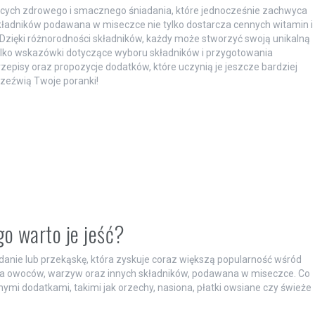
ących zdrowego i smacznego śniadania, które jednocześnie zachwyca
ładników podawana w miseczce nie tylko dostarcza cennych witamin i
 Dzięki różnorodności składników, każdy może stworzyć swoją unikalną
tylko wskazówki dotyczące wyboru składników i przygotowania
rzepisy oraz propozycje dodatków, które uczynią je jeszcze bardziej
rzeźwią Twoje poranki!
go warto je jeść?
anie lub przekąskę, która zyskuje coraz większą popularność wśród
anka owoców, warzyw oraz innych składników, podawana w miseczce. Co
mi dodatkami, takimi jak orzechy, nasiona, płatki owsiane czy świeże