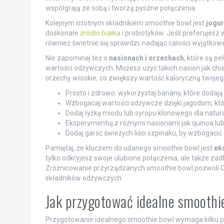
współgrają ze sobą i tworzą pyszne połączenia.
Kolejnym istotnym składnikiem smoothie bowl jest
jogur
doskonałe
źródło białka
i probiotyków. Jeśli preferujesz
również świetnie się sprawdzi, nadając całości wyjątko
Nie zapominaj też o
nasionach i orzechach
, które są pe
wartości odżywczych. Możesz użyć takich nasion jak chia
orzechy włoskie, co zwiększy wartość kaloryczną twojeg
Prosto i zdrowo: wykorzystaj banany, które dodają
Wzbogacaj wartości odżywcze dzięki jagodom, kt
Dodaj łyżkę miodu lub syropu klonowego dla natura
Eksperymentuj z różnymi nasionami jak quinoa lub
Dodaj garść świeżych liści szpinaku, by wzbogacić 
Pamiętaj, że kluczem do udanego smoothie bowl jest
ek
tylko odkryjesz swoje ulubione połączenia, ale także za
Zróżnicowanie przyrządzanych smoothie bowl pozwoli C
składników odżywczych.
Jak przygotować idealne smoothi
Przygotowanie idealnego smoothie bowl wymaga kilku p