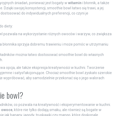
dycyjnych śniadań, ponieważ jest bogaty w
witamin
i błonnik, a także
 Dzięki swojej konsystencji, smoothie bowl łatwo się trawi, a jej
 dostosować do indywidualnych preferencji, co czyni je
o diety:
l pozwala na wykorzystanie różnych owoców i warzyw, co zwiększa
a błonnika sprzyja dobremu trawieniu i może pomóc w utrzymaniu
 składników można łatwo dostosować smoothie bowl do własnych
h.
owa opcja, ale także ekspresja kreatywności w kuchni. Tworzenie
jemne i satysfakcjonujące. Chociaż smoothie bowl zyskało szerokie
je wypróbować, aby samodzielnie przekonać się o jego walorach
hie bowl?
dników, co pozwala na kreatywność i eksperymentowanie w kuchni.
e owoce
, które nie tylko dodają smaku, ale również są bogate w
kie jak banany, jagody, truskawki czy mango, które doskonale