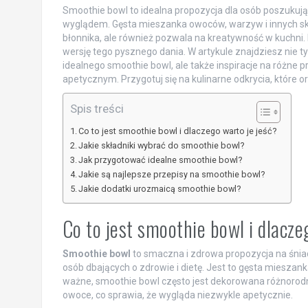
Smoothie bowl to idealna propozycja dla osób poszukuj
wyglądem. Gęsta mieszanka owoców, warzyw i innych sk
błonnika, ale również pozwala na kreatywność w kuchni.
wersję tego pysznego dania. W artykule znajdziesz nie 
idealnego smoothie bowl, ale także inspiracje na różne p
apetycznym. Przygotuj się na kulinarne odkrycia, które o
Spis treści
Co to jest smoothie bowl i dlaczego warto je jeść?
Jakie składniki wybrać do smoothie bowl?
Jak przygotować idealne smoothie bowl?
Jakie są najlepsze przepisy na smoothie bowl?
Jakie dodatki urozmaicą smoothie bowl?
Co to jest smoothie bowl i dlacze
Smoothie bowl
to smaczna i zdrowa propozycja na śniad
osób dbających o zdrowie i dietę. Jest to gęsta miesz
ważne, smoothie bowl często jest dekorowana różnorodny
owoce, co sprawia, że wygląda niezwykle apetycznie.