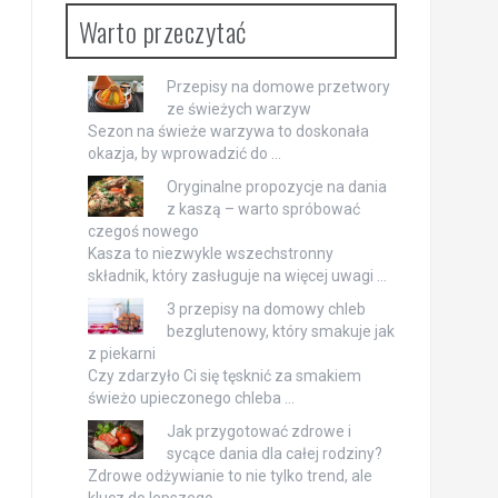
Warto przeczytać
Przepisy na domowe przetwory
ze świeżych warzyw
Sezon na świeże warzywa to doskonała
okazja, by wprowadzić do …
Oryginalne propozycje na dania
z kaszą – warto spróbować
czegoś nowego
Kasza to niezwykle wszechstronny
składnik, który zasługuje na więcej uwagi …
3 przepisy na domowy chleb
bezglutenowy, który smakuje jak
z piekarni
Czy zdarzyło Ci się tęsknić za smakiem
świeżo upieczonego chleba …
Jak przygotować zdrowe i
sycące dania dla całej rodziny?
Zdrowe odżywianie to nie tylko trend, ale
klucz do lepszego …