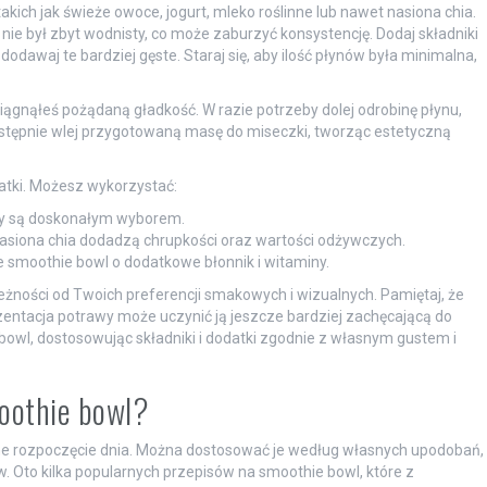
akich jak świeże owoce, jogurt, mleko roślinne lub nawet nasiona chia.
nie był zbyt wodnisty, co może zaburzyć konsystencję. Dodaj składniki
odawaj te bardziej gęste. Staraj się, aby ilość płynów była minimalna,
ągnąłeś pożądaną gładkość. W razie potrzeby dolej odrobinę płynu,
 Następnie wlej przygotowaną masę do miseczki, tworząc estetyczną
atki. Możesz wykorzystać:
any są doskonałym wyborem.
nasiona chia dodadzą chrupkości oraz wartości odżywczych.
 smoothie bowl o dodatkowe błonnik i witaminy.
eżności od Twoich preferencji smakowych i wizualnych. Pamiętaj, że
entacja potrawy może uczynić ją jeszcze bardziej zachęcającą do
owl, dostosowując składniki i dodatki zgodnie z własnym gustem i
moothie bowl?
e rozpoczęcie dnia. Można dostosować je według własnych upodobań,
 Oto kilka popularnych przepisów na smoothie bowl, które z