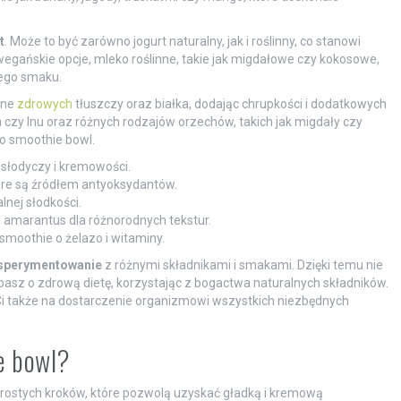
t
. Może to być zarówno jogurt naturalny, jak i roślinny, co stanowi
 wegańskie opcje, mleko roślinne, takie jak migdałowe czy kokosowe,
wego smaku.
łne
zdrowych
tłuszczy oraz białka, dodając chrupkości i dodatkowych
 czy lnu oraz różnych rodzajów orzechów, takich jak migdały czy
o smoothie bowl.
 słodyczy i kremowości.
óre są źródłem antyoksydantów.
lnej słodkości.
 amarantus dla różnorodnych tekstur.
smoothie o żelazo i witaminy.
sperymentowanie
z różnymi składnikami i smakami. Dzięki temu nie
dbasz o zdrową dietę, korzystając z bogactwa naturalnych składników.
i także na dostarczenie organizmowi wszystkich niezbędnych
e bowl?
rostych kroków, które pozwolą uzyskać gładką i kremową