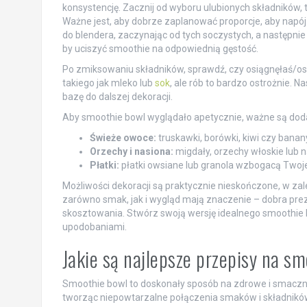
konsystencję. Zacznij od wyboru ulubionych składników, t
Ważne jest, aby dobrze zaplanować proporcje, aby napój 
do blendera, zaczynając od tych soczystych, a następnie d
by uciszyć smoothie na odpowiednią gęstość.
Po zmiksowaniu składników, sprawdź, czy osiągnęłaś/osi
takiego jak mleko lub
sok
, ale rób to bardzo ostrożnie.
bazę do dalszej dekoracji.
Aby smoothie bowl wyglądało apetycznie, ważne są dod
Świeże owoce:
truskawki, borówki, kiwi czy ban
Orzechy i nasiona:
migdały, orzechy włoskie lub 
Płatki:
płatki owsiane lub granola wzbogacą Twoje
Możliwości dekoracji są praktycznie nieskończone, w zal
zarówno smak, jak i wygląd mają znaczenie – dobra prez
skosztowania. Stwórz swoją wersję idealnego smoothie b
upodobaniami.
Jakie są najlepsze przepisy na s
Smoothie bowl to doskonały sposób na zdrowe i smaczn
tworząc niepowtarzalne połączenia smaków i składników.