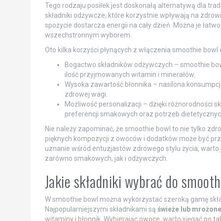
Tego rodzaju posiłek jest doskonałą alternatywą dla tra
składniki odżywcze, które korzystnie wpływają na zdrowie.
spożycie dostarcza energii na cały dzień. Można je łatwo
wszechstronnym wyborem.
Oto kilka korzyści płynących z włączenia smoothie bowl d
Bogactwo składników odżywczych – smoothie bow
ilość przyjmowanych witamin i minerałów.
Wysoka zawartość błonnika – nasilona konsumpcj
zdrowej wagi.
Możliwość personalizacji – dzięki różnorodności
preferencji smakowych oraz potrzeb dietetycznyc
Nie należy zapominać, że smoothie bowl to nie tylko zdr
pięknych kompozycji z owoców i dodatków może być przy
uznanie wśród entuzjastów zdrowego stylu życia, warto 
zarówno smakowych, jak i odżywczych.
Jakie składniki wybrać do smoot
W smoothie bowl można wykorzystać szeroką gamę skła
Najpopularniejszymi składnikami są
świeże lub mrożon
witaminy i błonnik. Wybierając owoce, warto sięgać po ta