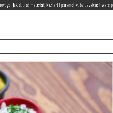
owego: jak dobrać materiał, kształt i parametry, by uzyskać trwałe 
 z nadwagą?
zastosowanie i przeciwwskazania
ci i wartości odżywcze
zgryzu leczy i jak wygląda leczenie aparatami
zyści dla organizmu