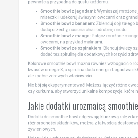
pewnością przypadną do gustu każdemu:
Smoothie bowl z jagodami:
Wymieszaj mrożone ja
miseczki i udekoruj świeżymi owocami oraz granol
Smoothie bowl z bananem:
Zblenduj dojrzałego b
dodaj orzechy, nasiona chia i odrobinę miodu.
Smoothie bowl z mango:
Połącz mrożone mango, j
owocami, na przykład malinami.
Smoothie bowl ze szpinakiem:
Blenduj świeży sz
dodać też spirulinę dla dodatkowych korzyści zdro
Kolorowe smoothie bowl można również wzbogacić o r
kwasów omega-3, a spirulina doda energii i bogactwa skł
ale i pełne zdrowych właściwości.
Nie bój się eksperymentować! Możesz łączyć różne owoce,
czy kurkuma, aby stworzyć unikalne kompozycje, które na
Jakie dodatki urozmaicą smoothi
Dodatki do smoothie bowl odgrywają kluczową rolę w kre
różnorodności składników, można z łatwością dostosow
żywieniowych.