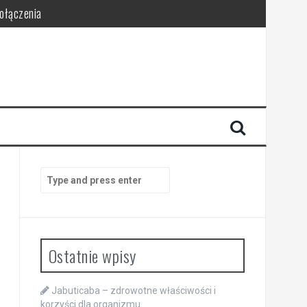
połączenia
Search
for:
Ostatnie wpisy
Jabuticaba – zdrowotne właściwości i
korzyści dla organizmu