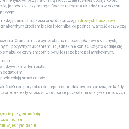
tóre nie tylko wnoszą naturalną słodycz, ale również dodają koloru.
awki, jagody, kiwi czy mango. Owoce te można układać na wierzchu
pozycje.
e nadają daniu chrupkości oraz dostarczają
zdrowych tłuszczów
.
są znakomitym źródłem białka i błonnika, co podnosi wartość odżywczą
czenia. Granola może być zrobiona na bazie płatków owsianych,
nym i pożywnym akcentem. To jednak nie koniec! Często dodaje się
o smaku, co czyni smoothie bowl jeszcze bardziej atrakcyjnym.
tamin.
ci odżywcze, w tym białko.
ym dodatkiem.
 podkreślają smak całości.
leżności od pory roku i dostępności produktów, co sprawia, że każdy
ończone, a kreatywność w ich doborze pozwala na odkrywanie nowych
 będzie przyjemnością
woców morza
ltur w jednym daniu