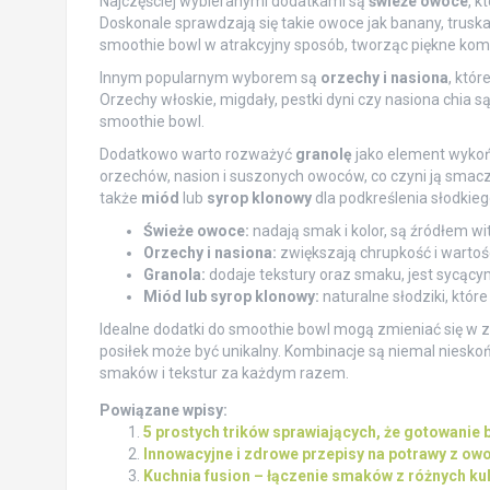
Najczęściej wybieranymi dodatkami są
świeże owoce
, k
Doskonale sprawdzają się takie owoce jak banany, trusk
smoothie bowl w atrakcyjny sposób, tworząc piękne kom
Innym popularnym wyborem są
orzechy i nasiona
, któr
Orzechy włoskie, migdały, pestki dyni czy nasiona chia 
smoothie bowl.
Dodatkowo warto rozważyć
granolę
jako element wykoń
orzechów, nasion i suszonych owoców, co czyni ją smacz
także
miód
lub
syrop klonowy
dla podkreślenia słodkieg
Świeże owoce:
nadają smak i kolor, są źródłem wi
Orzechy i nasiona:
zwiększają chrupkość i wartoś
Granola:
dodaje tekstury oraz smaku, jest sycąc
Miód lub syrop klonowy:
naturalne słodziki, które
Idealne dodatki do smoothie bowl mogą zmieniać się w za
posiłek może być unikalny. Kombinacje są niemal niesk
smaków i tekstur za każdym razem.
Powiązane wpisy:
5 prostych trików sprawiających, że gotowanie
Innowacyjne i zdrowe przepisy na potrawy z o
Kuchnia fusion – łączenie smaków z różnych ku