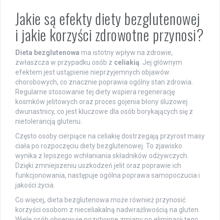
Jakie są efekty diety bezglutenowej
i jakie korzyści zdrowotne przynosi?
Dieta bezglutenowa
ma istotny wpływ na zdrowie,
zwłaszcza w przypadku osób z
celiakią
. Jej głównym
efektem jest ustąpienie nieprzyjemnych objawów
chorobowych, co znacznie poprawia ogólny stan zdrowia.
Regularne stosowanie tej diety wspiera regenerację
kosmków jelitowych oraz proces gojenia błony śluzowej
dwunastnicy, co jest kluczowe dla osób borykających się z
nietolerancją glutenu.
Często osoby cierpiące na celiakię dostrzegają przyrost masy
ciała po rozpoczęciu diety bezglutenowej. To zjawisko
wynika z lepszego wchłaniania składników odżywczych.
Dzięki zmniejszeniu uszkodzeń jelit oraz poprawie ich
funkcjonowania, następuje ogólna poprawa samopoczucia i
jakości życia.
Co więcej, dieta bezglutenowa może również przynosić
korzyści osobom z nieceliakalną nadwrażliwością na gluten.
Wiele osób obserwuje pozytywne zmiany po eliminacji tego