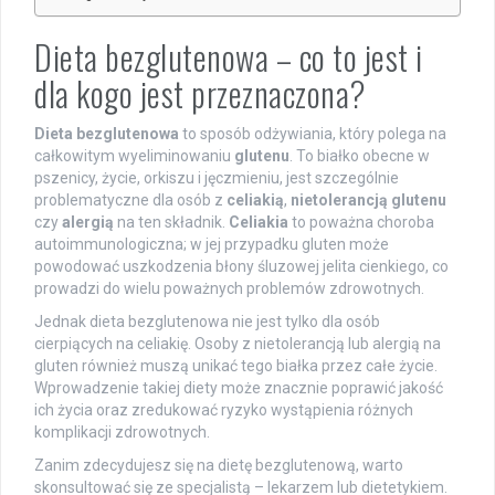
Dieta bezglutenowa – co to jest i
dla kogo jest przeznaczona?
Dieta bezglutenowa
to sposób odżywiania, który polega na
całkowitym wyeliminowaniu
glutenu
. To białko obecne w
pszenicy, życie, orkiszu i jęczmieniu, jest szczególnie
problematyczne dla osób z
celiakią
,
nietolerancją glutenu
czy
alergią
na ten składnik.
Celiakia
to poważna choroba
autoimmunologiczna; w jej przypadku gluten może
powodować uszkodzenia błony śluzowej jelita cienkiego, co
prowadzi do wielu poważnych problemów zdrowotnych.
Jednak dieta bezglutenowa nie jest tylko dla osób
cierpiących na celiakię. Osoby z nietolerancją lub alergią na
gluten również muszą unikać tego białka przez całe życie.
Wprowadzenie takiej diety może znacznie poprawić jakość
ich życia oraz zredukować ryzyko wystąpienia różnych
komplikacji zdrowotnych.
Zanim zdecydujesz się na dietę bezglutenową, warto
skonsultować się ze specjalistą – lekarzem lub dietetykiem.