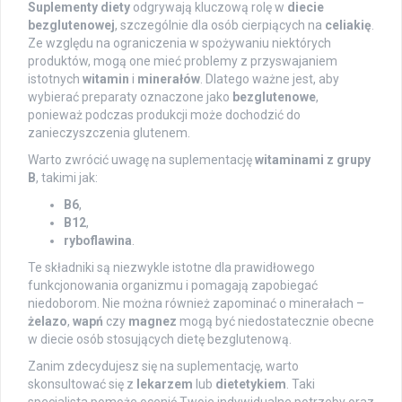
Suplementy diety
odgrywają kluczową rolę w
diecie
bezglutenowej
, szczególnie dla osób cierpiących na
celiakię
.
Ze względu na ograniczenia w spożywaniu niektórych
produktów, mogą one mieć problemy z przyswajaniem
istotnych
witamin
i
minerałów
. Dlatego ważne jest, aby
wybierać preparaty oznaczone jako
bezglutenowe
,
ponieważ podczas produkcji może dochodzić do
zanieczyszczenia glutenem.
Warto zwrócić uwagę na suplementację
witaminami z grupy
B
, takimi jak:
B6
,
B12
,
ryboflawina
.
Te składniki są niezwykle istotne dla prawidłowego
funkcjonowania organizmu i pomagają zapobiegać
niedoborom. Nie można również zapominać o minerałach –
żelazo
,
wapń
czy
magnez
mogą być niedostatecznie obecne
w diecie osób stosujących dietę bezglutenową.
Zanim zdecydujesz się na suplementację, warto
skonsultować się z
lekarzem
lub
dietetykiem
. Taki
specjalista pomoże ocenić Twoje indywidualne potrzeby oraz