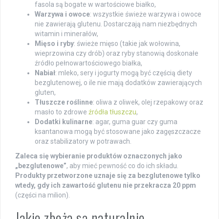
fasola są bogate w wartościowe białko,
Warzywa i owoce
: wszystkie świeże warzywa i owoce
nie zawierają glutenu. Dostarczają nam niezbędnych
witamin i minerałów,
Mięso i ryby
: świeże mięso (takie jak wołowina,
wieprzowina czy drób) oraz ryby stanowią doskonałe
źródło pełnowartościowego białka,
Nabiał
: mleko, sery i jogurty mogą być częścią diety
bezglutenowej, o ile nie mają dodatków zawierających
gluten,
Tłuszcze roślinne
: oliwa z oliwek, olej rzepakowy oraz
masło to zdrowe
źródła tłuszczu
,
Dodatki kulinarne
: agar, guma guar czy guma
ksantanowa mogą być stosowane jako zagęszczacze
oraz stabilizatory w potrawach.
Zaleca się wybieranie produktów oznaczonych jako
„bezglutenowe”
, aby mieć pewność co do ich składu.
Produkty przetworzone uznaje się za bezglutenowe tylko
wtedy, gdy ich zawartość glutenu nie przekracza 20 ppm
(części na milion).
Jakie zboża są naturalnie