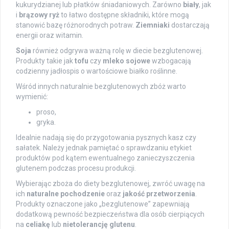
kukurydzianej lub płatków śniadaniowych. Zarówno
biały
, jak
i
brązowy ryż
to łatwo dostępne składniki, które mogą
stanowić bazę różnorodnych potraw.
Ziemniaki
dostarczają
energii oraz witamin.
Soja
również odgrywa ważną rolę w diecie bezglutenowej.
Produkty takie jak
tofu
czy
mleko sojowe
wzbogacają
codzienny jadłospis o wartościowe białko roślinne.
Wśród innych naturalnie bezglutenowych zbóż warto
wymienić:
proso,
gryka.
Idealnie nadają się do przygotowania pysznych kasz czy
sałatek. Należy jednak pamiętać o sprawdzaniu etykiet
produktów pod kątem ewentualnego zanieczyszczenia
glutenem podczas procesu produkcji.
Wybierając zboża do diety bezglutenowej, zwróć uwagę na
ich
naturalne pochodzenie
oraz
jakość przetworzenia
.
Produkty oznaczone jako „bezglutenowe” zapewniają
dodatkową pewność bezpieczeństwa dla osób cierpiących
na
celiakę
lub
nietolerancję glutenu
.