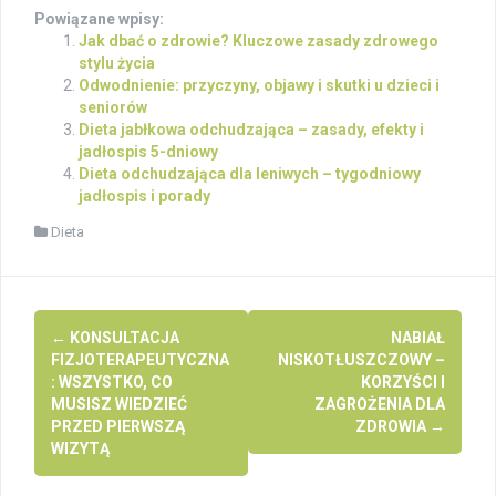
Powiązane wpisy:
Jak dbać o zdrowie? Kluczowe zasady zdrowego
stylu życia
Odwodnienie: przyczyny, objawy i skutki u dzieci i
seniorów
Dieta jabłkowa odchudzająca – zasady, efekty i
jadłospis 5-dniowy
Dieta odchudzająca dla leniwych – tygodniowy
jadłospis i porady
Dieta
Post
←
KONSULTACJA
NABIAŁ
navigation
FIZJOTERAPEUTYCZNA
NISKOTŁUSZCZOWY –
: WSZYSTKO, CO
KORZYŚCI I
MUSISZ WIEDZIEĆ
ZAGROŻENIA DLA
PRZED PIERWSZĄ
ZDROWIA
→
WIZYTĄ