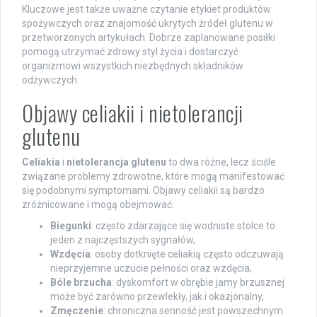
Kluczowe jest także uważne czytanie etykiet produktów
spożywczych oraz znajomość ukrytych źródeł glutenu w
przetworzonych artykułach. Dobrze zaplanowane posiłki
pomogą utrzymać zdrowy styl życia i dostarczyć
organizmowi wszystkich niezbędnych składników
odżywczych.
Objawy celiakii i nietolerancji
glutenu
Celiakia
i
nietolerancja glutenu
to dwa różne, lecz ściśle
związane problemy zdrowotne, które mogą manifestować
się podobnymi symptomami. Objawy celiakii są bardzo
zróżnicowane i mogą obejmować:
Biegunki
: często zdarzające się wodniste stolce to
jeden z najczęstszych sygnałów,
Wzdęcia
: osoby dotknięte celiakią często odczuwają
nieprzyjemne uczucie pełności oraz wzdęcia,
Bóle brzucha
: dyskomfort w obrębie jamy brzusznej
może być zarówno przewlekły, jak i okazjonalny,
Zmęczenie
: chroniczna senność jest powszechnym