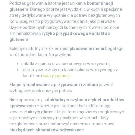
Podczas gotowania istotne jest unikanie
kontaminacji
glutenem
. Dlatego dobrze jest wydzielić w kuchni specjalne
strefy dedykowane wyłącznie dla potraw bezglutenowych.
Co więcej, warto przygotowywać te dania jako pierwsze.
Użycie oddzielnych narzędzi kuchennych również pomoże
zminimalizować
ryzyko przypadkowego kontaktu z
glutenem
.
Kolejnym istotnym krokiem jest
planowanie menu
bogatego
w różnorodne dania. Na przykład:
sałatki z quinoa oraz sezonowymi warzywami,
aromatyczne zupy na bazie bulionu warzywnego z
dodatkiem
kaszy jaglanej
.
Eksperymentowanie z przyprawami i ziołami
pozwoli
wzbogacić smak naszych potraw.
Nie zapominajmy o
dokładnym czytaniu etykiet produktów
spożywczych
– ważne jest unikanie tych, które mogą
zawierać
ukryty gluten
. Dzięki temu będziemy mogli cieszyć
się smacznymi i zdrowymi posiłkami w ramach diety
bezglutenowej oraz dostarczyć naszemu organizmowi
niezbędnych składników odżywczych
.