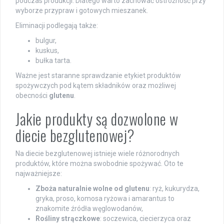
podczas produkcji. Dlatego warto zachować ostrożność przy
wyborze przypraw i gotowych mieszanek.
Eliminacji podlegają także:
bulgur,
kuskus,
bułka tarta.
Ważne jest staranne sprawdzanie etykiet produktów
spożywczych pod kątem składników oraz możliwej
obecności
glutenu
.
Jakie produkty są dozwolone w
diecie bezglutenowej?
Na diecie bezglutenowej istnieje wiele różnorodnych
produktów, które można swobodnie spożywać. Oto te
najważniejsze:
Zboża naturalnie wolne od glutenu
: ryż, kukurydza,
gryka, proso, komosa ryżowa i amarantus to
znakomite źródła węglowodanów,
Rośliny strączkowe
: soczewica, ciecierzyca oraz