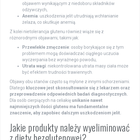
objawem wynikającym z niedoboru składników
odżywczych,
Anemia
: uszkodzenia jelit utrudniają wchłanianie
żelaza, co skutkuje anemią.
Z kolei nietolerancja glutenu również wiąże się z
różnorodnymi objawami, takimi jak:
Przewlekłe zmęczenie
: osoby borykające się z tym
problemem mogą doświadczać ciągłego uczucia
wyczerpania bez wyraźnego powodu,
Utrata wagi
: niekontrolowana utrata masy ciała może
być efektem trudności trawiennych.
Objawy obu stanów często są mylone z innymi schorzeniami.
Dlatego
kluczowe jest skonsultowanie się z lekarzem oraz
przeprowadzenie odpowiednich badań diagnostycznych.
Dla osób cierpiących na celiakię
unikanie nawet
najmniejszych ilości glutenu ma fundamentalne
znaczenie, aby zapobiec dalszym uszkodzeniom jelit.
Jakie produkty należy wyeliminować
z diety bezglutenowej?