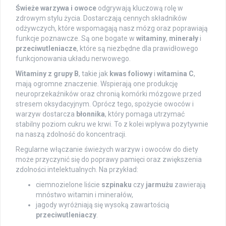
Świeże warzywa i owoce
odgrywają kluczową rolę w
zdrowym stylu życia. Dostarczają cennych składników
odżywczych, które wspomagają nasz mózg oraz poprawiają
funkcje poznawcze. Są one bogate w
witaminy
,
minerały
i
przeciwutleniacze
, które są niezbędne dla prawidłowego
funkcjonowania układu nerwowego.
Witaminy z grupy B
, takie jak
kwas foliowy
i
witamina C
,
mają ogromne znaczenie. Wspierają one produkcję
neuroprzekaźników oraz chronią komórki mózgowe przed
stresem oksydacyjnym. Oprócz tego, spożycie owoców i
warzyw dostarcza
błonnika
, który pomaga utrzymać
stabilny poziom cukru we krwi. To z kolei wpływa pozytywnie
na naszą zdolność do koncentracji.
Regularne włączanie świeżych warzyw i owoców do diety
może przyczynić się do poprawy pamięci oraz zwiększenia
zdolności intelektualnych. Na przykład:
ciemnozielone liście
szpinaku
czy
jarmużu
zawierają
mnóstwo witamin i minerałów,
jagody wyróżniają się wysoką zawartością
przeciwutleniaczy
.