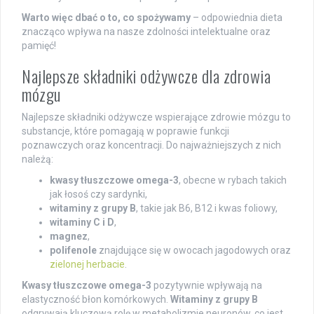
Warto więc dbać o to, co spożywamy
– odpowiednia dieta
znacząco wpływa na nasze zdolności intelektualne oraz
pamięć!
Najlepsze składniki odżywcze dla zdrowia
mózgu
Najlepsze składniki odżywcze wspierające zdrowie mózgu to
substancje, które pomagają w poprawie funkcji
poznawczych oraz koncentracji. Do najważniejszych z nich
należą:
kwasy tłuszczowe omega-3
, obecne w rybach takich
jak łosoś czy sardynki,
witaminy z grupy B
, takie jak B6, B12 i kwas foliowy,
witaminy C i D
,
magnez
,
polifenole
znajdujące się w owocach jagodowych oraz
zielonej herbacie
.
Kwasy tłuszczowe omega-3
pozytywnie wpływają na
elastyczność błon komórkowych.
Witaminy z grupy B
odgrywają kluczową rolę w metabolizmie neuronów, co jest