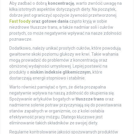
Aby zadbać o dobrą
koncentrację
, warto zwrócić uwagę na
kilka istotnych aspektów dotyczących diety. Na początek,
dobrze jest ograniczyć spożycie żywności przetworzonej.
Fast foody
oraz gotowe dania
często kryją w sobie
niezdrowe tłuszcze trans, a także nadmiar soli i cukrów
prostych, co może negatywnie wpływać na nasze zdolności
poznawcze.
Dodatkowo, należy unikać prostych cukrów, które powodują
gwałtowne skoki poziomu glukozy we krwi. Takie wahania
mogą prowadzić do problemów z koncentracją oraz
obniżonej wydajności umysłowej. Lepiej postawić na
produkty o
niskim indeksie glikemicznym
, które
dostarczają energii stopniowo i stabilnie.
Warto również pamiętać o tym, że dieta prozapalna
negatywnie wpływa na naszą zdolność do skupienia się.
Spożywanie artykułów bogatych w
tłuszcze trans
oraz
nadmierne solenie potraw przyczyniają się do powstawania
stanów zapalnych w organizmie, co z kolei osłabia
efektywność pracy mózgu. Dlatego kluczowe jest
eliminowanie takich składników ze swojej diety.
Regularne kontrolowanie jakości spożywanych produktów