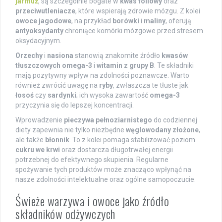
jarmuż
, są szczególnie bogate w
kwas foliowy
oraz
przeciwutleniacze
, które wspierają zdrowie mózgu. Z kolei
owoce jagodowe
, na przykład
borówki
i
maliny
, oferują
antyoksydanty
chroniące komórki mózgowe przed stresem
oksydacyjnym.
Orzechy
i
nasiona
stanowią znakomite źródło
kwasów
tłuszczowych omega-3
i
witamin z grupy B
. Te składniki
mają pozytywny wpływ na zdolności poznawcze. Warto
również zwrócić uwagę na
ryby
, zwłaszcza te tłuste jak
łosoś
czy
sardynki
; ich wysoka zawartość
omega-3
przyczynia się do lepszej koncentracji.
Wprowadzenie
pieczywa pełnoziarnistego
do codziennej
diety zapewnia nie tylko niezbędne
węglowodany złożone
,
ale także
błonnik
. To z kolei pomaga stabilizować poziom
cukru we krwi
oraz dostarcza długotrwałej energii
potrzebnej do efektywnego skupienia. Regularne
spożywanie tych produktów może znacząco wpłynąć na
nasze zdolności intelektualne oraz ogólne samopoczucie.
Świeże warzywa i owoce jako źródło
składników odżywczych