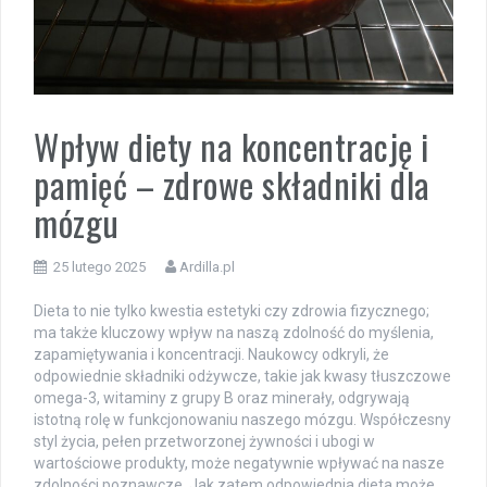
Wpływ diety na koncentrację i
pamięć – zdrowe składniki dla
mózgu
25 lutego 2025
Ardilla.pl
Dieta to nie tylko kwestia estetyki czy zdrowia fizycznego;
ma także kluczowy wpływ na naszą zdolność do myślenia,
zapamiętywania i koncentracji. Naukowcy odkryli, że
odpowiednie składniki odżywcze, takie jak kwasy tłuszczowe
omega-3, witaminy z grupy B oraz minerały, odgrywają
istotną rolę w funkcjonowaniu naszego mózgu. Współczesny
styl życia, pełen przetworzonej żywności i ubogi w
wartościowe produkty, może negatywnie wpływać na nasze
zdolności poznawcze. Jak zatem odpowiednia dieta może