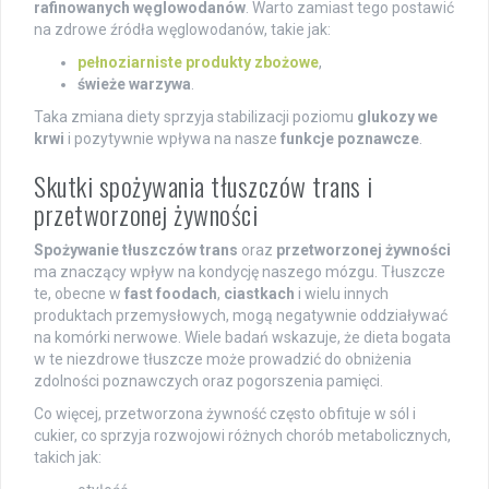
rafinowanych węglowodanów
. Warto zamiast tego postawić
na zdrowe źródła węglowodanów, takie jak:
pełnoziarniste produkty zbożowe
,
świeże warzywa
.
Taka zmiana diety sprzyja stabilizacji poziomu
glukozy we
krwi
i pozytywnie wpływa na nasze
funkcje poznawcze
.
Skutki spożywania tłuszczów trans i
przetworzonej żywności
Spożywanie tłuszczów trans
oraz
przetworzonej żywności
ma znaczący wpływ na kondycję naszego mózgu. Tłuszcze
te, obecne w
fast foodach
,
ciastkach
i wielu innych
produktach przemysłowych, mogą negatywnie oddziaływać
na komórki nerwowe. Wiele badań wskazuje, że dieta bogata
w te niezdrowe tłuszcze może prowadzić do obniżenia
zdolności poznawczych oraz pogorszenia pamięci.
Co więcej, przetworzona żywność często obfituje w sól i
cukier, co sprzyja rozwojowi różnych chorób metabolicznych,
takich jak: