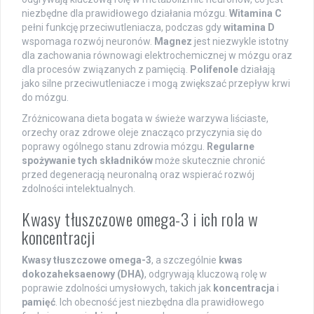
niezbędne dla prawidłowego działania mózgu.
Witamina C
pełni funkcję przeciwutleniacza, podczas gdy
witamina D
wspomaga rozwój neuronów.
Magnez
jest niezwykle istotny
dla zachowania równowagi elektrochemicznej w mózgu oraz
dla procesów związanych z pamięcią.
Polifenole
działają
jako silne przeciwutleniacze i mogą zwiększać przepływ krwi
do mózgu.
Zróżnicowana dieta bogata w świeże warzywa liściaste,
orzechy oraz zdrowe oleje znacząco przyczynia się do
poprawy ogólnego stanu zdrowia mózgu.
Regularne
spożywanie tych składników
może skutecznie chronić
przed degeneracją neuronalną oraz wspierać rozwój
zdolności intelektualnych.
Kwasy tłuszczowe omega-3 i ich rola w
koncentracji
Kwasy tłuszczowe omega-3
, a szczególnie
kwas
dokozaheksaenowy (DHA)
, odgrywają kluczową rolę w
poprawie zdolności umysłowych, takich jak
koncentracja
i
pamięć
. Ich obecność jest niezbędna dla prawidłowego