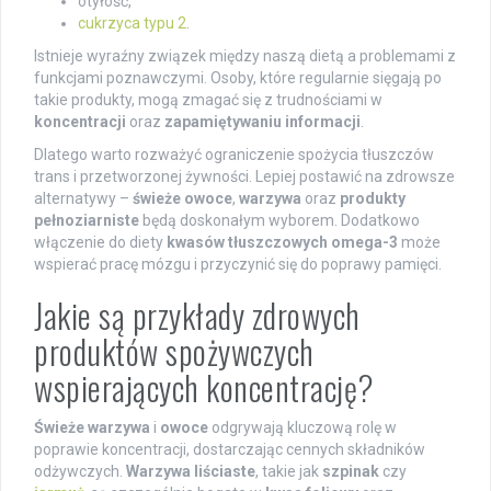
otyłość,
cukrzyca typu 2
.
Istnieje wyraźny związek między naszą dietą a problemami z
funkcjami poznawczymi. Osoby, które regularnie sięgają po
takie produkty, mogą zmagać się z trudnościami w
koncentracji
oraz
zapamiętywaniu informacji
.
Dlatego warto rozważyć ograniczenie spożycia tłuszczów
trans i przetworzonej żywności. Lepiej postawić na zdrowsze
alternatywy –
świeże owoce
,
warzywa
oraz
produkty
pełnoziarniste
będą doskonałym wyborem. Dodatkowo
włączenie do diety
kwasów tłuszczowych omega-3
może
wspierać pracę mózgu i przyczynić się do poprawy pamięci.
Jakie są przykłady zdrowych
produktów spożywczych
wspierających koncentrację?
Świeże warzywa
i
owoce
odgrywają kluczową rolę w
poprawie koncentracji, dostarczając cennych składników
odżywczych.
Warzywa liściaste
, takie jak
szpinak
czy