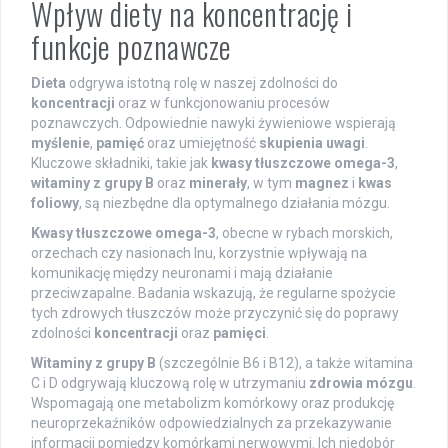
Wpływ diety na koncentrację i
funkcje poznawcze
Dieta
odgrywa istotną rolę w naszej zdolności do
koncentracji
oraz w funkcjonowaniu procesów
poznawczych. Odpowiednie nawyki żywieniowe wspierają
myślenie
,
pamięć
oraz umiejętność
skupienia uwagi
.
Kluczowe składniki, takie jak
kwasy tłuszczowe omega-3
,
witaminy z grupy B
oraz
minerały
, w tym
magnez
i
kwas
foliowy
, są niezbędne dla optymalnego działania mózgu.
Kwasy tłuszczowe omega-3
, obecne w rybach morskich,
orzechach czy nasionach lnu, korzystnie wpływają na
komunikację między neuronami i mają działanie
przeciwzapalne. Badania wskazują, że regularne spożycie
tych zdrowych tłuszczów może przyczynić się do poprawy
zdolności
koncentracji
oraz
pamięci
.
Witaminy z grupy B
(szczególnie B6 i B12), a także witamina
C i D odgrywają kluczową rolę w utrzymaniu
zdrowia mózgu
.
Wspomagają one metabolizm komórkowy oraz produkcję
neuroprzekaźników odpowiedzialnych za przekazywanie
informacji pomiędzy komórkami nerwowymi. Ich niedobór