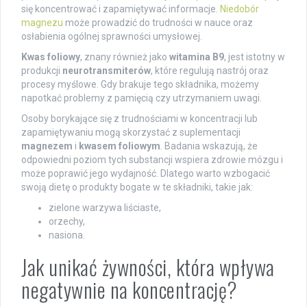
się koncentrować i zapamiętywać informacje.
Niedobór
magnezu
może prowadzić do trudności w nauce oraz
osłabienia ogólnej sprawności umysłowej.
Kwas foliowy
, znany również jako
witamina B9
, jest istotny w
produkcji
neurotransmiterów
, które regulują nastrój oraz
procesy myślowe. Gdy brakuje tego składnika, możemy
napotkać problemy z pamięcią czy utrzymaniem uwagi.
Osoby borykające się z trudnościami w koncentracji lub
zapamiętywaniu mogą skorzystać z suplementacji
magnezem
i
kwasem foliowym
. Badania wskazują, że
odpowiedni poziom tych substancji wspiera zdrowie mózgu i
może poprawić jego wydajność. Dlatego warto wzbogacić
swoją dietę o produkty bogate w te składniki, takie jak:
zielone warzywa liściaste,
orzechy,
nasiona.
Jak unikać żywności, która wpływa
negatywnie na koncentrację?