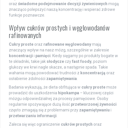
oraz
świadome podejmowanie decyzji żywieniowych
mogą
znacząco polepszyć naszą koncentrację i wspierać zdrowe
funkcje poznawcze.
Wpływ cukrów prostych i węglowodanów
rafinowanych
Cukry proste
oraz
rafinowane węglowodany
mają
znaczący wpływ na nasz mózg, szczególnie w zakresie
koncentracji
i
pamięci
. Kiedy sięgamy po produkty bogate w
te składniki, takie jak
słodycze
czy
fast foody
, poziom
glukozy we krwi nagle skacze, a następnie spada. Takie
wahania mogą powodować trudności z
koncentracją
oraz
osłabienie zdolności
zapamiętywania
.
Badania wykazują, że dieta obfitująca w
cukry proste
może
prowadzić do uszkodzenia
hipokampa
– kluczowej części
mózgu odpowiedzialnej za procesy pamięciowe. Osoby
regularnie spożywające dużą ilość
przetworzonej żywności
często zmagają się z problemami przy
zapamiętywaniu
i
przetwarzaniu informacji
.
Zaleca się więc ograniczenie
cukrów prostych
oraz