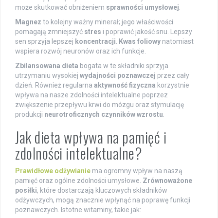
może skutkować obniżeniem
sprawności umysłowej
.
Magnez
to kolejny ważny minerał; jego właściwości
pomagają zmniejszyć
stres
i poprawić jakość snu. Lepszy
sen sprzyja lepszej
koncentracji
.
Kwas foliowy
natomiast
wspiera rozwój neuronów oraz ich funkcje.
Zbilansowana dieta
bogata w te składniki sprzyja
utrzymaniu wysokiej
wydajności poznawczej
przez cały
dzień. Również regularna
aktywność fizyczna
korzystnie
wpływa na nasze zdolności intelektualne poprzez
zwiększenie przepływu krwi do mózgu oraz stymulację
produkcji
neurotroficznych czynników wzrostu
.
Jak dieta wpływa na pamięć i
zdolności intelektualne?
Prawidłowe odżywianie
ma ogromny wpływ na naszą
pamięć oraz ogólne zdolności umysłowe.
Zrównoważone
posiłki
, które dostarczają kluczowych składników
odżywczych, mogą znacznie wpłynąć na poprawę funkcji
poznawczych. Istotne witaminy, takie jak: