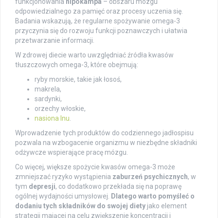
funkcjonowania
hipokampa
– obszaru mózgu
odpowiedzialnego za pamięć oraz procesy uczenia się.
Badania wskazują, że regularne spożywanie omega-3
przyczynia się do rozwoju funkcji poznawczych i ułatwia
przetwarzanie informacji.
W zdrowej diecie warto uwzględniać źródła kwasów
tłuszczowych omega-3, które obejmują:
ryby morskie, takie jak łosoś,
makrela,
sardynki,
orzechy włoskie,
nasiona lnu
.
Wprowadzenie tych produktów do codziennego jadłospisu
pozwala na wzbogacenie organizmu w niezbędne składniki
odżywcze wspierające pracę mózgu.
Co więcej, większe spożycie kwasów omega-3 może
zmniejszać ryzyko wystąpienia
zaburzeń psychicznych
, w
tym
depresji
, co dodatkowo przekłada się na poprawę
ogólnej wydajności umysłowej.
Dlatego warto pomyśleć o
dodaniu tych składników do swojej diety
jako element
strategii mającej na celu zwiększenie koncentracji i