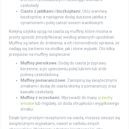
czekolady.
Ciasto z jabłkami i biszkoptami:
Ułóż warstwę
biszkoptów, a następnie dodaj duszone jabłka z
cynamonem i polej całość sosem waniliowym.
Kolejną szybka opcją na ciasta są muffiny, które można w
prosty sposób zmodyfikować według własnych upodobań.
Muffiny są łatwe do zrobienia, a ich różnorodność sprawia, że
nadają się zarówno na słodkie, jak i słone wypieki. Oto kilka
przepisów na muffiny świąteczne:
Muffiny piernikowe:
Dodaj do ciasta przyprawy
korzenne, a po upieczeniu polej lukrem lub zrób
polewę czekoladową.
Muffiny pomarańczowe:
Zainspiruj się świątecznymi
smakami i dodaj do ciasta skórkę z pomarańczy oraz
kawałki czekolady.
Muffiny z orzechami:
Wprowadź do masy
orzechy
włoskie
lub migdały, co doda chrupkości i wyjątkowego
smaku.
Dzięki tym prostym recepturom na ciasta, możesz cieszyć się
świątecznymi wypiekami, nawet w natłoku innych