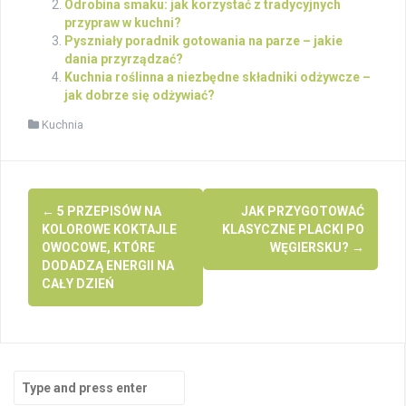
Odrobina smaku: jak korzystać z tradycyjnych
przypraw w kuchni?
Pyszniały poradnik gotowania na parze – jakie
dania przyrządzać?
Kuchnia roślinna a niezbędne składniki odżywcze –
jak dobrze się odżywiać?
Kuchnia
Post
←
5 PRZEPISÓW NA
JAK PRZYGOTOWAĆ
navigation
KOLOROWE KOKTAJLE
KLASYCZNE PLACKI PO
OWOCOWE, KTÓRE
WĘGIERSKU?
→
DODADZĄ ENERGII NA
CAŁY DZIEŃ
Search
for: