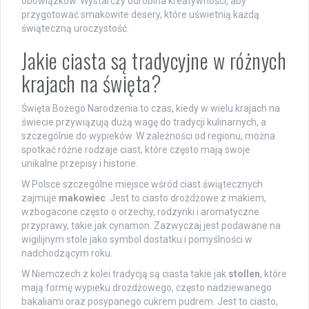
obowiązków. Wystarczy odrobina kreatywności, aby
przygotować smakowite desery, które uświetnią każdą
świąteczną uroczystość.
Jakie ciasta są tradycyjne w różnych
krajach na święta?
Święta Bożego Narodzenia to czas, kiedy w wielu krajach na
świecie przywiązują dużą wagę do tradycji kulinarnych, a
szczególnie do wypieków. W zależności od regionu, można
spotkać różne rodzaje ciast, które często mają swoje
unikalne przepisy i historie.
W Polsce szczególne miejsce wśród ciast świątecznych
zajmuje
makowiec
. Jest to ciasto drożdżowe z makiem,
wzbogacone często o orzechy, rodzynki i aromatyczne
przyprawy, takie jak cynamon. Zazwyczaj jest podawane na
wigilijnym stole jako symbol dostatku i pomyślności w
nadchodzącym roku.
W Niemczech z kolei tradycją są ciasta takie jak
stollen
, które
mają formę wypieku drożdżowego, często nadziewanego
bakaliami oraz posypanego cukrem pudrem. Jest to ciasto,