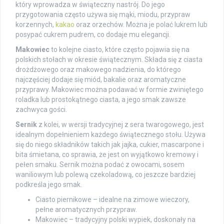
który wprowadza w świąteczny nastrój. Do jego
przygotowania często używa się mąki, miodu, przypraw
korzennych,
kakao
oraz orzechów. Można je polać lukrem lub
posypać cukrem pudrem, co dodaje mu elegancji.
Makowiec
to kolejne ciasto, które często pojawia się na
polskich stołach w okresie świątecznym. Składa się z ciasta
drożdżowego oraz makowego nadzienia, do którego
najczęściej dodaje się miód, bakalie oraz aromatyczne
przyprawy. Makowiec można podawać w formie zwiniętego
roladka lub prostokątnego ciasta, a jego smak zawsze
zachwyca gości.
Sernik
z kolei, w wersji tradycyjnej z sera twarogowego, jest
idealnym dopełnieniem każdego świątecznego stołu. Używa
się do niego składników takich jak jajka, cukier, mascarpone i
bita śmietana, co sprawia, że jest on wyjątkowo kremowy i
pełen smaku. Sernik można podać z owocami, sosem
waniliowym lub polewą czekoladową, co jeszcze bardziej
podkreśla jego smak.
Ciasto piernikowe – idealne na zimowe wieczory,
pełne aromatycznych przypraw.
Makowiec – tradycyjny polski wypiek, doskonały na