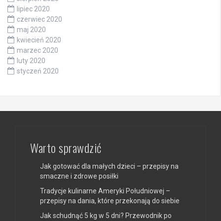
lipiec 2020
czerwiec 2020
maj 2020
kwiecień 2020
marzec 2020
luty 2020
styczeń 2020
Warto sprawdzić
Jak gotować dla małych dzieci – przepisy na
smaczne i zdrowe posiłki
Tradycje kulinarne Ameryki Południowej –
przepisy na dania, które przekonają do siebie
Jak schudnąć 5 kg w 5 dni? Przewodnik po