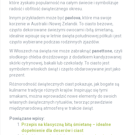
które zyskało popularność na całym świecie i symbolizuje
radość i obfitość świątecznego okresu.
Innym przykładem może być
pavlova
, które ma swoje
korzenie w Australii i Nowej Zelandii. To ciasto bezowe,
często dekorowane świeżymi owocami i bitą śmietaną,
idealnie wpisuje się w letnie święta południowej półkuli i jest
często wybierane podczas rodzinnych zjazdów.
W Włoszech na święta nie może zabraknąć
panettone
, czyli
słodkiego chleba drożdżowego z dodatkiem kandyzowanej
skórki cytrynowej, bakalii lub czekolady. To ciasto jest
symbolem włoskich świąt i często obdarowywane jest jako
prezent.
Różnorodność świątecznych ciast pokazuje, jak bogate są
kulinarne tradycje różnych krajów. Inspirując się tymi
smakami, można wprowadzić nowe elementy do swoich
własnych świątecznych rytuałów, tworząc prawdziwie
międzynarodową atmosferę w trakcie świąt.
Powiązane wpisy:
Przepis na klasyczną bitą śmietanę – idealne
dopełnienie dla deserów i ciast