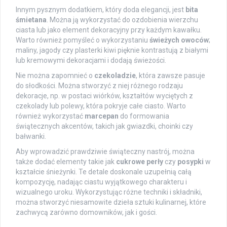
Innym pysznym dodatkiem, który doda elegancji, jest
bita
śmietana
. Można ją wykorzystać do ozdobienia wierzchu
ciasta lub jako element dekoracyjny przy każdym kawałku.
Warto również pomyśleć o wykorzystaniu
świeżych owoców
;
maliny, jagody czy plasterki kiwi pięknie kontrastują z białymi
lub kremowymi dekoracjami i dodają świeżości.
Nie można zapomnieć o
czekoladzie
, która zawsze pasuje
do słodkości. Można stworzyć z niej różnego rodzaju
dekoracje, np. w postaci wiórków, kształtów wyciętych z
czekolady lub polewy, która pokryje całe ciasto. Warto
również wykorzystać
marcepan
do formowania
świątecznych akcentów, takich jak gwiazdki, choinki czy
bałwanki.
Aby wprowadzić prawdziwie świąteczny nastrój, można
także dodać elementy takie jak
cukrowe perły
czy
posypki
w
kształcie śnieżynki. Te detale doskonale uzupełnią całą
kompozycję, nadając ciastu wyjątkowego charakteru i
wizualnego uroku. Wykorzystując różne techniki i składniki,
można stworzyć niesamowite dzieła sztuki kulinarnej, które
zachwycą zarówno domowników, jak i gości.