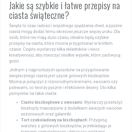
Jakie są szybkie i łatwe przepisy na
ciasta świąteczne?
Święta to czas radości i wspólnego spędzania chwil, a pyszne
ciasta mogą dodać temu okresowi jeszcze więcej uroku. Dla
osób, które nie mają dużo czasu, idealne będą szybkie
przepisy na ciasta, które można przygotować w krótkim
czasie. Często wystarczy kilka składników i nieco
kreatywności, aby stworzyć słodkie wypieki, które zachwycą
gości.
Jednym z najprostszych sposobów na przygotowanie
świątecznego ciasta jest użycie gotowych biszkoptów.
Można je połączyć z różnorodnymi kremami, owocami czy
polewami, co tworzy pyszne i efektowne desery. Oto kilka
pomysłów na takie ciasta:
Ciasto biszkoptowe z owocami:
Wystarczy przełożyć
biszkopty mascarpone z dodatkiem świeżych owoców
sezonowych oraz galaretki.
Tort czekoladowy na biszkoptach:
Przygotuj
warstwy z gotowych biszkoptów, przekładając je
kremem czekoladowym i dekorując wiórkami