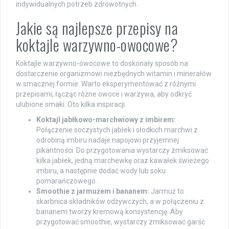
indywidualnych potrzeb zdrowotnych.
Jakie są najlepsze przepisy na
koktajle warzywno-owocowe?
Koktajle warzywno-owocowe to doskonały sposób na
dostarczenie organizmowi niezbędnych witamin i minerałów
w smacznej formie. Warto eksperymentować z różnymi
przepisami, łącząc różne owoce i warzywa, aby odkryć
ulubione smaki. Oto kilka inspiracji.
Koktajl jabłkowo-marchwiowy z imbirem:
Połączenie soczystych jabłek i słodkich marchwi z
odrobiną imbiru nadaje napojowi przyjemnej
pikantności. Do przygotowania wystarczy zmiksować
kilka jabłek, jedną marchewkę oraz kawałek świeżego
imbiru, a następnie dodać wody lub soku
pomarańczowego.
Smoothie z jarmużem i bananem:
Jarmuż to
skarbnica składników odżywczych, a w połączeniu z
bananem tworzy kremową konsystencję. Aby
przygotować smoothie, wystarczy zmiksować garść