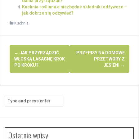
dania przyrządzać?
Kuchnia roślinna a niezbędne składniki odżywcze –
jak dobrze się odżywiać?
Kuchnia
Post
←
JAK PRZYRZĄDZIĆ
PRZEPISY NA DOMOWE
navigation
WŁOSKĄ LASAGNĘ KROK
PRZETWORY Z
PO KROKU?
JESIENI
→
Search
for:
Ostatnie wpisy