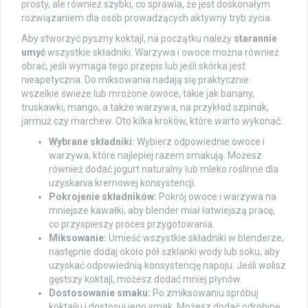
prosty, ale również szybki, co sprawia, że jest doskonałym
rozwiązaniem dla osób prowadzących aktywny tryb życia.
Aby stworzyć pyszny koktajl, na początku należy
starannie
umyć
wszystkie składniki. Warzywa i owoce można również
obrać, jeśli wymaga tego przepis lub jeśli skórka jest
nieapetyczna. Do miksowania nadają się praktycznie
wszelkie świeże lub mrożone owoce, takie jak banany,
truskawki, mango, a także warzywa, na przykład szpinak,
jarmuż czy marchew. Oto kilka kroków, które warto wykonać:
Wybrane składniki:
Wybierz odpowiednie owoce i
warzywa, które najlepiej razem smakują. Możesz
również dodać jogurt naturalny lub mleko roślinne dla
uzyskania kremowej konsystencji.
Pokrojenie składników:
Pokrój owoce i warzywa na
mniejsze kawałki, aby blender miał łatwiejszą pracę,
co przyspieszy proces przygotowania.
Miksowanie:
Umieść wszystkie składniki w blenderze,
następnie dodaj około pół szklanki wody lub soku, aby
uzyskać odpowiednią konsystencję napoju. Jeśli wolisz
gęstszy koktajl, możesz dodać mniej płynów.
Dostosowanie smaku:
Po zmiksowaniu spróbuj
koktajlu i dostosuj jego smak. Możesz dodać odrobinę