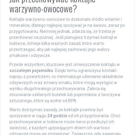
warzywno-owocowe?
Koktajle warzywno-owocowe to doskonałe źródło witamin i
minerałów, dlatego najlepiej spożywać je na świeżo, zaraz po
przygotowaniu. Niemniej jednak, zdarza się, że trzeba je
przechować na później. Jeśli planujesz trzymać koktajl w
lodówce, istnieje kilka ważnych zasad, które warto
przestrzegać, aby jak najlepiej zachować jego walory
smakowe i odżywcze.
Przede wszystkim, kluczowe jest umieszczenie koktajlu w
szczelnym pojemniku
. Dzięki temu ograniczysz kontakt
napoju z powietrzem, co minimalizuje utlenianie składników
odżywczych oraz zmiany smaku, które mogą wystąpić w
wyniku długotrwałego przechowywania. Zaleca się
stosowanie szklanych butelek lub pojemników z tworzywa
sztucznego, które są wolne od BPA.
Warto dotrzymać zasady, że koktajle powinny być
spożywane w ciągu
24 godzin
od ich przygotowania. Choć
przechowywanie w lodówce może nieco przedłużyć ich
świeżość, z każdym upływającym dniem ich wartości
odżywcze mogą się zmniejszać. Zwłaszcza, gdy zawierają