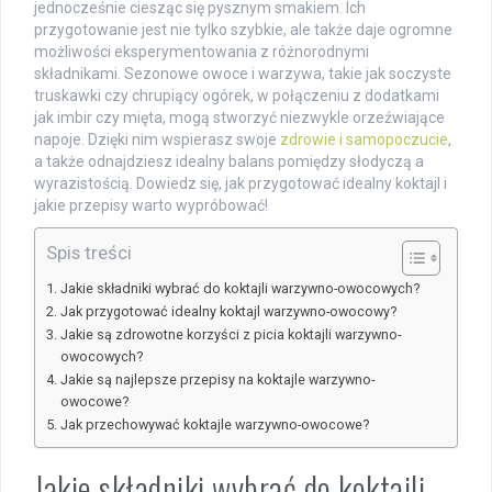
jednocześnie ciesząc się pysznym smakiem. Ich
przygotowanie jest nie tylko szybkie, ale także daje ogromne
możliwości eksperymentowania z różnorodnymi
składnikami. Sezonowe owoce i warzywa, takie jak soczyste
truskawki czy chrupiący ogórek, w połączeniu z dodatkami
jak imbir czy mięta, mogą stworzyć niezwykle orzeźwiające
napoje. Dzięki nim wspierasz swoje
zdrowie i samopoczucie
,
a także odnajdziesz idealny balans pomiędzy słodyczą a
wyrazistością. Dowiedz się, jak przygotować idealny koktajl i
jakie przepisy warto wypróbować!
Spis treści
Jakie składniki wybrać do koktajli warzywno-owocowych?
Jak przygotować idealny koktajl warzywno-owocowy?
Jakie są zdrowotne korzyści z picia koktajli warzywno-
owocowych?
Jakie są najlepsze przepisy na koktajle warzywno-
owocowe?
Jak przechowywać koktajle warzywno-owocowe?
Jakie składniki wybrać do koktajli