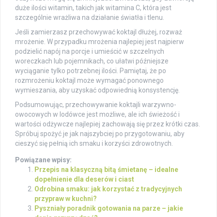
duże ilości witamin, takich jak witamina C, która jest
szczególnie wrażliwa na działanie światła i tlenu.
Jeśli zamierzasz przechowywać koktajl dłużej, rozważ
mrożenie. W przypadku mrożenia najlepiej jest najpierw
podzielić napój na porcje i umieścić w szczelnych
woreczkach lub pojemnikach, co ułatwi późniejsze
wyciąganie tylko potrzebnej ilości. Pamiętaj, że po
rozmrożeniu koktajl może wymagać ponownego
wymieszania, aby uzyskać odpowiednią konsystencję.
Podsumowując, przechowywanie koktajli warzywno-
owocowych w lodówce jest możliwe, ale ich świeżość i
wartości odżywcze najlepiej zachowają się przez krótki czas.
Spróbuj spożyć je jak najszybciej po przygotowaniu, aby
cieszyć się pełnią ich smaku i korzyści zdrowotnych.
Powiązane wpisy:
Przepis na klasyczną bitą śmietanę – idealne
dopełnienie dla deserów i ciast
Odrobina smaku: jak korzystać z tradycyjnych
przypraw w kuchni?
Pyszniały poradnik gotowania na parze – jakie