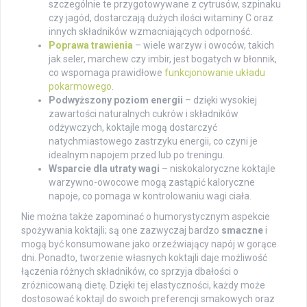
szczególnie te przygotowywane z cytrusów, szpinaku
czy jagód, dostarczają dużych ilości witaminy C oraz
innych składników wzmacniających odporność.
Poprawa trawienia
– wiele warzyw i owoców, takich
jak seler, marchew czy imbir, jest bogatych w błonnik,
co wspomaga prawidłowe
funkcjonowanie układu
pokarmowego
.
Podwyższony poziom energii
– dzięki wysokiej
zawartości naturalnych cukrów i składników
odżywczych, koktajle mogą dostarczyć
natychmiastowego zastrzyku energii, co czyni je
idealnym napojem przed lub po treningu.
Wsparcie dla utraty wagi
– niskokaloryczne koktajle
warzywno-owocowe mogą zastąpić kaloryczne
napoje, co pomaga w kontrolowaniu wagi ciała.
Nie można także zapominać o humorystycznym aspekcie
spożywania koktajli; są one zazwyczaj bardzo
smaczne
i
mogą być konsumowane jako orzeźwiający napój w gorące
dni. Ponadto, tworzenie własnych koktajli daje możliwość
łączenia różnych składników, co sprzyja dbałości o
zróżnicowaną dietę. Dzięki tej elastyczności, każdy może
dostosować koktajl do swoich preferencji smakowych oraz