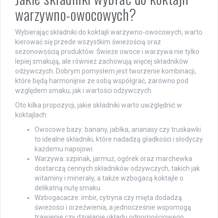
warzywno-owocowych?
Wybierając składniki do koktajli warzywno-owocowych, warto
kierować się przede wszystkim świeżością oraz
sezonowością produktów. Świeże owoce i warzywa nie tylko
lepiej smakują, ale również zachowują więcej składników
odżywczych. Dobrym pomysłem jest tworzenie kombinacji,
które będą harmonijnie ze sobą współgrać, zarówno pod
względem smaku, jak i wartości odżywczych.
Oto kilka propozycji, jakie składniki warto uwzględnić w
koktajlach:
Owocowe bazy: banany, jabłka, ananasy czy truskawki
to idealne składniki, które nadadzą gładkości i słodyczy
każdemu napojowi.
Warzywa: szpinak, jarmuż, ogórek oraz marchewka
dostarczą cennych składników odżywczych, takich jak
witaminy i minerały, a także wzbogacą koktajle o
delikatną nutę smaku.
Wzbogacacze: imbir, cytryna czy mięta dodadzą
świeżości i orzeźwienia, a jednocześnie wspomogą
trawienie czy działanie układu odpornościowego.