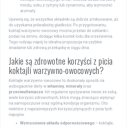
miodu, soku z cytryny lub cynamonu, aby wzmocnić
aromaty.
Upewnij się, że wszystkie składniki są dobrze zmiksowane, aż
do uzyskania jedwabistej gładkości. Po przygotowaniu,
koktajl warzywno-owocowy można przelać do szklanki i
podać na zimno, dodając kilka kostek lodu dla orzeźwienia.
Tego rodzaju napój to idealna propozycja na szybkie
śniadanie lub zdrową przekąskę w ciągu dnia.
Jakie są zdrowotne korzyści z picia
koktajli warzywno-owocowych?
Koktajle warzywno-owocowe to doskonały sposób na
wzbogacenie diety w
witaminy
,
minerały
oraz
przeciwutleniacze
. Ich regularne spożywanie niesie ze sobą
wiele korzyści zdrowotnych, które mogą znacząco wpłynąć
na samopoczucie oraz ogólną kondycję organizmu. Oto
niektóre z najważniejszych korzyści płynących z picia tych
napojów:
Wzmocnienie układu odpornościowego
– koktajle,