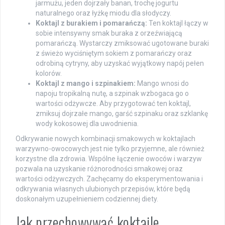
jarmużu, jeden dojrzały banan, trochę jogurtu
naturalnego oraz łyżkę miodu dla słodyczy.
Koktajl z burakiem i pomarańczą:
Ten koktajl łączy w
sobie intensywny smak buraka z orzeźwiającą
pomarańczą. Wystarczy zmiksować ugotowane buraki
z świeżo wyciśniętym sokiem z pomarańczy oraz
odrobiną cytryny, aby uzyskać wyjątkowy napój pełen
kolorów.
Koktajl z mango i szpinakiem:
Mango wnosi do
napoju tropikalną nutę, a szpinak wzbogaca go o
wartości odżywcze. Aby przygotować ten koktajl,
zmiksuj dojrzałe mango, garść szpinaku oraz szklankę
wody kokosowej dla uwodnienia.
Odkrywanie nowych kombinacji smakowych w koktajlach
warzywno-owocowych jest nie tylko przyjemne, ale również
korzystne dla zdrowia. Wspólne łączenie owoców i warzyw
pozwala na uzyskanie różnorodności smakowej oraz
wartości odżywczych. Zachęcamy do eksperymentowania i
odkrywania własnych ulubionych przepisów, które będą
doskonałym uzupełnieniem codziennej diety.
Jak przechowywać koktajle