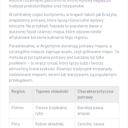
wysoce rozwiniętej gastronomii, której wpływy sięgają po
tradycje prekolumbijskie oraz hiszpańskie.
W centralnej części kontynentu, w krajach takich jak Brazylia,
znajdziemy potrawy, które łączą różnorodne wpływy
etniczne. Na przykład, feijoada to popularne danie z
duszonej fasoli czarnej i mięsa, które odzwierciedla
afrykańskie korzenie kulinarne tego regionu.
Paradoksalnie, w Argentynie dominują potrawy mięsne, a
szczególne miejsce zajmuje asado, czyli grillowane mięso. Ta
metoda przyrządzania potrawy jest bardziej niż tylko
posiłkiem – to wręcz rytuał, który łączy ludzi i tworzy
atmosferę towarzyskości. Również tradycyjne empanady,
nadziewane mięsem, serem lub warzywami, są popularnym
przekąskiem.
Region
Typowe składniki
Charakterystyczne
potrawy
Północ
Owoce tropikalne,
Bandeja paisa,
ryby
arepas
Peru
Rybne składniki,
Ceviche, causa