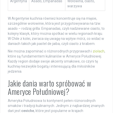
Argentyna
Asado, Empanadas
Wołowina, ciasto,
warzywa
W Argentynie kuchnia również koncentruje się na mięsie,
szczególnie wołowinie, która jest przygotowywana na tzw.
asado – rodzaj grilla. Empanadas, czyli nadziewane ciasto, to
kolejny klasyk, który można spotkać w wielu regionach kraju.
W Chile z kolei, zwraca się uwagę na wpływ mórz, co widać w
daniach takich jak pastel de jaiba, czyli ciasto z krabem.
Nie można zapominać o różnorodnych przyprawach i
ziołach
,
które są fundamentem kulinariów w Ameryce Południowej.
Każdy region dodaje swoje akcenty smakowe, co czyni tę
kuchnię niezwykle bogatą i interesującą dla miłośników
jedzenia.
Jakie dania warto spróbować w
Ameryce Południowej?
Ameryka Południowa to kontynent pełen różnorodnych
smaków i tradycji kulinarnych. Jednym z najbardziej znanych
dań jest
ceviche
, które jest popularne w krajach