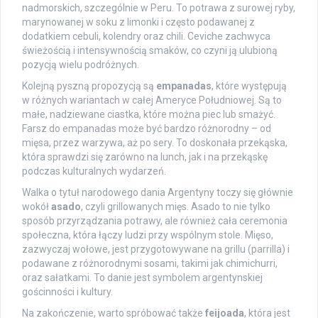
nadmorskich, szczególnie w Peru. To potrawa z surowej ryby,
marynowanej w soku z limonki i często podawanej z
dodatkiem cebuli, kolendry oraz chili. Ceviche zachwyca
świeżością i intensywnością smaków, co czyni ją ulubioną
pozycją wielu podróżnych.
Kolejną pyszną propozycją są
empanadas
, które występują
w różnych wariantach w całej Ameryce Południowej. Są to
małe, nadziewane ciastka, które można piec lub smażyć.
Farsz do empanadas może być bardzo różnorodny – od
mięsa, przez warzywa, aż po sery. To doskonała przekąska,
która sprawdzi się zarówno na lunch, jak i na przekąskę
podczas kulturalnych wydarzeń.
Walka o tytuł narodowego dania Argentyny toczy się głównie
wokół
asado
, czyli grillowanych mięs. Asado to nie tylko
sposób przyrządzania potrawy, ale również cała ceremonia
społeczna, która łączy ludzi przy wspólnym stole. Mięso,
zazwyczaj wołowe, jest przygotowywane na grillu (parrilla) i
podawane z różnorodnymi sosami, takimi jak chimichurri,
oraz sałatkami. To danie jest symbolem argentynskiej
gościnności i kultury.
Na zakończenie, warto spróbować także
feijoada
, która jest