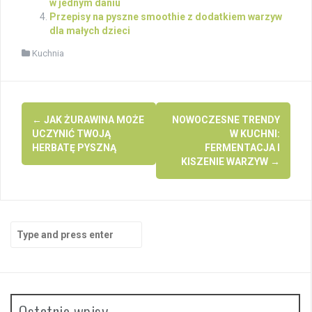
w jednym daniu
Przepisy na pyszne smoothie z dodatkiem warzyw
dla małych dzieci
Kuchnia
Post
←
JAK ŻURAWINA MOŻE
NOWOCZESNE TRENDY
navigation
UCZYNIĆ TWOJĄ
W KUCHNI:
HERBATĘ PYSZNĄ
FERMENTACJA I
KISZENIE WARZYW
→
Search
for:
Ostatnie wpisy