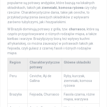
popularne są potrawy andyjskie, które bazują na lokalnych
składnikach, takich jak
ziemniaki
,
komosa ryżowa
czy ryby
rzeczne. Charakterystyczne dania, takie jak ceviche, to
przykład połączenia świeżych składników z wpływami
zarówno tubylczymi, jak i hiszpańskimi.
W Brazylii dominują potrawy z grilla, tzw.
churrasco
, które są
często przygotowywane z różnych rodzajów mięsa, a także
kiełbas i warzyw. Brazylijczycy biorą też wpływy kuchni
afrykańskiej, co można zauważyć w potrawach takich jak
feijoada, czyli gulasz z czarnej fasoli i różnych rodzajów
mięsa.
Region
Charakterystyczne
Główne składniki
potrawy
Peru
Ceviche, Aji de
Ryby, kurczak,
Gallina
ziemniaki, komosa
ryżowa
Brazylia
Feijoada, Churrasco
Fasola czarna, różne
mięsa, warzywa