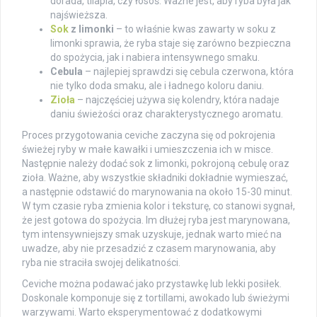
dorada, tilapia, czy łosoś. Ważne jest, aby ryba była jak
najświeższa.
Sok
z limonki
– to właśnie kwas zawarty w soku z
limonki sprawia, że ryba staje się zarówno bezpieczna
do spożycia, jak i nabiera intensywnego smaku.
Cebula
– najlepiej sprawdzi się cebula czerwona, która
nie tylko doda smaku, ale i ładnego koloru daniu.
Zioła
– najczęściej używa się kolendry, która nadaje
daniu świeżości oraz charakterystycznego aromatu.
Proces przygotowania ceviche zaczyna się od pokrojenia
świeżej ryby w małe kawałki i umieszczenia ich w misce.
Następnie należy dodać sok z limonki, pokrojoną cebulę oraz
zioła. Ważne, aby wszystkie składniki dokładnie wymieszać,
a następnie odstawić do marynowania na około 15-30 minut.
W tym czasie ryba zmienia kolor i teksturę, co stanowi sygnał,
że jest gotowa do spożycia. Im dłużej ryba jest marynowana,
tym intensywniejszy smak uzyskuje, jednak warto mieć na
uwadze, aby nie przesadzić z czasem marynowania, aby
ryba nie straciła swojej delikatności.
Ceviche można podawać jako przystawkę lub lekki posiłek.
Doskonale komponuje się z tortillami, awokado lub świeżymi
warzywami. Warto eksperymentować z dodatkowymi