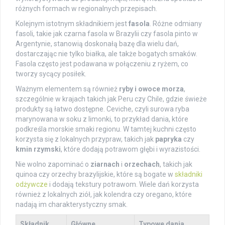
różnych formach w regionalnych przepisach.
Kolejnym istotnym składnikiem jest
fasola
. Różne odmiany
fasoli, takie jak czarna fasola w Brazylii czy fasola pinto w
Argentynie, stanowią doskonałą bazę dla wielu dań,
dostarczając nie tylko białka, ale także bogatych smaków.
Fasola często jest podawana w połączeniu z ryżem, co
tworzy sycący posiłek.
Ważnym elementem są również
ryby i owoce morza
,
szczególnie w krajach takich jak Peru czy Chile, gdzie świeże
produkty są łatwo dostępne. Ceviche, czyli surowa ryba
marynowana w soku z limonki, to przykład dania, które
podkreśla morskie smaki regionu. W tamtej kuchni często
korzysta się z lokalnych przypraw, takich jak
papryka
czy
kmin rzymski
, które dodają potrawom głębi i wyrazistości.
Nie wolno zapominać o
ziarnach
i
orzechach
, takich jak
quinoa czy orzechy brazylijskie, które są bogate w
składniki
odżywcze
i dodają tekstury potrawom. Wiele dań korzysta
również z lokalnych ziół, jak kolendra czy oregano, które
nadają im charakterystyczny smak.
Składnik
Główne
Typowe dania