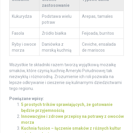
zastosowanie
Kukurydza
Podstawa wielu
Arepas, tamales
potraw
Fasola
Źródło białka
Feijoada, burritos
Ryby i owoce
Daniówka z
Ceviche, ensalada
morza
morską kuchnią
de mariscos
Wszystkie te składniki razem tworzą wyjątkową mozaikę
smaków, które czynią kuchnię Ameryki Południowej tak
niezwykłą i różnorodną. Zrozumienie ich roli pozwala na
lepsze odkrywanie i cieszenie się kulinarnymi dziedzictwami
tego regionu.
Powiązane wpisy:
5 prostych trików sprawiających, że gotowanie
będzie przyjemnością
Innowacyjne i zdrowe przepisy na potrawy z owoców
morza
Kuchnia fusion – łączenie smaków z różnych kultur