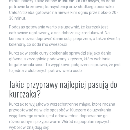
minut, należy zalać całość
mlekiem kokosowym
, co doda
potrawie kremowej konsystencji oraz słodkiego posmaku.
Całość trzeba gotować na niewielkim ogniu przez około 20-
30 minut.
Podczas gotowania warto się upewnić, że kurczak jest
całkowicie ugotowany, a sos dobrze się zredukował. Na
koniec można doprawić danie solą, pieprzem, a także świeżą
kolendrą, co doda mu świeżości.
Kurczak w sosie curry doskonale sprawdzi się jako danie
główne, szczególnie podawany z ryżem, który wchłonie
bogate smaki sosu. To wyjątkowe połączenie sprawia, że jest
to jedna z ulubionych potraw wielu osób.
Jakie przyprawy najlepiej pasują do
kurczaka?
Kurczak to wyjątkowo wszechstronne mięso, które można
przygotować na wiele sposobów. Kluczem do uzyskania
wyjątkowego smaku jest odpowiednie doprawienie go
różnorodnymi przyprawami. Wśród najpopularniejszych
wyborów znajdują się: