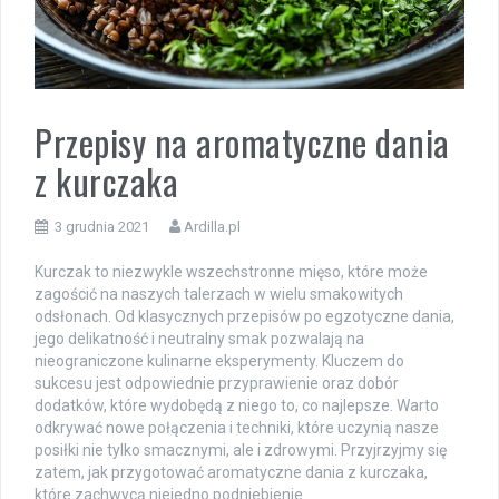
Przepisy na aromatyczne dania
z kurczaka
3 grudnia 2021
Ardilla.pl
Kurczak to niezwykle wszechstronne mięso, które może
zagościć na naszych talerzach w wielu smakowitych
odsłonach. Od klasycznych przepisów po egzotyczne dania,
jego delikatność i neutralny smak pozwalają na
nieograniczone kulinarne eksperymenty. Kluczem do
sukcesu jest odpowiednie przyprawienie oraz dobór
dodatków, które wydobędą z niego to, co najlepsze. Warto
odkrywać nowe połączenia i techniki, które uczynią nasze
posiłki nie tylko smacznymi, ale i zdrowymi. Przyjrzyjmy się
zatem, jak przygotować aromatyczne dania z kurczaka,
które zachwycą niejedno podniebienie.