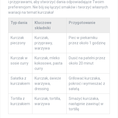
i przyprawami, aby stworzyć dania odpowiadające Twoim
preferencjom. Nie bój się łączyć smaków i tworzyć własnych
wariacji na temat kurczaka!
Typ dania
Kluczowe
Przygotowanie
składniki
Kurczak
Kurczak,
Piec w piekarniku
pieczony
przyprawy,
przez około 1 godzinę
warzywa
Kurczak w
Kurczak, mleko
Dusić na patelni przez
sosie curry
kokosowe, pasta
około 20 minut
curry
Sałatka z
Kurczak, świeże
Grillować kurczaka,
kurczakiem
warzywa,
pokroić i wymieszać z
dressing
sałatą
Tortilla z
Kurczak, tortilla,
Smażyć kurczaka,
kurczakiem
warzywa
następnie zawinąć w
tortillę