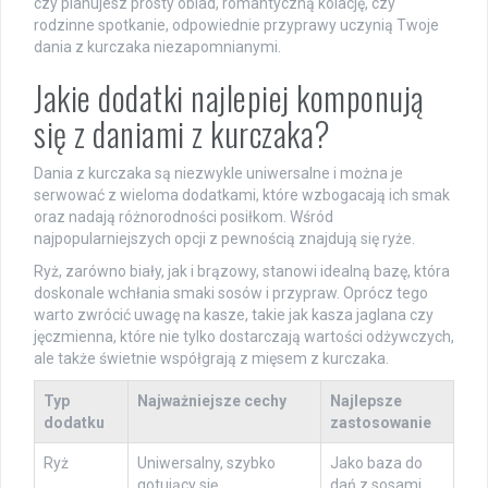
czy planujesz prosty obiad, romantyczną kolację, czy
rodzinne spotkanie, odpowiednie przyprawy uczynią Twoje
dania z kurczaka niezapomnianymi.
Jakie dodatki najlepiej komponują
się z daniami z kurczaka?
Dania z kurczaka są niezwykle uniwersalne i można je
serwować z wieloma dodatkami, które wzbogacają ich smak
oraz nadają różnorodności posiłkom. Wśród
najpopularniejszych opcji z pewnością znajdują się ryże.
Ryż, zarówno biały, jak i brązowy, stanowi idealną bazę, która
doskonale wchłania smaki sosów i przypraw. Oprócz tego
warto zwrócić uwagę na kasze, takie jak kasza jaglana czy
jęczmienna, które nie tylko dostarczają wartości odżywczych,
ale także świetnie współgrają z mięsem z kurczaka.
Typ
Najważniejsze cechy
Najlepsze
dodatku
zastosowanie
Ryż
Uniwersalny, szybko
Jako baza do
gotujący się
dań z sosami