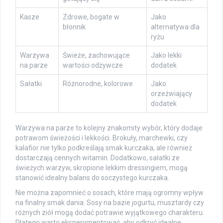
Kasze
Zdrowe, bogate w
Jako
błonnik
alternatywa dla
ryżu
Warzywa
Świeże, zachowujące
Jako lekki
na parze
wartości odżywcze
dodatek
Sałatki
Różnorodne, kolorowe
Jako
orzeźwiający
dodatek
Warzywa na parze to kolejny znakomity wybór, który dodaje
potrawom świeżości i lekkości. Brokuły, marchewki, czy
kalafior nie tylko podkreślają smak kurczaka, ale również
dostarczają cennych witamin. Dodatkowo, sałatki ze
świeżych warzyw, skropione lekkim dressingiem, mogą
stanowić idealny balans do soczystego kurczaka.
Nie można zapomnieć o sosach, które mają ogromny wpływ
na finalny smak dania. Sosy na bazie jogurtu, musztardy czy
różnych ziół mogą dodać potrawie wyjątkowego charakteru.
Dlatego warto eksperymentować, aby odkryć idealne