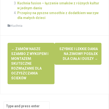
Kuchnia fusion – łączenie smaków z różnych kultur
w jednym daniu
Przepisy na pyszne smoothie z dodatkiem warzyw
dla małych dzieci
Kuchnia
Post
←
ZAMÓW NASZE
SZYBKIE I LEKKIE DANIA
navigation
SZAMBO Z WYKOPEM I
NA ZIMOWY POSIŁEK
MONTAŻEM:
DLA CIAŁA I DUSZY
→
SKUTECZNE
ROZWIĄZANIE DLA
OCZYSZCZANIA
ŚCIEKÓW
Search
for: