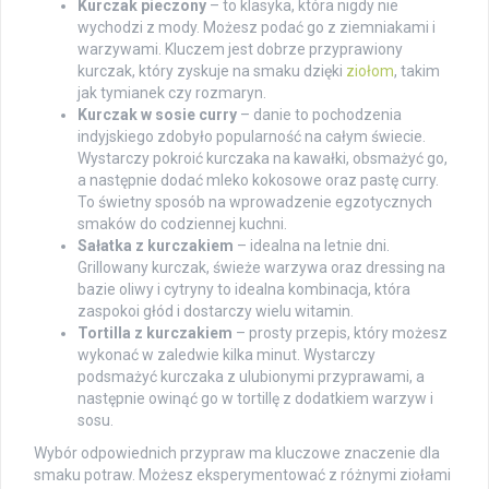
Kurczak pieczony
– to klasyka, która nigdy nie
wychodzi z mody. Możesz podać go z ziemniakami i
warzywami. Kluczem jest dobrze przyprawiony
kurczak, który zyskuje na smaku dzięki
ziołom
, takim
jak tymianek czy rozmaryn.
Kurczak w sosie curry
– danie to pochodzenia
indyjskiego zdobyło popularność na całym świecie.
Wystarczy pokroić kurczaka na kawałki, obsmażyć go,
a następnie dodać mleko kokosowe oraz pastę curry.
To świetny sposób na wprowadzenie egzotycznych
smaków do codziennej kuchni.
Sałatka z kurczakiem
– idealna na letnie dni.
Grillowany kurczak, świeże warzywa oraz dressing na
bazie oliwy i cytryny to idealna kombinacja, która
zaspokoi głód i dostarczy wielu witamin.
Tortilla z kurczakiem
– prosty przepis, który możesz
wykonać w zaledwie kilka minut. Wystarczy
podsmażyć kurczaka z ulubionymi przyprawami, a
następnie owinąć go w tortillę z dodatkiem warzyw i
sosu.
Wybór odpowiednich przypraw ma kluczowe znaczenie dla
smaku potraw. Możesz eksperymentować z różnymi ziołami