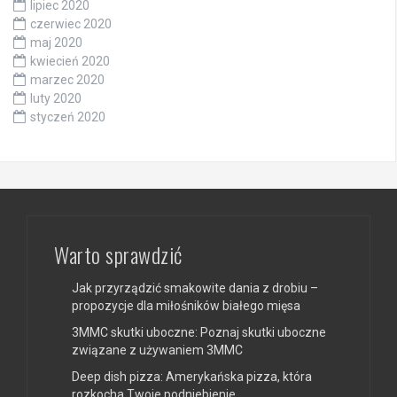
lipiec 2020
czerwiec 2020
maj 2020
kwiecień 2020
marzec 2020
luty 2020
styczeń 2020
Warto sprawdzić
Jak przyrządzić smakowite dania z drobiu –
propozycje dla miłośników białego mięsa
3MMC skutki uboczne: Poznaj skutki uboczne
związane z używaniem 3MMC
Deep dish pizza: Amerykańska pizza, która
rozkocha Twoje podniebienie