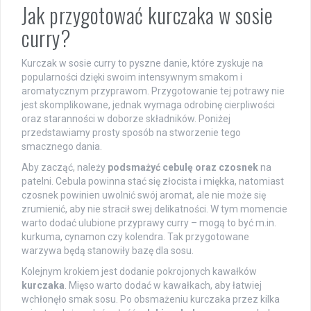
Jak przygotować kurczaka w sosie
curry?
Kurczak w sosie curry to pyszne danie, które zyskuje na
popularności dzięki swoim intensywnym smakom i
aromatycznym przyprawom. Przygotowanie tej potrawy nie
jest skomplikowane, jednak wymaga odrobinę cierpliwości
oraz staranności w doborze składników. Poniżej
przedstawiamy prosty sposób na stworzenie tego
smacznego dania.
Aby zacząć, należy
podsmażyć cebulę oraz czosnek
na
patelni. Cebula powinna stać się złocista i miękka, natomiast
czosnek powinien uwolnić swój aromat, ale nie może się
zrumienić, aby nie stracił swej delikatności. W tym momencie
warto dodać ulubione przyprawy curry – mogą to być m.in.
kurkuma, cynamon czy kolendra. Tak przygotowane
warzywa będą stanowiły bazę dla sosu.
Kolejnym krokiem jest dodanie pokrojonych kawałków
kurczaka
. Mięso warto dodać w kawałkach, aby łatwiej
wchłonęło smak sosu. Po obsmażeniu kurczaka przez kilka