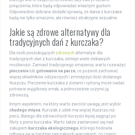
połączenia, które będą odpowiadać własnym gustom.
Odpowiednio dobrane dodatki sprawią, że dania z kurczaka
będą nie tylko smaczne, ale również atrakcyjne wizualnie.
Jakie są zdrowe alternatywy dla
tradycyjnych dań z kurczaka?
Dla osób poszukujących
zdrowych
alternatyw dla
tradycyjnych dań z kurczaka, istnieje wiele ciekawych
możliwości. Zamiast tradycyjnego smażenia, warto rozważyć
pieczenie
lub
gotowanie na parze
, co pozwoli zachować
więcej składników odżywczych i zmniejszyć ilość dodanego
tłuszczu. Pieczenie kurczaka z ziołami i cytryną może nadać
potrawie wyjątkowy smak, a jednocześnie uczynić ją
zdrowszą.
Innym aspektem, na który warto zwrócić uwagę, jest wybór
chudego mięsa
. Kurczak z udek ma więcej tłuszczu niż
pierś, dlatego dla zdrowotnych korzyści lepiej sięgnąć po
filety z piersi kurczaka. Warto także zastanowić się nad
zakupem
kurczaka ekologicznego
, którego hodowla
odbywa się w bardziej naturalnych warunkach, co często