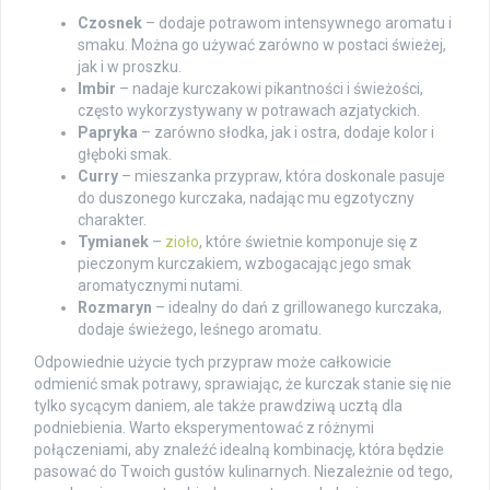
Czosnek
– dodaje potrawom intensywnego aromatu i
smaku. Można go używać zarówno w postaci świeżej,
jak i w proszku.
Imbir
– nadaje kurczakowi pikantności i świeżości,
często wykorzystywany w potrawach azjatyckich.
Papryka
– zarówno słodka, jak i ostra, dodaje kolor i
głęboki smak.
Curry
– mieszanka przypraw, która doskonale pasuje
do duszonego kurczaka, nadając mu egzotyczny
charakter.
Tymianek
–
zioło
, które świetnie komponuje się z
pieczonym kurczakiem, wzbogacając jego smak
aromatycznymi nutami.
Rozmaryn
– idealny do dań z grillowanego kurczaka,
dodaje świeżego, leśnego aromatu.
Odpowiednie użycie tych przypraw może całkowicie
odmienić smak potrawy, sprawiając, że kurczak stanie się nie
tylko sycącym daniem, ale także prawdziwą ucztą dla
podniebienia. Warto eksperymentować z różnymi
połączeniami, aby znaleźć idealną kombinację, która będzie
pasować do Twoich gustów kulinarnych. Niezależnie od tego,