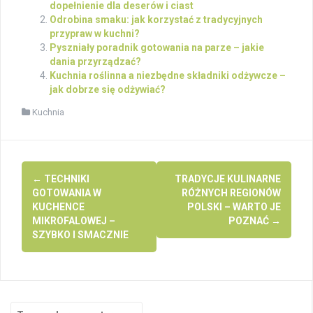
dopełnienie dla deserów i ciast
Odrobina smaku: jak korzystać z tradycyjnych
przypraw w kuchni?
Pyszniały poradnik gotowania na parze – jakie
dania przyrządzać?
Kuchnia roślinna a niezbędne składniki odżywcze –
jak dobrze się odżywiać?
Kuchnia
Post
←
TECHNIKI
TRADYCJE KULINARNE
navigation
GOTOWANIA W
RÓŻNYCH REGIONÓW
KUCHENCE
POLSKI – WARTO JE
MIKROFALOWEJ –
POZNAĆ
→
SZYBKO I SMACZNIE
Search