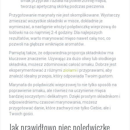
smak przypraw i działa na powierzchnię mięsa,
tworząc apetyczną skórkę podczas pieczenia.
Przygotowanie marynaty nie jest skomplikowane. Wystarczy
zmieszać wszystkie składniki w misce, dokładnie je
wymieszać, a następnie włożyć polędwiczkę wieprzową do
lodówki na co najmniej 2-4 godziny. Dla najlepszych
rezultatów, warto marynować mięso nawet całą noc, co
pozwoli na głębsze wniknięcie aromatów.
Pamiętaj także, że odpowiednia proporcja składników ma
kluczowe znaczenie. Używając za dużo oliwy lub słodkiego
składnika, możesz zdominować całość smaku. Dobrze jest
eksperymentować z różnymi
ziołami
i przyprawami, aby
znaleźć idealny przepis, który odpowiada Twoim gustom.
Marynata do polędwiczki wieprzowej to nie tylko sposób na
poprawienie smaku, ale również na uczynienie mięsa
bardziej soczystym i delikatnym. Dzięki prostym składnikom i
odpowiedniemu czasowi marynowania, możesz
przygotować danie, które zachwyci nie tylko Ciebie, ale i
Twoich gości.
Jak prawidłowo piec polędwiczkę