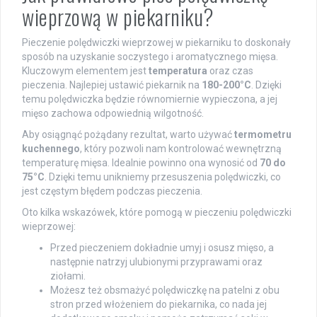
wieprzową w piekarniku?
Pieczenie polędwiczki wieprzowej w piekarniku to doskonały
sposób na uzyskanie soczystego i aromatycznego mięsa.
Kluczowym elementem jest
temperatura
oraz czas
pieczenia. Najlepiej ustawić piekarnik na
180-200°C
. Dzięki
temu polędwiczka będzie równomiernie wypieczona, a jej
mięso zachowa odpowiednią wilgotność.
Aby osiągnąć pożądany rezultat, warto używać
termometru
kuchennego
, który pozwoli nam kontrolować wewnętrzną
temperaturę mięsa. Idealnie powinno ona wynosić od
70 do
75°C
. Dzięki temu unikniemy przesuszenia polędwiczki, co
jest częstym błędem podczas pieczenia.
Oto kilka wskazówek, które pomogą w pieczeniu polędwiczki
wieprzowej:
Przed pieczeniem dokładnie umyj i osusz mięso, a
następnie natrzyj ulubionymi przyprawami oraz
ziołami.
Możesz też obsmażyć polędwiczkę na patelni z obu
stron przed włożeniem do piekarnika, co nada jej