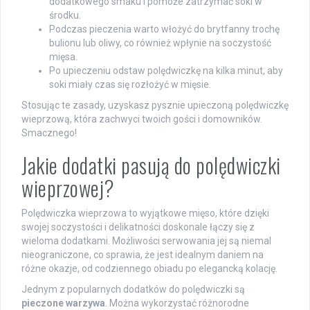
dodatkowego smaku i pomoże zatrzymać soki w
środku.
Podczas pieczenia warto włożyć do brytfanny trochę
bulionu lub oliwy, co również wpłynie na soczystość
mięsa.
Po upieczeniu odstaw polędwiczkę na kilka minut, aby
soki miały czas się rozłożyć w mięsie.
Stosując te zasady, uzyskasz pysznie upieczoną polędwiczkę
wieprzową, która zachwyci twoich gości i domowników.
Smacznego!
Jakie dodatki pasują do polędwiczki
wieprzowej?
Polędwiczka wieprzowa to wyjątkowe mięso, które dzięki
swojej soczystości i delikatności doskonale łączy się z
wieloma dodatkami. Możliwości serwowania jej są niemal
nieograniczone, co sprawia, że jest idealnym daniem na
różne okazje, od codziennego obiadu po elegancką kolację.
Jednym z popularnych dodatków do polędwiczki są
pieczone warzywa
. Można wykorzystać różnorodne