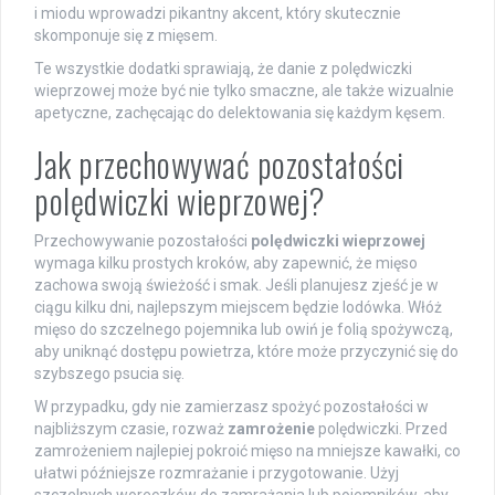
i miodu wprowadzi pikantny akcent, który skutecznie
skomponuje się z mięsem.
Te wszystkie dodatki sprawiają, że danie z polędwiczki
wieprzowej może być nie tylko smaczne, ale także wizualnie
apetyczne, zachęcając do delektowania się każdym kęsem.
Jak przechowywać pozostałości
polędwiczki wieprzowej?
Przechowywanie pozostałości
polędwiczki wieprzowej
wymaga kilku prostych kroków, aby zapewnić, że mięso
zachowa swoją świeżość i smak. Jeśli planujesz zjeść je w
ciągu kilku dni, najlepszym miejscem będzie lodówka. Włóż
mięso do szczelnego pojemnika lub owiń je folią spożywczą,
aby uniknąć dostępu powietrza, które może przyczynić się do
szybszego psucia się.
W przypadku, gdy nie zamierzasz spożyć pozostałości w
najbliższym czasie, rozważ
zamrożenie
polędwiczki. Przed
zamrożeniem najlepiej pokroić mięso na mniejsze kawałki, co
ułatwi późniejsze rozmrażanie i przygotowanie. Użyj
szczelnych woreczków do zamrażania lub pojemników, aby