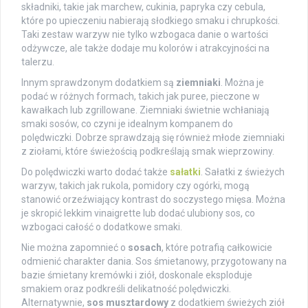
składniki, takie jak marchew, cukinia, papryka czy cebula,
które po upieczeniu nabierają słodkiego smaku i chrupkości.
Taki zestaw warzyw nie tylko wzbogaca danie o wartości
odżywcze, ale także dodaje mu kolorów i atrakcyjności na
talerzu.
Innym sprawdzonym dodatkiem są
ziemniaki
. Można je
podać w różnych formach, takich jak puree, pieczone w
kawałkach lub zgrillowane. Ziemniaki świetnie wchłaniają
smaki sosów, co czyni je idealnym kompanem do
polędwiczki. Dobrze sprawdzają się również młode ziemniaki
z ziołami, które świeżością podkreślają smak wieprzowiny.
Do polędwiczki warto dodać także
sałatki
. Sałatki z świeżych
warzyw, takich jak rukola, pomidory czy ogórki, mogą
stanowić orzeźwiający kontrast do soczystego mięsa. Można
je skropić lekkim vinaigrette lub dodać ulubiony sos, co
wzbogaci całość o dodatkowe smaki.
Nie można zapomnieć o
sosach
, które potrafią całkowicie
odmienić charakter dania. Sos śmietanowy, przygotowany na
bazie śmietany kremówki i ziół, doskonale eksploduje
smakiem oraz podkreśli delikatność polędwiczki.
Alternatywnie,
sos musztardowy
z dodatkiem świeżych ziół