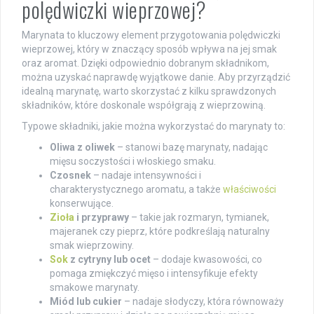
polędwiczki wieprzowej?
Marynata to kluczowy element przygotowania polędwiczki
wieprzowej, który w znaczący sposób wpływa na jej smak
oraz aromat. Dzięki odpowiednio dobranym składnikom,
można uzyskać naprawdę wyjątkowe danie. Aby przyrządzić
idealną marynatę, warto skorzystać z kilku sprawdzonych
składników, które doskonale współgrają z wieprzowiną.
Typowe składniki, jakie można wykorzystać do marynaty to:
Oliwa z oliwek
– stanowi bazę marynaty, nadając
mięsu soczystości i włoskiego smaku.
Czosnek
– nadaje intensywności i
charakterystycznego aromatu, a także
właściwości
konserwujące.
Zioła
i przyprawy
– takie jak rozmaryn, tymianek,
majeranek czy pieprz, które podkreślają naturalny
smak wieprzowiny.
Sok
z cytryny lub ocet
– dodaje kwasowości, co
pomaga zmiękczyć mięso i intensyfikuje efekty
smakowe marynaty.
Miód lub cukier
– nadaje słodyczy, która równoważy