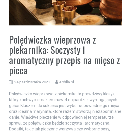
Polędwiczka wieprzowa z
piekarnika: Soczysty i
aromatyczny przepis na mięso z
pieca
24 października 2021
Ardilla.pl
Polędwiczka wieprzowa z piekarnika to prawdziwy klasyk,
który zachwyci smakiem nawet najbardziej wymagających
gości. Kluczem do sukcesu jest wybór odpowiedniego mięsa
oraz idealna marynata, które razem stworzą niezapomniane
danie. Właściwe pieczenie w odpowiedniej temperaturze
sprawi, że polędwiczka będzie soczysta i aromatyczna.
Dodatki, takie jak pieczone warzywa czy wyborne sosy,