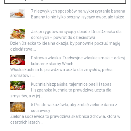
7 niezwykłych sposobów na wykorzystanie banana
Banany to nie tylko pyszny i sycący owoc, ale także
…
Jak przygotować sycący obiad z Dnia Dziecka dla
dorosłych – powrót do dzieciństwa
Dzień Dziecka to idealna okazja, by ponownie poczuć magię
dzieciństwa …
Potrawa włoska: Tradycyjne włoskie smaki – odkryj
kulinarne skarby Włoch
Włoska kuchnia to prawdziwa uczta dla zmysłów, pełna
aromatów i …
Kuchnia hiszpańska: tajemnice paelli i tapas
Hiszpańska kuchnia to prawdziwa uczta dla
zmysłów, a w jej …
5 Proste wskazówki, aby zrobić zielone dania z
soczewicy
Zielona soczewica to prawdziwa skarbnica zdrowia, która w
ostatnich latach …