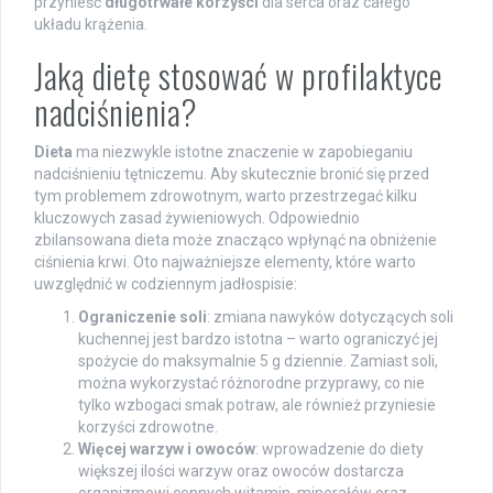
przynieść
długotrwałe korzyści
dla serca oraz całego
układu krążenia.
Jaką dietę stosować w profilaktyce
nadciśnienia?
Dieta
ma niezwykle istotne znaczenie w zapobieganiu
nadciśnieniu tętniczemu. Aby skutecznie bronić się przed
tym problemem zdrowotnym, warto przestrzegać kilku
kluczowych zasad żywieniowych. Odpowiednio
zbilansowana dieta może znacząco wpłynąć na obniżenie
ciśnienia krwi. Oto najważniejsze elementy, które warto
uwzględnić w codziennym jadłospisie:
Ograniczenie soli
: zmiana nawyków dotyczących soli
kuchennej jest bardzo istotna – warto ograniczyć jej
spożycie do maksymalnie 5 g dziennie. Zamiast soli,
można wykorzystać różnorodne przyprawy, co nie
tylko wzbogaci smak potraw, ale również przyniesie
korzyści zdrowotne.
Więcej warzyw i owoców
: wprowadzenie do diety
większej ilości warzyw oraz owoców dostarcza