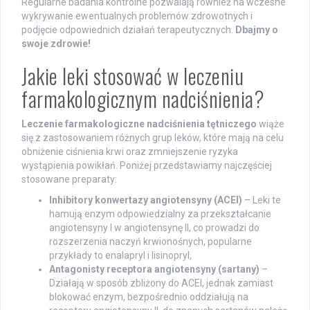
Regularne badania kontrolne pozwalają również na wczesne
wykrywanie ewentualnych problemów zdrowotnych i
podjęcie odpowiednich działań terapeutycznych.
Dbajmy o
swoje zdrowie!
Jakie leki stosować w leczeniu
farmakologicznym nadciśnienia?
Leczenie farmakologiczne nadciśnienia tętniczego
wiąże
się z zastosowaniem różnych grup leków, które mają na celu
obniżenie ciśnienia krwi oraz zmniejszenie ryzyka
wystąpienia powikłań. Poniżej przedstawiamy najczęściej
stosowane preparaty:
Inhibitory konwertazy angiotensyny (ACEI)
– Leki te
hamują enzym odpowiedzialny za przekształcanie
angiotensyny I w angiotensynę II, co prowadzi do
rozszerzenia naczyń krwionośnych, popularne
przykłady to enalapryl i lisinopryl,
Antagonisty receptora angiotensyny (sartany)
–
Działają w sposób zbliżony do ACEI, jednak zamiast
blokować enzym, bezpośrednio oddziałują na