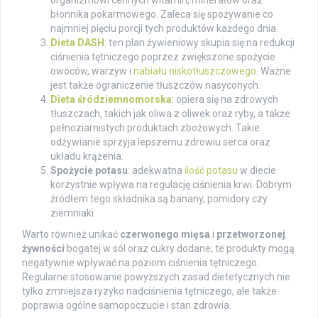
organizmowi cennych witamin, minerałów oraz
błonnika pokarmowego. Zaleca się spożywanie co
najmniej pięciu porcji tych produktów każdego dnia.
Dieta DASH
: ten plan żywieniowy skupia się na redukcji
ciśnienia tętniczego poprzez zwiększone spożycie
owoców, warzyw i
nabiału niskotłuszczowego
. Ważne
jest także ograniczenie tłuszczów nasyconych.
Dieta śródziemnomorska
: opiera się na zdrowych
tłuszczach, takich jak oliwa z oliwek oraz ryby, a także
pełnoziarnistych produktach zbożowych. Takie
odżywianie sprzyja lepszemu zdrowiu serca oraz
układu krążenia.
Spożycie potasu
: adekwatna
ilość potasu
w diecie
korzystnie wpływa na regulację ciśnienia krwi. Dobrym
źródłem tego składnika są banany, pomidory czy
ziemniaki.
Warto również unikać
czerwonego mięsa
i
przetworzonej
żywności
bogatej w sól oraz cukry dodane; te produkty mogą
negatywnie wpływać na poziom ciśnienia tętniczego.
Regularne stosowanie powyższych zasad dietetycznych nie
tylko zmniejsza ryzyko nadciśnienia tętniczego, ale także
poprawia ogólne samopoczucie i stan zdrowia.