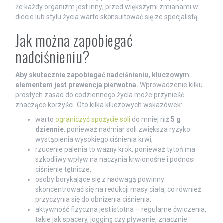
że każdy organizm jest inny; przed większymi zmianami w
diecie lub stylu życia warto skonsultować się ze specjalistą.
Jak można zapobiegać
nadciśnieniu?
Aby skutecznie zapobiegać nadciśnieniu, kluczowym
elementem jest prewencja pierwotna.
Wprowadzenie kilku
prostych zasad do codziennego życia może przynieść
znaczące korzyści. Oto kilka kluczowych wskazówek:
warto
ograniczyć spożycie soli
do mniej niż
5 g
dziennie
, ponieważ nadmiar soli zwiększa ryzyko
wystąpienia wysokiego ciśnienia krwi,
rzucenie palenia to ważny krok, ponieważ tytoń ma
szkodliwy wpływ na naczynia krwionośne i podnosi
ciśnienie tętnicze,
osoby borykające się z nadwagą powinny
skoncentrować się na redukcji masy ciała, co również
przyczynia się do obniżenia ciśnienia,
aktywność fizyczna jest istotna – regularne ćwiczenia,
takie jak spacery, jogging czy pływanie, znacznie