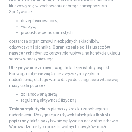
Nie można zapominać o diecie
, która również odgrywa
kluczową rolę w zachowaniu dobrego samopoczucia.
Spożywanie:
dużej ilości owoców,
warzyw,
produktów pełnoziarnistych
dostarcza organizmowi niezbędnych składników
odżywczych i błonnika.
Ograniczenie soli i tłuszczów
nasyconych
również korzystnie wpływa na kondycję układu
sercowo-naczyniowego.
Utrzymywanie zdrowej wagi
to kolejny istotny aspekt.
Nadwaga i otyłość wiążą się z wyższym ryzykiem
nadciśnienia, dlatego warto dążyć do osiągnięcia właściwej
masy ciała poprzez:
zbilansowaną dietę,
regularną aktywność fizyczną.
Zmiana stylu życia
to pierwszy krok ku zapobieganiu
nadciśnieniu. Rezygnacja z używek takich jak
alkohol
i
papierosy
także pozytywnie wpływa na nasz stan zdrowia.
Wprowadzenie tych prozdrowotnych nawyków może