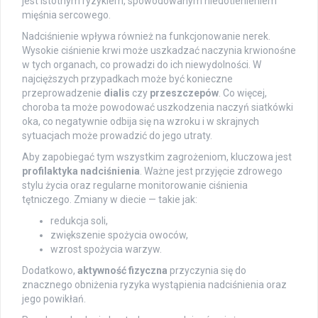
jest istotnym ryzykiem, spowodowanym niedotlenieniem
mięśnia sercowego.
Nadciśnienie wpływa również na funkcjonowanie nerek.
Wysokie ciśnienie krwi może uszkadzać naczynia krwionośne
w tych organach, co prowadzi do ich niewydolności. W
najcięższych przypadkach może być konieczne
przeprowadzenie
dialis
czy
przeszczepów
. Co więcej,
choroba ta może powodować uszkodzenia naczyń siatkówki
oka, co negatywnie odbija się na wzroku i w skrajnych
sytuacjach może prowadzić do jego utraty.
Aby zapobiegać tym wszystkim zagrożeniom, kluczowa jest
profilaktyka nadciśnienia
. Ważne jest przyjęcie zdrowego
stylu życia oraz regularne monitorowanie ciśnienia
tętniczego. Zmiany w diecie — takie jak:
redukcja soli,
zwiększenie spożycia owoców,
wzrost spożycia warzyw.
Dodatkowo,
aktywność fizyczna
przyczynia się do
znacznego obniżenia ryzyka wystąpienia nadciśnienia oraz
jego powikłań.