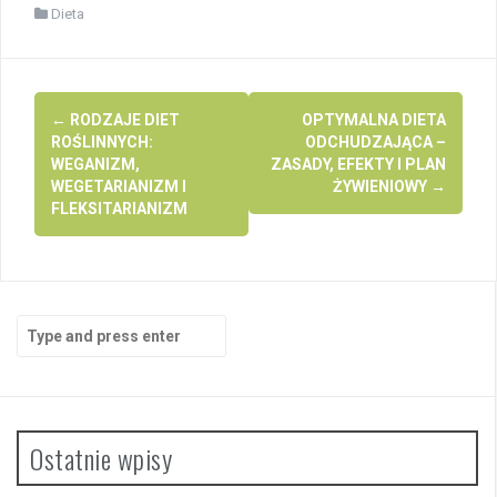
Dieta
Post
←
RODZAJE DIET
OPTYMALNA DIETA
navigation
ROŚLINNYCH:
ODCHUDZAJĄCA –
WEGANIZM,
ZASADY, EFEKTY I PLAN
WEGETARIANIZM I
ŻYWIENIOWY
→
FLEKSITARIANIZM
Search
for:
Ostatnie wpisy