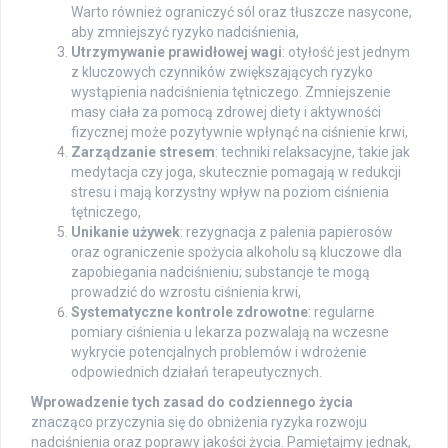
Warto również ograniczyć sól oraz tłuszcze nasycone,
aby zmniejszyć ryzyko nadciśnienia,
Utrzymywanie prawidłowej wagi
: otyłość jest jednym
z kluczowych czynników zwiększających ryzyko
wystąpienia nadciśnienia tętniczego. Zmniejszenie
masy ciała za pomocą zdrowej diety i aktywności
fizycznej może pozytywnie wpłynąć na ciśnienie krwi,
Zarządzanie stresem
: techniki relaksacyjne, takie jak
medytacja czy joga, skutecznie pomagają w redukcji
stresu i mają korzystny wpływ na poziom ciśnienia
tętniczego,
Unikanie używek
: rezygnacja z palenia papierosów
oraz ograniczenie spożycia alkoholu są kluczowe dla
zapobiegania nadciśnieniu; substancje te mogą
prowadzić do wzrostu ciśnienia krwi,
Systematyczne kontrole zdrowotne
: regularne
pomiary ciśnienia u lekarza pozwalają na wczesne
wykrycie potencjalnych problemów i wdrożenie
odpowiednich działań terapeutycznych.
Wprowadzenie tych zasad do codziennego życia
znacząco przyczynia się do obniżenia ryzyka rozwoju
nadciśnienia oraz poprawy jakości życia. Pamiętajmy jednak,