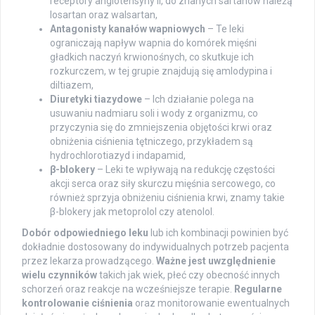
receptory angiotensyny II, do znanych sartanów należą
losartan oraz walsartan,
Antagonisty kanałów wapniowych
– Te leki
ograniczają napływ wapnia do komórek mięśni
gładkich naczyń krwionośnych, co skutkuje ich
rozkurczem, w tej grupie znajdują się amlodypina i
diltiazem,
Diuretyki tiazydowe
– Ich działanie polega na
usuwaniu nadmiaru soli i wody z organizmu, co
przyczynia się do zmniejszenia objętości krwi oraz
obniżenia ciśnienia tętniczego, przykładem są
hydrochlorotiazyd i indapamid,
β-blokery
– Leki te wpływają na redukcję częstości
akcji serca oraz siły skurczu mięśnia sercowego, co
również sprzyja obniżeniu ciśnienia krwi, znamy takie
β-blokery jak metoprolol czy atenolol.
Dobór odpowiedniego leku
lub ich kombinacji powinien być
dokładnie dostosowany do indywidualnych potrzeb pacjenta
przez lekarza prowadzącego.
Ważne jest uwzględnienie
wielu czynników
takich jak wiek, płeć czy obecność innych
schorzeń oraz reakcje na wcześniejsze terapie.
Regularne
kontrolowanie ciśnienia
oraz monitorowanie ewentualnych