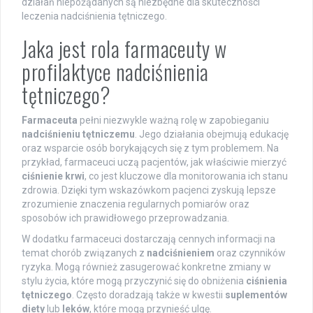
działań niepożądanych są niezbędne dla skuteczności
leczenia nadciśnienia tętniczego.
Jaka jest rola farmaceuty w
profilaktyce nadciśnienia
tętniczego?
Farmaceuta
pełni niezwykle ważną rolę w zapobieganiu
nadciśnieniu tętniczemu
. Jego działania obejmują edukację
oraz wsparcie osób borykających się z tym problemem. Na
przykład, farmaceuci uczą pacjentów, jak właściwie mierzyć
ciśnienie krwi
, co jest kluczowe dla monitorowania ich stanu
zdrowia. Dzięki tym wskazówkom pacjenci zyskują lepsze
zrozumienie znaczenia regularnych pomiarów oraz
sposobów ich prawidłowego przeprowadzania.
W dodatku farmaceuci dostarczają cennych informacji na
temat chorób związanych z
nadciśnieniem
oraz czynników
ryzyka. Mogą również zasugerować konkretne zmiany w
stylu życia, które mogą przyczynić się do obniżenia
ciśnienia
tętniczego
. Często doradzają także w kwestii
suplementów
diety
lub
leków
, które mogą przynieść ulgę.