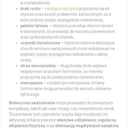
w metabolizmie,
brak ruchu
–
siedzący styl życia
przyczynia się do
otyłości oraz innych problemów zdrowotnych, co z
kolei podnosi ryzyko wystąpienia nadciśnienia,
palenie tytoniu
– nikotyna powoduje skurcz naczyń
krwionośnych, co prowadzi do wzrostu ciśnienia krwi
oraz uszkodzenia ich ścianek,
czynniki dziedziczne
– historia rodzinna dotycząca
chorób sercowo-naczyniowych może wskazywać na
większe ryzyko wystąpienia nadciśnienia u danej
osoby,
stres emocjonalny
– długotrwały stres wpływa
negatywnie na poziom hormonów, co również
przyczynia się do podwyższenia ciśnienia krwi,
menopauza
– u kobiet po menopauzie zmiany
hormonalne mogą prowadzić do wzrostu ciśnienia
tętniczego.
Nieleczone nadciśnienie
może prowadzić do poważnych
komplikacji, takich jak udar mózgu czy niewydolność nerek.
Zrozumienie tych czynników ryzyka daje możliwość ich
aktywnej redukcji poprzez
właściwe odżywianie
,
regularną
aktywność fizyczną
oraz
eliminację negatywnych nawyków
,