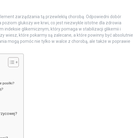
y element zarządzania tą przewlekłą chorobą. Odpowiedni dobór
poziom glukozy we krwi, co jest niezwykle istotne dla zdrowia
m indeksie glikemicznym, który pomaga w stabilizacji glikemii i
y wiesz, które pokarmy są zalecane, a które powinny być absolutnie
ania mogą pomóc nie tylko w walce z chorobą, ale także w poprawie
 posiłki?
j?
krzycowej?