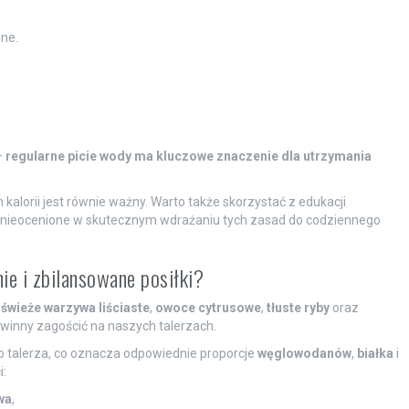
ne.
–
regularne picie wody ma kluczowe znaczenie dla utrzymania
 kalorii jest równie ważny. Warto także skorzystać z edukacji
ę nieocenione w skutecznym wdrażaniu tych zasad do codziennego
ie i zbilansowane posiłki?
,
świeże warzywa liściaste
,
owoce cytrusowe
,
tłuste ryby
oraz
winny zagościć na naszych talerzach.
o talerza, co oznacza odpowiednie proporcje
węglowodanów
,
białka
i
i:
wa
,