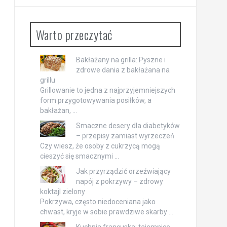
Warto przeczytać
Bakłażany na grilla: Pyszne i
zdrowe dania z bakłażana na
grillu
Grillowanie to jedna z najprzyjemniejszych
form przygotowywania posiłków, a
bakłażan, …
Smaczne desery dla diabetyków
– przepisy zamiast wyrzeczeń
Czy wiesz, że osoby z cukrzycą mogą
cieszyć się smacznymi …
Jak przyrządzić orzeźwiający
napój z pokrzywy – zdrowy
koktajl zielony
Pokrzywa, często niedoceniana jako
chwast, kryje w sobie prawdziwe skarby …
Kuchnia francuska: tajemnice