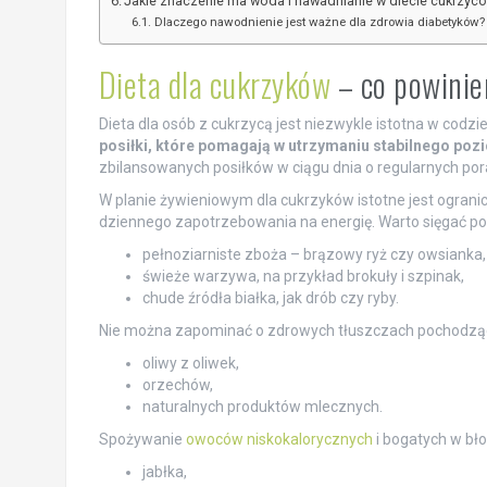
Jakie znaczenie ma woda i nawadnianie w diecie cukrzyc
Dlaczego nawodnienie jest ważne dla zdrowia diabetyków?
Dieta dla cukrzyków
– co powinie
Dieta dla osób z cukrzycą jest niezwykle istotna w cod
posiłki, które pomagają w utrzymaniu stabilnego poz
zbilansowanych posiłków w ciągu dnia o regularnych por
W planie żywieniowym dla cukrzyków istotne jest ogran
dziennego zapotrzebowania na energię. Warto sięgać po p
pełnoziarniste zboża – brązowy ryż czy owsianka,
świeże warzywa, na przykład brokuły i szpinak,
chude źródła białka, jak drób czy ryby.
Nie można zapominać o zdrowych tłuszczach pochodząc
oliwy z oliwek,
orzechów,
naturalnych produktów mlecznych.
Spożywanie
owoców niskokalorycznych
i bogatych w bł
jabłka,