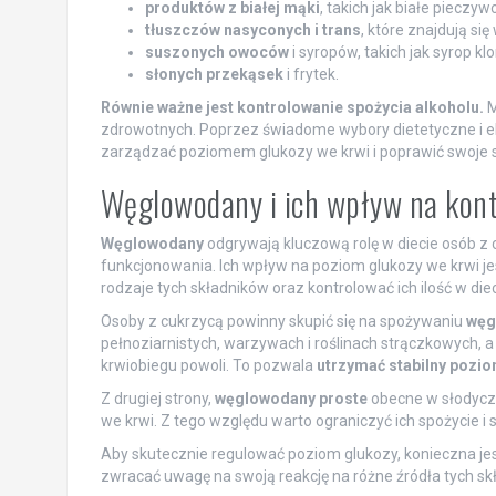
produktów z białej mąki
, takich jak białe pieczy
tłuszczów nasyconych i trans
, które znajdują si
suszonych owoców
i syropów, takich jak syrop kl
słonych przekąsek
i frytek.
Równie ważne jest kontrolowanie spożycia alkoholu.
M
zdrowotnych. Poprzez świadome wybory dietetyczne i el
zarządzać poziomem glukozy we krwi i poprawić swoje
Węglowodany i ich wpływ na kont
Węglowodany
odgrywają kluczową rolę w diecie osób z 
funkcjonowania. Ich wpływ na poziom glukozy we krwi jes
rodzaje tych składników oraz kontrolować ich ilość w diec
Osoby z cukrzycą powinny skupić się na spożywaniu
węg
pełnoziarnistych, warzywach i roślinach strączkowych, a 
krwiobiegu powoli. To pozwala
utrzymać stabilny pozio
Z drugiej strony,
węglowodany proste
obecne w słodycz
we krwi. Z tego względu warto ograniczyć ich spożycie i
Aby skutecznie regulować poziom glukozy, konieczna je
zwracać uwagę na swoją reakcję na różne źródła tych s