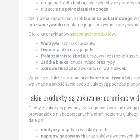
druga na źródła
białka
, takie jak ryby czy rośliny 
a trzecia na
pełnoziarniste zboża
.
Nie można zapominać o roli
błonnika pokarmowego
w d
oraz
warzywach
i regularne jego spożywanie przyczynia
Oto kilka przykładów
zalecanych produktów
:
Warzywa:
szpinak i brokuły,
Owoce:
jabłka oraz jagody,
Pełnoziarniste zboża:
brązowy ryż i różne kasze,
Źródła białka:
chude mięso oraz ryby,
Zdrowe tłuszcze:
awokado i oliwa z oliwek.
Ważne jest także unikanie
przetworzonej żywności
oraz
wpłynąć na jakość życia osób z cukrzycą podczas plano
Jakie produkty są zakazane: co unikać w 
Osoby z cukrzycą powinny szczególnie zwracać uwagę na 
prowadzić do niebezpiecznych wahań poziomu glukozy we
dala od:
słodyczy
bogatych w cukry proste,
napojów gazowanych
oraz soków owocowych do