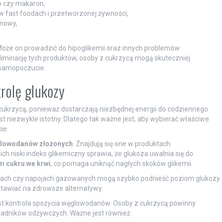
wo czy makaron,
ę w fast foodach i przetworzonej żywności,
onowy,
oże on prowadzić do hipoglikemii oraz innych problemów
iminację tych produktów, osoby z cukrzycą mogą skuteczniej
 samopoczucie.
rolę glukozy
cukrzycą, ponieważ dostarczają niezbędnej energii do codziennego
t niezwykle istotny. Dlatego tak ważne jest, aby wybierać właściwe
ie.
lowodanów złożonych
. Znajdują się one w produktach
ich niski indeks glikemiczny sprawia, że glukoza uwalnia się do
m cukru we krwi
, co pomaga uniknąć nagłych skoków glikemii.
ach czy napojach gazowanych mogą szybko podnieść poziom glukozy
 stawiać na zdrowsze alternatywy.
st kontrola spożycia węglowodanów. Osoby z cukrzycą powinny
kładników odżywczych. Ważne jest również: