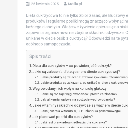
25 kwietnia 2025
Ardilla.pl
Dieta cukrzycowa to nie tylko zbiór zasad, ale kluczow
produktów i regularne posiłki mogą znacząco wpłynąć na 
każdego diabetyka. Właściwe żywienie opiera się na niski
zapewnia organizmowi niezbędne składniki odżywcze. Cz
unikane w diecie osób z cukrzycą? Odpowiedzi na te pyt
ogólnego samopoczucia.
Spis treści
Dieta dla cukrzyków – co powinien jeść cukrzyk?
Jakie są zalecenia dietetyczne w diecie cukrzycowej?
Jakie produkty są zalecane: zdrowe żywienie i zbilansowane
Jakie produkty są zakazane: co unikać w diecie cukrzycowe
Węglowodany i ich wpływ na kontrolę glukozy
Jakie są rodzaje węglowodanów: proste vs złożone?
Jak glikemia wpływa na spożycie węglowodanów?
Jakie witaminy i składniki odżywcze są ważne w diecie cu
Jaka jest rola witamin A, C, E i błonnika pokarmowego?
Jak planować posiłki dla cukrzyków?
Jaki jest przykładowy jadłospis dla cukrzyka?