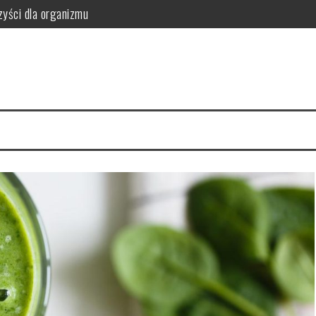
zyści dla organizmu
owego: jak dobrać materiał, kształt i parametry, by uzyskać trwałe 
 z nadwagą?
zastosowanie i przeciwwskazania
ci i wartości odżywcze
yści dla organizmu