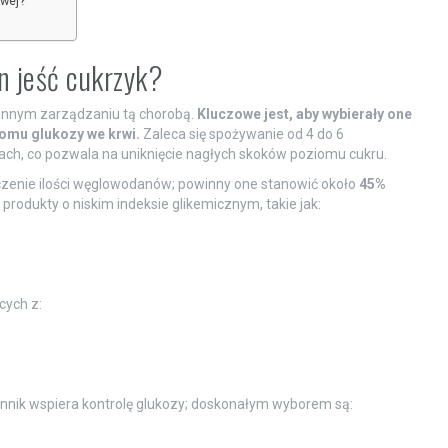
owej?
n jeść cukrzyk?
ziennym zarządzaniu tą chorobą.
Kluczowe jest, aby wybierały one
iomu glukozy we krwi.
Zaleca się spożywanie od 4 do 6
ach, co pozwala na uniknięcie nagłych skoków poziomu cukru.
iczenie ilości węglowodanów; powinny one stanowić około
45%
rodukty o niskim indeksie glikemicznym, takie jak:
ych z:
onnik wspiera kontrolę glukozy; doskonałym wyborem są: