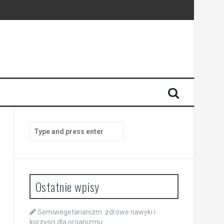
połączenia
Search
for:
Ostatnie wpisy
Semiwegetarianizm: zdrowe nawyki i
korzyści dla organizmu