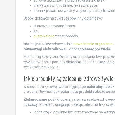
zdrowe tłuszcze, na przykład oliwa z oliwek,
białka zarówno roślinne, jak i zwierzęce,
błonnik pokarmowy, który wspiera procesy trawien
Osoby cierpiące na cukrzycę powinny ograniczyć:
tłuszcze nasycone i trans,
sol,
puste kalorie
z fast foodów.
Istotne jest także odpowiednie
nawodnienie organizmu
równowagi elektrolitowej i dobrego samopoczucia.
Monitoring kaloryczności diety oraz unikanie tzw. pustych
żywieniowej oraz pomocy dietetyka, co może okazać si
życia osób z cukrzycą.
Jakie produkty są zalecane: zdrowe żywien
W diecie cukrzycowej warto sięgnąć po
naturalny nabiał
orzechy
. Również
pełnoziarniste produkty zbożowe
po
Zbilansowane posiłki
opierają się na zasadzie zdroweg
tłuszczy
. Można to osiągnąć, dzieląc talerz na trzy częśc
jedna część powinna być przeznaczona na
warzy