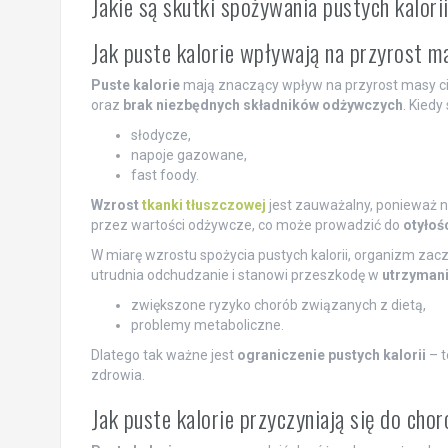
Jakie są skutki spożywania pustych kalori
Jak puste kalorie wpływają na przyrost m
Puste kalorie
mają znaczący wpływ na przyrost masy ci
oraz
brak niezbędnych składników odżywczych
. Kiedy
słodycze,
napoje gazowane,
fast foody.
Wzrost
tkanki tłuszczowej
jest zauważalny, ponieważ n
przez wartości odżywcze, co może prowadzić do
otyłoś
W miarę wzrostu spożycia pustych kalorii, organizm za
utrudnia odchudzanie i stanowi przeszkodę w
utrzymani
zwiększone ryzyko chorób związanych z dietą,
problemy metaboliczne.
Dlatego tak ważne jest
ograniczenie pustych kalorii
– t
zdrowia.
Jak puste kalorie przyczyniają się do cho