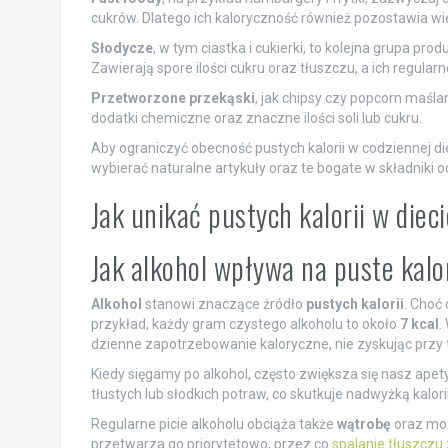
cukrów. Dlatego ich kaloryczność również pozostawia wie
Słodycze
, w tym ciastka i cukierki, to kolejna grupa pr
Zawierają spore ilości cukru oraz tłuszczu, a ich regu
Przetworzone przekąski
, jak chipsy czy popcorn maślan
dodatki chemiczne oraz znaczne ilości soli lub cukru.
Aby ograniczyć obecność pustych kalorii w codziennej d
wybierać naturalne artykuły oraz te bogate w składniki 
Jak unikać pustych kalorii w diec
Jak alkohol wpływa na puste kalo
Alkohol
stanowi znaczące źródło
pustych kalorii
. Choć
przykład, każdy gram czystego alkoholu to około
7 kcal
.
dzienne zapotrzebowanie kaloryczne, nie zyskując przy
Kiedy sięgamy po alkohol, często zwiększa się nasz apet
tłustych lub słodkich potraw, co skutkuje nadwyżką kalor
Regularne picie alkoholu obciąża także
wątrobę
oraz m
przetwarza go priorytetowo, przez co
spalanie tłuszczu