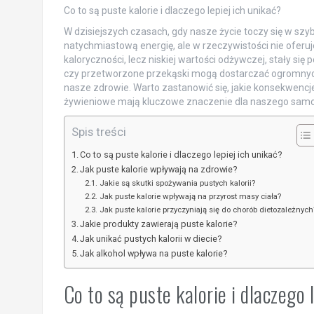
Co to są puste kalorie i dlaczego lepiej ich unikać?
W dzisiejszych czasach, gdy nasze życie toczy się w szyb
natychmiastową energię, ale w rzeczywistości nie oferuje
kaloryczności, lecz niskiej wartości odżywczej, stały s
czy przetworzone przekąski mogą dostarczać ogromnych i
nasze zdrowie. Warto zastanowić się, jakie konsekwencj
żywieniowe mają kluczowe znaczenie dla naszego samo
Spis treści
Co to są puste kalorie i dlaczego lepiej ich unikać?
Jak puste kalorie wpływają na zdrowie?
Jakie są skutki spożywania pustych kalorii?
Jak puste kalorie wpływają na przyrost masy ciała?
Jak puste kalorie przyczyniają się do chorób dietozależnych
Jakie produkty zawierają puste kalorie?
Jak unikać pustych kalorii w diecie?
Jak alkohol wpływa na puste kalorie?
Co to są puste kalorie i dlaczego 