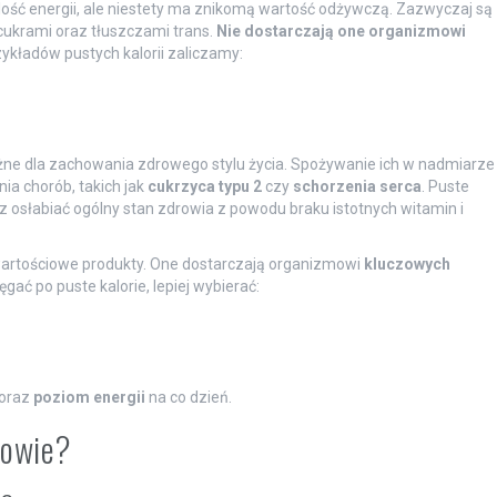
ilość energii, ale niestety ma znikomą wartość odżywczą. Zazwyczaj są
ukrami oraz tłuszczami trans.
Nie dostarczają one organizmowi
kładów pustych kalorii zaliczamy:
żne dla zachowania zdrowego stylu życia. Spożywanie ich w nadmiarze
ia chorób, takich jak
cukrzyca typu 2
czy
schorzenia serca
. Puste
 osłabiać ogólny stan zdrowia z powodu braku istotnych witamin i
artościowe produkty. One dostarczają organizmowi
kluczowych
gać po puste kalorie, lepiej wybierać:
oraz
poziom energii
na co dzień.
rowie?