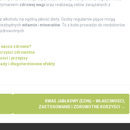
trzymaniem
zdrowej wagi
oraz realizacją celów związanych z
 alkoholu na ogólną jakość diety. Osoby regularnie pijące mogą
niezbędnych
witamin
i
minerałów
. To z kolei prowadzi do niedoborów
 zdrowotnych.
a nasze zdrowie?
korzyści zdrowotne
ści i przepisy
ady i długoterminowe efekty
KWAS JABŁKOWY (E296) – WŁAŚCIWOŚCI,
ZASTOSOWANIE I ZDROWOTNE KORZYŚCI
→