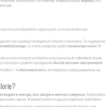
oblemów zdrowotnych. Ich nadmiar zwiększa ryzyko
otyłości
, co z
kich jak:
starcza cennych składników odżywczych, co może skutkować
rganizm nie uzyskuje niezbędnych witamin i minerałów. To negatywnie
metabolicznego
, co z kolei zwiększa ryzyko
insulinooporności
. W
soko przetworzonych produktów przyczynia się do odkładania tkanki
się z wyższym ryzykiem wystąpienia
chorób sercowo-naczyniowych
.
 kalorii – to
kluczowy krok
ku zmniejszeniu ryzyka pojawienia się
lorie?
 te bogate w energię, lecz ubogie w wartości odżywcze.
Doskonałym
e gazowane napoje. W jednej butelce mogą się znajdować setki kalorii.
 charakteryzują się dużą zawartością nasyconych tłuszczów oraz