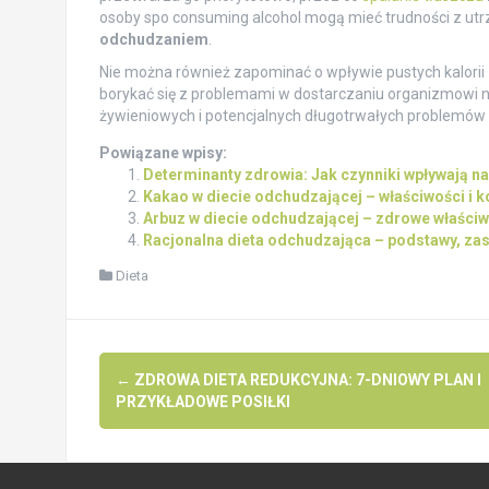
osoby spo consuming alcohol mogą mieć trudności z u
odchudzaniem
.
Nie można również zapominać o wpływie pustych kalorii z
borykać się z problemami w dostarczaniu organizmowi 
żywieniowych i potencjalnych długotrwałych problemów
Powiązane wpisy:
Determinanty zdrowia: Jak czynniki wpływają n
Kakao w diecie odchudzającej – właściwości i 
Arbuz w diecie odchudzającej – zdrowe właściwo
Racjonalna dieta odchudzająca – podstawy, zas
Dieta
Post
←
ZDROWA DIETA REDUKCYJNA: 7-DNIOWY PLAN I
navigation
PRZYKŁADOWE POSIŁKI