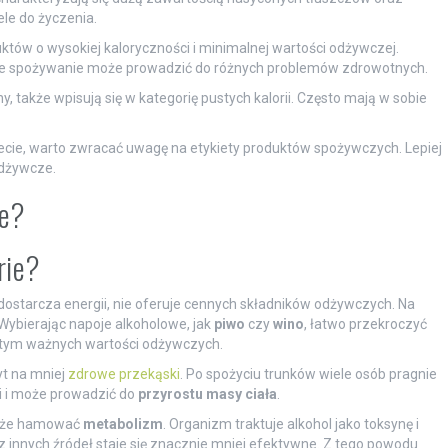
le do życzenia.
oduktów o wysokiej kaloryczności i minimalnej wartości odżywczej.
larne spożywanie może prowadzić do różnych problemów zdrowotnych.
y, także wpisują się w kategorię pustych kalorii. Często mają w sobie
iecie, warto zwracać uwagę na etykiety produktów spożywczych. Lepiej
odżywcze.
ie?
rie?
 dostarcza energii, nie oferuje cennych składników odżywczych. Na
 Wybierając napoje alkoholowe, jak
piwo
czy
wino
, łatwo przekroczyć
 tym ważnych wartości odżywczych.
yt na mniej
zdrowe przekąski
. Po spożyciu trunków wiele osób pragnie
ii i może prowadzić do
przyrostu masy ciała
.
oże hamować
metabolizm
. Organizm traktuje alkohol jako toksynę i
z innych źródeł staje się znacznie mniej efektywne. Z tego powodu