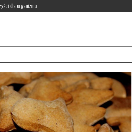
zyści dla organizmu
owego: jak dobrać materiał, kształt i parametry, by uzyskać trwałe 
 z nadwagą?
zastosowanie i przeciwwskazania
ci i wartości odżywcze
yści dla organizmu