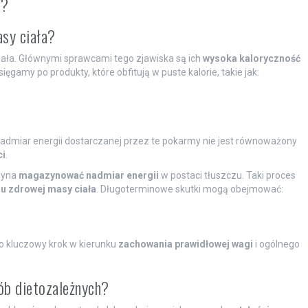
i?
asy ciała?
ała. Głównymi sprawcami tego zjawiska są ich
wysoka kaloryczność
 sięgamy po produkty, które obfitują w puste kalorie, takie jak:
admiar energii dostarczanej przez te pokarmy nie jest równoważony
ci
.
czyna
magazynować nadmiar energii
w postaci tłuszczu. Taki proces
u zdrowej masy ciała
. Długoterminowe skutki mogą obejmować:
o kluczowy krok w kierunku
zachowania prawidłowej wagi
i ogólnego
rób dietozależnych?