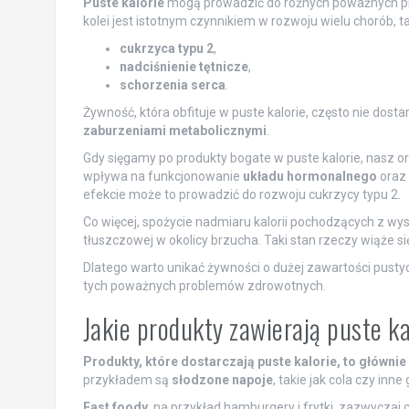
Puste kalorie
mogą prowadzić do różnych poważnych pr
kolei jest istotnym czynnikiem w rozwoju wielu chorób, ta
cukrzyca typu 2
,
nadciśnienie tętnicze
,
schorzenia serca
.
Żywność, która obfituje w puste kalorie, często nie do
zaburzeniami metabolicznymi
.
Gdy sięgamy po produkty bogate w puste kalorie, nasz o
wpływa na funkcjonowanie
układu hormonalnego
oraz
efekcie może to prowadzić do rozwoju cukrzycy typu 2.
Co więcej, spożycie nadmiaru kalorii pochodzących z wy
tłuszczowej w okolicy brzucha. Taki stan rzeczy wiąże 
Dlatego warto unikać żywności o dużej zawartości pustych
tych poważnych problemów zdrowotnych.
Jakie produkty zawierają puste ka
Produkty, które dostarczają puste kalorie, to głównie
przykładem są
słodzone napoje
, takie jak cola czy inn
Fast foody
, na przykład hamburgery i frytki, zazwyczaj