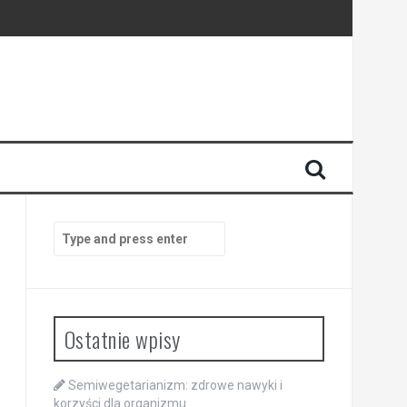
połączenia
Search
for:
Ostatnie wpisy
Semiwegetarianizm: zdrowe nawyki i
korzyści dla organizmu