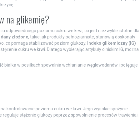
krzycę.
yw na glikemię?
 odpowiedniego poziomu cukru we krwi, co jest niezwykle istotne dla
dany złożone
, takie jak produkty pełnoziarniste, stanowią doskonały
owo, co pomaga stabilizować poziom glukozy.
Indeks glikemiczny (IG)
stężenie cukru we krwi. Dlatego wybierając artykuły o niskim IG, można
ść białka w posiłkach spowalnia wchłanianie węglowodanów i potęguje
 na kontrolowanie poziomu cukru we krwi. Jego wysokie spożycie
e reguluje stężenie glukozy poprzez spowolnienie procesów trawienia i