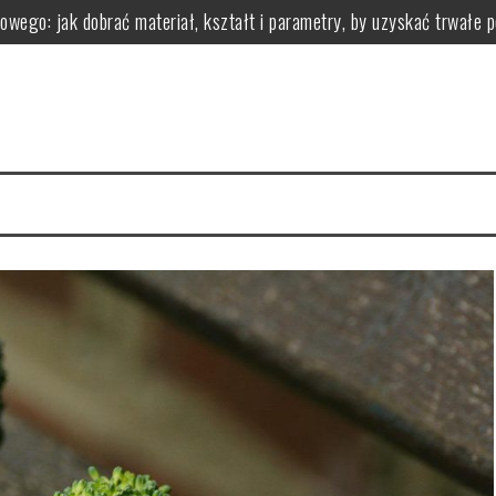
owego: jak dobrać materiał, kształt i parametry, by uzyskać trwałe 
 z nadwagą?
zastosowanie i przeciwwskazania
ci i wartości odżywcze
zgryzu leczy i jak wygląda leczenie aparatami
zyści dla organizmu