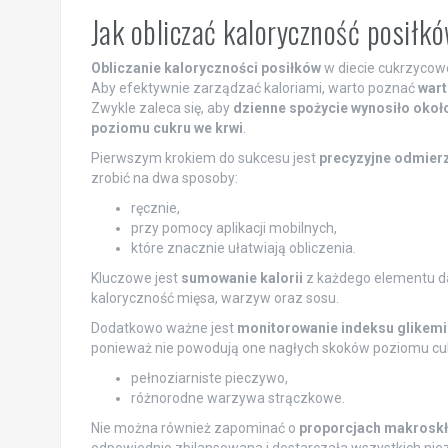
Jak obliczać kaloryczność posiłk
Obliczanie kaloryczności posiłków
w diecie cukrzycow
Aby efektywnie zarządzać kaloriami, warto poznać
wart
Zwykle zaleca się, aby
dzienne spożycie wynosiło około
poziomu cukru we krwi
.
Pierwszym krokiem do sukcesu jest
precyzyjne odmier
zrobić na dwa sposoby:
ręcznie,
przy pomocy aplikacji mobilnych,
które znacznie ułatwiają obliczenia.
Kluczowe jest
sumowanie kalorii
z każdego elementu da
kaloryczność mięsa, warzyw oraz sosu.
Dodatkowo ważne jest
monitorowanie indeksu glikemi
ponieważ nie powodują one nagłych skoków poziomu cukr
pełnoziarniste pieczywo,
różnorodne warzywa strączkowe.
Nie można również zapominać o
proporcjach makrosk