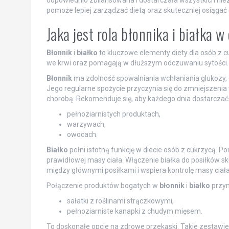
odpowiednio zbilansowana i dostarczała wszystkich ni
pomoże lepiej zarządzać dietą oraz skuteczniej osiągać
Jaka jest rola błonnika i białka 
Błonnik
i
białko
to kluczowe elementy diety dla osób z 
we krwi oraz pomagają w dłuższym odczuwaniu sytości.
Błonnik
ma zdolność spowalniania wchłaniania glukozy,
Jego regularne spożycie przyczynia się do zmniejszenia w
chorobą. Rekomenduje się, aby każdego dnia dostarczać
pełnoziarnistych produktach,
warzywach,
owocach.
Białko
pełni istotną funkcję w diecie osób z cukrzycą. P
prawidłowej masy ciała. Włączenie białka do posiłków sk
między głównymi posiłkami i wspiera kontrolę masy ciała
Połączenie produktów bogatych w
błonnik
i
białko
przyn
sałatki z roślinami strączkowymi,
pełnoziarniste kanapki z chudym mięsem.
To doskonałe opcje na zdrowe przekąski. Takie zestawien