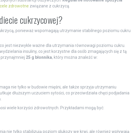
ezbędnych substancji odżywczych.
Regularne notowanie spożycia
cele zdrowotne
związane z cukrzycą.
w diecie cukrzycowej?
cukrzycą, ponieważ wspomagają utrzymanie stabilnego poziomu cukru
 co jest niezwykle ważne dla utrzymania równowagi poziomu cukru.
ydzielania insuliny, co jest korzystne dla osób zmagających się z tą
 przynajmniej
25 g błonnika
, który można znaleźć w:
omaga nie tylko w budowie mięśni, ale także sprzyja utrzymaniu
utkuje dłuższym uczuciem sytości, co przeciwdziała chęci podjadania
.
osi wiele korzyści zdrowotnych. Przykładami mogą być:
ia nie tylko stabilizują poziom glukozy we krwi, ale również wpływają