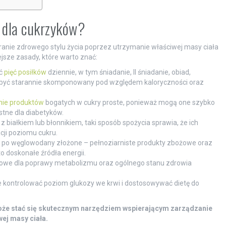
 dla cukrzyków?
ranie zdrowego stylu życia poprzez utrzymanie właściwej masy ciała
ejsze zasady, które warto znać:
ać
pięć posiłków
dziennie, w tym śniadanie, II śniadanie, obiad,
en być starannie skomponowany pod względem kaloryczności oraz
nie produktów
bogatych w cukry proste, ponieważ mogą one szybko
stne dla diabetyków.
 białkiem lub błonnikiem, taki sposób spożycia sprawia, że ich
acji poziomu cukru.
gać po węglowodany złożone – pełnoziarniste produkty zbożowe oraz
o doskonałe źródła energii.
czowe dla poprawy metabolizmu oraz ogólnego stanu zdrowia
e kontrolować poziom glukozy we krwi i dostosowywać dietę do
może stać się skutecznym narzędziem wspierającym zarządzanie
ej masy ciała.