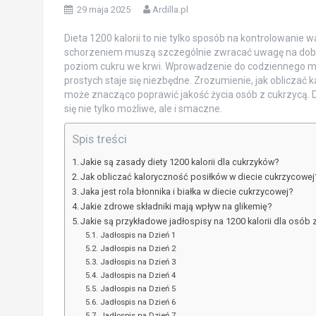
29 maja 2025
Ardilla.pl
Dieta 1200 kalorii to nie tylko sposób na kontrolowanie
schorzeniem muszą szczególnie zwracać uwagę na dobór
poziom cukru we krwi. Wprowadzenie do codziennego men
prostych staje się niezbędne. Zrozumienie, jak obliczać 
może znacząco poprawić jakość życia osób z cukrzycą.
się nie tylko możliwe, ale i smaczne.
Spis treści
Jakie są zasady diety 1200 kalorii dla cukrzyków?
Jak obliczać kaloryczność posiłków w diecie cukrzycowej
Jaka jest rola błonnika i białka w diecie cukrzycowej?
Jakie zdrowe składniki mają wpływ na glikemię?
Jakie są przykładowe jadłospisy na 1200 kalorii dla osób 
Jadłospis na Dzień 1
Jadłospis na Dzień 2
Jadłospis na Dzień 3
Jadłospis na Dzień 4
Jadłospis na Dzień 5
Jadłospis na Dzień 6
Jadłospis na Dzień 7