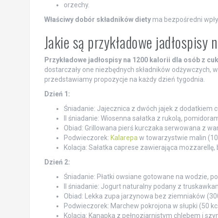
orzechy.
Właściwy dobór składników diety
ma bezpośredni wpływ
Jakie są przykładowe jadłospisy n
Przykładowe jadłospisy na 1200 kalorii dla osób z cu
dostarczały one niezbędnych składników odżywczych, ws
przedstawiamy propozycje na każdy dzień tygodnia.
Dzień 1:
Śniadanie: Jajecznica z dwóch jajek z dodatkiem cuk
II śniadanie: Wiosenna sałatka z rukolą, pomidoram
Obiad: Grillowana pierś kurczaka serwowana z wa
Podwieczorek:
Kalarepa
w towarzystwie malin (100
Kolacja: Sałatka caprese zawierająca mozzarellę, b
Dzień 2:
Śniadanie: Płatki owsiane gotowane na wodzie, 
II śniadanie: Jogurt naturalny podany z truskawkam
Obiad: Lekka zupa jarzynowa bez ziemniaków (300
Podwieczorek: Marchew pokrojona w słupki (50 kca
Kolacja: Kanapka z pełnoziarnistym chlebem i szyn