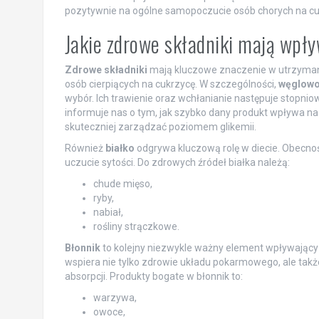
pozytywnie na ogólne samopoczucie osób chorych na cu
Jakie zdrowe składniki mają wpł
Zdrowe składniki
mają kluczowe znaczenie w utrzymaniu
osób cierpiących na cukrzycę. W szczególności,
węglowo
wybór. Ich trawienie oraz wchłanianie następuje stopni
informuje nas o tym, jak szybko dany produkt wpływa na 
skuteczniej zarządzać poziomem glikemii.
Również
białko
odgrywa kluczową rolę w diecie. Obecno
uczucie sytości. Do zdrowych źródeł białka należą:
chude mięso,
ryby,
nabiał,
rośliny strączkowe.
Błonnik
to kolejny niezwykle ważny element wpływający
wspiera nie tylko zdrowie układu pokarmowego, ale takż
absorpcji. Produkty bogate w błonnik to:
warzywa,
owoce,