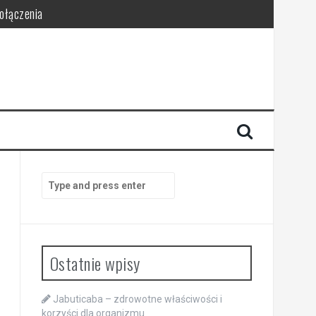
połączenia
Search
for:
Ostatnie wpisy
Jabuticaba – zdrowotne właściwości i
korzyści dla organizmu