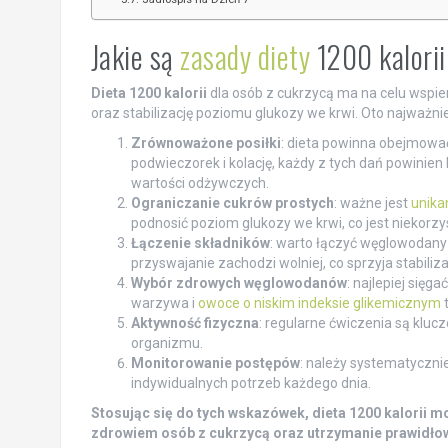
Jakie są
zasady diety
1200 kalorii
Dieta 1200 kalorii
dla osób z cukrzycą ma na celu wspie
oraz stabilizację poziomu glukozy we krwi. Oto najważni
Zrównoważone posiłki
: dieta powinna obejmow
podwieczorek i kolację, każdy z tych dań powini
wartości odżywczych.
Ograniczanie cukrów prostych
: ważne jest
unika
podnosić poziom glukozy we krwi, co jest niekorzy
Łączenie składników
: warto łączyć węglowodany z
przyswajanie zachodzi wolniej, co sprzyja stabiliz
Wybór zdrowych węglowodanów
: najlepiej się
warzywa i
owoce o niskim indeksie glikemicznym
t
Aktywność fizyczna
: regularne ćwiczenia są klu
organizmu.
Monitorowanie postępów
: należy systematyczni
indywidualnych potrzeb każdego dnia.
Stosując się do tych wskazówek, dieta 1200 kalorii 
zdrowiem osób z cukrzycą oraz utrzymanie prawidłow