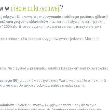
ów w
diecie cukrzycowej
?
ej odgrywa kluczową rolę w
utrzymaniu stabilnego poziomu glikemii
.
ość energetyczną składników
oraz ich oddziaływanie na organizm.
 1200 kalorii
, co sprzyja kontrolowaniu zarówno
masy ciała
, jak i
zanie składników
podczas przygotowywania jedzenia. Można to
nia. Na przykład w przypadku sałatki z kurczakiem należy uwzględnić
cznego (IG)
produktów spożywczych. Warto wybierać te o
niskim IG
,
u we krwi. Do takich produktów należą między innymi:
ładników
– białek, tłuszczów i węglowodanów – aby dieta była