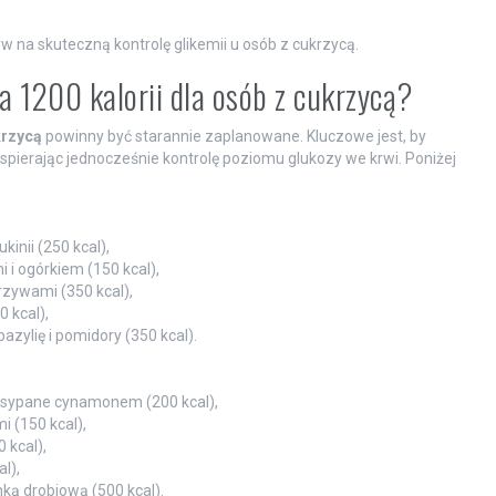
 na skuteczną kontrolę glikemii u osób z cukrzycą.
a 1200 kalorii dla osób z cukrzycą?
krzycą
powinny być starannie zaplanowane. Kluczowe jest, by
pierając jednocześnie kontrolę poziomu glukozy we krwi. Poniżej
inii (250 kcal),
i i ogórkiem (150 kcal),
rzywami (350 kcal),
 kcal),
azylię i pomidory (350 kcal).
posypane cynamonem (200 kcal),
i (150 kcal),
 kcal),
l),
ką drobiową (500 kcal).