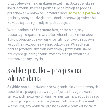
przygotowywanie dań dzień wcześniej
. Gotując większe
ilości jedzenia, możesz podzielić je na mniejsze porcje i
przechować w lodówce lub zamrażarce.
Mrożenie potraw
to
genialny pomysł – dzięki temu dania zachowują świeżość i
zawsze są pod ręką, gdy ich potrzebujesz.
Warto zadbać o
różnorodność w jadłospisie
, aby
dostarczyć organizmowi białka, witamin oraz minerałów.
Takie podejście pozwoli uniknąć rutyny w diecie i zapewni
wszystkie niezbędne składniki odżywcze. W rezultacie
dobrze przemyślany plan żywieniowy przyczynia się do
efektywnego zarządzania czasem oraz prowadzenia
zdrowszego stylu życia.
szybkie posiłki – przepisy na
zdrowe dania
Szybkie posiłki
to świetne rozwiązanie dla zapracowanych
osób, które pragną zdrowo się odżywiać. Przygotowanie
smacznych i pożywnych dań nie musi zajmować dużo czasu
– wiele przepisów można wykonać zaledwie w
8-9 minut
.
Ważne jest, aby wybierać proste składniki oraz korzystać z