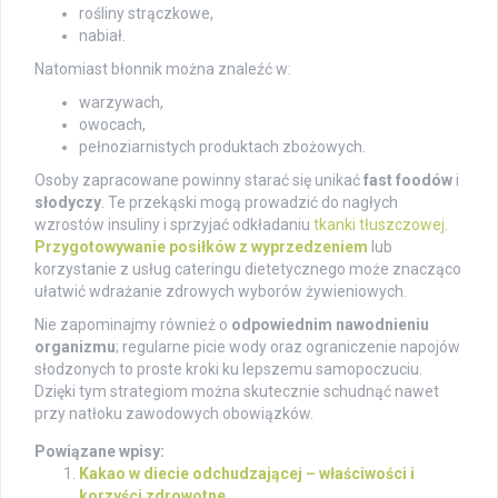
rośliny strączkowe,
nabiał.
Natomiast błonnik można znaleźć w:
warzywach,
owocach,
pełnoziarnistych produktach zbożowych.
Osoby zapracowane powinny starać się unikać
fast foodów
i
słodyczy
. Te przekąski mogą prowadzić do nagłych
wzrostów insuliny i sprzyjać odkładaniu
tkanki tłuszczowej
.
Przygotowywanie posiłków z wyprzedzeniem
lub
korzystanie z usług cateringu dietetycznego może znacząco
ułatwić wdrażanie zdrowych wyborów żywieniowych.
Nie zapominajmy również o
odpowiednim nawodnieniu
organizmu
; regularne picie wody oraz ograniczenie napojów
słodzonych to proste kroki ku lepszemu samopoczuciu.
Dzięki tym strategiom można skutecznie schudnąć nawet
przy natłoku zawodowych obowiązków.
Powiązane wpisy:
Kakao w diecie odchudzającej – właściwości i
korzyści zdrowotne