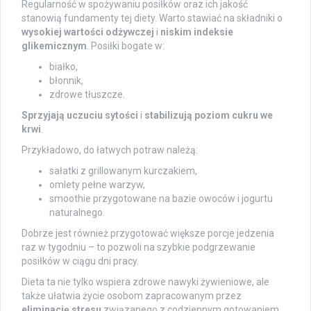
Regularność w spożywaniu posiłków oraz ich jakość
stanowią fundamenty tej diety. Warto stawiać na składniki o
wysokiej wartości odżywczej
i
niskim indeksie
glikemicznym
. Posiłki bogate w:
białko,
błonnik,
zdrowe tłuszcze.
Sprzyjają uczuciu sytości
i
stabilizują poziom cukru we
krwi
.
Przykładowo, do łatwych potraw należą:
sałatki z grillowanym kurczakiem,
omlety pełne warzyw,
smoothie przygotowane na bazie owoców i jogurtu
naturalnego.
Dobrze jest również przygotować większe porcje jedzenia
raz w tygodniu – to pozwoli na szybkie podgrzewanie
posiłków w ciągu dni pracy.
Dieta ta nie tylko wspiera zdrowe nawyki żywieniowe, ale
także ułatwia życie osobom zapracowanym przez
eliminację stresu
związanego z codziennym gotowaniem.