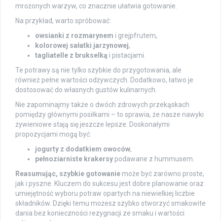
mrożonych warzyw, co znacznie ułatwia gotowanie.
Na przykład, warto spróbować:
owsianki z rozmarynem
i grejpfrutem,
kolorowej sałatki jarzynowej
,
tagliatelle z brukselką
i pistacjami.
Te potrawy są nie tylko szybkie do przygotowania, ale
również pełne wartości odżywczych. Dodatkowo, łatwo je
dostosować do własnych gustów kulinarnych.
Nie zapominajmy także o dwóch zdrowych przekąskach
pomiędzy głównymi posiłkami – to sprawia, że nasze nawyki
żywieniowe stają się jeszcze lepsze. Doskonałymi
propozycjami mogą być:
jogurty z dodatkiem owoców
,
pełnoziarniste krakersy
podawane z hummusem.
Reasumując, szybkie gotowanie
może być zarówno proste,
jak i pyszne. Kluczem do sukcesu jest dobre planowanie oraz
umiejętność wyboru potraw opartych na niewielkiej liczbie
składników. Dzięki temu możesz szybko stworzyć smakowite
dania bez konieczności rezygnacji ze smaku i wartości