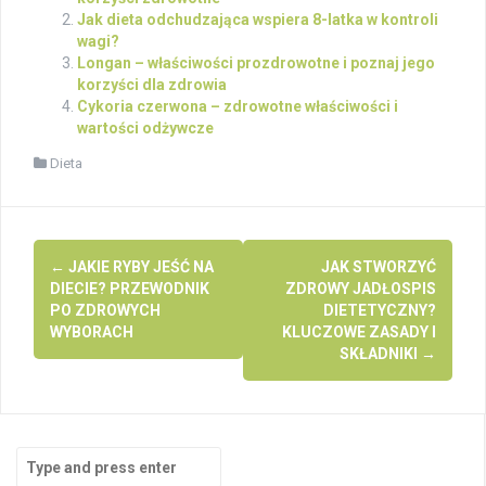
Jak dieta odchudzająca wspiera 8-latka w kontroli
wagi?
Longan – właściwości prozdrowotne i poznaj jego
korzyści dla zdrowia
Cykoria czerwona – zdrowotne właściwości i
wartości odżywcze
Dieta
Post
←
JAKIE RYBY JEŚĆ NA
JAK STWORZYĆ
navigation
DIECIE? PRZEWODNIK
ZDROWY JADŁOSPIS
PO ZDROWYCH
DIETETYCZNY?
WYBORACH
KLUCZOWE ZASADY I
SKŁADNIKI
→
Search
for: