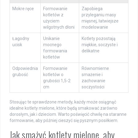
Mokre ręce
Formowanie
Zapobiega
kotletów z
przyleganiu masy
użyciem
mięsnej, łatwiejsze
wilgotnych dłoni
modelowanie
Łagodny
Unikanie
Kotlety pozostają
ucisk
mocnego
miękkie, soczyste i
formowania
delikatne
kotletów
Odpowiednia
Formowanie
Równomierne
grubość
kotletów o
smażenie i
grubości 1,5-2
zachowanie
cm
soczystości
Stosując te sprawdzone metody, każdy może osiągnąć
idealne kotlety mielone, które będą smakować zarówno
dorosłym, jak i dzieciom. Warto poświęcić chwilę na staranne
formowanie, aby później cieszyć się pysznym posiłkiem.
Jak smażyć kotlety mielone, aby