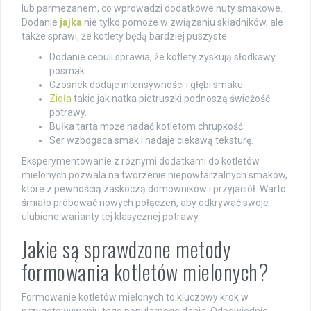
lub parmezanem, co wprowadzi dodatkowe nuty smakowe.
Dodanie
jajka
nie tylko pomoże w związaniu składników, ale
także sprawi, że kotlety będą bardziej puszyste.
Dodanie cebuli sprawia, że kotlety zyskują słodkawy
posmak.
Czosnek dodaje intensywności i głębi smaku.
Zioła
takie jak natka pietruszki podnoszą świeżość
potrawy.
Bułka tarta może nadać kotletom chrupkość.
Ser wzbogaca smak i nadaje ciekawą teksturę.
Eksperymentowanie z różnymi dodatkami do kotletów
mielonych pozwala na tworzenie niepowtarzalnych smaków,
które z pewnością zaskoczą domowników i przyjaciół. Warto
śmiało próbować nowych połączeń, aby odkrywać swoje
ulubione warianty tej klasycznej potrawy.
Jakie są sprawdzone metody
formowania kotletów mielonych?
Formowanie kotletów mielonych to kluczowy krok w
przygotowywaniu tego popularnego dania. Odpowiednie