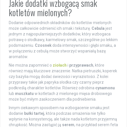
Jakie dodatki wzbogacą smak
kotletów mielonych?
Dodanie odpowiednich składników do kotletów mielonych
może całkowicie odmienić ich smak i teksturę.
Cebula
jest
jednym z najpopularniejszych dodatków, który wzbogaca
potrawę o słodkawy, karmelowy smak, szczególnie po lekkim
podsmażeniu.
Czosnek
doda intensywności i głębi smaku, a
w połączeniu z cebulą może stworzyć wspaniałą bazę
aromatów.
Nie można zapomnieć o
ziołach
i
przyprawach
, które
również mają kluczowe znaczenie. Natka pietruszki, koperek
czy bazylia mogą dodać świeżości i wyrazistości. Z kolei
przyprawy takie jak papryka słodka czy czarny pieprz
podkreślą charakter kotletów. Również odrobina
cynamonu
lub
muszkatu
w kotletach z mielonego mięsa drobiowego
może być miłym zaskoczeniem dla podniebienia.
Innym ciekawym sposobem na wzbogacenie smaku jest
dodanie
bułki tartej
, która podczas smażenia nie tylko
wpłynie na konsystencję, ale także nada kotletom przyjemną
chrupkość. Można zastąpić ją
serem
, na przykład serem feta