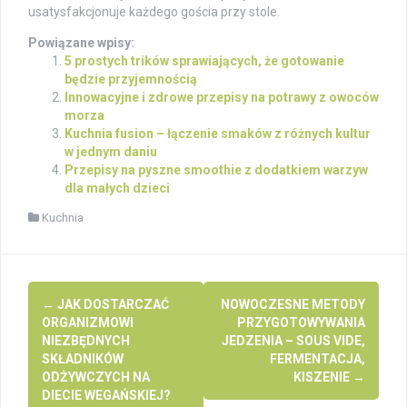
usatysfakcjonuje każdego gościa przy stole.
Powiązane wpisy:
5 prostych trików sprawiających, że gotowanie
będzie przyjemnością
Innowacyjne i zdrowe przepisy na potrawy z owoców
morza
Kuchnia fusion – łączenie smaków z różnych kultur
w jednym daniu
Przepisy na pyszne smoothie z dodatkiem warzyw
dla małych dzieci
Kuchnia
Post
←
JAK DOSTARCZAĆ
NOWOCZESNE METODY
navigation
ORGANIZMOWI
PRZYGOTOWYWANIA
NIEZBĘDNYCH
JEDZENIA – SOUS VIDE,
SKŁADNIKÓW
FERMENTACJA,
ODŻYWCZYCH NA
KISZENIE
→
DIECIE WEGAŃSKIEJ?