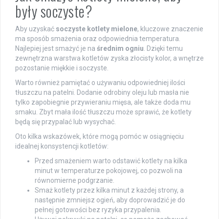
były soczyste?
Aby uzyskać
soczyste kotlety mielone
, kluczowe znaczenie
ma sposób smażenia oraz odpowiednia temperatura.
Najlepiej jest smażyć je na
średnim ogniu
. Dzięki temu
zewnętrzna warstwa kotletów zyska złocisty kolor, a wnętrze
pozostanie miękkie i soczyste.
Warto również pamiętać o używaniu odpowiedniej ilości
tłuszczu na patelni. Dodanie odrobiny oleju lub masła nie
tylko zapobiegnie przywieraniu mięsa, ale także doda mu
smaku. Zbyt mała ilość tłuszczu może sprawić, że kotlety
będą się przypalać lub wysychać.
Oto kilka wskazówek, które mogą pomóc w osiągnięciu
idealnej konsystencji kotletów:
Przed smażeniem warto odstawić kotlety na kilka
minut w temperaturze pokojowej, co pozwoli na
równomierne podgrzanie.
Smaż kotlety przez kilka minut z każdej strony, a
następnie zmniejsz ogień, aby doprowadzić je do
pełnej gotowości bez ryzyka przypalenia.