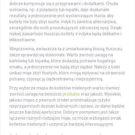
dobrze komponuje się z przyprawami i dodatkami. Chuda
wołowina, np. z polędwicy lub łopatki, daje doskonałe
rezultaty, a jednocześnie jest wystarczająco tłusta, aby
kotlety nie były zbyt suche. Indyk to świetna alternatywa,
szczególnie dla osób poszukujących zdrowszej opcji. Dzięki
niskiej zawartości tłuszczu kotlety z indyka będą delikatne i
lekkostrawne.
Wieprzowina, zwłaszcza ta z umiarkowaną ilością tłuszczu,
także sprawdzi się doskonale. Warto zwrócić uwagę na
karkówkę lub łopatkę, które dodadzą potrawie bogatego
smaku, a jednocześnie nie będą zbyt ciężkie. Należy z kolei
unikać mięs zbyt tłustych, które mogą wpływać na strawność
potrawy, czyniąc ją ciężkostrawną i nieprzyjemną.
Przy wyborze mięsa do kotletów mielonych warto również
zwrócić uwagę na świeżość
produktu
oraz jakość. Wysokiej
jakości mięso z pewnych źródeł zminimalizuje ryzyko
nieprzyjemnych doznań kulinarnych i sprawi, że danie będzie
jeszcze bardziej apetyczne. Dobrym pomysłem jest także
łączenie różnych rodzajów mięs, co może wzbogacić smak
kotletów mielonych i uczynić je bardziej interesującymi.