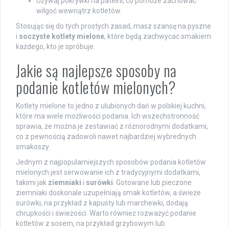
Używaj pokrywki na patelni, co pomoże zachować
wilgoć wewnątrz kotletów.
Stosując się do tych prostych zasad, masz szansę na pyszne
i
soczyste kotlety mielone
, które będą zachwycać smakiem
każdego, kto je spróbuje.
Jakie są najlepsze sposoby na
podanie kotletów mielonych?
Kotlety mielone to jedno z ulubionych dań w polskiej kuchni,
które ma wiele możliwości podania. Ich wszechstronność
sprawia, że można je zestawiać z różnorodnymi dodatkami,
co z pewnością zadowoli nawet najbardziej wybrednych
smakoszy.
Jednym z najpopularniejszych sposobów podania kotletów
mielonych jest serwowanie ich z tradycyjnymi dodatkami,
takimi jak
ziemniaki
i
surówki
. Gotowane lub pieczone
ziemniaki doskonale uzupełniają smak kotletów, a świeże
surówki, na przykład z kapusty lub marchewki, dodają
chrupkości i świeżości. Warto również rozważyć podanie
kotletów z sosem, na przykład grzybowym lub