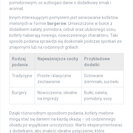
pomidorowym, co wzbogaci danie o dodatkowy smak i
aromat.
Innym interesującym pomysłem jest serwowanie kotletów
mielonych w formie
burgerów
. Umieszczone w bułce z
dodatkiem sałaty, pomidora, cebuli oraz ulubionego sosu,
kotlety nabierają nowego, nowoczesnego charakteru. Taki
sposób podania sprawdzi się doskonale podczas spotkań ze
znajomymi lub na rodzinnych grillach.
Rodzaj
Najważniejsze cechy
Przykładowe
podania
dodatki
Tradycyjne
Proste i klasyczne
Gotowane
zestawienie
ziemniaki, surówki
Burgery
Nowoczesne, idealne
Bułki, sałata,
na imprezy
pomidory, sosy
Dzięki różnorodnym sposobom podania, kotlety mielone
mogą stać się daniem na każdą okazję – od codziennego
obiadu po wyjątkowe uroczystości. Warto eksperymentować
z dodatkami, aby znaleźć idealne połączenie, które