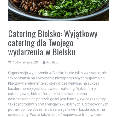
Catering Bielsko: Wyjątkowy
catering dla Twojego
wydarzenia w Bielsku
10 kwietnia 2020
Ardilla.pl
Organizacja wydarzenia w Bielsku to nie tylko wyzwanie, ale
także szansa na stworzenie niezapomnianych wspomnień.
Kluczowym elementem, który może wpłynąć na sukces
każdej imprezy, jest odpowiedni catering. Wybór firmy
cateringowej, która oferuje zróżnicowane menu
dostosowane do potrzeb gości, jest istotny, zwłaszcza przy
tak różnorodnych preferencjach kulinarnych. Od tradycyjnych
potraw po nowoczesne dania wegańskie – każda opcja ma
swoje zalety. Warto także śledzić najnowsze trendy, które