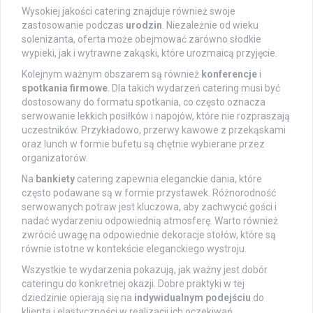
Wysokiej jakości catering znajduje również swoje
zastosowanie podczas
urodzin
. Niezależnie od wieku
solenizanta, oferta może obejmować zarówno słodkie
wypieki, jak i wytrawne zakąski, które urozmaicą przyjęcie.
Kolejnym ważnym obszarem są również
konferencje
i
spotkania firmowe
. Dla takich wydarzeń catering musi być
dostosowany do formatu spotkania, co często oznacza
serwowanie lekkich posiłków i napojów, które nie rozpraszają
uczestników. Przykładowo, przerwy kawowe z przekąskami
oraz lunch w formie bufetu są chętnie wybierane przez
organizatorów.
Na
bankiety
catering zapewnia eleganckie dania, które
często podawane są w formie przystawek. Różnorodność
serwowanych potraw jest kluczowa, aby zachwycić gości i
nadać wydarzeniu odpowiednią atmosferę. Warto również
zwrócić uwagę na odpowiednie dekoracje stołów, które są
równie istotne w kontekście eleganckiego wystroju.
Wszystkie te wydarzenia pokazują, jak ważny jest dobór
cateringu do konkretnej okazji. Dobre praktyki w tej
dziedzinie opierają się na
indywidualnym podejściu
do
klienta i elastyczności w realizacji ich oczekiwań.