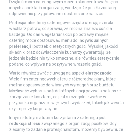
Dzięki firmom cateringowym można skoncentrować się na
innych aspektach organizacji, wiedząc, że posiłki zostaną
odpowiednio przygotowane i dostarczone na czas.
Profesjonalne firmy cateringowe często oferują szeroki
wachlarz potraw, co sprawia, że można znaleźć coś dla
każdego. Od dań wegetariańskich po potrawy mięsne,
catering może dostosować menu do
indywidualnych
preferencji
i potrzeb dietetycznych gości. Wysokiej jakości
składniki oraz doświadczenie kucharzy gwarantują, że
jedzenie będzie nie tylko smaczne, ale również estetycznie
podane, co wpływa na pozytywne wrażenia gości.
Warto również zwrócić uwagę na aspekt
elastyczności
.
Wiele firm cateringowych oferuje różnorodne plany, które
można dopasować do własnych wymagań oraz budżetu.
Możliwość wyboru spośród różnych opcji pozwala na lepsze
zarządzanie kosztami, co jest szczególnie ważne w
przypadku organizacji większych wydarzeń, takich jak wesela
czy imprezy korporacyjne.
Innym istotnym atutem korzystania z cateringu jest
redukcja stresu
związanego z organizacją posiłków. Gdy
zlecamy to zadanie profesjonalistom, możemy być pewni, że