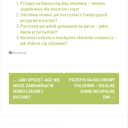
Przepis na klasyczną bitą śmietanę – idealne
dopełnienie dla deserów i ciast
Odrobina smaku: jak korzystać z tradycyjnych
przypraw w kuchni?
Pyszniały poradnik gotowania na parze – jakie
dania przyrządzać?
Kuchnia roślinna a niezbędne składniki odżywcze –
jak dobrze się odżywiać?
Kuchnia
Post
←
JAKI SPRZĘT AGD NIE
PRZEPIS NA KOLOROWY
navigation
MOŻE ZABRAKNĄĆ W
CHŁODNIK – IDEALNE
NOWOCZESNEJ
DANIE NA UPALNE
KUCHNI?
DNI
→
Search