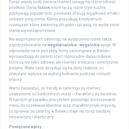
Coraz więcej osób zwraca również uwagę na różnorodność
posiłków. Dania
fusion
, które łączą różne style kuchni,
zdobywają popularność, ponieważ oferują wyjątkowe smaki i
ciekawe połączenia. Klienci poszukują kreatywnych
rozwiązań, które zaskoczą ich gości i sprawią, że wydarzenie
stanie się niezapomniane.
We współczesnym cateringu na wydarzenia rośnie także
zapotrzebowanie na
wegetariańskie
i
wegańskie
opcje. W
odpowiedzi na te potrzeby, firmy cateringowe w Bielsku
wprowadzają do swoich ofert różnorodne dania roślinne,
które są nie tylko zdrowe, ale również smaczne i estetycznie
podane. Wiele osób decyduje się na diety roślinne, co
znacząco wpływa na wybory kulinarne podczas różnych
imprez.
Warto zauważyć, że trendy w cateringu są również
uzależnione od konkretnych okazji i charakteru wydarzenia.
W każdym przypadku priorytetem pozostaje dostosowanie
menu do oczekiwań klientów oraz charakterystyki imprezy,
co sprawia, że catering w Bielsku staje się coraz bardziej
innowacyjny i elastyczny.
Powiązane wpisy: