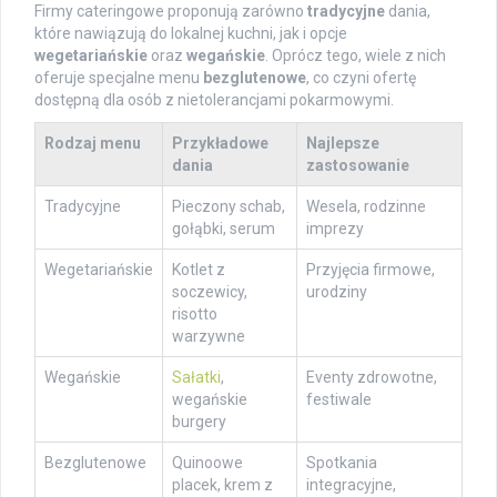
Firmy cateringowe proponują zarówno
tradycyjne
dania,
które nawiązują do lokalnej kuchni, jak i opcje
wegetariańskie
oraz
wegańskie
. Oprócz tego, wiele z nich
oferuje specjalne menu
bezglutenowe
, co czyni ofertę
dostępną dla osób z nietolerancjami pokarmowymi.
Rodzaj menu
Przykładowe
Najlepsze
dania
zastosowanie
Tradycyjne
Pieczony schab,
Wesela, rodzinne
gołąbki, serum
imprezy
Wegetariańskie
Kotlet z
Przyjęcia firmowe,
soczewicy,
urodziny
risotto
warzywne
Wegańskie
Sałatki
,
Eventy zdrowotne,
wegańskie
festiwale
burgery
Bezglutenowe
Quinoowe
Spotkania
placek, krem z
integracyjne,