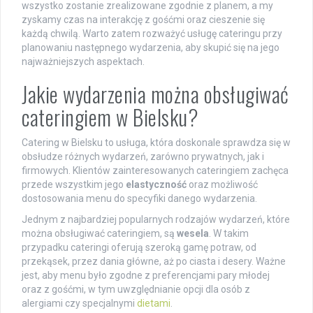
wszystko zostanie zrealizowane zgodnie z planem, a my
zyskamy czas na interakcję z gośćmi oraz cieszenie się
każdą chwilą. Warto zatem rozważyć usługę cateringu przy
planowaniu następnego wydarzenia, aby skupić się na jego
najważniejszych aspektach.
Jakie wydarzenia można obsługiwać
cateringiem w Bielsku?
Catering w Bielsku to usługa, która doskonale sprawdza się w
obsłudze różnych wydarzeń, zarówno prywatnych, jak i
firmowych. Klientów zainteresowanych cateringiem zachęca
przede wszystkim jego
elastyczność
oraz możliwość
dostosowania menu do specyfiki danego wydarzenia.
Jednym z najbardziej popularnych rodzajów wydarzeń, które
można obsługiwać cateringiem, są
wesela
. W takim
przypadku cateringi oferują szeroką gamę potraw, od
przekąsek, przez dania główne, aż po ciasta i desery. Ważne
jest, aby menu było zgodne z preferencjami pary młodej
oraz z gośćmi, w tym uwzględnianie opcji dla osób z
alergiami czy specjalnymi
dietami
.