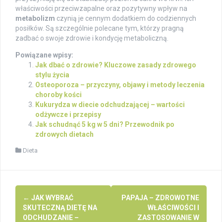
właściwości przeciwzapalne oraz pozytywny wpływ na
metabolizm
czynią je cennym dodatkiem do codziennych
posiłków. Są szczególnie polecane tym, którzy pragną
zadbać o swoje zdrowie i kondycję metaboliczną.
Powiązane wpisy:
Jak dbać o zdrowie? Kluczowe zasady zdrowego
stylu życia
Osteoporoza – przyczyny, objawy i metody leczenia
choroby kości
Kukurydza w diecie odchudzającej – wartości
odżywcze i przepisy
Jak schudnąć 5 kg w 5 dni? Przewodnik po
zdrowych dietach
Dieta
Post
←
JAK WYBRAĆ
PAPAJA – ZDROWOTNE
navigation
SKUTECZNĄ DIETĘ NA
WŁAŚCIWOŚCI I
ODCHUDZANIE –
ZASTOSOWANIE W