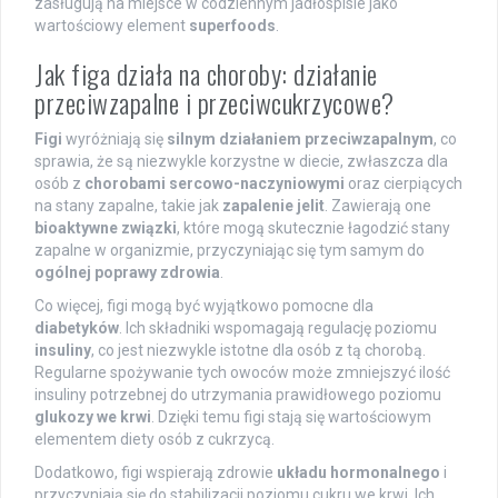
zasługują na miejsce w codziennym jadłospisie jako
wartościowy element
superfoods
.
Jak figa działa na choroby: działanie
przeciwzapalne i przeciwcukrzycowe?
Figi
wyróżniają się
silnym działaniem przeciwzapalnym
, co
sprawia, że są niezwykle korzystne w diecie, zwłaszcza dla
osób z
chorobami sercowo-naczyniowymi
oraz cierpiących
na stany zapalne, takie jak
zapalenie jelit
. Zawierają one
bioaktywne związki
, które mogą skutecznie łagodzić stany
zapalne w organizmie, przyczyniając się tym samym do
ogólnej poprawy zdrowia
.
Co więcej, figi mogą być wyjątkowo pomocne dla
diabetyków
. Ich składniki wspomagają regulację poziomu
insuliny
, co jest niezwykle istotne dla osób z tą chorobą.
Regularne spożywanie tych owoców może zmniejszyć ilość
insuliny potrzebnej do utrzymania prawidłowego poziomu
glukozy we krwi
. Dzięki temu figi stają się wartościowym
elementem diety osób z cukrzycą.
Dodatkowo, figi wspierają zdrowie
układu hormonalnego
i
przyczyniają się do stabilizacji poziomu cukru we krwi. Ich