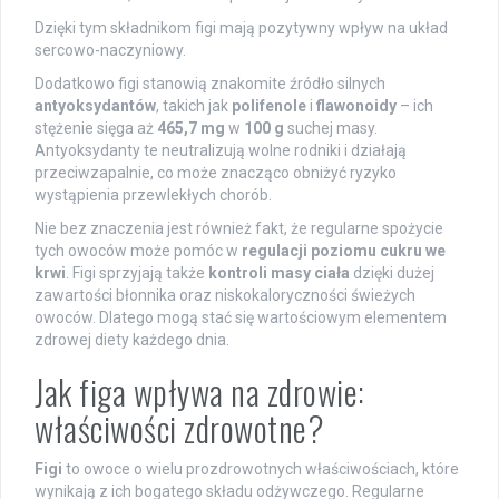
Dzięki tym składnikom figi mają pozytywny wpływ na układ
sercowo-naczyniowy.
Dodatkowo figi stanowią znakomite źródło silnych
antyoksydantów
, takich jak
polifenole
i
flawonoidy
– ich
stężenie sięga aż
465,7 mg
w
100 g
suchej masy.
Antyoksydanty te neutralizują wolne rodniki i działają
przeciwzapalnie, co może znacząco obniżyć ryzyko
wystąpienia przewlekłych chorób.
Nie bez znaczenia jest również fakt, że regularne spożycie
tych owoców może pomóc w
regulacji poziomu cukru we
krwi
. Figi sprzyjają także
kontroli masy ciała
dzięki dużej
zawartości błonnika oraz niskokaloryczności świeżych
owoców. Dlatego mogą stać się wartościowym elementem
zdrowej diety każdego dnia.
Jak figa wpływa na zdrowie:
właściwości zdrowotne?
Figi
to owoce o wielu prozdrowotnych właściwościach, które
wynikają z ich bogatego składu odżywczego. Regularne