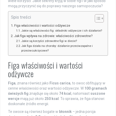
wiele korzyści. Jakie sekrety kryją w sobie figi i w jaki sposób
mogą przyczynić się do poprawy naszego samopoczucia?
Spis treści
Figa właściwości i wartości odżywcze
Jakie są właściwości fig: składniki odżywcze i ich działanie?
Jak figa wpływa na zdrowie: właściwości zdrowotne?
Jakie są korzyści zdrowotne figi w diecie?
Jak figa działa na choroby: działanie przeciwzapalne i
przeciwcukrzycowe?
Figa właściwości i wartości
odżywcze
Figa
, znana również jako
Ficus carica
, to owoc obfitujący w
cenne właściwości oraz wartości odżywcze. W
100 gramach
świeżych fig
znajduje się około
74 kcal
, natomiast
suszone
wersje
mają już około
250 kcal
. To sprawia, że figa stanowi
doskonałe źródło energii.
Te owoce są również bogate w
błonnik
– jedna porcja