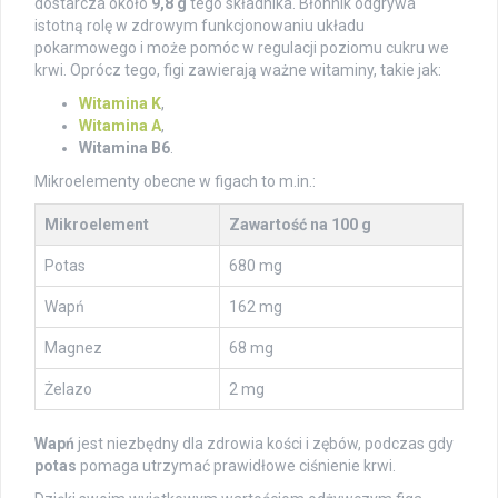
dostarcza około
9,8 g
tego składnika. Błonnik odgrywa
istotną rolę w zdrowym funkcjonowaniu układu
pokarmowego i może pomóc w regulacji poziomu cukru we
krwi. Oprócz tego, figi zawierają ważne witaminy, takie jak:
Witamina K
,
Witamina A
,
Witamina B6
.
Mikroelementy obecne w figach to m.in.:
Mikroelement
Zawartość na 100 g
Potas
680 mg
Wapń
162 mg
Magnez
68 mg
Żelazo
2 mg
Wapń
jest niezbędny dla zdrowia kości i zębów, podczas gdy
potas
pomaga utrzymać prawidłowe ciśnienie krwi.