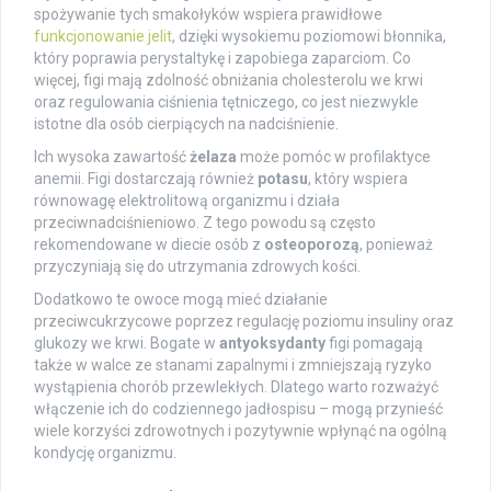
spożywanie tych smakołyków wspiera prawidłowe
funkcjonowanie jelit
, dzięki wysokiemu poziomowi błonnika,
który poprawia perystaltykę i zapobiega zaparciom. Co
więcej, figi mają zdolność obniżania cholesterolu we krwi
oraz regulowania ciśnienia tętniczego, co jest niezwykle
istotne dla osób cierpiących na nadciśnienie.
Ich wysoka zawartość
żelaza
może pomóc w profilaktyce
anemii. Figi dostarczają również
potasu
, który wspiera
równowagę elektrolitową organizmu i działa
przeciwnadciśnieniowo. Z tego powodu są często
rekomendowane w diecie osób z
osteoporozą
, ponieważ
przyczyniają się do utrzymania zdrowych kości.
Dodatkowo te owoce mogą mieć działanie
przeciwcukrzycowe poprzez regulację poziomu insuliny oraz
glukozy we krwi. Bogate w
antyoksydanty
figi pomagają
także w walce ze stanami zapalnymi i zmniejszają ryzyko
wystąpienia chorób przewlekłych. Dlatego warto rozważyć
włączenie ich do codziennego jadłospisu – mogą przynieść
wiele korzyści zdrowotnych i pozytywnie wpłynąć na ogólną
kondycję organizmu.