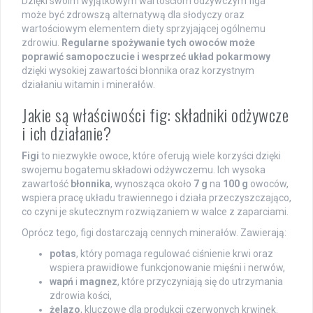
Dzięki swoim wyjątkowym wartościom odżywczym figa
może być zdrowszą alternatywą dla słodyczy oraz
wartościowym elementem diety sprzyjającej ogólnemu
zdrowiu.
Regularne spożywanie tych owoców może
poprawić samopoczucie i wesprzeć układ pokarmowy
dzięki wysokiej zawartości błonnika oraz korzystnym
działaniu witamin i minerałów.
Jakie są właściwości fig: składniki odżywcze
i ich działanie?
Figi
to niezwykłe owoce, które oferują wiele korzyści dzięki
swojemu bogatemu składowi odżywczemu. Ich wysoka
zawartość
błonnika
, wynosząca około
7 g
na
100 g
owoców,
wspiera pracę układu trawiennego i działa przeczyszczająco,
co czyni je skutecznym rozwiązaniem w walce z zaparciami.
Oprócz tego, figi dostarczają cennych minerałów. Zawierają:
potas
, który pomaga regulować ciśnienie krwi oraz
wspiera prawidłowe funkcjonowanie mięśni i nerwów,
wapń
i
magnez
, które przyczyniają się do utrzymania
zdrowia kości,
żelazo
, kluczowe dla produkcji czerwonych krwinek.