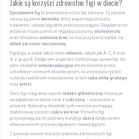
Jakie są korzyści zdrowotne figi w diecie?
Spożywanie fig
to prawdziwa uczta dla zdrowia. Te pyszne
owoce są pełne
błonnika
, który wspomaga procesy
trawienne i działa łagodnie przeczyszczająco. Regularne ich
jedzenie może pomóc w regulacji poziomu
cholesterolu
oraz obniżeniu
ciśnienia krwi
, co ma pozytywny wpływ na
układ sercowo-naczyniowy
.
Figi kryją w sobie także wiele
witamin
, takich jak A, C, K oraz
te z grupy B. Dzięki nim organizm funkcjonuje sprawniej. Ich
silne działanie
antyoksydacyjne
chroni komórki przed
szkodliwym stresem oksydacyjnym, co zmniejsza ryzyko
rozwoju niektórych nowotworów, w tym
raka jelita grubego
oraz
piersi
.
Choć figi mają dość wysoki
indeks glikemiczny
, można je
uwzględniać w diecie osób z
cukrzycą
– oczywiście w
umiarze. Naturalne składniki tych owoców pomagają
stabilizować poziom
cukru we krwi
. Ponadto figi
przyczyniają się do poprawy kondycji
skóry
dzięki swoim
właściwościom przeciwzapalnym i nawilżającym.
Z powodu swoich licznych walorów zdrowotnych figi