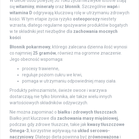
W diecie osób powyżej 50. roku życia niezwykle istotne stają
się
witaminy
,
minerały
oraz
błonnik
. Szczególnie
wapń
i
witamina D
odgrywają kluczową rolę w utrzymaniu zdrowych
kości. W tym etapie życia ryzyko
osteoporozy
niestety
wzrasta, dlatego regularne spożywanie produktów bogatych
w te składniki jest niezbędne dla
zachowania mocnych
kości
.
Błonnik pokarmowy
, którego zalecana dzienna ilość wynosi
co najmniej
25 gramów
, również ma ogromne znaczenie.
Jego obecność wspomaga:
procesy trawienne,
reguluje poziom cukru we krwi,
pomaga w utrzymaniu odpowiedniej masy ciała.
Produkty pełnoziarniste, świeże owoce i warzywa
dostarczają nie tylko błonnika, ale także wielu innych
wartościowych składników odżywczych.
Nie można zapominać o
białku
i
zdrowych tłuszczach
.
Białko jest kluczowe dla
zachowania masy mięśniowej
,
podczas gdy zdrowe tłuszcze, takie jak
kwasy tłuszczowe
Omega-3
, korzystnie wpływają na
układ sercowo-
naczyniowy
. Dlatego dieta powinna być
zrównoważona
i