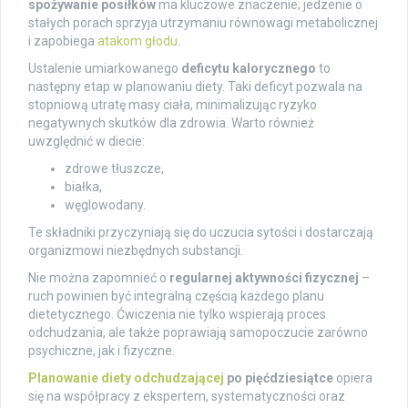
spożywanie posiłków
ma kluczowe znaczenie; jedzenie o
stałych porach sprzyja utrzymaniu równowagi metabolicznej
i zapobiega
atakom głodu
.
Ustalenie umiarkowanego
deficytu kalorycznego
to
następny etap w planowaniu diety. Taki deficyt pozwala na
stopniową utratę masy ciała, minimalizując ryzyko
negatywnych skutków dla zdrowia. Warto również
uwzględnić w diecie:
zdrowe tłuszcze,
białka,
węglowodany.
Te składniki przyczyniają się do uczucia sytości i dostarczają
organizmowi niezbędnych substancji.
Nie można zapomnieć o
regularnej aktywności fizycznej
–
ruch powinien być integralną częścią każdego planu
dietetycznego. Ćwiczenia nie tylko wspierają proces
odchudzania, ale także poprawiają samopoczucie zarówno
psychiczne, jak i fizyczne.
Planowanie diety odchudzającej
po pięćdziesiątce
opiera
się na współpracy z ekspertem, systematyczności oraz