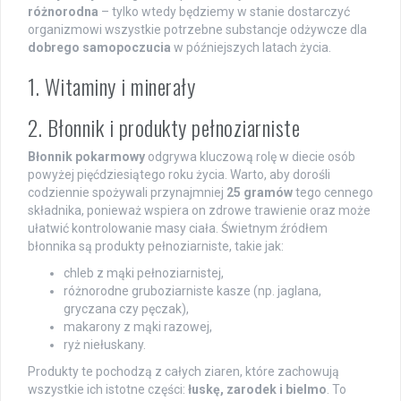
różnorodna
– tylko wtedy będziemy w stanie dostarczyć
organizmowi wszystkie potrzebne substancje odżywcze dla
dobrego samopoczucia
w późniejszych latach życia.
1. Witaminy i minerały
2. Błonnik i produkty pełnoziarniste
Błonnik pokarmowy
odgrywa kluczową rolę w diecie osób
powyżej pięćdziesiątego roku życia. Warto, aby dorośli
codziennie spożywali przynajmniej
25 gramów
tego cennego
składnika, ponieważ wspiera on zdrowe trawienie oraz może
ułatwić kontrolowanie masy ciała. Świetnym źródłem
błonnika są produkty pełnoziarniste, takie jak:
chleb z mąki pełnoziarnistej,
różnorodne gruboziarniste kasze (np. jaglana,
gryczana czy pęczak),
makarony z mąki razowej,
ryż niełuskany.
Produkty te pochodzą z całych ziaren, które zachowują
wszystkie ich istotne części:
łuskę, zarodek i bielmo
. To