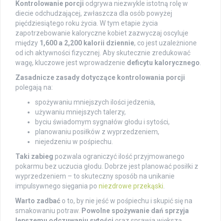
Kontrolowanie porcji
odgrywa niezwykle istotną rolę w
diecie odchudzającej, zwłaszcza dla osób powyżej
pięćdziesiątego roku życia. W tym etapie życia
zapotrzebowanie kaloryczne kobiet zazwyczaj oscyluje
między
1,600 a 2,200 kalorii dziennie
, co jest uzależnione
od ich aktywności fizycznej. Aby skutecznie zredukować
wagę, kluczowe jest wprowadzenie
deficytu kalorycznego
.
Zasadnicze zasady dotyczące kontrolowania porcji
polegają na:
spożywaniu mniejszych ilości jedzenia,
używaniu mniejszych talerzy,
byciu świadomym sygnałów głodu i sytości,
planowaniu posiłków z wyprzedzeniem,
niejedzeniu w pośpiechu.
Taki zabieg
pozwala ograniczyć ilość przyjmowanego
pokarmu bez uczucia głodu. Dobrze jest planować posiłki z
wyprzedzeniem – to skuteczny sposób na unikanie
impulsywnego sięgania po
niezdrowe przekąski
.
Warto zadbać
o to, by nie jeść w pośpiechu i skupić się na
smakowaniu potraw.
Powolne spożywanie dań sprzyja
lepszemu odczuwaniu sytości
oraz sprawia większą