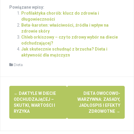
Powiązane wpisy:
Profilaktyka chorób: klucz do zdrowia i
długowieczności
Beta-karoten: właściwości, źródła i wpływ na
zdrowie skóry
Chleb orkiszowy – czy to zdrowy wybór na diecie
odchudzającej?
Jak skutecznie schudnąć z brzucha? Dieta i
aktywność dla mężczyzn
Dieta
Post
←
DAKTYLE W DIECIE
DIETA OWOCOWO-
navigation
ODCHUDZAJĄCEJ –
WARZYWNA: ZASADY,
SKUTKI, WARTOŚCI I
JADŁOSPIS I EFEKTY
RYZYKA
ZDROWOTNE
→