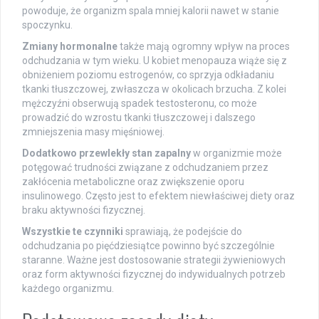
powoduje, że organizm spala mniej kalorii nawet w stanie
spoczynku.
Zmiany hormonalne
także mają ogromny wpływ na proces
odchudzania w tym wieku. U kobiet menopauza wiąże się z
obniżeniem poziomu estrogenów, co sprzyja odkładaniu
tkanki tłuszczowej, zwłaszcza w okolicach brzucha. Z kolei
mężczyźni obserwują spadek testosteronu, co może
prowadzić do wzrostu tkanki tłuszczowej i dalszego
zmniejszenia masy mięśniowej.
Dodatkowo przewlekły stan zapalny
w organizmie może
potęgować trudności związane z odchudzaniem przez
zakłócenia metaboliczne oraz zwiększenie oporu
insulinowego. Często jest to efektem niewłaściwej diety oraz
braku aktywności fizycznej.
Wszystkie te czynniki
sprawiają, że podejście do
odchudzania po pięćdziesiątce powinno być szczególnie
staranne. Ważne jest dostosowanie strategii żywieniowych
oraz form aktywności fizycznej do indywidualnych potrzeb
każdego organizmu.