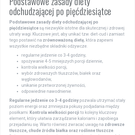
Podstawowe zasady diety
odchudzającej po pięćdziesiątce
Podstawowe zasady diety odchudzającej po
pięćdziesiątce
są niezwykle istotne dla skutecznej i zdrowej
utraty wagi. Kluczowe jest, aby unikać tzw. diet-cud i zamiast
tego postawić na
zrównoważoną dietę
, która zapewni
wszystkie niezbędne składniki odżywcze.
regularne jedzenie co 3-4 godziny,
spożywanie 4-5 mniejszych porcji dziennie,
kontrola wielkości porcji,
wybór zdrowszych tłuszczów, białek oraz
węglowodanów,
unikanie przetworzonej żywności,
odpowiednie nawodnienie.
Regularne jedzenie co 3-4 godziny
pozwala utrzymać stały
poziom energii oraz zmniejsza pokusy podjadania między
posiłkami.
Kontrola wielkości porcji
to kolejny kluczowy
element, który ułatwia zarządzanie kaloriami i zapobiega
przejadaniu się. Warto również zwracać uwagę na
zdrowsze
tłuszcze, chude źródła białka oraz roślinne tłuszcze
.