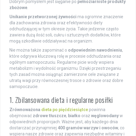
Dobrym pomysłem jest sięganie po
pełnoziarniste produkty
zbożowe
.
Unikanie przetworzonej żywności
ma ogromne znaczenie
dla zachowania zdrowia oraz efektywności diety
odchudzającej w tym okresie życia. Takie jedzenie często
zawiera dużą ilość soli, cukru i sztucznych dodatków, które
mogą szkodliwie oddziaływać na organizm.
Nie można także zapominać o
odpowiednim nawodnieniu
,
które odgrywa kluczową rolę w procesie odchudzania oraz
ogólnym samopoczuciu. Regularne picie wody wspiera
metabolizm i wydolność organizmu. Dzięki przestrzeganiu
tych zasad można osiągnąć zamierzone cele związane z
utratą wagi przy równoczesnej trosce o zdrowie oraz dobre
samopoczucie.
1. Zbilansowana dieta i regularne posiłki
Zrównoważona
dieta po pięćdziesiątce
powinna
obejmować
zdrowe tłuszcze
,
białko
oraz
węglowodany
w
odpowiednich proporcjach. Ważne jest, aby każdego dnia
dostarczać przynajmniej
400 gramów warzyw i owoców
, co
wspiera nasze zdrowie oraz zapewnia niezbędne witaminy i