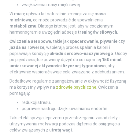
zwiększenia masy mięśniowej.
W miarę upływu lat naturalnie zmniejsza się
masa
mięśniowa
, co może prowadzić do spowolnienia
metabolizmu
. Dlatego istotne jest, aby w codziennym
harmonogramie uwzględniać sesje
treningów siłowych
.
Ćwiczenia aerobowe
, takie jak
spacerowanie
,
pływanie
czy
jazda na rowerze
, wspierają proces spalania kalorii i
poprawiają kondycję
układu sercowo-naczyniowego
. Osoby
po pięćdziesiątce powinny dążyć do co najmniej
150 minut
umiarkowanej aktywności fizycznej tygodniowo
, aby
efektywnie wspierać swoje cele związane z odchudzaniem.
Dodatkowo regularne zaangażowanie w aktywność fizyczną
ma korzystny wpływ na
zdrowie psychiczne
. Ćwiczenia
pomagają:
redukcji stresu,
poprawie nastroju dzięki uwalnianiu endorfin.
Taki efekt sprzyja lepszemu przestrzeganiu zasad diety i
utrzymywaniu motywacji podczas dążenia do osiągnięcia
celów związanych z
utratą wagi
.