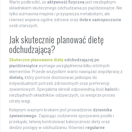
Warto podkreślić, że
aktywność fizyczna
jest niezbędnym
składnikiem skutecznego odchudzania po pięćdziesiątce. Nie
tylko wzmacnia mięśnie i przyspiesza metabolizm, ale
również wspiera ogólne zdrowie oraz
dobre samopoczucie
osób starszych.
Jak skutecznie planować dietę
odchudzającą?
Skuteczne planowanie diety
odchudzającej po
pięćdziesiątce
wymaga uwzględnienia kilku istotnych
elementów. Przede wszystkim warto nawiązać współpracę z
dietetą
, który pomoże dostosować jadłospis do
indywidualnych potrzeb zdrowotnych oraz preferencji
żywieniowych. Specjalista określi odpowiednią ilość
kalorii
i
niezbędnych składników odżywczych, co wesprze proces
utraty wagi.
Kolejnym ważnym krokiem jest prowadzenie
dziennika
żywieniowego
. Zapisując codziennie spożywane posiłki i
przekąski, łatwiej kontrolować kaloryczność diety oraz
śledzić postępy w odchudzaniu. Również
regularne