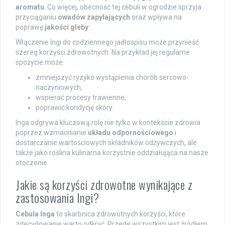
aromatu
. Co więcej, obecność tej cebuli w ogrodzie sprzyja
przyciąganiu
owadów zapylających
oraz wpływa na
poprawę
jakości gleby
.
Włączenie Ingi do codziennego jadłospisu może przynieść
szereg korzyści zdrowotnych. Na przykład jej regularne
spożycie może:
zmniejszyć ryzyko wystąpienia chorób sercowo-
naczyniowych,
wspierać procesy trawienne,
poprawić kondycję skóry.
Inga odgrywa kluczową rolę nie tylko w kontekście zdrowia
poprzez wzmacnianie
układu odpornościowego
i
dostarczanie wartościowych składników odżywczych, ale
także jako roślina kulinarna korzystnie oddziałująca na nasze
otoczenie.
Jakie są korzyści zdrowotne wynikające z
zastosowania Ingi?
Cebula Inga
to skarbnica zdrowotnych korzyści, które
zdecydowanie warto odkryć. Przede wszystkim jest źródłem