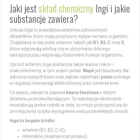
Jaki jest
skład chemiczny
Ingi i jakie
substancje zawiera?
Cebula Inga to prawdziwa skarbnica zdrowotnych
składników, które mają pozytywny wpływ na nasz organizm.
Znajdziesz w niej wiele witamin, takich jak
B1
,
B2
,
C
oraz
E
,
które odgrywają istotną rolę w utrzymaniu dobrego
samopoczucia i wspierają różnorodne funkcje organizmu.
Oprócz witamin, Inga dostarcza także ważne mikro- i
makroelementy, w tym wapń i potas.
Wapń
jest kluczowy dla
zdrowia naszych kości oraz zębów, natomiast
potas
pomaga
w regulacji równowagi elektrolitowej oraz ciśnienia krwi.
Co więcej, cebula ta zawiera
kwasy fenolowe
o silnym
działaniu przeciwutleniającym. Te substancje skutecznie
neutralizują wolne rodniki w ciele, co może przyczynić się do
zmniejszenia ryzyka wystąpienia wielu przewlekłych chorób.
Inga to bogate źródło:
witamin (B1, B2, C i E),
minerałów (wapnia oraz potasu),