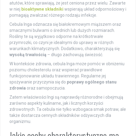
atutów, które sprawiają, że jest ceniona przez wielu. Zawarte
w niej
bioaktywne składniki
wspierają układ odpornościowy i
pomagają zwalczać różnego rodzaju infekcje.
Cebula Inga odznacza się białokremowym miąższem oraz
smacznymi bulwami o średnich lub dużych rozmiarach.
Rośliny te są wyjątkowo odporne na krótkotrwałe
przymrozki, co czyni je idealnymi do uprawy w różnych
warunkach klimatycznych. Dodatkowo, charakteryzują się
wysoką trwałością
– długo zachowują świeżość.
W kontekście zdrowia, cebula Inga może pomóc w obniżeniu
poziomu cholesterolu oraz wspierać prawidłowe
funkcjonowanie układu trawiennego. Regularne jej
spożywanie przyczynia się do
poprawy ogólnego stanu
zdrowia
oraz samopoczucia.
Zatem właściwości Ingi są naprawdę różnorodne i obejmują
zarówno aspekty kulinarne, jak i licznych korzyści
zdrowotnych. Ta cebula nie tylko wzbogaca smak potraw, ale
także dostarcza cennych składników odżywczych dla
organizmu.
Jakie cechy charakterystyczne ma