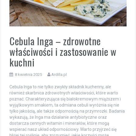
Cebula Inga – zdrowotne
właściwości i zastosowanie w
kuchni
8 kwietnia 2025
Ardilla.pl
Cebula Inga to nie tylko zwykły składnik kuchenny, ale
również skarbnica zdrowotnych właściwości, które warto
poznać. Charakteryzująca się białokremowym miąższem i
wyjątkowym smakiem, ta odmiana cebuli wyróżnia się nie
tylko jakością, ale także odpornością na przymrozki. Badania
wykazują, że Inga ma działanie antybiotyczne oraz
dostarcza cennych witamin i minerałów, które mogą
wspierać nasz układ odpornościowy. Warto przyjrzeć się
bliżej tej roślinie, aby zrozumieć, jakie korzyści może