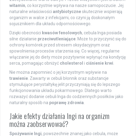
witamin
, co korzystnie wpływa na nasze samopoczucie. Jej
naturalne właściwości
antybiotyczne
skutecznie wspierają
organizm w walce z infekcjami, co czyni ją doskonałym
sojusznikiem dla układu odpornościowego.
Dzięki obecności
kwasów fenolowych
, cebula Inga posiada
silne działanie
przeciwutleniające
. Może to przyczynić się do
ochrony komórek przed stresem oksydacyjnym oraz
spowolnienia procesów starzenia się. Co więcej, regularne
włączanie jej do diety może pozytywnie wpłynąć na kondycję
serca, pomagając obniżyć
cholesterol
i
ciśnienie krwi
.
Nie można zapomnieć o jej korzystnym wpływie na
trawienie
. Zawarty w cebuli błonnik oraz substancje
stymulujące perystaltykę jelit przyczyniają się do lepszego
funkcjonowania układu pokarmowego. Dlatego warto
rozważyć dodanie cebuli Inga do codziennych posiłków jako
naturalny sposób na
poprawę zdrowia
.
Jakie efekty działania Ingi na organizm
można zaobserwować?
Spożywanie Ingi
, powszechnie znanej jako cebula, może