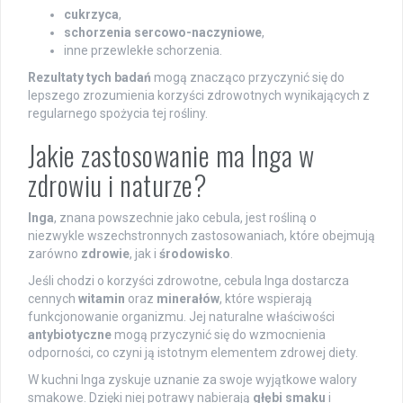
cukrzyca
,
schorzenia sercowo-naczyniowe
,
inne przewlekłe schorzenia.
Rezultaty tych badań
mogą znacząco przyczynić się do
lepszego zrozumienia korzyści zdrowotnych wynikających z
regularnego spożycia tej rośliny.
Jakie zastosowanie ma Inga w
zdrowiu i naturze?
Inga
, znana powszechnie jako cebula, jest rośliną o
niezwykle wszechstronnych zastosowaniach, które obejmują
zarówno
zdrowie
, jak i
środowisko
.
Jeśli chodzi o korzyści zdrowotne, cebula Inga dostarcza
cennych
witamin
oraz
minerałów
, które wspierają
funkcjonowanie organizmu. Jej naturalne właściwości
antybiotyczne
mogą przyczynić się do wzmocnienia
odporności, co czyni ją istotnym elementem zdrowej diety.
W kuchni Inga zyskuje uznanie za swoje wyjątkowe walory
smakowe. Dzięki niej potrawy nabierają
głębi smaku
i