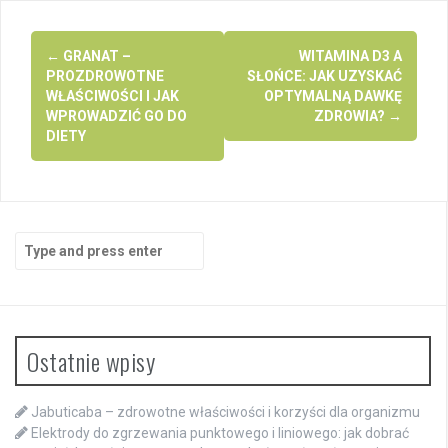
Post
←
GRANAT –
WITAMINA D3 A
navigation
PROZDROWOTNE
SŁOŃCE: JAK UZYSKAĆ
WŁAŚCIWOŚCI I JAK
OPTYMALNĄ DAWKĘ
WPROWADZIĆ GO DO
ZDROWIA?
→
DIETY
Search
for:
Ostatnie wpisy
Jabuticaba – zdrowotne właściwości i korzyści dla organizmu
Elektrody do zgrzewania punktowego i liniowego: jak dobrać