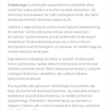
Cebula Inga
to niezwykle wszechstronny składnik, który
może być wykorzystany w kuchni na wiele sposobów. Jej
obecność w potrawach nie tylko wzbogaca smak, ale także
dostarcza cennych wartości odżywczych.
Jednym z najprostszych zastosowań Ingi jest dodawanie jej
do sałatek. Cienko pokrojona cebula wnosi świeżość i
chrupkość, a jednocześnie potrafi podkreślić smak innych
składników. Doskonale komponuje się z różnorodnymi
warzywami oraz dressingami, co sprawia, że sałatki stają się
o wiele bardziej atrakcyjne.
Inga świetnie odnajduje się także w zupach. Dodana pod
koniec gotowania, nadaje daniom intensywny aromat oraz
subtelny posmak cebuli. Warto eksperymentować z różnymi
rodzajami bulionów i dodatków, aby odkryć unikalne
połączenia smakowe.
W przypadku dań głównych cebula Inga może pełnić rolę
bazy do sosów lub duszonych potraw. Jej naturalna słodycz
wydobywa się podczas smażenia, co nadaje potrawom
wyjątkowego charakteru. Świetnie łączy się zarówno z
mięsem i rybami, jak i innymi warzywami, tworząc smaczne