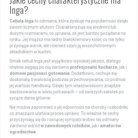
Inga?
Cebula Inga
to odmiana, która zyskuje na popularności dzięki
swoim licznym atutom. Charakteryzuje się średnimi lub
dużymi rozmiarami, co sprawia, że jest bardzo pożądana na
rynku. Jej miąższ ma ładny białokremowy kolor, co nie tylko
przyciąga wzrok, ale również czyni ją wszechstronnym
składnikiem w kuchni.
Smak cebuli Inga jest wyjątkowo wysokiej jakości, dlatego
chętnie sięgają po nią zarówno
profesjonalni kucharze
, jak i
domowi pasjonaci gotowania
. Dodatkowo, cechuje się
doskonałą trwałością podczas przechowywania, co podnosi
jej wartość handlową. Dzięki tym właściwościom znajdzie
zastosowanie w wielu potrawach – od świeżych sałatek po
sycące dania główne.
Nie można zapomnieć o jej odporności na choroby i szkodniki,
co znacząco ułatwia proces uprawy. To właśnie te cechy
przyczyniają się do rosnącej sympatii wobec tej odmiany
zarówno wśród
w zawodowych rolników
, jak i
amatorów
ogrodnictwa
.